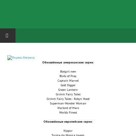
HOME
Обновлённые американские серии:
ГРУППА "КАРЛ ВЕЛИКИЙ"
Batgirl new
Birds of Prey
Завершённые проекты
Captain Marvel
Gold Digger
Green Lantern
Русская биржа
Grimm Fairy Tales
Grimm Fairy Tales - Robyn Hood
Superman-Wonder Woman
Теневой кардинал для Обливиона
Warlord of Mars
Worlds Finest
Aliens vs Predator 2 (Русские субтитры)
Обновлённые европейские серии:
Dungeon Siege 2 Legendary Mod (Русские субтитры)
Nippur
Turma da Monica Jovem