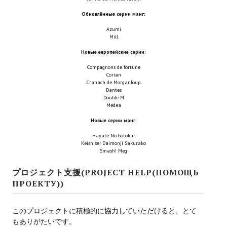
Новый ГГ
Обновлённые серии манг:
Моды группы
Azumi
Mill
Теневой кардинал для Скайрима
Новые европейские серии:
Compagnons de fortune
Работы Alexandra10
Corian
Cranach de Morganloup
Kitana HGEC
Dantes
Double M
Medea
Apella CBBE SSE BodySlide (with Physics)
Новые серии манг:
Apella 2.0 CBBE SSE BodySlide (with Physics)
Hayate No Gotoku!
Keishisei Daimonji Sakurako
Smash! Meg
Kitana CBBE SSE BodySlide (with Physics)
プロジェクト支援(PROJECT HELP(ПОМОЩЬ
Nekomimi
ПРОЕКТУ))
New Light Skyrim SE
このプロジェクトに積極的に協力していただけると、とて
SB Corset Armor CBBE SSE BodySlide (with Physics)
もありがたいです。