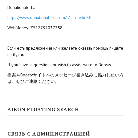
Star Trek Voyager Elite Force Remaster Fan Edition
Donationalerts:
https://www.donationalerts.com/r/kuroneko30
Sacred Gold Remaster Fan Edition
WebMoney: Z512732037258.
Red Faction remaster Fan Edition
Aliens versus Predator 1 Remaster Fan Edition
Если есть предложения или желаете оказать помощь пишите
на бусти.
Age of Pirates: Caribbean Tales Remaster Fan Edition
If you have suggestions or wish to assist write to Boosty.
Корсары 3 Сундук мертвеца Remaster Fan Edition
提案やBoostyサイトへのメッセージ書き込みに協力したい方
Sea Dogs - City of Abandoned Ships Remaster Fan Edition
は、ぜひご連絡ください。
Sea Dogs Remaster Fan Edition
НОВОСТИ ПОРТАЛА
AIKON FLOATING SEARCH
Новости
СВЯЗЬ С АДМИНИСТРАЦИЕЙ
Новости Архив