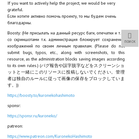
If you want to actively help the project, we would be very
Wedding Wear CBBE SSE BodySlide (with Physics)
grateful.
Если хотите активно помочь проекту, то мы будем очень
Работы Тестера 55
благодарны.
Наёмный оборотень
Boosty: (Не присылать на данный ресурс баги, опечатки и т.д.
со скриншотами т.к. администрация блокирует сохранение
ПОИСК
Небесный воин
изображений по своим личным правилам. (Please do not
submit bugs, typos, etc., along with screenshots, to this
Немного героев меча и магии
resource, as the administration blocks saving images according
to its own rules.) (バグ報告や誤字脱字などをスクリーンショ
Расширенная версия Х3
ットと一緒にこのリソースに投稿しないでください。管理
者は独自のルールに従って画像の保存をブロックしていま
REBalance
す。))
Работы Kuroneko
https://boosty.to/kuronekohashimoto
sponsr:
Doom 3 Remaster Fan Edition
https://sponsr.ru/kuroneko/
X2 - The Threat Remaster Fan Edition
patreon:
Quake III Arena Remaster Fan Edition
https://www.patreon.com/KuronekoHashimoto