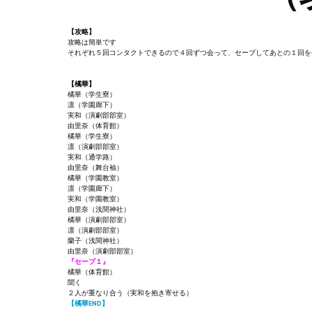
【攻略】
攻略は簡単です
それぞれ５回コンタクトできるので４回ずつ会って、セーブしてあとの１回を
【橘華】
橘華（学生寮）
凛（学園廊下）
実和（演劇部部室）
由里奈（体育館）
橘華（学生寮）
凛（演劇部部室）
実和（通学路）
由里奈（舞台袖）
橘華（学園教室）
凛（学園廊下）
実和（学園教室）
由里奈（浅間神社）
橘華（演劇部部室）
凛（演劇部部室）
蘭子（浅間神社）
由里奈（演劇部部室）
『セーブ１』
橘華（体育館）
聞く
２人が重なり合う（実和を抱き寄せる）
【橘華END】