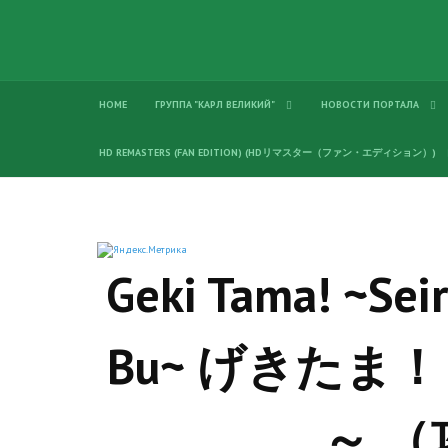
HOME
ГРУППА "КАРЛ ВЕЛИКИЙ"
НОВОСТИ ПОРТАЛА
HD REMASTERS (FAN EDITION) (HDリマスター（ファン・エディション）)
Geki Tama! ~Sei
Bu~ げきたま
～ 