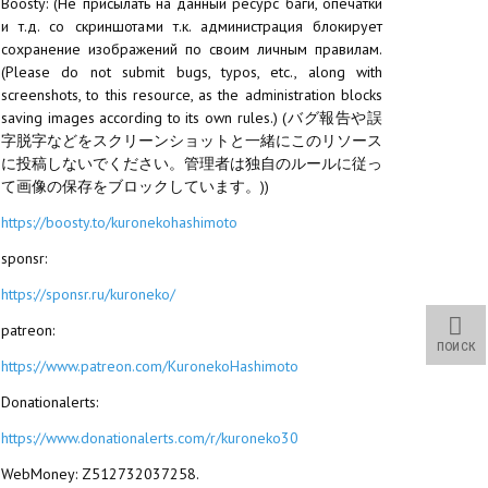
Boosty: (Не присылать на данный ресурс баги, опечатки
и т.д. со скриншотами т.к. администрация блокирует
сохранение изображений по своим личным правилам.
(Please do not submit bugs, typos, etc., along with
screenshots, to this resource, as the administration blocks
saving images according to its own rules.) (バグ報告や誤
字脱字などをスクリーンショットと一緒にこのリソース
に投稿しないでください。管理者は独自のルールに従っ
て画像の保存をブロックしています。))
https://boosty.to/kuronekohashimoto
sponsr:
https://sponsr.ru/kuroneko/
patreon:
ПОИСК
https://www.patreon.com/KuronekoHashimoto
Donationalerts:
https://www.donationalerts.com/r/kuroneko30
WebMoney: Z512732037258.