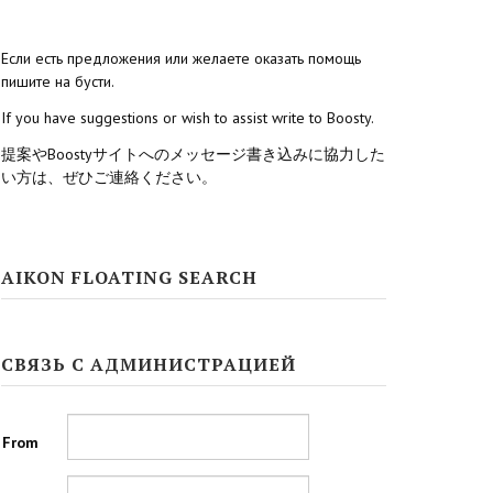
Если есть предложения или желаете оказать помощь
пишите на бусти.
If you have suggestions or wish to assist write to Boosty.
提案やBoostyサイトへのメッセージ書き込みに協力した
い方は、ぜひご連絡ください。
AIKON FLOATING SEARCH
СВЯЗЬ С АДМИНИСТРАЦИЕЙ
From