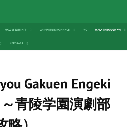
МОДЫ ДЛЯ ИГР
ЦИФРОВЫЕ КОМИКСЫ
ЧС
WALKTHROUGH VN
NEKOPARA
ryou Gakuen Engeki
！ ～青陵学園演劇部
（攻略）