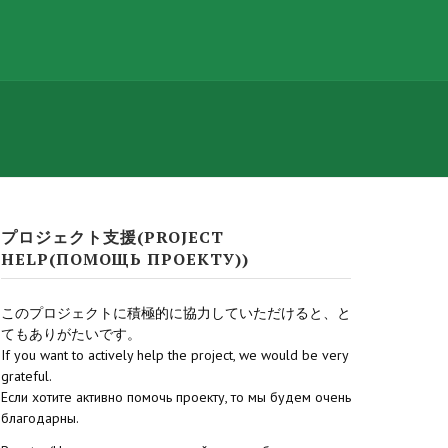
プロジェクト支援(PROJECT
HELP(ПОМОЩЬ ПРОЕКТУ))
このプロジェクトに積極的に協力していただけると、と
てもありがたいです。
If you want to actively help the project, we would be very
grateful.
Если хотите активно помочь проекту, то мы будем очень
благодарны.