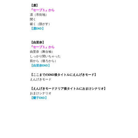
【凛】
『セーブ１』から
凛（市街地）
聞く
破く（脱がす）
【凛END】
【由里奈】
『セーブ１』から
由里奈（舞台袖）
しっかり聞いちゃった
前から（後ろから）
【由里奈END】
【ここまでのEND後タイトルにえんげきモード】
えんげきモード
【えんげきモードクリア後タイトルにおまけシナリオ】
おまけシナリオ
【蘭子END】