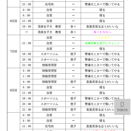
22：00
住宅街
ー
警備モニターで覗いてやる
МОДЫ ДЛЯ ИГР
0：00
自室
ー
寝る
6：00
自室
ー
寝る
8日目
12：00
自室
ー
寝る
Патчи
18：00
清泉女子大 教室
奈々
直接見張るほうがいいな
ー
清泉女子大 教室
奈々
奈々ＥＮＤへ
Mass Effect 2
自室
ー
ＬＯＡＤ①
12：00
自室
ー
攻略対象を悠子にチェンジ
Mass Effect 3
自室
ー
寝る
7日目
18：00
スポーツジム
悠子
警備モニターで覗いてやる
Моды
20：00
スポーツジム
悠子
警備モニターで覗いてやる
22：00
情報管理室
ー
警備モニターで覗いてやる
Divinity Original Sin Enhanced Edition
0：00
情報管理室
ー
警備モニターで覗いてやる
2：00
情報管理室
ー
警備モニターで覗いてやる
Dragon Age: Origins
4：00
情報管理室
悠子
直接見張るほうがいいな
6：00
自室
ー
寝る
8日目
12：00
自室
ー
寝る
Dragon Age 2
18：00
スポーツジム
悠子
警備モニターで覗いてやる
20：00
スポーツジム
悠子
警備モニターで覗いてやる
Dragon Age: Inquisition
22：00
情報管理室
悠子
直接見張るほうがいいな
ПОИСК
0：00
自室
ー
寝る
Fallout 3
6：00
自室
ー
寝る
12：00
住宅街
悠子
直接見張るほうがいいな
GTA 5