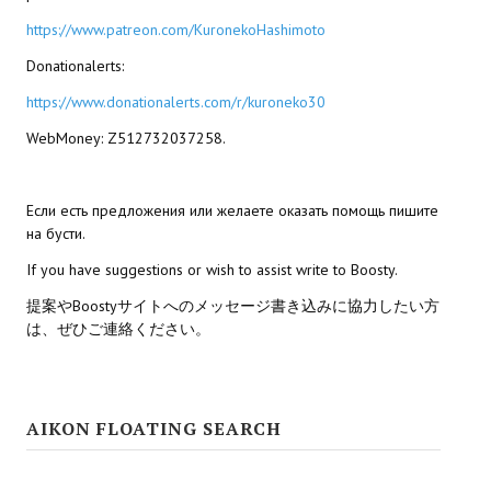
Doom 3 Remaster Fan Edition
https://www.patreon.com/KuronekoHashimoto
X2 - The Threat Remaster Fan Edition
Donationalerts:
Quake III Arena Remaster Fan Edition
https://www.donationalerts.com/r/kuroneko30
WebMoney: Z512732037258.
Star Trek Voyager Elite Force Remaster Fan Edition
Sacred Gold Remaster Fan Edition
Если есть предложения или желаете оказать помощь пишите
Aliens versus Predator 1 Remaster Fan Edition
на бусти.
If you have suggestions or wish to assist write to Boosty.
Aliens versus Predator 2 Remaster Fan Edition
提案やBoostyサイトへのメッセージ書き込みに協力したい方
Age of Pirates: Caribbean Tales Remaster Fan Edition
は、ぜひご連絡ください。
Sea Dogs - City of Abandoned Ships Remaster Fan Edition
Sea Dogs Remaster Fan Edition
AIKON FLOATING SEARCH
NEKOPARA