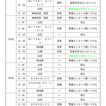
ＭＩＹＡＢＩ エント
麻美
直接見張るほうがいいな
Wedding Wear CBBE SSE BodySlide (with Physics)
ランス
20：00
自室
ー
攻略対象を里香にチェンジ
Работы Тестера 55
22：00
神崎里香 寝室
里香
警備モニターで覗いてやる
0：00
神崎里香 寝室
里香
警備モニターで覗いてやる
Наёмный оборотень
2：00
自室
ー
寝る
ＭＩＹＡＢＩ エント
8：00
里香
警備モニターで覗いてやる
ランス
Небесный воин
10：00
自室
ー
寝る
2日目
ＭＩＹＡＢＩ オフィ
16：00
里香
警備モニターで覗いてやる
Немного героев меча и магии
ス
18：00
路地裏
里香
警備モニターで覗いてやる
Расширенная версия Х3
20：00
公園
里香
直接見張るほうがいいな
自室
ー
攻略対象を香織にチェンジ
22：00
路地裏
ー
警備モニターで覗いてやる
REBalance
0：00
自室
ー
寝る
6：00
自室
ー
寝る
Работы Kuroneko
12：00
自室
ー
寝る
3日目
18：00
カラオケボックス
香織
警備モニターで覗いてやる
Doom 3 Remaster Fan Edition
カラオケボックス レ
20：00
香織
警備モニターで覗いてやる
ジ
X2 - The Threat Remaster Fan Edition
22：00
路地裏
ー
警備モニターで覗いてやる
0：00
自室
ー
寝る
Quake III Arena Remaster Fan Edition
6：00
自室
ー
寝る
12：00
カラオケボックス
香織
警備モニターで覗いてやる