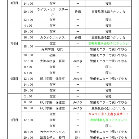
4日目
14：00
自室
ー
寝る
Star Trek Voyager Elite Force Remaster Fan Edition
ライブハウス ステー
20：00
香織
直接見張るほうがいいな
ジ
Sacred Gold Remaster Fan Edition
22：00
自室
ー
寝る
4：00
自室
ー
寝る
Red Faction remaster Fan Edition
10：00
自室
ー
寝る
16：00
カラオケボックス
香織
直接見張るほうがいいな
Aliens versus Predator 1 Remaster Fan Edition
5日目
自室
ー
攻略対象をみゆきにチェンジ
18：00
緑川学園 校門
ー
警備モニターで覗いてやる
Age of Pirates: Caribbean Tales Remaster Fan Edition
20：00
公園
ー
警備モニターで覗いてやる
22：00
大神みゆき 寝室
みゆき
警備モニターで覗いてやる
0：00
自室
ー
寝る
Корсары 3 Сундук мертвеца Remaster Fan Edition
6：00
自室
ー
寝る
6日目
12：00
緑川学園 保健室
みゆき
警備モニターで覗いてやる
Sea Dogs - City of Abandoned Ships Remaster Fan Edition
14：00
自室
ー
寝る
20：00
自室
ー
寝る
Sea Dogs Remaster Fan Edition
2：00
自室
ー
寝る
8：00
緑川学園 保健室
みゆき
警備モニターで覗いてやる
НОВОСТИ ПОРТАЛА
10：00
緑川学園 保健室
みゆき
直接見張るほうがいいな
自室
ー
ＳＡＶＥ①！上書き厳禁！！
7日目
12：00
自室
ー
攻略対象を奈々にチェンジ
Новости
自室
ー
寝る
18：00
カラオケボックス
奈々
警備モニターで覗いてやる
Новости Архив
20：00
清泉女子大 校門
奈々
警備モニターで覗いてやる