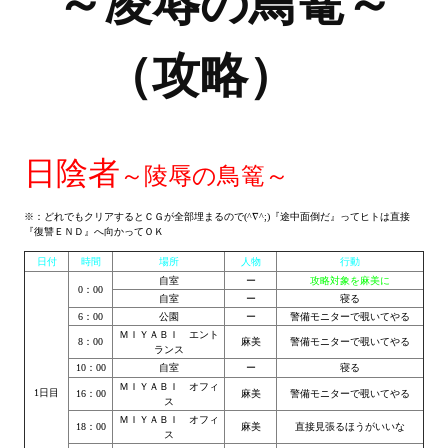
～凌辱の鳥篭～
Новый ГГ
（攻略）
Моды группы
Теневой кардинал для Скайрима
Работы Alexandra10
日陰者
～陵辱の鳥篭～
Kitana HGEC
Apella CBBE SSE BodySlide (with Physics)
※：どれでもクリアするとＣＧが全部埋まるので(^∇^;)『途中面倒だ』ってヒトは直接
『復讐ＥＮＤ』へ向かってＯＫ
Apella 2.0 CBBE SSE BodySlide (with Physics)
日付
時間
場所
人物
行動
自室
ー
攻略対象を麻美に
0：00
Kitana CBBE SSE BodySlide (with Physics)
自室
ー
寝る
6：00
公園
ー
警備モニターで覗いてやる
ＭＩＹＡＢＩ エント
Nekomimi
8：00
麻美
警備モニターで覗いてやる
ランス
10：00
自室
ー
寝る
New Light Skyrim SE
ＭＩＹＡＢＩ オフィ
1日目
16：00
麻美
警備モニターで覗いてやる
ス
ＭＩＹＡＢＩ オフィ
SB Corset Armor CBBE SSE BodySlide (with Physics)
18：00
麻美
直接見張るほうがいいな
ス