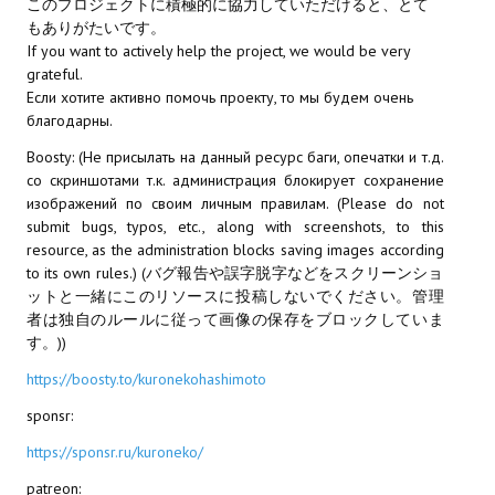
このプロジェクトに積極的に協力していただけると、とて
もありがたいです。
PC Otome VN
If you want to actively help the project, we would be very
grateful.
Vita VN
Если хотите активно помочь проекту, то мы будем очень
благодарны.
PSP VN
Boosty: (Не присылать на данный ресурс баги, опечатки и т.д.
PS3 VN
со скриншотами т.к. администрация блокирует сохранение
изображений по своим личным правилам. (Please do not
PS2 VN
submit bugs, typos, etc., along with screenshots, to this
resource, as the administration blocks saving images according
PS1 VN
to its own rules.) (バグ報告や誤字脱字などをスクリーンショ
ットと一緒にこのリソースに投稿しないでください。管理
PC FX VN
者は独自のルールに従って画像の保存をブロックしていま
す。))
Saturn VN
https://boosty.to/kuronekohashimoto
ストラテジーが必要なVN一覧 (List of VNs for which walkthrough ar
sponsr:
HD REMASTERS (FAN EDITION) (HDリマスター（ファン・エディション）)
https://sponsr.ru/kuroneko/
patreon: