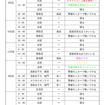
自室
ー
ＳＡＶＥ①！上書き厳禁！！
9日目
14：00
自室
ー
攻略対象を真由にチェンジ
Kingdoms of Amalur: Reckoning
自室
ー
寝る
20：00
喫茶店
真由
警備モニターで覗いてやる
Mass Effect Andromeda
22：00
自室
ー
寝る
4：00
自室
ー
寝る
10：00
自室
ー
寝る
Neverwinter Nights 1
10日目
16：00
喫茶店
真由
直接見張るほうがいいな
18：00
喫茶店
ー
警備モニターで覗いてやる
Sacred Ice & Blood
20：00
自室
ー
寝る
2：00
自室
ー
寝る
Sims 3
8：00
自室
ー
寝る
11日目
14：00
喫茶店
ー
直接見張るほうがいいな
Sims 4
ー
路地裏
真由
真由ＥＮＤ
14：00
自室
ー
ＬＯＡＤ①
Star Wars Jedi Knight: Dark Force II
自室
ー
攻略対象を奈々にチェンジ
清泉女子大 教室
ー
警備モニターで覗いてやる
Star Wars Knights of the Old Republic 1
9日目
16：00
清泉女子大 校門
奈々
警備モニターで覗いてやる
18：00
カラオケボックス
奈々
警備モニターで覗いてやる
20：00
清泉女子大 校門
奈々
警備モニターで覗いてやる
Star Wars Knights of the Old Republic 2
22：00
住宅街
ー
警備モニターで覗いてやる
0：00
自室
ー
寝る
Titan Quest Immortal Throne
6：00
自室
ー
寝る
12：00
自室
ー
寝る