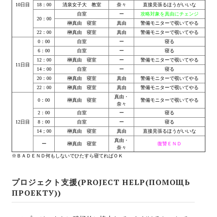
Ведьмак 1
10日目
18：00
清泉女子大 教室
奈々
直接見張るほうがいいな
自室
ー
攻略対象を真由にチェンジ
20：00
Ведьмак 2
榊真由 寝室
真由
警備モニターで覗いてやる
22：00
榊真由 寝室
真由
警備モニターで覗いてやる
Ведьмак 3
0：00
自室
ー
寝る
6：00
自室
ー
寝る
12：00
榊真由 寝室
ー
警備モニターで覗いてやる
ЦИФРОВЫЕ КОМИКСЫ
11日目
14：00
自室
ー
寝る
20：00
榊真由 寝室
真由
警備モニターで覗いてやる
EURO comics
22：00
榊真由 寝室
真由
警備モニターで覗いてやる
真由・
0：00
榊真由 寝室
警備モニターで覗いてやる
Manga List
奈々
2：00
自室
ー
寝る
12日目
8：00
自室
ー
寝る
USA comics
14；00
榊真由 寝室
真由
直接見張るほうがいいな
真由・
ー
榊真由 寝室
復讐ＥＮＤ
ЧС
奈々
※ＢＡＤＥＮＤ何もしないでひたすら寝てればＯＫ
WALKTHROUGH VN
プロジェクト支援(PROJECT HELP(ПОМОЩЬ
ПРОЕКТУ))
PC 18+
PC 12-17