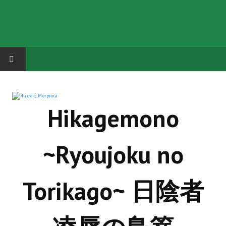
HOME
Hikagemono
ГРУППА "КАРЛ ВЕЛИКИЙ"
Завершённые проекты
~Ryoujoku no
Русская биржа
Теневой кардинал для Обливиона
Torikago~ 日陰者
Aliens vs Predator 2 (Русские субтитры)
Dungeon Siege 2 Legendary Mod (Русские субтитры)