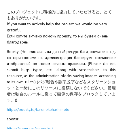
このプロジェクトに積極的に協力していただけると、とて
もありがたいです。
If you want to actively help the project, we would be very
grateful.
Если хотите активно помочь проекту, то мы будем очень
благодарны.
Boosty: (Не присылать на данный ресурс баги, опечатки и т.д.
со скриншотами т.к. администрация блокирует сохранение
изображений по своим личным правилам. (Please do not
submit bugs, typos, etc., along with screenshots, to this
resource, as the administration blocks saving images according
to its own rules.) (バグ報告や誤字脱字などをスクリーンショ
ットと一緒にこのリソースに投稿しないでください。管理
者は独自のルールに従って画像の保存をブロックしていま
す。))
https://boosty.to/kuronekohashimoto
sponsr:
https://sponsr.ru/kuroneko/