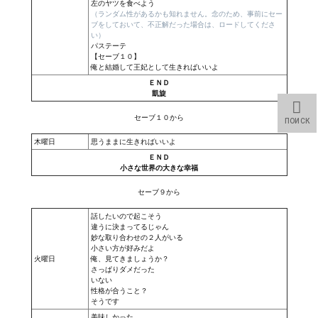
左のヤツを食べよう
（ランダム性があるかも知れません。念のため、事前にセー
ブをしておいて、不正解だった場合は、ロードしてくださ
い）
パステーテ
【セーブ１０】
俺と結婚して王妃として生きればいいよ
ＥＮＤ
凱旋
セーブ１０から
ПОИСК
木曜日
思うままに生きればいいよ
ＥＮＤ
小さな世界の大きな幸福
セーブ９から
話したいので起こそう
違うに決まってるじゃん
妙な取り合わせの２人がいる
小さい方が好みだよ
火曜日
俺、見てきましょうか？
さっぱりダメだった
いない
性格が合うこと？
そうです
美味しかった