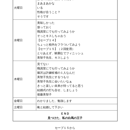
まあまあかな
火曜日
いる
性格が合うこと？
そうです
美味しかった
放っておく
職員室にでも行ってみようか
そっとキスしちゃおう
水曜日
【セーブ１４】
ちょっと校内をフラついてみよう
【セーブ１５】
（２回使用）
とりあえず、騎乗位でフィニッシュ
美智子先生、キスしよう
見てない
職員室にでも行ってみようか
篠沢は許嫁候補の１人なんだ
美智子先生にするつもり
木曜日
美智子先生に会いたいなぁ
きっと楽しい未来が待ってると思う
結婚式の打ち合せ、しましょう
後藤美智子
金曜日
わかりました、勉強します
土曜日
俺と結婚して下さい
ＥＮＤ
見つけた、私の白馬の王子
セーブ１５から