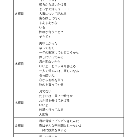
後ろから追いかける
Nekopara Vol2 (Rus Version)
まっすぐ帰ろう・・・
火曜日
人形について訊ねる
Nekopara Vol3 (Rus Version)
宙を探しに行く
まあまあかな
いる
性格が合うこと？
そうです
美味しかった
放っておく
一年の教室にでも行こうかな
探しにいってみる
君が面白いから
水曜日
いいよ、とハッキリ答える
一人で帰るのは、寂しいなあ
色っぽいね
心からお礼を言う
他のを買ってやる
見てない
たまには、屋上で喰うか
お弁当を分けてあげる
木曜日
いいよ
鉄塔へ行ってみる
天国宙
君の電波にビンビンきたんだ
金曜日
俺はそんな亭主関白じゃないよ
一緒に授業をサボる
探しに行こう