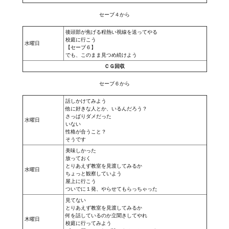
セーブ４から
PC Otome VN
後頭部が焦げる程熱い視線を送ってやる
Vita VN
校庭に行こう
水曜日
【セーブ６】
でも、このまま見つめ続けよう
PSP VN
ＣＧ回収
PS3 VN
セーブ６から
PS2 VN
話しかけてみよう
他に好きな人とか、いるんだろう？
さっぱりダメだった
水曜日
PS1 VN
いない
性格が合うこと？
そうです
PC FX VN
美味しかった
放っておく
Saturn VN
とりあえず教室を見渡してみるか
水曜日
ちょっと観察していよう
屋上に行こう
ストラテジーが必要なVN一覧 (List of VNs for which walkthrough ar
ついでに１発、やらせてもらっちゃった
見てない
HD REMASTERS (FAN EDITION) (HDリマスター（ファン・エディション）)
とりあえず教室を見渡してみるか
何を話しているのか立聞きしてやれ
木曜日
校庭に行ってみよう