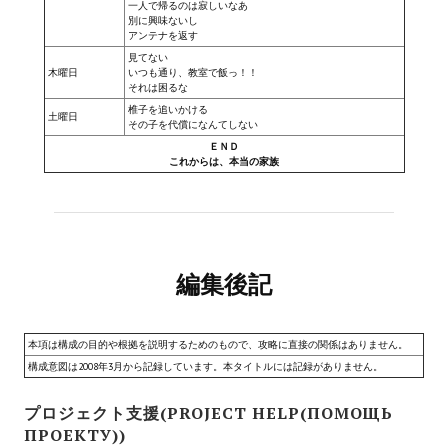
一人で帰るのは寂しいなあ
別に興味ないし
アンテナを返す
見てない
木曜日
いつも通り、教室で飯っ！！
それは困るな
椎子を追いかける
土曜日
その子を代償になんてしない
ＥＮＤ
これからは、本当の家族
編集後記
本項は構成の目的や根拠を説明するためのもので、攻略に直接の関係はありません。
構成意図は2008年3月から記録しています。本タイトルには記録がありません。
プロジェクト支援(PROJECT HELP(ПОМОЩЬ
ПРОЕКТУ))