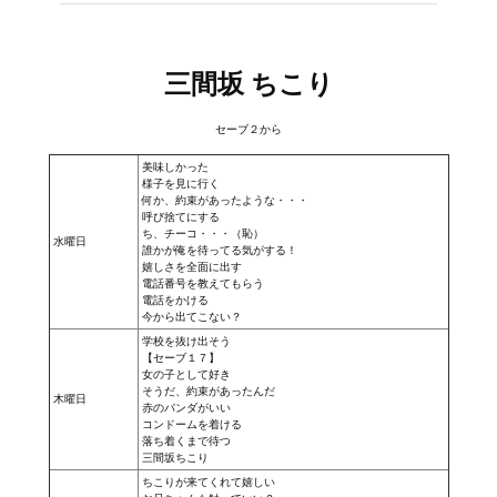
三間坂 ちこり
セーブ２から
美味しかった
様子を見に行く
何か、約束があったような・・・
呼び捨てにする
ち、チーコ・・・（恥）
水曜日
誰かが俺を待ってる気がする！
嬉しさを全面に出す
電話番号を教えてもらう
電話をかける
今から出てこない？
学校を抜け出そう
【セーブ１７】
女の子として好き
そうだ、約束があったんだ
木曜日
赤のパンダがいい
コンドームを着ける
落ち着くまで待つ
三間坂ちこり
ちこりが来てくれて嬉しい