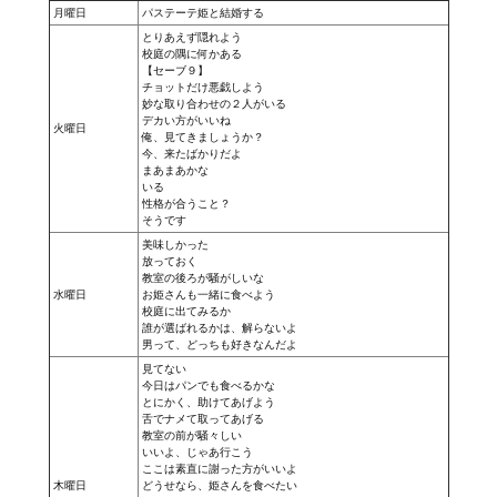
月曜日
パステーテ姫と結婚する
とりあえず隠れよう
校庭の隅に何かある
【セーブ９】
チョットだけ悪戯しよう
妙な取り合わせの２人がいる
デカい方がいいね
火曜日
俺、見てきましょうか？
今、来たばかりだよ
まあまあかな
いる
性格が合うこと？
そうです
美味しかった
放っておく
教室の後ろが騒がしいな
水曜日
お姫さんも一緒に食べよう
校庭に出てみるか
誰が選ばれるかは、解らないよ
男って、どっちも好きなんだよ
見てない
今日はパンでも食べるかな
とにかく、助けてあげよう
舌でナメて取ってあげる
教室の前が騒々しい
いいよ、じゃあ行こう
ここは素直に謝った方がいいよ
木曜日
どうせなら、姫さんを食べたい