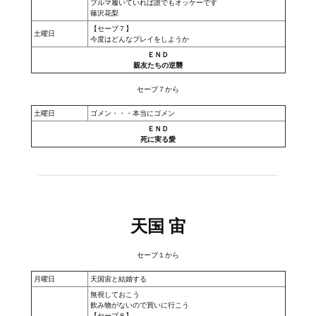
Doom 3 Remaster Fan Edition
ブルマ履いていれば誰でもオッケーです
篠沢花梨
【セーブ７】
X2 - The Threat Remaster Fan Edition
土曜日
今度はどんなプレイをしようか
ＥＮＤ
Quake III Arena Remaster Fan Edition
親友たちの逆襲
Star Trek Voyager Elite Force Remaster Fan Edition
セーブ７から
土曜日
ゴメン・・・本当にゴメン
Sacred Gold Remaster Fan Edition
ＥＮＤ
死に実る愛
Aliens versus Predator 1 Remaster Fan Edition
Aliens versus Predator 2 Remaster Fan Edition
Age of Pirates: Caribbean Tales Remaster Fan Edition
天国 宙
Sea Dogs - City of Abandoned Ships Remaster Fan Edition
セーブ１から
Sea Dogs Remaster Fan Edition
月曜日
天国宙と結婚する
無視しておこう
NEKOPARA
飲み物がないので買いに行こう
【セーブ８】