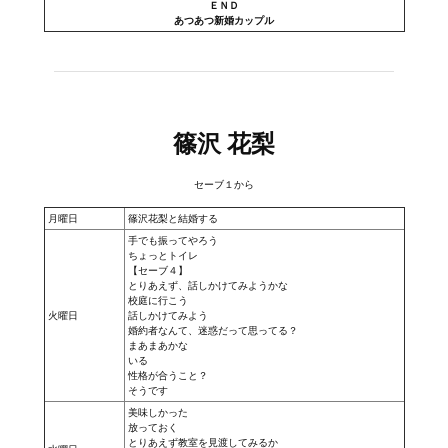
ＥＮＤ
あつあつ新婚カップル
Kingdoms of Amalur: Reckoning
Mass Effect Andromeda
Neverwinter Nights 1
篠沢 花梨
Sacred Ice & Blood
セーブ１から
Sims 3
月曜日
篠沢花梨と結婚する
手でも振ってやろう
Sims 4
ちょっとトイレ
【セーブ４】
Star Wars Jedi Knight: Dark Force II
とりあえず、話しかけてみようかな
校庭に行こう
火曜日
話しかけてみよう
Star Wars Knights of the Old Republic 1
婚約者なんて、迷惑だって思ってる？
まあまあかな
いる
Star Wars Knights of the Old Republic 2
性格が合うこと？
そうです
Titan Quest Immortal Throne
美味しかった
放っておく
とりあえず教室を見渡してみるか