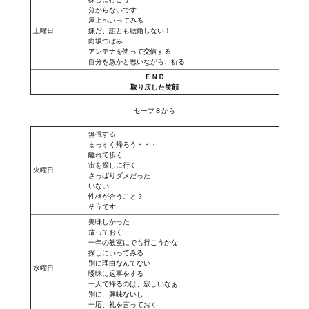
分からないです
屋上へいってみる
土曜日
嫌だ、誰とも結婚しない！
向坂つぼみ
アンテナを使って交信する
自分を愚かと思いながら、祈る
ＥＮＤ
取り戻した笑顔
セーブ８から
無視する
まっすぐ帰ろう・・・
離れて歩く
宙を探しに行く
火曜日
さっぱりダメだった
いない
性格が合うこと？
そうです
美味しかった
放っておく
一年の教室にでも行こうかな
探しにいってみる
別に理由なんてない
水曜日
曖昧に返事をする
一人で帰るのは、寂しいなぁ
別に、興味ないし
一応、礼を言っておく