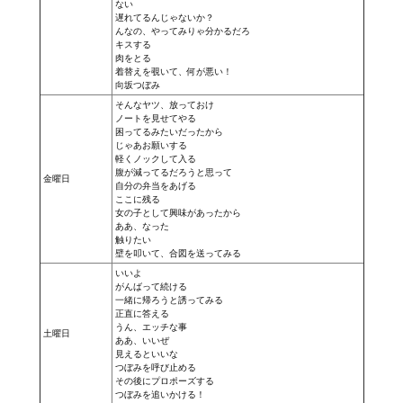
ない
Star Trek Voyager Elite Force Remaster Fan Edition
遅れてるんじゃないか？
んなの、やってみりゃ分かるだろ
キスする
Sacred Gold Remaster Fan Edition
肉をとる
着替えを覗いて、何が悪い！
向坂つぼみ
Red Faction remaster Fan Edition
そんなヤツ、放っておけ
ノートを見せてやる
Aliens versus Predator 1 Remaster Fan Edition
困ってるみたいだったから
じゃあお願いする
軽くノックして入る
Age of Pirates: Caribbean Tales Remaster Fan Edition
腹が減ってるだろうと思って
金曜日
自分の弁当をあげる
Корсары 3 Сундук мертвеца Remaster Fan Edition
ここに残る
女の子として興味があったから
ああ、なった
Sea Dogs - City of Abandoned Ships Remaster Fan Edition
触りたい
壁を叩いて、合図を送ってみる
Sea Dogs Remaster Fan Edition
いいよ
がんばって続ける
一緒に帰ろうと誘ってみる
НОВОСТИ ПОРТАЛА
正直に答える
うん、エッチな事
土曜日
ああ、いいぜ
Новости
見えるといいな
つぼみを呼び止める
その後にプロポーズする
Новости Архив
つぼみを追いかける！