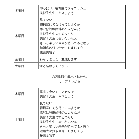
やっぱり、後背位でフィニッシュ
水曜日
美智子先生、キスしよう
見てない
職員室にでも行ってみようか
篠沢は許嫁候補の１人なんだ
美智子先生にするつもり
木曜日
美智子先生に会いたいなぁ
きっと楽しい未来が待ってると思う
結婚式の打ち合せ、しましょう
後藤美智子
金曜日
わかりました、勉強します
土曜日
俺と結婚して下さい
↑の選択肢が表示されたら、
セーブ１５から
意表を突いて、アナルで･･･
水曜日
美智子先生、キスしよう
見てない
職員室にでも行ってみようか
篠沢は許嫁候補の１人なんだ
美智子先生にするつもり
木曜日
美智子先生に会いたいなぁ
きっと楽しい未来が待ってると思う
結婚式の打ち合せ、しましょう
後藤美智子