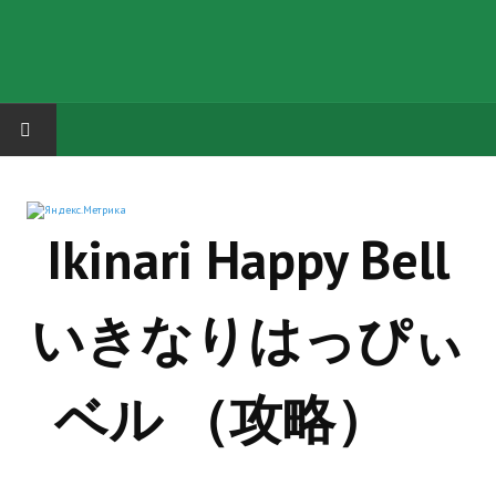
HOME
Ikinari Happy Bell
ГРУППА "КАРЛ ВЕЛИКИЙ"
Завершённые проекты
いきなりはっぴぃ
Русская биржа
Теневой кардинал для Обливиона
ベル （攻略）
Aliens vs Predator 2 (Русские субтитры)
Dungeon Siege 2 Legendary Mod (Русские субтитры)