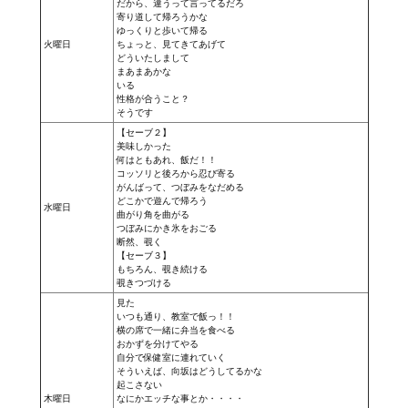
だから、違うって言ってるだろ
Wedding Wear CBBE SSE BodySlide (with Physics)
寄り道して帰ろうかな
ゆっくりと歩いて帰る
火曜日
ちょっと、見てきてあげて
Работы Тестера 55
どういたしまして
まあまあかな
いる
Наёмный оборотень
性格が合うこと？
そうです
Небесный воин
【セーブ２】
美味しかった
何はともあれ、飯だ！！
Немного героев меча и магии
コッソリと後ろから忍び寄る
がんばって、つぼみをなだめる
Расширенная версия Х3
どこかで遊んで帰ろう
水曜日
曲がり角を曲がる
つぼみにかき氷をおごる
REBalance
断然、覗く
【セーブ３】
もちろん、覗き続ける
Работы Kuroneko
覗きつづける
見た
Doom 3 Remaster Fan Edition
いつも通り、教室で飯っ！！
横の席で一緒に弁当を食べる
おかずを分けてやる
X2 - The Threat Remaster Fan Edition
自分で保健室に連れていく
そういえば、向坂はどうしてるかな
Quake III Arena Remaster Fan Edition
起こさない
木曜日
なにかエッチな事とか・・・・