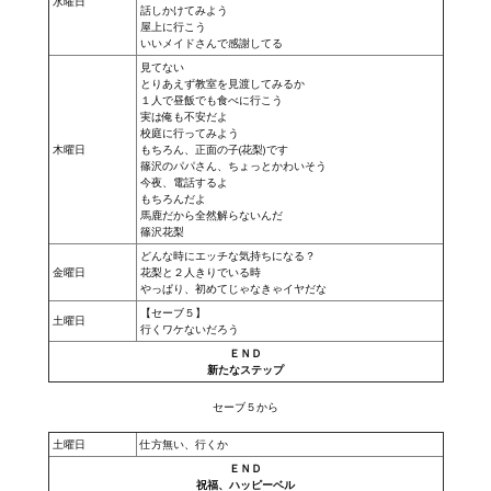
Ведьмак 1
水曜日
話しかけてみよう
屋上に行こう
いいメイドさんで感謝してる
Ведьмак 2
見てない
とりあえず教室を見渡してみるか
Ведьмак 3
１人で昼飯でも食べに行こう
実は俺も不安だよ
校庭に行ってみよう
ЦИФРОВЫЕ КОМИКСЫ
木曜日
もちろん、正面の子(花梨)です
篠沢のパパさん、ちょっとかわいそう
今夜、電話するよ
EURO comics
もちろんだよ
馬鹿だから全然解らないんだ
篠沢花梨
Manga List
どんな時にエッチな気持ちになる？
金曜日
花梨と２人きりでいる時
USA comics
やっぱり、初めてじゃなきゃイヤだな
【セーブ５】
土曜日
行くワケないだろう
ЧС
ＥＮＤ
新たなステップ
WALKTHROUGH VN
セーブ５から
PC 18+
土曜日
仕方無い、行くか
ＥＮＤ
PC 12-17
祝福、ハッピーベル