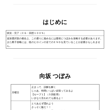
Новый ГГ
Моды группы
はじめに
Теневой кардинал для Скайрима
状況：完了（ＣＧ・回想１００％）
Работы Alexandra10
追加選択肢の都合上、この通りに進めるには最初につぼみを攻略する必要があります。
また椎子攻略には、他のヒロインの全てのＥＮＤを見ていることが必要かもしれませ
Kitana HGEC
ん。
Apella CBBE SSE BodySlide (with Physics)
Apella 2.0 CBBE SSE BodySlide (with Physics)
Kitana CBBE SSE BodySlide (with Physics)
向坂 つぼみ
Nekomimi
止まって、誤解を解く
じゃあ、時間いっぱい頑張ってみるよ
月曜日
New Light Skyrim SE
【セーブ１】
（５回使用）
いきなり言われても困るよ！
とりあえず隠れよう
SB Corset Armor CBBE SSE BodySlide (with Physics)
さっそく飯だ！！