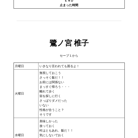
ＥＮＤ
止まった時間
鷺ノ宮 椎子
セーブ１から
月曜日
いきなり言われても困るよ！
無視しておこう
さっそく飯だ！！
お前には関係ない
まっすぐ帰ろう・・・
離れて歩く
火曜日
宙を探しに行く
さっぱりダメだった
いない
性格が合うこと？
そうです
美味しかった
放っておく
何はともあれ、飯だ！！
水曜日
気にしないでおく