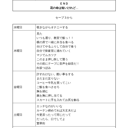
ＥＮＤ
花の命は短いけれど…
МОДЫ ДЛЯ ИГР
セーブ３から
Патчи
水曜日
覗きながらオナニーする
見た
Mass Effect 2
いつも通り、教室で飯っ！！
横の席で一緒に弁当を食べる
Mass Effect 3
分けてやるふりして自分で食う
木曜日
自分で保健室に連れていく
マジでムカツク
Моды
このまま押し倒して襲う
その前にテープに音声を録音だ！
向坂つぼみ
Divinity Original Sin Enhanced Edition
許すわけない。酷い事をする
まだまだ足りない
Dragon Age: Origins
コーヒー牛乳を買ってこい
金曜日
ご飯を食べさせろ
胸を揉む
Dragon Age 2
腕を胸に押し当てる
スカートに手を入れてお尻を触る
Dragon Age: Inquisition
エッチなのがいいな
カーテン締めてれば大丈夫だよ
土曜日
今更戻ったって同じだって
Fallout 3
だったら、口でしてよ
繁華街
GTA 5