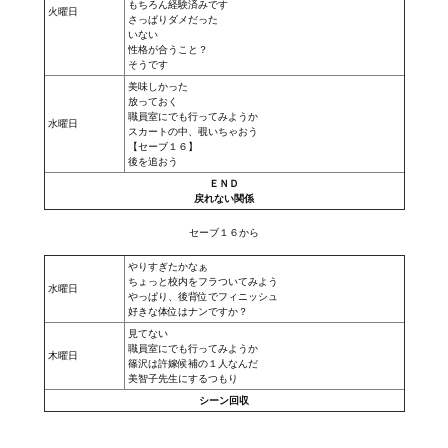
もちろん経験済みです
火曜日
さっぱりダメだった
いない
性格が合うこと？
そうです
美味しかった
放っておく
職員室にでも行ってみようか
水曜日
スカートの中、覗いちゃおう
【セーブ１６】
後を追おう
ＥＮＤ
戻れない関係
セーブ１６から
やりすぎたかなぁ
ちょっと校内をフラついてみよう
水曜日
やっぱり、後背位でフィニッシュ
好きな体位はナンですか？
見てない
職員室にでも行ってみようか
木曜日
篠沢は許嫁候補の１人なんだ
美智子先生にするつもり
シーン回収