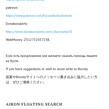
patreon:
https://www.patreon.com/KuronekoHashimoto
Donationalerts:
https://www.donationalerts.com/r/kuroneko30
WebMoney: Z512732037258.
Если есть предложения или желаете оказать помощь пишите
на бусти.
If you have suggestions or wish to assist write to Boosty.
提案やBoostyサイトへのメッセージ書き込みに協力したい方
は、ぜひご連絡ください。
AIKON FLOATING SEARCH