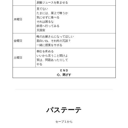
炭酸ジュースを飲ませる
見てない
たまには、屋上で喰うか
気にせずに食べる
木曜日
それは困るな
鉄塔へ行ってみる
天国宙
俺のお嫁さんになってほしい
金曜日
面白いね、それ何の冗談？
一緒に授業をサボる
奉仕を求める
いいから言うこと聞けよ
土曜日
実は、問題あったりして
やる
ＥＮＤ
心、閉ざす
パステーテ
セーブ１から