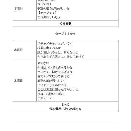
放っておく
水曜日
教室の後ろが騒がしいな
【セーブ１１】
これ美味しいなぁ
ＣＧ回収
セーブ１１から
メチャメチャ、エグいです
校庭に出てみるか
水曜日
誰が選ばれるかは、解らないよ
とりあえず兵隊さん、許してあげて
見てない
今日はパンでも食べるかな
とにかく、助けてあげよう
舌でナメて取ってあげる
木曜日
教室の前が騒々しい
いいよ、じゃあ行こう
ここは素直に謝った方がいいよ
今は、お腹いっぱい
パステーテ
ＥＮＤ
歪む世界、戻らぬ温もり