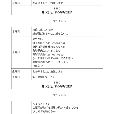
金曜日
わかりました、勉強します
ＥＮＤ
見つけた、私の白馬の王子
セーブ１４から
校庭に出てみるか
水曜日
誰が選ばれるかは、解らないよ
見てない
職員室にでも行ってみようか
篠沢は許嫁候補の１人なんだ
美智子先生にするつもり
木曜日
美智子先生に会いたいなぁ
きっと楽しい未来が待ってると思う
結婚式の打ち合せ、しましょう
後藤美智子
金曜日
わかりました、勉強します
土曜日
俺と結婚して下さい
ＥＮＤ
見つけた、私の白馬の王子
セーブ１２から
ちょっとトイレ
後頭部が焦げる程熱い視線を送ってやる
少し外でも眺めるか