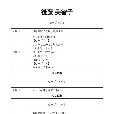
後藤 美智子
セーブ１から
月曜日
後藤美智子先生と結婚する
とりあえず隠れよう
【セーブ１２】
ボンヤリと外でも眺めよう
いいと思いますよ
火曜日
少し外でも眺めるか
まだ童貞です
可愛らしい人
【セーブ１３】
キスさせて下さい
ＣＧ回収
セーブ１３から
火曜日
オッパイ揉ませて下さい
ＣＧ回収
セーブ１２から
倫理の成績、上げてください