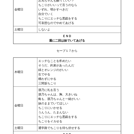
お兄ちゃんも触っていい？
ちこりがいいって言うのなら
金曜日
いずれ、明かすべきだ
自分でいく
ちこりにエッチな悪戯をする
可哀想なのでやめてあげる
土曜日
しないよ
ＥＮＤ
週に二回は妹でいてあげる
セーブ１７から
エッチなことを求めたい
そうだ、約束があったんだ
緑とオレンジのがいい
木曜日
生でやる
構わずにやる
三間坂ちこり
朋乃に礼を言う
朋乃ちゃんは、胸、大きいね
俺も、朋乃ちゃんと一緒がいい
妹のままでいてほしい
金曜日
ちこりにいかせる
うんうん、たまんない
ちこりにエッチな悪戯をする
ちこりをイカせる
土曜日
通学路でちこりを待ち伏せする