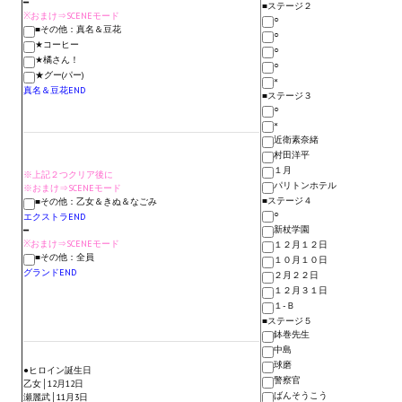
━
■ステージ２
※おまけ⇒SCENEモード
○
■その他：真名＆豆花
Kingdoms of Amalur: Reckoning
○
★コーヒー
○
★橘さん！
○
Mass Effect Andromeda
★グー(パー)
×
真名＆豆花END
■ステージ３
Neverwinter Nights 1
○
×
近衛素奈緒
Sacred Ice & Blood
村田洋平
１月
※上記２つクリア後に
Sims 3
パリトンホテル
※おまけ⇒SCENEモード
■ステージ４
■その他：乙女＆きぬ＆なごみ
○
エクストラEND
Sims 4
新杖学園
━
※おまけ⇒SCENEモード
１２月１２日
Star Wars Jedi Knight: Dark Force II
■その他：全員
１０月１０日
グランドEND
２月２２日
１２月３１日
Star Wars Knights of the Old Republic 1
１-Ｂ
■ステージ５
Star Wars Knights of the Old Republic 2
鉢巻先生
中島
Titan Quest Immortal Throne
球磨
●ヒロイン誕生日
警察官
乙女│12月12日
ばんそうこう
瀬麗武│11月3日