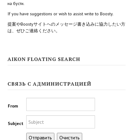
Doom 3 Remaster Fan Edition
на бусти.
If you have suggestions or wish to assist write to Boosty.
X2 - The Threat Remaster Fan Edition
提案やBoostyサイトへのメッセージ書き込みに協力したい方
Quake III Arena Remaster Fan Edition
は、ぜひご連絡ください。
Star Trek Voyager Elite Force Remaster Fan Edition
Sacred Gold Remaster Fan Edition
AIKON FLOATING SEARCH
Aliens versus Predator 1 Remaster Fan Edition
Aliens versus Predator 2 Remaster Fan Edition
СВЯЗЬ С АДМИНИСТРАЦИЕЙ
Age of Pirates: Caribbean Tales Remaster Fan Edition
Sea Dogs - City of Abandoned Ships Remaster Fan Edition
From
Sea Dogs Remaster Fan Edition
Subject
NEKOPARA