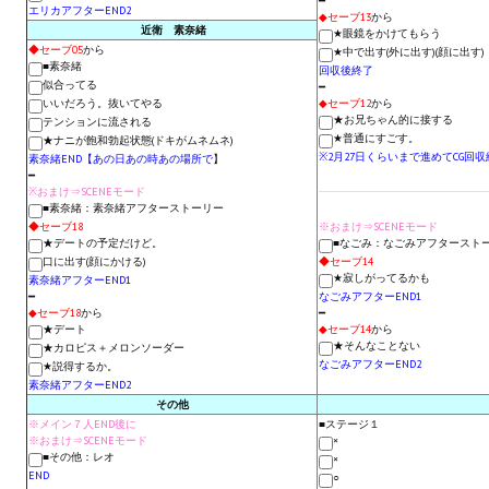
━
エリカアフターEND2
◆セーブ13
から
近衛 素奈緒
★眼鏡をかけてもらう
МОДЫ ДЛЯ ИГР
◆セーブ05
から
★中で出す(外に出す)(顔に出す)
■素奈緒
回収後終了
似合ってる
Патчи
━
いいだろう。抜いてやる
◆セーブ12
から
★お兄ちゃん的に接する
テンションに流される
Mass Effect 2
★普通にすごす。
★ナニが飽和勃起状態(ドキがムネムネ)
※2月27日くらいまで進めてCG回収
素奈緒END【あの日あの時あの場所で
】
Mass Effect 3
━
※おまけ⇒SCENEモード
■素奈緒：素奈緒アフターストーリー
Моды
◆セーブ18
※おまけ⇒SCENEモード
★デートの予定だけど。
■なごみ：なごみアフタースト
Divinity Original Sin Enhanced Edition
口に出す(顔にかける)
◆セーブ14
★寂しがってるかも
素奈緒アフターEND1
━
なごみアフターEND1
Dragon Age: Origins
◆セーブ18
から
━
★デート
◆セーブ14
から
★そんなことない
★カロピス＋メロンソーダー
Dragon Age 2
なごみアフターEND2
★説得するか。
素奈緒アフターEND2
Dragon Age: Inquisition
その他
※メイン７人END後に
■ステージ１
Fallout 3
※おまけ⇒SCENEモード
×
■その他：レオ
×
END
○
GTA 5