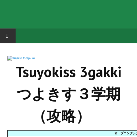
HOME
Tsuyokiss 3gakki
ГРУППА "КАРЛ ВЕЛИКИЙ"
Завершённые проекты
つよきす３学期
Русская биржа
Теневой кардинал для Обливиона
（攻略）
Aliens vs Predator 2 (Русские субтитры)
Dungeon Siege 2 Legendary Mod (Русские субтитры)
オープニングシ