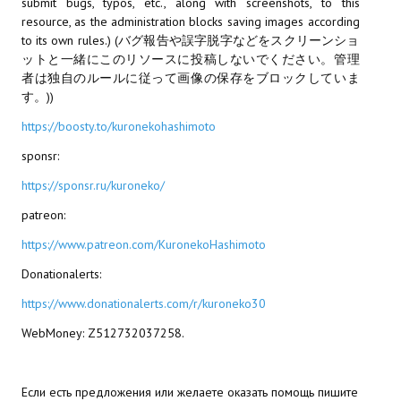
submit bugs, typos, etc., along with screenshots, to this
resource, as the administration blocks saving images according
PC Otome VN
to its own rules.) (バグ報告や誤字脱字などをスクリーンショ
ットと一緒にこのリソースに投稿しないでください。管理
Vita VN
者は独自のルールに従って画像の保存をブロックしていま
す。))
PSP VN
https://boosty.to/kuronekohashimoto
PS3 VN
sponsr:
PS2 VN
https://sponsr.ru/kuroneko/
PS1 VN
patreon:
https://www.patreon.com/KuronekoHashimoto
PC FX VN
Donationalerts:
Saturn VN
https://www.donationalerts.com/r/kuroneko30
ストラテジーが必要なVN一覧 (List of VNs for which walkthrough ar
WebMoney: Z512732037258.
HD REMASTERS (FAN EDITION) (HDリマスター（ファン・エディション）)
Если есть предложения или желаете оказать помощь пишите