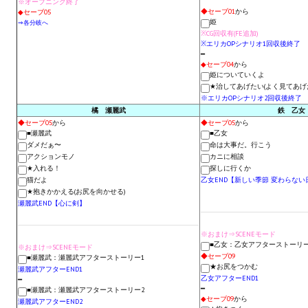
※オープニング終了
Wedding Wear CBBE SSE BodySlide (with Physics)
◆セーブ01
から
◆セーブ05
姫
⇒各分岐へ
※CG回収有(FE追加)
Работы Тестера 55
※エリカOPシナリオ1回収後終了
━
◆セーブ04
から
Наёмный оборотень
姫についていくよ
★治してあげたい(よく見てあげ
Небесный воин
※エリカOPシナリオ2回収後終了
橘 瀬麗武
鉄 乙女
Немного героев меча и магии
◆セーブ05
から
◆セーブ05
から
■瀬麗武
■乙女
ダメだぁ〜
命は大事だ。行こう
Расширенная версия Х3
アクションモノ
カニに相談
★入れる！
探しに行くか
REBalance
猫だよ
乙女END【新しい季節 変わらない
★抱きかかえる(お尻を向かせる)
瀬麗武END【心に剣】
Работы Kuroneko
Doom 3 Remaster Fan Edition
※おまけ⇒SCENEモード
■乙女：乙女アフターストーリ
※おまけ⇒SCENEモード
◆セーブ09
■瀬麗武：瀬麗武アフターストーリー1
X2 - The Threat Remaster Fan Edition
★お尻をつかむ
瀬麗武アフターEND1
乙女アフターEND1
━
━
Quake III Arena Remaster Fan Edition
■瀬麗武：瀬麗武アフターストーリー2
◆セーブ09
から
瀬麗武アフターEND2