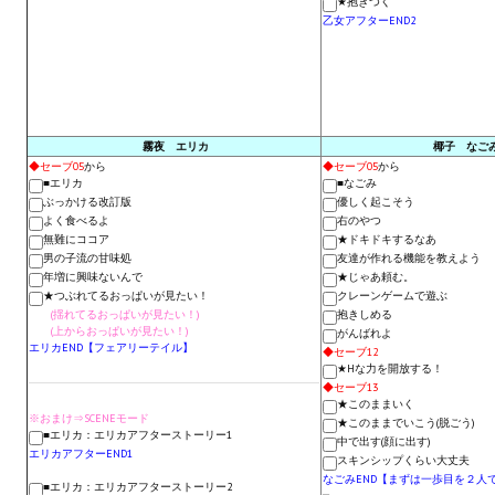
★抱きつく
Star Trek Voyager Elite Force Remaster Fan Edition
乙女アフターEND2
Sacred Gold Remaster Fan Edition
Red Faction remaster Fan Edition
霧夜 エリカ
椰子 なご
Aliens versus Predator 1 Remaster Fan Edition
◆セーブ05
から
◆セーブ05
から
■エリカ
■なごみ
Age of Pirates: Caribbean Tales Remaster Fan Edition
ぶっかける改訂版
優しく起こそう
よく食べるよ
右のやつ
無難にココア
★ドキドキするなあ
Корсары 3 Сундук мертвеца Remaster Fan Edition
男の子流の甘味処
友達が作れる機能を教えよう
年増に興味ないんで
★じゃあ頼む。
Sea Dogs - City of Abandoned Ships Remaster Fan Edition
★つぶれてるおっぱいが見たい！
クレーンゲームで遊ぶ
(揺れてるおっぱいが見たい！)
抱きしめる
(上からおっぱいが見たい！)
Sea Dogs Remaster Fan Edition
がんばれよ
エリカEND【フェアリーテイル】
◆セーブ12
★Hな力を開放する！
НОВОСТИ ПОРТАЛА
◆セーブ13
★このままいく
※おまけ⇒SCENEモード
★このままでいこう(脱ごう)
Новости
■エリカ：エリカアフターストーリー1
中で出す(顔に出す)
エリカアフターEND1
スキンシップくらい大丈夫
なごみEND【まずは一歩目を２人
Новости Архив
■エリカ：エリカアフターストーリー2