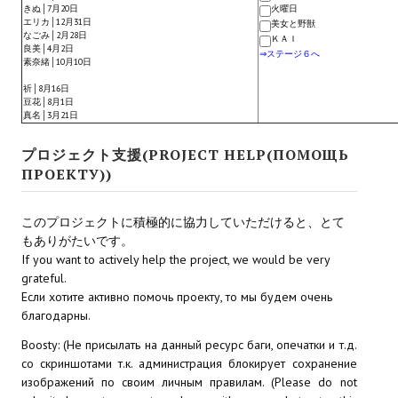
Ведьмак 1
きぬ│7月20日
火曜日
エリカ│12月31日
美女と野獣
なごみ│2月28日
Ведьмак 2
ＫＡＩ
良美│4月2日
⇒ステージ６へ
素奈緒│10月10日
Ведьмак 3
祈│8月16日
豆花│8月1日
ЦИФРОВЫЕ КОМИКСЫ
真名│3月21日
プロジェクト支援(PROJECT HELP(ПОМОЩЬ
EURO comics
ПРОЕКТУ))
Manga List
このプロジェクトに積極的に協力していただけると、とて
USA comics
もありがたいです。
If you want to actively help the project, we would be very
ЧС
grateful.
Если хотите активно помочь проекту, то мы будем очень
WALKTHROUGH VN
благодарны.
Boosty: (Не присылать на данный ресурс баги, опечатки и т.д.
PC 18+
со скриншотами т.к. администрация блокирует сохранение
изображений по своим личным правилам. (Please do not
PC 12-17