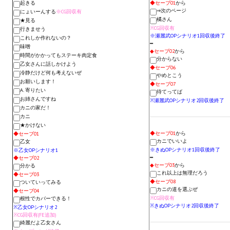
起きる
◆セーブ01
から
Новый ГГ
⇒次のページ
にょいーんする
※CG回収有
橘さん
★見る
※CG回収有
Моды группы
行きませう
※瀬麗武OPシナリオ1回収後終了
これしか作れないの？
━
味噌
Теневой кардинал для Скайрима
◆セーブ02
から
時間がかかってもステーキ肉定食
分からない
乙女さんに話しかけよう
◆セーブ06
Работы Alexandra10
冷静だけど何も考えないぜ
やめとこう
お願いします！
◆セーブ07
A. 寄りたい
Kitana HGEC
待てってば
お姉さんですね
※瀬麗武OPシナリオ2回収後終了
カニの家だ！
Apella CBBE SSE BodySlide (with Physics)
カニ
★かけない
Apella 2.0 CBBE SSE BodySlide (with Physics)
◆セーブ01
から
◆セーブ01
カニでいいよ
乙女
※きぬOPシナリオ1回収後終了
※乙女OPシナリオ1
Kitana CBBE SSE BodySlide (with Physics)
━
◆セーブ02
◆セーブ03
から
分かる
これ以上は無理だろう
◆セーブ03
Nekomimi
◆セーブ08
ついていってみる
カニの道を選ぶぜ
◆セーブ04
New Light Skyrim SE
※CG回収有
根性でカバーできる！
※きぬOPシナリオ2回収後終了
※乙女OPシナリオ2
※CG回収有(FE追加)
SB Corset Armor CBBE SSE BodySlide (with Physics)
綺麗だよ乙女さん