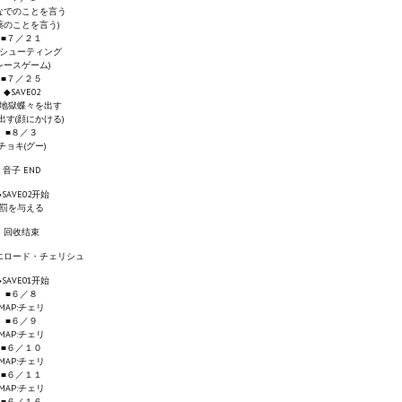
なでのことを言う
薬のことを言う)
■７／２１
シューティング
レースゲーム)
■７／２５
◆SAVE02
地獄蝶々を出す
出す(顔にかける)
■８／３
チョキ(グー)
音子 END
◆SAVE02开始
罰を与える
回收结束
エロード・チェリシュ
◆SAVE01开始
■６／８
MAP:チェリ
■６／９
MAP:チェリ
■６／１０
MAP:チェリ
■６／１１
MAP:チェリ
■６／１６