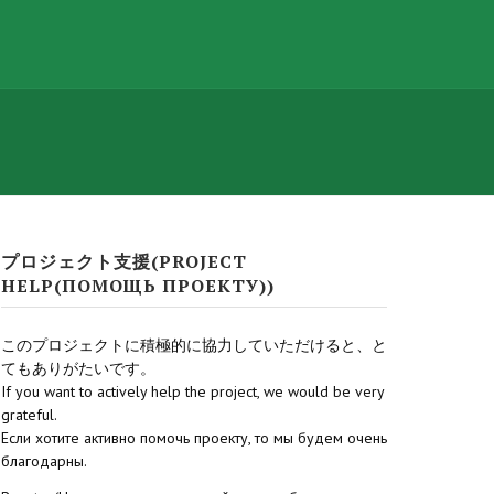
プロジェクト支援(PROJECT
HELP(ПОМОЩЬ ПРОЕКТУ))
このプロジェクトに積極的に協力していただけると、と
てもありがたいです。
If you want to actively help the project, we would be very
grateful.
Если хотите активно помочь проекту, то мы будем очень
благодарны.