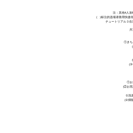
注：其他4人攻
( )标注的选项请善用快捷
チュートリアル３在
共
①きち
(
①お
(②お
①洗
(②掃