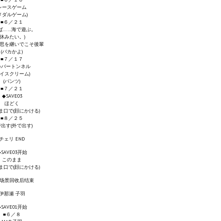
レースゲーム
メダルゲーム)
■６／２１
ぱ……海で遊ぶ。
(休みたい。)
思を継いでこそ後輩
(バカかよ)
■７／１７
○バートンネル
アイスクリーム)
(パンツ)
■７／２１
◆SAVE03
ほどく
ま口で(顔にかける)
■８／２５
出す(外で出す)
チェリ END
◆SAVE03开始
このまま
ま口で(顔にかける)
场景回收后结束
伊那瀬 子羽
◆SAVE01开始
■６／８