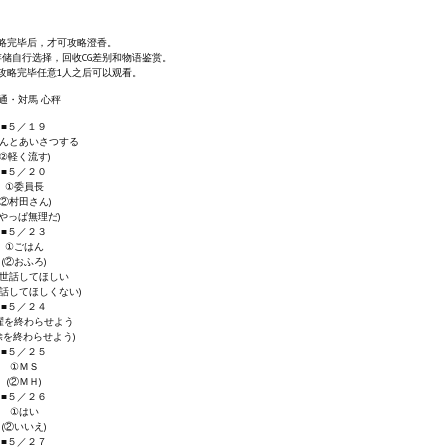
略完毕后，才可攻略澄香。
存储自行选择，回收CG差别和物语鉴赏。
攻略完毕任意1人之后可以观看。
通・対馬 心秤
■５／１９
んとあいさつする
(②軽く流す)
■５／２０
①委員長
(②村田さん)
③やっぱ無理だ)
■５／２３
①ごはん
(②おふろ)
世話してほしい
世話してほしくない)
■５／２４
濯を終わらせよう
除を終わらせよう)
■５／２５
①ＭＳ
(②ＭＨ)
■５／２６
①はい
(②いいえ)
■５／２７