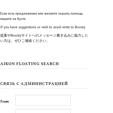
Если есть предложения или желаете оказать помощь
пишите на бусти.
If you have suggestions or wish to assist write to Boosty.
提案やBoostyサイトへのメッセージ書き込みに協力した
い方は、ぜひご連絡ください。
AIKON FLOATING SEARCH
СВЯЗЬ С АДМИНИСТРАЦИЕЙ
From