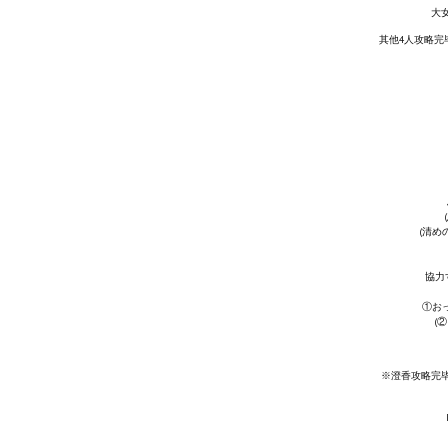
大
其他4人攻略完
(清め
協力
①お
(
※澄香攻略完