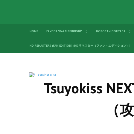
HOME
ГРУППА "КАРЛ ВЕЛИКИЙ"
НОВОСТИ ПОРТАЛА
HD REMASTERS (FAN EDITION) (HDリマスター（ファン・エディション）)
Tsuyokiss N
（