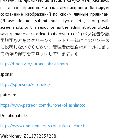
Boosty: (Не присылать на данный ресурс баги, опечатки
и т.д. со скриншотами т.к. администрация блокирует
сохранение изображений по своим личным правилам.
(Please do not submit bugs, typos, etc., along with
screenshots, to this resource, as the administration blocks
saving images according to its own rules.) (バグ報告や誤
字脱字などをスクリーンショットと一緒にこのリソース
に投稿しないでください。管理者は独自のルールに従っ
て画像の保存をブロックしています。))
https://boosty.to/kuronekohashimoto
sponsr:
https://sponsr.ru/kuroneko/
patreon:
https://www.patreon.com/KuronekoHashimoto
Donationalerts:
https://www.donationalerts.com/r/kuroneko30
WebMoney: Z512732037258.