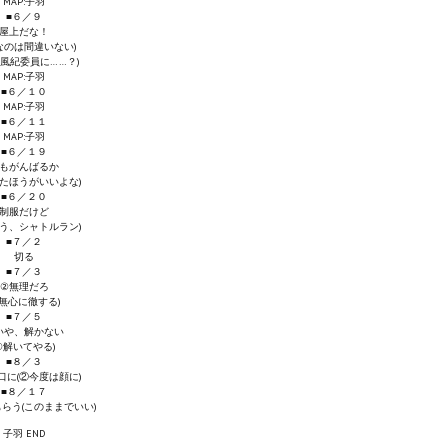
MAP:子羽
■６／９
屋上だな！
なのは間違いない)
か風紀委員に……？)
MAP:子羽
■６／１０
MAP:子羽
■６／１１
MAP:子羽
■６／１９
もがんばるか
せたほうがいいよな)
■６／２０
制服だけど
そう、シャトルラン)
■７／２
切る
■７／３
②無理だろ
①無心に徹する)
■７／５
いや、解かない
①解いてやる)
■８／３
口に(②今度は顔に)
■８／１７
らう(このままでいい)
子羽 END