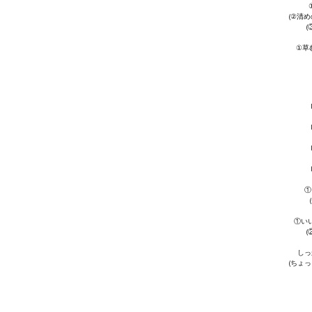
(②清
(
①草
①
①い
(
しっ
(ちょ