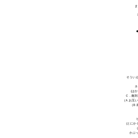
ま
そういえ
ネ
(は
Ｃ．敵対
(Ａ.お互
(Ｂ
(とにか
かぶっ