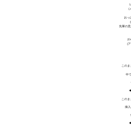
(
おっ
先輩の意
ガ
(
このま
中で
このま
挿入