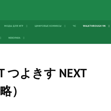
МОДЫ ДЛЯ ИГР
ЦИФРОВЫЕ КОМИКСЫ
ЧС
WALKTHROUGH VN
NEKOPARA
EXT つよきす NEXT
攻略）