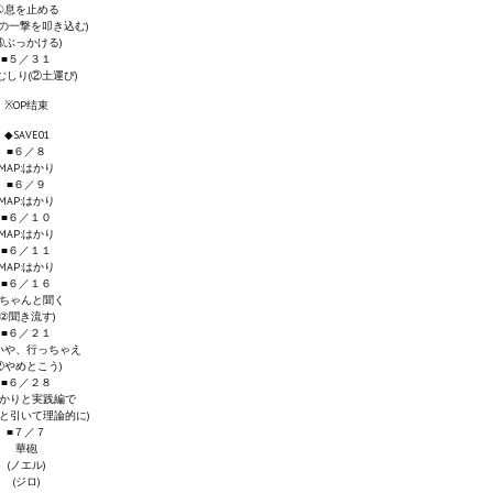
①息を止める
めの一撃を叩き込む)
③ぶっかける)
■５／３１
むしり(②土運び)
※OP结束
◆SAVE01
■６／８
MAP:はかり
■６／９
MAP:はかり
■６／１０
MAP:はかり
■６／１１
MAP:はかり
■６／１６
ちゃんと聞く
(②聞き流す)
■６／２１
いや、行っちゃえ
②やめとこう)
■６／２８
かりと実践編で
っと引いて理論的に)
■７／７
華砲
(ノエル)
(ジロ)