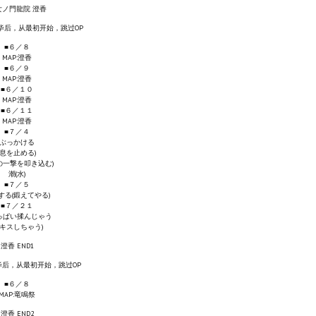
女ノ門龍院 澄香
毕后，从最初开始，跳过OP
■６／８
MAP:澄香
■６／９
MAP:澄香
■６／１０
MAP:澄香
■６／１１
MAP:澄香
■７／４
ぶっかける
(息を止める)
の一撃を叩き込む)
潮(水)
■７／５
する(鍛えてやる)
■７／２１
っぱい揉んじゃう
②キスしちゃう)
澄香 END1
毕后，从最初开始，跳过OP
■６／８
MAP:竜鳴祭
澄香 END2