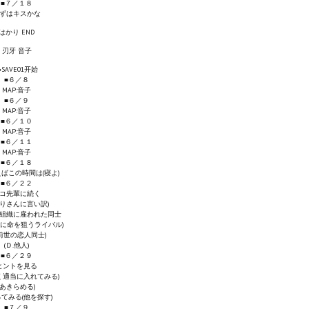
■７／１８
ずはキスかな
はかり END
刃牙 音子
◆SAVE01开始
■６／８
MAP:音子
■６／９
MAP:音子
■６／１０
MAP:音子
■６／１１
MAP:音子
■６／１８
ばこの時間は(寝よ)
■６／２２
コ先輩に続く
かりさんに言い訳)
組織に雇われた同士
いに命を狙うライバル)
.前世の恋人同士)
(Ｄ.他人)
■６／２９
ヒントを見る
く適当に入れてみる)
(あきらめる)
てみる(他を探す)
■７／９