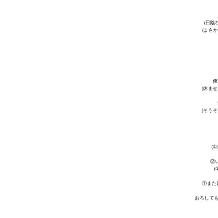
(日陰
(まさ
俺
(休ま
(そう
(
②
(
①また
おろしても