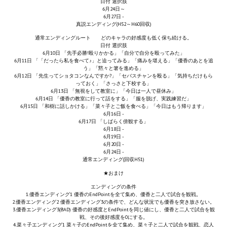
日付 選択肢
Doom 3 Remaster Fan Edition
6月24日～
6月27日 -
X2 - The Threat Remaster Fan Edition
真説エンディング(H52～H60回収)
通常エンディングルート どのキャラの好感度も低く保ち続ける。
Quake III Arena Remaster Fan Edition
日付 選択肢
6月10日 「先手必勝!殴りかかる」「自分で自分を殴ってみた」
6月11日 「「だったら私を食べて♪」と迫ってみる」「痛みを堪える」「優香のあとを追
Star Trek Voyager Elite Force Remaster Fan Edition
う」「黙々と箸を進める」
6月12日 「先生ってショタコンなんですか?」「セバスチャンを殴る」「気持ちだけもら
っておく」「さっさと下校する」
Sacred Gold Remaster Fan Edition
6月13日 「無視をして教室に」「今日は一人で昼休み」
6月14日 「優香の教室に行って話をする」「服を脱げ、実践練習だ」
Aliens versus Predator 1 Remaster Fan Edition
6月15日 「和樹に話しかける」「菜々子とご飯を食べる」「今日はもう帰ります」
6月16日 -
6月17日 「しばらく傍観する」
Aliens versus Predator 2 Remaster Fan Edition
6月18日 -
6月19日 -
6月20日 -
Age of Pirates: Caribbean Tales Remaster Fan Edition
6月24日 -
通常エンディング(回収H51)
Sea Dogs - City of Abandoned Ships Remaster Fan Edition
★おまけ
エンディングの条件
Sea Dogs Remaster Fan Edition
1.優香エンディング1 優香のEndPointを全て集め、優香と二人で試合を観戦。
2.優香エンディング2 優香エンディング3の条件で、どんな状況でも優香を突き放さない。
3.優香エンディング3(BAD) 優香の好感度とEndPointを同じ値にし、優香と二人で試合を観
NEKOPARA
戦、その後好感度を0にする。
4.菜々子エンディング1 菜々子のEndPointを全て集め、菜々子と二人で試合を観戦、恋人