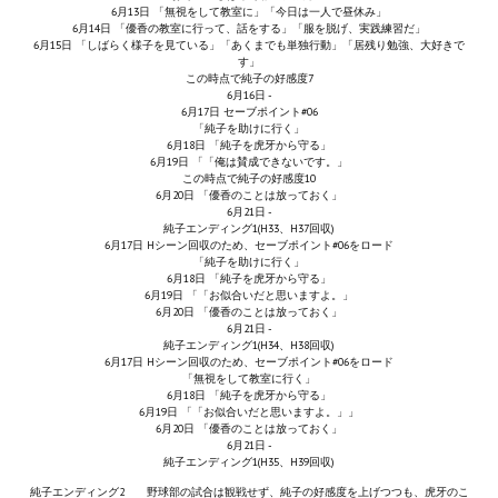
Ведьмак 1
6月13日 「無視をして教室に」「今日は一人で昼休み」
6月14日 「優香の教室に行って、話をする」「服を脱げ、実践練習だ」
Ведьмак 2
6月15日 「しばらく様子を見ている」「あくまでも単独行動」「居残り勉強、大好きで
す」
この時点で純子の好感度7
Ведьмак 3
6月16日 -
6月17日 セーブポイント#06
「純子を助けに行く」
ЦИФРОВЫЕ КОМИКСЫ
6月18日 「純子を虎牙から守る」
6月19日 「「俺は賛成できないです。」
この時点で純子の好感度10
EURO comics
6月20日 「優香のことは放っておく」
6月21日 -
純子エンディング1(H33、H37回収)
Manga List
6月17日 Hシーン回収のため、セーブポイント#06をロード
「純子を助けに行く」
6月18日 「純子を虎牙から守る」
USA comics
6月19日 「「お似合いだと思いますよ。」
6月20日 「優香のことは放っておく」
6月21日 -
ЧС
純子エンディング1(H34、H38回収)
6月17日 Hシーン回収のため、セーブポイント#06をロード
「無視をして教室に行く」
WALKTHROUGH VN
6月18日 「純子を虎牙から守る」
6月19日 「「お似合いだと思いますよ。」」
6月20日 「優香のことは放っておく」
PC 18+
6月21日 -
純子エンディング1(H35、H39回収)
PC 12-17
純子エンディング2 野球部の試合は観戦せず、純子の好感度を上げつつも、虎牙のこ