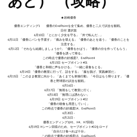
あと） （攻略）
Новый ГГ
Моды группы
★岩崎優香
優香エンディング1 優香のEndPointを全て集め、優香と二人で試合を観戦。
Теневой кардинал для Скайрима
日付 選択肢
6月10日 「とにかく少女を守る」「外で転んだ…」
6月11日 「優香にパンを手渡す」「痛みを堪える」「優香のあとを追う」「優香のことを
Работы Alexandra10
注意する」
6月12日 「それなら結婚しましょうか?」「優香をかばう」「優香の分を作ってもらう」
「優香を誘って帰る」
Kitana HGEC
この時点で優香の好感度7、EndPoint4
6月13日 セーブポイント#01
Apella CBBE SSE BodySlide (with Physics)
「優香と和樹に声をかける」「一緒に昼食をとる」
6月14日 「優香の教室に行って、話をする」「服を脱げ、実践練習だ」
6月15日 「このまま教室に向かう」「あくまでも単独行動」「今日はもう帰ります」「優
Apella 2.0 CBBE SSE BodySlide (with Physics)
香と野球部の試合を観戦」
6月16日 -
6月17日 「無視をして教室に行く」
Kitana CBBE SSE BodySlide (with Physics)
6月18日 「無理には誘わない」
6月19日 セーブポイント#02
「優香の朝食も用意していく」
Nekomimi
この時点で優香の好感度14、EndPoint5
6月20日 -
New Light Skyrim SE
6月21日 -
優香エンディング1(H1、H4、H7回収)
6月19日 Hシーン回収のため、セーブポイント#02をロード
SB Corset Armor CBBE SSE BodySlide (with Physics)
「自分だけ食べれば十分」
この時点で優香の好感度13、EndPoint5