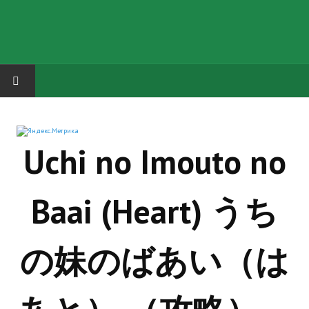
HOME
Uchi no Imouto no
ГРУППА "КАРЛ ВЕЛИКИЙ"
Завершённые проекты
Baai (Heart) うち
Русская биржа
Теневой кардинал для Обливиона
の妹のばあい（は
Aliens vs Predator 2 (Русские субтитры)
Dungeon Siege 2 Legendary Mod (Русские субтитры)