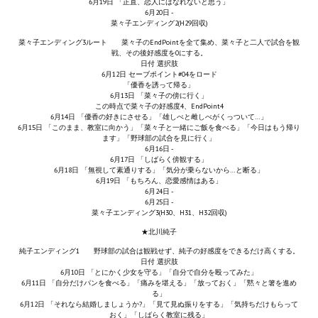
6月19日 「正直、恋人にはなれないと思う」
6月20日 -
菜々子エンディング2(H29回収)
Kingdoms of Amalur: Reckoning
菜々子エンディング3ルート 菜々子のEndPointを全て集め、菜々子と二人で試合を観
戦、その後好感度を0にする。
Mass Effect Andromeda
日付 選択肢
6月12日 セーブポイント#04をロード
Neverwinter Nights 1
「優香を誘って帰る」
6月13日 「菜々子の傍に行く」
この時点で菜々子の好感度4、EndPoint4
Sacred Ice & Blood
6月14日 「優香の好きにさせる」「雄しべと雌しべがくっついて…」
6月15日 「このまま、教室に向かう」「菜々子と一緒にご飯を食べる」「今日はもう帰り
ます」「野球部の試合を見に行く」
Sims 3
6月16日 -
6月17日 「しばらく傍観する」
6月18日 「無視して素通りする」「気分が乗らないから…と断る」
Sims 4
6月19日 「もちろん、恋愛感情はある」
6月24日 -
Star Wars Jedi Knight: Dark Force II
6月25日 -
菜々子エンディング3(H30、H31、H32回収)
Star Wars Knights of the Old Republic 1
★北川純子
純子エンディング1 野球部の試合は観戦せず、純子の好感度をできるだけ高くする。
Star Wars Knights of the Old Republic 2
日付 選択肢
6月10日 「とにかく少女を守る」「自分で自分を殴ってみた」
6月11日 「自分だけパンを食べる」「痛みを堪える」「放っておく」「黙々と箸を進め
Titan Quest Immortal Throne
る」
6月12日 「それなら結婚しましょうか?」「見て見ぬ振りをする」「気持ちだけもらって
おく」「しばらく教室に残る」