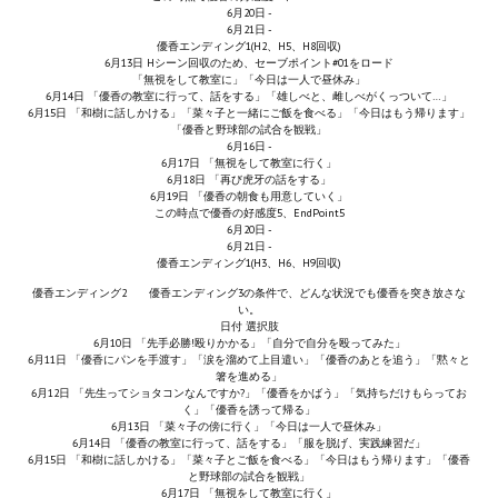
6月20日 -
Wedding Wear CBBE SSE BodySlide (with Physics)
6月21日 -
優香エンディング1(H2、H5、H8回収)
Работы Тестера 55
6月13日 Hシーン回収のため、セーブポイント#01をロード
「無視をして教室に」「今日は一人で昼休み」
6月14日 「優香の教室に行って、話をする」「雄しべと、雌しべがくっついて…」
Наёмный оборотень
6月15日 「和樹に話しかける」「菜々子と一緒にご飯を食べる」「今日はもう帰ります」
「優香と野球部の試合を観戦」
6月16日 -
Небесный воин
6月17日 「無視をして教室に行く」
6月18日 「再び虎牙の話をする」
6月19日 「優香の朝食も用意していく」
Немного героев меча и магии
この時点で優香の好感度5、EndPoint5
6月20日 -
Расширенная версия Х3
6月21日 -
優香エンディング1(H3、H6、H9回収)
REBalance
優香エンディング2 優香エンディング3の条件で、どんな状況でも優香を突き放さな
い。
日付 選択肢
Работы Kuroneko
6月10日 「先手必勝!殴りかかる」「自分で自分を殴ってみた」
6月11日 「優香にパンを手渡す」「涙を溜めて上目遣い」「優香のあとを追う」「黙々と
箸を進める」
Doom 3 Remaster Fan Edition
6月12日 「先生ってショタコンなんですか?」「優香をかばう」「気持ちだけもらってお
く」「優香を誘って帰る」
X2 - The Threat Remaster Fan Edition
6月13日 「菜々子の傍に行く」「今日は一人で昼休み」
6月14日 「優香の教室に行って、話をする」「服を脱げ、実践練習だ」
6月15日 「和樹に話しかける」「菜々子とご飯を食べる」「今日はもう帰ります」「優香
Quake III Arena Remaster Fan Edition
と野球部の試合を観戦」
6月17日 「無視をして教室に行く」