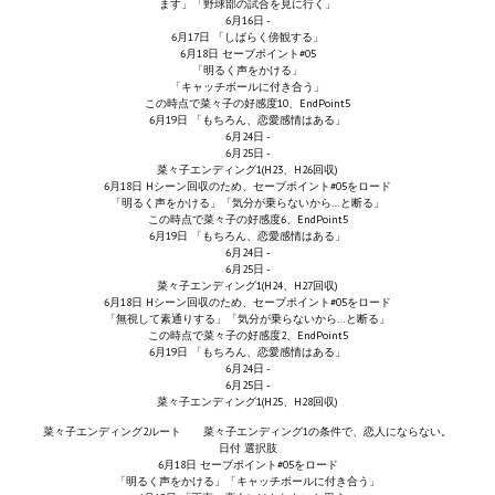
ます」「野球部の試合を見に行く」
6月16日 -
МОДЫ ДЛЯ ИГР
6月17日 「しばらく傍観する」
6月18日 セーブポイント#05
「明るく声をかける」
Патчи
「キャッチボールに付き合う」
この時点で菜々子の好感度10、EndPoint5
6月19日 「もちろん、恋愛感情はある」
Mass Effect 2
6月24日 -
6月25日 -
菜々子エンディング1(H23、H26回収)
Mass Effect 3
6月18日 Hシーン回収のため、セーブポイント#05をロード
「明るく声をかける」「気分が乗らないから…と断る」
この時点で菜々子の好感度6、EndPoint5
Моды
6月19日 「もちろん、恋愛感情はある」
6月24日 -
Divinity Original Sin Enhanced Edition
6月25日 -
菜々子エンディング1(H24、H27回収)
6月18日 Hシーン回収のため、セーブポイント#05をロード
Dragon Age: Origins
「無視して素通りする」「気分が乗らないから…と断る」
この時点で菜々子の好感度2、EndPoint5
6月19日 「もちろん、恋愛感情はある」
Dragon Age 2
6月24日 -
6月25日 -
Dragon Age: Inquisition
菜々子エンディング1(H25、H28回収)
菜々子エンディング2ルート 菜々子エンディング1の条件で、恋人にならない。
Fallout 3
日付 選択肢
6月18日 セーブポイント#05をロード
「明るく声をかける」「キャッチボールに付き合う」
GTA 5