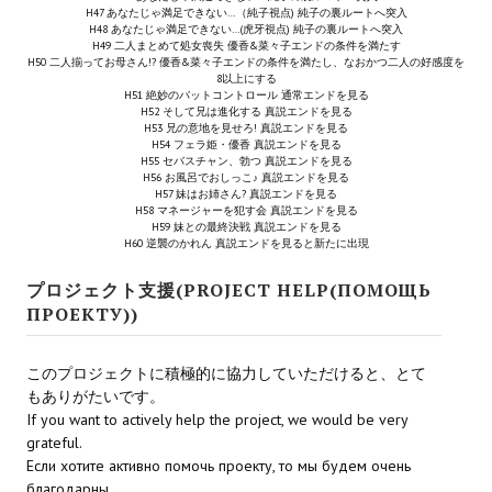
H47 あなたじゃ満足できない…（純子視点) 純子の裏ルートへ突入
H48 あなたじゃ満足できない…(虎牙視点) 純子の裏ルートへ突入
H49 二人まとめて処女喪失 優香&菜々子エンドの条件を満たす
H50 二人揃ってお母さん!? 優香&菜々子エンドの条件を満たし、なおかつ二人の好感度を
8以上にする
H51 絶妙のバットコントロール 通常エンドを見る
H52 そして兄は進化する 真説エンドを見る
H53 兄の意地を見せろ! 真説エンドを見る
H54 フェラ姫・優香 真説エンドを見る
H55 セバスチャン、勃つ 真説エンドを見る
H56 お風呂でおしっこ♪ 真説エンドを見る
H57 妹はお姉さん? 真説エンドを見る
H58 マネージャーを犯す会 真説エンドを見る
H59 妹との最終決戦 真説エンドを見る
H60 逆襲のかれん 真説エンドを見ると新たに出現
プロジェクト支援(PROJECT HELP(ПОМОЩЬ
ПРОЕКТУ))
このプロジェクトに積極的に協力していただけると、とて
もありがたいです。
If you want to actively help the project, we would be very
grateful.
Если хотите активно помочь проекту, то мы будем очень
благодарны.