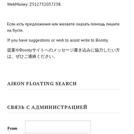
WebMoney: Z512732037258.
Если есть предложения или желаете оказать помощь пишите
на бусти.
If you have suggestions or wish to assist write to Boosty.
提案やBoostyサイトへのメッセージ書き込みに協力したい方
は、ぜひご連絡ください。
AIKON FLOATING SEARCH
СВЯЗЬ С АДМИНИСТРАЦИЕЙ
From