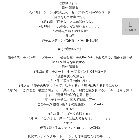
とは無視する。
日付 選択肢
PC Otome VN
6月17日 Hシーン回収のため、セーブポイント#06をロード
「無視をして教室に行く」
6月18日 「面倒なことには関わらない」
Vita VN
6月19日 「「お似合いだと思いますよ。」」
ПОИСК
この時点で純子の好感度0
PSP VN
6月20日 -
純子エンディング2(H36、H40～H48回収)
PS3 VN
★その他のルート
優香&菜々子エンディングルート 優香と菜々子のEndPointを全て集め、優香と菜々子
PS2 VN
の3人で試合を観戦する。
日付 選択肢
6月12日 菜々子ルート・セーブポイント#04をロード
PS1 VN
「優香を誘って帰る」
6月13日 「菜々子の傍に行く」
6月14日 「優香の教室に行って、話をする」「無理に教える必要はない」
PC FX VN
6月15日 「このまま、教室に向かう」「菜々子と一緒にご飯を食べる」「今日はもう帰り
ます」「野球部の試合を見に行く」
Saturn VN
「菜々子も一緒に、三人で観戦ツアー」
この時点で優香&菜々子の好感度7、EndPoint5
6月16日 -
ストラテジーが必要なVN一覧 (List of VNs for which walkthrough ar
6月17日 「しばらく傍観する」
6月18日 「このまま、菜々子に結んでもらう」「「……」」
6月19日 -
HD REMASTERS (FAN EDITION) (HDリマスター（ファン・エディション）)
優香&菜々子エンディング1(H49、H50回収)
真説エンディングルート シナリオを読むだけのルート。