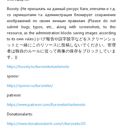
Boosty: (Не присылать на данный ресурс баги, опечатки и т.д.
со скриншотами т.к. администрация блокирует сохранение
изображений по своим личным правилам. (Please do not
submit bugs, typos, etc., along with screenshots, to this
resource, as the administration blocks saving images according
to its own rules.) (バグ報告や誤字脱字などをスクリーンショ
ットと一緒にこのリソースに投稿しないでください。管理
者は独自のルールに従って画像の保存をブロックしていま
す。))
https://boosty.to/kuronekohashimoto
sponsr:
https://sponsr.ru/kuroneko/
patreon:
https://www.patreon.com/KuronekoHashimoto
Donationalerts:
https://www.donationalerts.com/r/kuroneko30