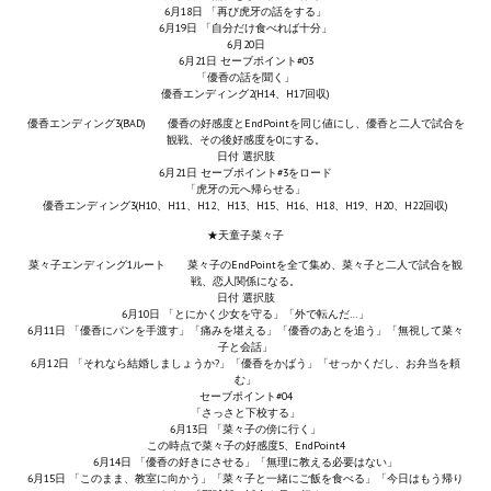
6月18日 「再び虎牙の話をする」
Star Trek Voyager Elite Force Remaster Fan Edition
6月19日 「自分だけ食べれば十分」
6月20日
Sacred Gold Remaster Fan Edition
6月21日 セーブポイント#03
「優香の話を聞く」
優香エンディング2(H14、H17回収)
Red Faction remaster Fan Edition
優香エンディング3(BAD) 優香の好感度とEndPointを同じ値にし、優香と二人で試合を
観戦、その後好感度を0にする。
Aliens versus Predator 1 Remaster Fan Edition
日付 選択肢
6月21日 セーブポイント#3をロード
「虎牙の元へ帰らせる」
Age of Pirates: Caribbean Tales Remaster Fan Edition
優香エンディング3(H10、H11、H12、H13、H15、H16、H18、H19、H20、H22回収)
★天童子菜々子
Корсары 3 Сундук мертвеца Remaster Fan Edition
菜々子エンディング1ルート 菜々子のEndPointを全て集め、菜々子と二人で試合を観
戦、恋人関係になる。
Sea Dogs - City of Abandoned Ships Remaster Fan Edition
日付 選択肢
6月10日 「とにかく少女を守る」「外で転んだ…」
Sea Dogs Remaster Fan Edition
6月11日 「優香にパンを手渡す」「痛みを堪える」「優香のあとを追う」「無視して菜々
子と会話」
6月12日 「それなら結婚しましょうか?」「優香をかばう」「せっかくだし、お弁当を頼
む」
НОВОСТИ ПОРТАЛА
セーブポイント#04
「さっさと下校する」
6月13日 「菜々子の傍に行く」
Новости
この時点で菜々子の好感度5、EndPoint4
6月14日 「優香の好きにさせる」「無理に教える必要はない」
Новости Архив
6月15日 「このまま、教室に向かう」「菜々子と一緒にご飯を食べる」「今日はもう帰り