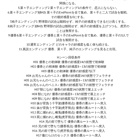
関係になる。
Nekopara Vol2 (Rus Version)
5.菜々子エンディング2 菜々子エンディング1の条件で、恋人にならない。
6.菜々子エンディング3(BAD) 菜々子のEndPointを全て集め、菜々子と二人で試合を観戦、
その後好感度を0にする。
Nekopara Vol3 (Rus Version)
7.純子エンディング1 野球部の試合は観戦せず、純子の好感度をできるだけ高くする。
8.純子エンディング2(BAD) 野球部の試合は観戦せず、純子の好感度を上げつつも、虎牙の
ことは無視する。
9.優香&菜々子エンディング 優香と菜々子のEndPointを全て集め、優香と菜々子の3人で
試合を観戦する。
10.通常エンディング どのキャラの好感度も低く保ち続ける。
11.真説エンディング 優香、菜々子、純子のエンディングを見ると出現。
Hシーン回収条件
H01 優香との初体験 優香の好感度14の状態で初体験
H02 優香との初体験 優香の好感度8～13の状態で初体験
H03 優香との初体験 優香の好感度7以下
H04 お兄ちゃんのペニス♪ 優香の好感度14の状態でフェラチオ
H05 お兄ちゃんのペニス♪ 優香の好感度8～13の状態でフェラチオ
H06 お兄ちゃんのペニス♪ 優香の好感度7以下の状態でフェラチオ
H07 獣になれ! 優香の好感度14の状態で屋上エッチ
H08 獣になれ! 優香の好感度8～13の状態で屋上エッチ
H09 獣になれ! 優香の好感度7以下の状態で屋上エッチ
H10 妹が背負う十字架(優香視点) 優香の裏ルートへ突入
H11 妹が背負う十字架(虎牙視点) 優香の裏ルートへ突入
H12 罠に捕われし雌兎(優香視点) 優香の裏ルートへ突入
H13 罠に捕われし雌兎(虎牙視点) 優香の裏ルートへ突入
H14 兄の前で堕ちて 優香の裏ルートへ突入
H15 兄の前で堕ちて(優香視点) 優香の裏ルートへ突入
H16 兄の前で堕ちて(虎牙視点) 優香の裏ルートへ突入
H17 傷だらけのセックス 優香の裏ルートへ突入