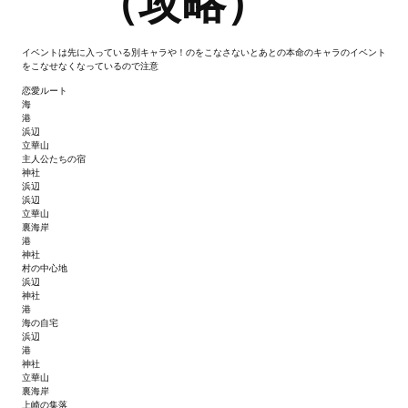
（攻略）
Новый ГГ
Моды группы
イベントは先に入っている別キャラや！のをこなさないとあとの本命のキャラのイベント
をこなせなくなっているので注意
Теневой кардинал для Скайрима
恋愛ルート
海
港
Работы Alexandra10
浜辺
立華山
主人公たちの宿
Kitana HGEC
神社
浜辺
Apella CBBE SSE BodySlide (with Physics)
浜辺
立華山
裏海岸
Apella 2.0 CBBE SSE BodySlide (with Physics)
港
神社
村の中心地
Kitana CBBE SSE BodySlide (with Physics)
浜辺
神社
港
Nekomimi
海の自宅
浜辺
New Light Skyrim SE
港
神社
立華山
SB Corset Armor CBBE SSE BodySlide (with Physics)
裏海岸
上崎の集落