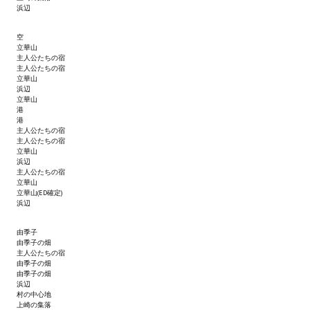
浜辺
Wedding Wear CBBE SSE BodySlide (with Physics)
空
Работы Тестера 55
立華山
主人公たちの宿
Наёмный оборотень
主人公たちの宿
立華山
浜辺
Небесный воин
立華山
港
港
Немного героев меча и магии
主人公たちの宿
主人公たちの宿
Расширенная версия Х3
立華山
浜辺
主人公たちの宿
REBalance
立華山
立華山(ED確定)
浜辺
Работы Kuroneko
由季子
Doom 3 Remaster Fan Edition
由季子の畑
主人公たちの宿
X2 - The Threat Remaster Fan Edition
由季子の畑
由季子の畑
浜辺
Quake III Arena Remaster Fan Edition
村の中心地
上崎の集落