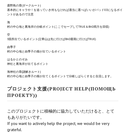
鹿野島の章(ダークルート)
МОДЫ ДЛЯ ИГР
基本的にキャラや！を追っていき何もなければ適当に選べばいいがバッドEDになるポイ
ントがあるので注意
海
Патчи
村の中心地と裏海岸の分岐ポイント(ここでセーブしてTRUE＆BAD両方を回収)
空
Mass Effect 2
3箇所出ているポイント(立華山は先に行けばBAD最期に行けばTRUE)
Mass Effect 3
由季子
村の中心地と由季子の畑が出ているポイント
Моды
はるかとのぞみ
神社と裏海岸が出てるポイント
Divinity Original Sin Enhanced Edition
海神社の章(謎解きルート)
村の中心地と由季子の畑が出てくるポイントで分岐しばらくすると合流します。
Dragon Age: Origins
プロジェクト支援(PROJECT HELP(ПОМОЩЬ
ПРОЕКТУ))
Dragon Age 2
Dragon Age: Inquisition
このプロジェクトに積極的に協力していただけると、とて
もありがたいです。
Fallout 3
If you want to actively help the project, we would be very
grateful.
GTA 5