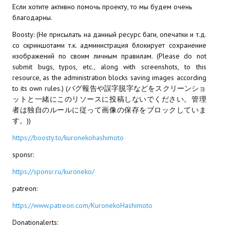
Если хотите активно помочь проекту, то мы будем очень
благодарны.
Kingdoms of Amalur: Reckoning
Boosty: (Не присылать на данный ресурс баги, опечатки и т.д.
Mass Effect Andromeda
со скриншотами т.к. администрация блокирует сохранение
изображений по своим личным правилам. (Please do not
Neverwinter Nights 1
submit bugs, typos, etc., along with screenshots, to this
resource, as the administration blocks saving images according
Sacred Ice & Blood
to its own rules.) (バグ報告や誤字脱字などをスクリーンショ
ットと一緒にこのリソースに投稿しないでください。管理
Sims 3
者は独自のルールに従って画像の保存をブロックしていま
す。))
Sims 4
https://boosty.to/kuronekohashimoto
Star Wars Jedi Knight: Dark Force II
sponsr:
Star Wars Knights of the Old Republic 1
https://sponsr.ru/kuroneko/
patreon:
Star Wars Knights of the Old Republic 2
https://www.patreon.com/KuronekoHashimoto
Titan Quest Immortal Throne
Donationalerts: