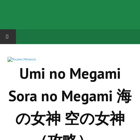
HOME
Umi no Megami
ГРУППА "КАРЛ ВЕЛИКИЙ"
Завершённые проекты
Sora no Megami 海
Русская биржа
Теневой кардинал для Обливиона
の女神 空の女神
Aliens vs Predator 2 (Русские субтитры)
Dungeon Siege 2 Legendary Mod (Русские субтитры)