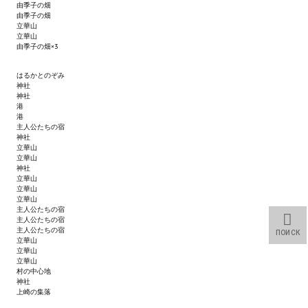
由季子の畑
Star Trek Voyager Elite Force Remaster Fan Edition
由季子の畑
立華山
立華山
Sacred Gold Remaster Fan Edition
由季子の畑×3
Red Faction remaster Fan Edition
はるかとのぞみ
神社
Aliens versus Predator 1 Remaster Fan Edition
神社
港
港
Age of Pirates: Caribbean Tales Remaster Fan Edition
主人公たちの宿
神社
立華山
Корсары 3 Сундук мертвеца Remaster Fan Edition
立華山
神社
立華山
Sea Dogs - City of Abandoned Ships Remaster Fan Edition
立華山
立華山
Sea Dogs Remaster Fan Edition
主人公たちの宿
主人公たちの宿
主人公たちの宿
ПОИСК
НОВОСТИ ПОРТАЛА
立華山
立華山
立華山
Новости
村の中心地
神社
上崎の集落
Новости Архив