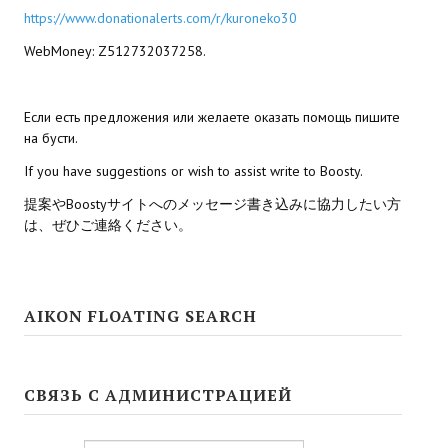
Ведьмак 1
https://www.donationalerts.com/r/kuroneko30
Ведьмак 2
WebMoney: Z512732037258.
Ведьмак 3
Если есть предложения или желаете оказать помощь пишите
ЦИФРОВЫЕ КОМИКСЫ
на бусти.
If you have suggestions or wish to assist write to Boosty.
EURO comics
提案やBoostyサイトへのメッセージ書き込みに協力したい方
Manga List
は、ぜひご連絡ください。
USA comics
ЧС
AIKON FLOATING SEARCH
WALKTHROUGH VN
СВЯЗЬ С АДМИНИСТРАЦИЕЙ
PC 18+
PC 12-17