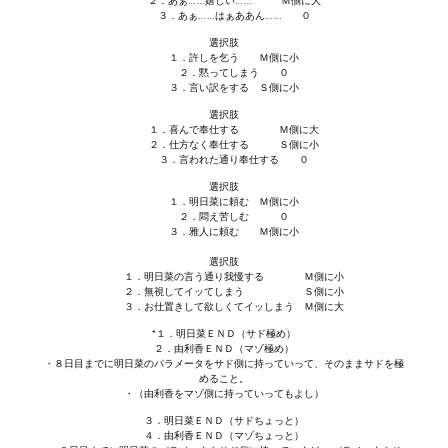
２．あぁ……嬉しい…… Ｍ側に大
３．あぁ……はぁああん…… ０
選択肢
１．許しを乞う Ｍ側に小
２．黙ってしまう ０
３．言い訳をする Ｓ側に小
選択肢
１．喜んで奉仕する Ｍ側に大
２．仕方なく奉仕する Ｓ側に小
３．言われた通り奉仕する ０
選択肢
１．明日菜に頼む Ｍ側に小
２．悶え苦しむ ０
３．雅人に頼む Ｍ側に小
選択肢
１．明日菜の言う通り我慢する Ｍ側に小
２．無視してイッてしまう Ｓ側に小
３．お仕置きして欲しくてイッしまう Ｍ側に大
*１．明日菜ＥＮＤ（サド極め）
２．由利香ＥＮＤ（マゾ極め）
・８日目までに明日菜のパラメータをサド側に持っていって、そのままサドを極
めること。
・（由利香をマゾ側に持っていってもよし）
３．明日菜ＥＮＤ（サドちょっと）
４．由利香ＥＮＤ（マゾちょっと）