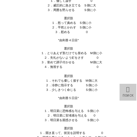
１．優しく諭す ０
２．威圧的に急き立てる Ｓ側に大
３．周囲を黙らせる Ｓ側に小
選択肢
１．怒って責める Ｓ側に小
２．平然とかわす Ｓ側に小
３．慰める ０
*由利香４日目*
選択肢
１．とりあえず形だけでも誉める Ｍ側に小
２．失礼がないよう釘をさす ０
３．誉めて調子付かせる Ｍ側に大
４．無視する ０
選択肢
１．それでも優しく接する Ｍ側に大
２．冷静に指示する Ｓ側に小
３．少しきつく命じる Ｓ側に小
ПОИСК
*由利香５日目*
選択肢
１．明日菜に恐怖感を与える Ｓ側に小
２．明日菜に安堵感を与える ０
３．明日菜を困惑させる Ｓ側に小
選択肢
１．開き直って、状況を説明する ０