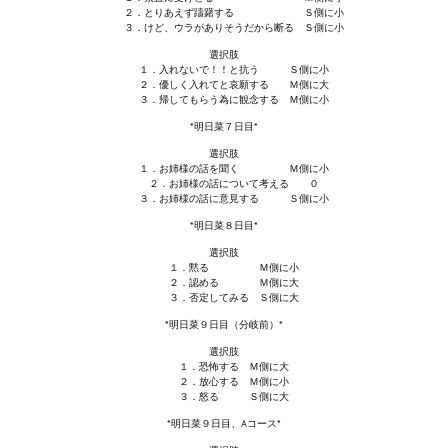
２．とりあえず躊躇する Ｓ側に小
３．けど、ウラがありそうだから断る Ｓ側に小
МОДЫ ДЛЯ ИГР
選択肢
１．入れないで！！と抗う Ｓ側に小
Патчи
２．優しく入れてと哀願する Ｍ側に大
３．帰してもらう為に観念する Ｍ側に小
Mass Effect 2
*明日菜７日目*
選択肢
Mass Effect 3
１．お姉様の話を聞く Ｍ側に小
２．お姉様の話について考える ０
３．お姉様の話に意見する Ｓ側に小
Моды
*明日菜８日目*
Divinity Original Sin Enhanced Edition
選択肢
１．黙る Ｍ側に小
Dragon Age: Origins
２．認める Ｍ側に大
３．否定してみる Ｓ側に大
Dragon Age 2
*明日菜９日目（分岐前）*
選択肢
Dragon Age: Inquisition
１．恐怖する Ｍ側に大
２．放心する Ｍ側に小
３．怒る Ｓ側に大
Fallout 3
*明日菜９日目、Aコース*
GTA 5