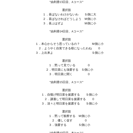
*由利香13日目、Aコース*
選択肢
１．喜ばないわけがないわ Ｓ側に大
２．喜ばなければどうしよう Ｍ側に小
３．喜ぶはずよ Ｍ側に小
*由利香14日目、Aコース*
選択肢
１．本心からそう思っているの？ Ｍ側に小
２．ようやく自覚できる様になったわね ０
３．上出来よ Ｓ側に小
選択肢
１．黙って見ている ０
２．明日菜にも強要する Ｓ側に小
３．明日菜に聞く ０
*由利香15日目、Aコース*
選択肢
１．自慢げ明日菜を披露する Ｓ側に小
２．謙遜して明日菜を披露する ０
３．淡々と明日菜を披露する Ｓ側に小
選択肢
１．黙って観察する Ｍ側に小
２．優しく促す ０
３．強要する Ｓ側に小
*由利香10日目、Bコース*