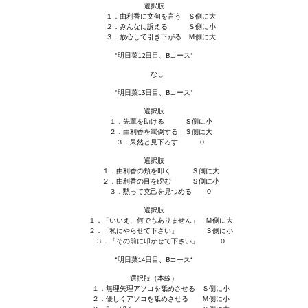
Doom 3 Remaster Fan Edition
選択肢
１．由利香に文句を言う Ｓ側に大
２．みんなに訴える Ｓ側に小
X2 - The Threat Remaster Fan Edition
３．放心して引き下がる Ｍ側に大
*明日菜12日目、Bコース*
Quake III Arena Remaster Fan Edition
なし
Star Trek Voyager Elite Force Remaster Fan Edition
*明日菜13日目、Bコース*
選択肢
Sacred Gold Remaster Fan Edition
１．先輩を助ける Ｓ側に小
２．由利香を罵倒する Ｓ側に大
３．呆然と見下ろす ０
Aliens versus Predator 1 Remaster Fan Edition
選択肢
１．由利香の頬を叩く Ｓ側に大
Aliens versus Predator 2 Remaster Fan Edition
２．由利香の目を睨む Ｓ側に小
３．黙って克己を見つめる ０
Age of Pirates: Caribbean Tales Remaster Fan Edition
選択肢
１．「いいえ、何でもありません」 Ｍ側に大
Sea Dogs - City of Abandoned Ships Remaster Fan Edition
２．「私にやらせて下さい」 Ｓ側に小
３．「その前に叩かせて下さい」 ０
Sea Dogs Remaster Fan Edition
*明日菜14日目、Bコース*
選択肢（本線）
NEKOPARA
１．無理矢理アソコを舐めさせる Ｓ側に小
２．優しくアソコを舐めさせる Ｍ側に小