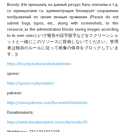
Boosty: (Не присылать на данный ресурс баги, опечатки и т.д.
со скриншотами т.к. администрация блокирует сохранение
изображений по своим личным правилам. (Please do not
submit bugs, typos, etc., along with screenshots, to this
resource, as the administration blocks saving images according
to its own rules.) (バグ報告や誤字脱字などをスクリーンショ
ットと一緒にこのリソースに投稿しないでください。管理
者は独自のルールに従って画像の保存をブロックしていま
す。))
https://boosty.to/kuronekohashimoto
sponsr:
https://sponsr.ru/kuroneko/
patreon:
https://www.patreon.com/KuronekoHashimoto
Donationalerts:
https://www.donationalerts.com/r/kuroneko30
WebMoney: Z512732037258.