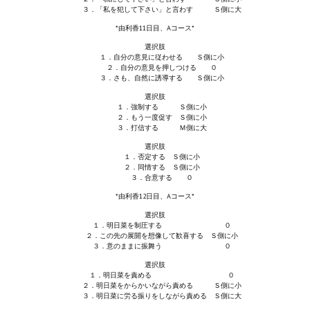
３．「私を犯して下さい」と言わす Ｓ側に大
*由利香11日目、Aコース*
選択肢
１．自分の意見に従わせる Ｓ側に小
２．自分の意見を押しつける ０
３．さも、自然に誘導する Ｓ側に小
選択肢
１．強制する Ｓ側に小
２．もう一度促す Ｓ側に小
３．打信する Ｍ側に大
選択肢
１．否定する Ｓ側に小
２．同情する Ｓ側に小
３．合意する ０
*由利香12日目、Aコース*
選択肢
１．明日菜を制圧する ０
２．この先の展開を想像して歓喜する Ｓ側に小
３．意のままに振舞う ０
選択肢
１．明日菜を責める ０
２．明日菜をからかいながら責める Ｓ側に小
３．明日菜に労る振りをしながら責める Ｓ側に大