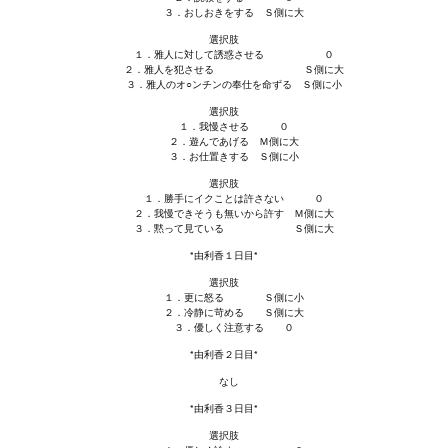
３．おしおきをする Ｓ側に大
選択肢
１．雅人に対して誘惑させる ０
２．雅人を犯させる Ｓ側に大
３．雅人のオ○ンチンの奉仕を命ずる Ｓ側に小
選択肢
１．我慢させる ０
２．遊んであげる Ｍ側に大
３．お仕置きする Ｓ側に小
選択肢
１．勝手にイクことは許さない ０
２．我慢できそうも無いから許す Ｍ側に大
３．黙って見ている Ｓ側に大
*由利香１日目*
選択肢
１．更に怒る Ｓ側に小
２．冷静に苛める Ｓ側に大
３．優しく注意する ０
*由利香２日目*
なし
*由利香３日目*
選択肢