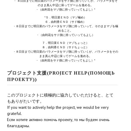
・ ８日目までに明日菜のパラメータをサド側に持っていくが、 パラメータをそ
のまま真ん中辺に保ってゲームを進める。
・（由利花をマゾ側に持っていってもよし）*
*５．明日菜ＥＮＤ（マゾ極め）
６．由利香ＥＮＤ（サド極め）
・８日目までに明日菜のパラメータをマゾ側に持っていって、そのままマゾを極
めること。
・（由利花をサド側に持っていってもよし）
７．明日菜ＥＮＤ（マゾちょっと）
８．由利香ＥＮＤ（サドちょっと）
・８日目までに明日菜のパラメータをマゾ側に持っていくが、パラメータをその
まま真ん中辺に保ってゲームを進める。
・（由利花をサド側に持っていってもよし）*
プロジェクト支援(PROJECT HELP(ПОМОЩЬ
ПРОЕКТУ))
このプロジェクトに積極的に協力していただけると、とて
もありがたいです。
If you want to actively help the project, we would be very
grateful.
Если хотите активно помочь проекту, то мы будем очень
благодарны.