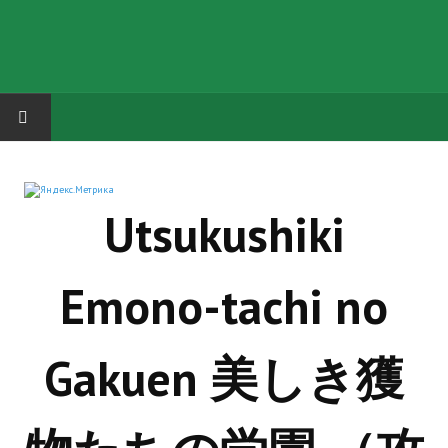
HOME
Utsukushiki
ГРУППА "КАРЛ ВЕЛИКИЙ"
Завершённые проекты
Emono-tachi no
Русская биржа
Теневой кардинал для Обливиона
Gakuen 美しき獲
Aliens vs Predator 2 (Русские субтитры)
Dungeon Siege 2 Legendary Mod (Русские субтитры)