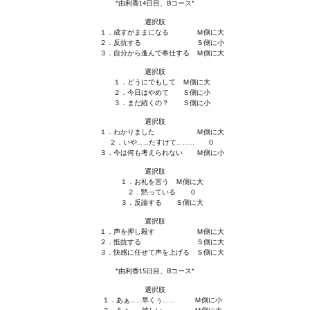
*由利香14日目、Bコース*
選択肢
１．成すがままになる Ｍ側に大
２．反抗する Ｓ側に小
３．自分から進んで奉仕する Ｍ側に大
選択肢
１．どうにでもして Ｍ側に大
２．今日はやめて Ｓ側に小
３．まだ続くの？ Ｓ側に小
選択肢
１．わかりました Ｍ側に大
２．いや……たすけて……… ０
３．今は何も考えられない Ｍ側に小
選択肢
１．お礼を言う Ｍ側に大
２．黙っている ０
３．反論する Ｓ側に大
選択肢
１．声を押し殺す Ｍ側に大
２．抵抗する Ｓ側に大
３．快感に任せて声を上げる Ｓ側に大
*由利香15日目、Bコース*
選択肢
１．あぁ……早くぅ…… Ｍ側に小