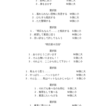
２．必死に抗う Ｓ側に大
Star Trek Voyager Elite Force Remaster Fan Edition
３．身をまかす Ｍ側に大
選択肢
Sacred Gold Remaster Fan Edition
１．逃れられない恐怖に失意する Ｍ側に小
２．ひたすら抵抗する Ｓ側に大
３．ただ驚嘆する Ｍ側に小
Red Faction remaster Fan Edition
選択肢
１．「明日もなんて……」と抵抗する Ｓ側に小
Aliens versus Predator 1 Remaster Fan Edition
２．絶望して素直に従う Ｍ側に小
３．言い訳をして許してもらう Ｓ側に小
Age of Pirates: Caribbean Tales Remaster Fan Edition
*明日菜６日目*
選択肢
Корсары 3 Сундук мертвеца Remaster Fan Edition
１．ありがとうございます Ｍ側に大
２．そんな物いりません！！ Ｓ側に大
３．それより、ここから出して下さい！ Ｓ側に小
Sea Dogs - City of Abandoned Ships Remaster Fan Edition
選択肢
Sea Dogs Remaster Fan Edition
１．私もそう思う……… Ｍ側に大
２．やっぱり………ペットなの？ Ｍ側に大
３．そんな………私はペットなんかじゃない！ Ｓ側に小
НОВОСТИ ПОРТАЛА
選択肢
１．それでも食べるのを拒む Ｓ側に大
２．無理をして食べる Ｍ側に小
Новости
３．素直にたいらげる Ｍ側に大
選択肢
Новости Архив
１．素直に受けとる Ｍ側に小