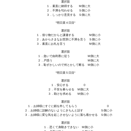
選択肢
Wedding Wear CBBE SSE BodySlide (with Physics)
１．素直に納得する Ｍ側に大
２．不満を匂わせる Ｓ側に小
３．しっかり意見する Ｓ側に大
Работы Тестера 55
*明日菜４日目*
Наёмный оборотень
選択肢
１．借り物だからと謙遜する Ｍ側に小
２．あからさまなお世辞に不満を言う Ｓ側に小
Небесный воин
３．素直にお礼を言う Ｍ側に大
選択肢
Немного героев меча и магии
１．急いで由利香に従う Ｍ側に大
２．戸惑う Ｍ側に大
Расширенная версия Х3
３．恥ずかしいので何とかして断る Ｍ側に小
*明日菜５日目*
REBalance
選択肢
１．安心する ０
Работы Kuroneko
２．不安を募らせる Ｍ側に大
３．助けを求める Ｍ側に小
Doom 3 Remaster Fan Edition
選択肢
１．お姉様にすぐに鎖を外してもらう ０
２．お姉様に誤解のないようにきちんと話す Ｓ側に小
X2 - The Threat Remaster Fan Edition
３．お姉様に変な気を起こさせないように落ち着かせる Ｓ側に小
選択肢
Quake III Arena Remaster Fan Edition
１．恐くて身動きできない Ｍ側に小