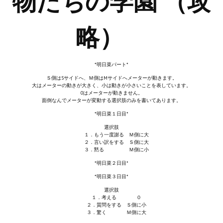
物たちの学園 （攻
Новый ГГ
略）
Моды группы
Теневой кардинал для Скайрима
*明日菜パート*
Работы Alexandra10
Ｓ側はSサイドへ、Ｍ側はMサイドへメーターが動きます。
大はメーターの動きが大きく、小は動きが小さいことを表しています。
Kitana HGEC
0はメーターが動きません。
面倒なんでメーターが変動する選択肢のみを書いてあります。
Apella CBBE SSE BodySlide (with Physics)
*明日菜１日目*
選択肢
Apella 2.0 CBBE SSE BodySlide (with Physics)
１．もう一度謝る Ｍ側に大
２．言い訳をする Ｓ側に大
Kitana CBBE SSE BodySlide (with Physics)
３．黙る Ｍ側に小
*明日菜２日目*
Nekomimi
*明日菜３日目*
New Light Skyrim SE
選択肢
１．考える ０
２．質問をする Ｓ側に小
SB Corset Armor CBBE SSE BodySlide (with Physics)
３．驚く Ｍ側に大