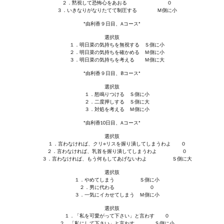
２．黙視して恐怖心をあおる ０
３．いきなりがなりたてて制圧する Ｍ側に小
*由利香９日目、Aコース*
選択肢
１．明日菜の気持ちを無視する Ｓ側に小
２．明日菜の気持ちを確かめる Ｍ側に小
３．明日菜の気持ちを考える Ｍ側に大
*由利香９日目、Bコース*
選択肢
１．怒鳴りつける Ｓ側に小
２．二度押しする Ｓ側に大
３．対処を考える Ｍ側に小
*由利香10日目、Aコース*
選択肢
１．言わなければ、クリ○リスを握り潰してしまうわよ ０
２．言わなければ、乳首を握り潰してしまうわよ ０
３．言わなければ、もう何もしてあげないわよ Ｓ側に大
選択肢
１．やめてしまう Ｓ側に小
２．男に代わる ０
３．一気にイカせてしまう Ｍ側に小
選択肢
１．「私を可愛がって下さい」と言わす ０
２．「私にして下さい」と言わす Ｓ側に小