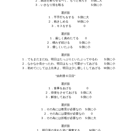
２．困惑を募らせるべく、もっと焦らす Ｓ側に大
３．いきなり頬を殴る Ｓ側に小
選択肢
１．平手打ちをする Ｓ側に大
２．抱きしめる Ｍ側に小
３．キスをする ０
選択肢
１．厳しく責めたてる ０
２．構わず続ける Ｓ側に小
３．優しくいたぶる Ｓ側に小
選択肢
１．でもまだまだね、明日はたっぷりといたぶってやるわ Ｓ側に小
２．なかなか良かったわ、明日はもっと可愛がってあげる Ｓ側に小
３．初めてにしては上出来よ、明日は少し優しくしてあげる Ｍ側に小
*由利香６日目*
選択肢
１．食事をあげる ０
２．排便をさせてあげる Ｓ側に大
３．解放してあげる Ｓ側に小
選択肢
１．その為には教育が必要なの Ｓ側に小
２．その為には愛情が必要なの ０
３．その為には折檻が必要なの Ｓ側に大
選択肢
１．明日菜の哀れな姿に興奮する Ｍ側に小