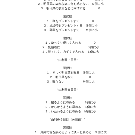
２．明日菜の哀れな姿に何も感じない Ｓ側に小
３．明日菜の哀れな姿に同情する ０
選択肢
１．鞭をプレゼントする ０
２．貞繰帯をプレゼントする Ｓ側に小
３．薔薇をプレゼントする Ｍ側に小
選択肢
１．ゆっくり優しく入れる ０
２．無頓着に Ｓ側に小
３．荒々しく、力ずくで入れる Ｓ側に大
*由利香７日目*
選択肢
１．きつく明日菜を殴る Ｓ側に大
２．明日菜を殴る ０
３．殴らない Ｍ側に大
*由利香８日目*
選択肢
１．嬲るように辱める Ｓ側に小
２．からかうように辱める Ｓ側に大
３．いたわるように辱める Ｍ側に小
*由利香９日目（分岐前）*
選択肢
１．真綿で首を絞めるように淡々と責める Ｓ側に大