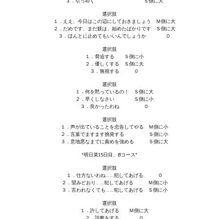
３．引っ叩く Ｓ側に大
Nekopara Vol2 (Rus Version)
選択肢
１．ええ、今日はこの辺にしておきましょう Ｍ側に大
Nekopara Vol3 (Rus Version)
２．だめです、まだ躾は、始めたばかりです Ｓ側に大
３．ほんとに止めてもいいんでしょうか ０
選択肢
１．脅迫する Ｓ側に小
２．優しくする Ｓ側に大
３．無視する ０
選択肢
１．何を黙っているの！ Ｓ側に大
２．早くしなさい Ｓ側に小
３．良かったわね ０
選択肢
１．声が出ていることを忠告してやる Ｍ側に小
２．言葉でますます挑発する Ｓ側に小
３．意地悪なまでに責めを強める Ｓ側に大
*明日菜15日目、Bコース*
選択肢
１．仕方ないわね……犯してあげる ０
２．望みどおり……犯してあげる Ｍ側に小
３．言われなくても……犯してあげる Ｓ側に小
選択肢
１．許してあげる Ｍ側に大
２．説教をする ０