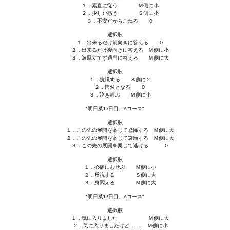
Ведьмак 1
１．素直に従う Ｍ側に小
２．少し戸惑う Ｓ側に小
Ведьмак 2
３．不安だからごねる ０
選択肢
Ведьмак 3
１．出来るだけ前向きに答える ０
２．出来るだけ後向きに答える Ｍ側に小
３．波風立てず適当に答える Ｍ側に大
ЦИФРОВЫЕ КОМИКСЫ
選択肢
１．抗議する Ｓ側に２
２．愕然となる ０
EURO comics
３．泣き叫ぶ Ｍ側に小
*明日菜12日目、Aコース*
Manga List
選択肢
１．この先の展開を案じて恐怖する Ｍ側に大
USA comics
２．この先の展開を案じて哀願する Ｍ側に大
３．この先の展開を案じて逃げる ０
ЧС
選択肢
１．心痛にむせぶ Ｍ側に小
２．反抗する Ｓ側に大
WALKTHROUGH VN
３．身悶える Ｍ側に大
*明日菜13日目、Aコース*
PC 18+
選択肢
１．気に入りました Ｍ側に大
PC 12-17
２．気に入りましたけど……… Ｍ側に小