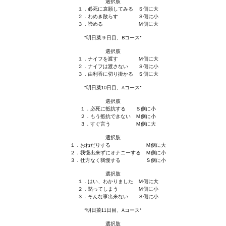
選択肢
１．必死に哀願してみる Ｓ側に大
２．わめき散らす Ｓ側に小
Kingdoms of Amalur: Reckoning
３．諦める Ｍ側に大
*明日菜９日目、Bコース*
Mass Effect Andromeda
選択肢
１．ナイフを渡す Ｍ側に大
Neverwinter Nights 1
２．ナイフは渡さない Ｓ側に小
３．由利香に切り掛かる Ｓ側に大
Sacred Ice & Blood
*明日菜10日目、Aコース*
選択肢
Sims 3
１．必死に抵抗する Ｓ側に小
２．もう抵抗できない Ｍ側に小
Sims 4
３．すぐ言う Ｍ側に大
選択肢
Star Wars Jedi Knight: Dark Force II
１．おねだりする Ｍ側に大
２．我慢出来ずにオナニーする Ｍ側に小
３．仕方なく我慢する Ｓ側に小
Star Wars Knights of the Old Republic 1
選択肢
１．はい、わかりました Ｍ側に大
Star Wars Knights of the Old Republic 2
２．黙ってしまう Ｍ側に小
３．そんな事出来ない Ｓ側に小
Titan Quest Immortal Throne
*明日菜11日目、Aコース*
選択肢