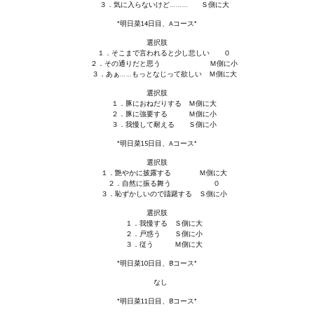
３．気に入らないけど……… Ｓ側に大
PC Otome VN
*明日菜14日目、Aコース*
選択肢
Vita VN
１．そこまで言われると少し悲しい ０
２．その通りだと思う Ｍ側に小
３．あぁ……もっとなじって欲しい Ｍ側に大
PSP VN
選択肢
１．豚におねだりする Ｍ側に大
PS3 VN
２．豚に強要する Ｍ側に小
３．我慢して耐える Ｓ側に小
PS2 VN
*明日菜15日目、Aコース*
選択肢
PS1 VN
１．艶やかに披露する Ｍ側に大
２．自然に振る舞う ０
３．恥ずかしいので躊躇する Ｓ側に小
PC FX VN
選択肢
Saturn VN
１．我慢する Ｓ側に大
２．戸惑う Ｓ側に小
３．従う Ｍ側に大
ストラテジーが必要なVN一覧 (List of VNs for which walkthrough ar
*明日菜10日目、Bコース*
なし
HD REMASTERS (FAN EDITION) (HDリマスター（ファン・エディション）)
*明日菜11日目、Bコース*