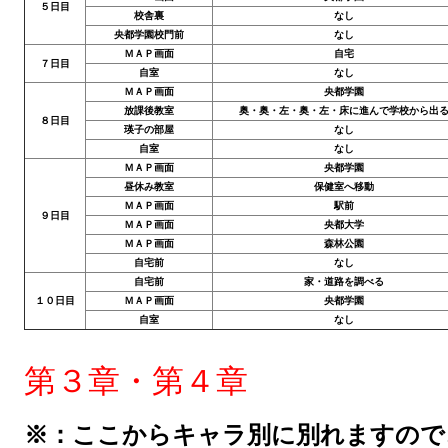
５日目
校舎裏
なし
МОДЫ ДЛЯ ИГР
央都学園校門前
なし
ＭＡＰ画面
自宅
７日目
自室
なし
Патчи
ＭＡＰ画面
央都学園
放課後教室
奥・奥・左・奥・左・床に進んで学校から出
Mass Effect 2
８日目
瑛子の部屋
なし
自室
なし
Mass Effect 3
ＭＡＰ画面
央都学園
昼休み教室
保健室へ移動
Моды
ＭＡＰ画面
駅前
９日目
ＭＡＰ画面
央都大学
Divinity Original Sin Enhanced Edition
ＭＡＰ画面
森林公園
自宅前
なし
Dragon Age: Origins
自宅前
家・道路を調べる
１０日目
ＭＡＰ画面
央都学園
自室
なし
Dragon Age 2
Dragon Age: Inquisition
第３章・第４章
Fallout 3
※：ここからキャラ別に別れますので
GTA 5