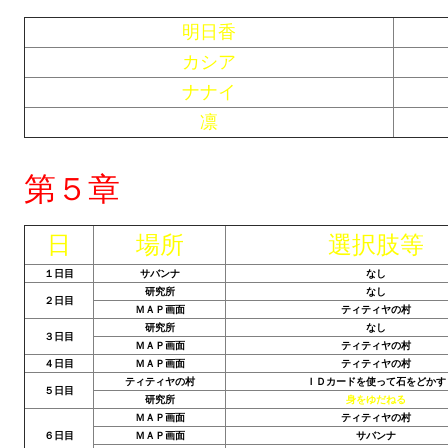
明日香
Kingdoms of Amalur: Reckoning
カシア
Mass Effect Andromeda
ナナイ
凛
Neverwinter Nights 1
Sacred Ice & Blood
第５章
Sims 3
日
場所
選択肢等
Sims 4
１日目
サバンナ
なし
Star Wars Jedi Knight: Dark Force II
研究所
なし
２日目
ＭＡＰ画面
ティティヤの村
Star Wars Knights of the Old Republic 1
研究所
なし
３日目
ＭＡＰ画面
ティティヤの村
４日目
ＭＡＰ画面
ティティヤの村
Star Wars Knights of the Old Republic 2
ティティヤの村
ＩＤカードを使って石をどかす
５日目
研究所
身をゆだねる
Titan Quest Immortal Throne
ＭＡＰ画面
ティティヤの村
６日目
ＭＡＰ画面
サバンナ