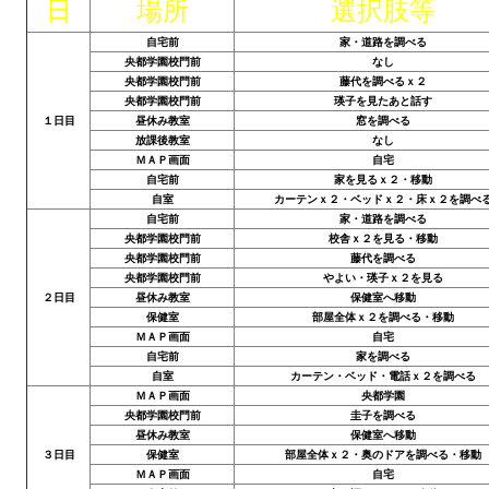
日
場所
選択肢等
Новый ГГ
自宅前
家・道路を調べる
Моды группы
央都学園校門前
なし
央都学園校門前
藤代を調べるｘ２
央都学園校門前
瑛子を見たあと話す
Теневой кардинал для Скайрима
１日目
昼休み教室
窓を調べる
放課後教室
なし
Работы Alexandra10
ＭＡＰ画面
自宅
自宅前
家を見るｘ２・移動
Kitana HGEC
自室
カーテンｘ２・ベッドｘ２・床ｘ２を調べ
自宅前
家・道路を調べる
Apella CBBE SSE BodySlide (with Physics)
央都学園校門前
校舎ｘ２を見る・移動
央都学園校門前
藤代を調べる
央都学園校門前
やよい・瑛子ｘ２を見る
Apella 2.0 CBBE SSE BodySlide (with Physics)
２日目
昼休み教室
保健室へ移動
保健室
部屋全体ｘ２を調べる・移動
Kitana CBBE SSE BodySlide (with Physics)
ＭＡＰ画面
自宅
自宅前
家を調べる
Nekomimi
自室
カーテン・ベッド・電話ｘ２を調べる
ＭＡＰ画面
央都学園
央都学園校門前
圭子を調べる
New Light Skyrim SE
昼休み教室
保健室へ移動
３日目
保健室
部屋全体ｘ２・奥のドアを調べる・移動
SB Corset Armor CBBE SSE BodySlide (with Physics)
ＭＡＰ画面
自宅