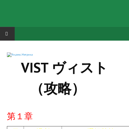
HOME
VIST ヴィスト
ГРУППА "КАРЛ ВЕЛИКИЙ"
Завершённые проекты
（攻略）
Русская биржа
Теневой кардинал для Обливиона
Aliens vs Predator 2 (Русские субтитры)
第１章
Dungeon Siege 2 Legendary Mod (Русские субтитры)