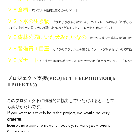
ＶＳ倉橋
PC Otome VN
：アンプルを最初に使うのがポイント
ＶＳ下水の生き物
Vita VN
：「水面がざざぁと波立った」のメッセージの時は「相手から
しょう。何ターン目にその攻撃があったかを覚えておいてロードするのがベスト
PSP VN
ＶＳ森林公園にいた犬みたいなの
：玲子から貰った香水を最初に使
PS3 VN
ＶＳ警備員＋目玉
：カメラのフラッシュを使うと３ターン反撃されないので有効
PS2 VN
ＶＳダナート
：「生命の危険を感じた」のメッセージ後「オカリナ」さらに「もう
PS1 VN
プロジェクト支援(PROJECT HELP(ПОМОЩЬ
PC FX VN
ПРОЕКТУ))
Saturn VN
このプロジェクトに積極的に協力していただけると、とて
ストラテジーが必要なVN一覧 (List of VNs for which walkthrough ar
もありがたいです。
If you want to actively help the project, we would be very
grateful.
HD REMASTERS (FAN EDITION) (HDリマスター（ファン・エディション）)
Если хотите активно помочь проекту, то мы будем очень
благодарны.