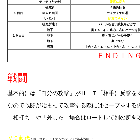
Ведьмак 1
ティティヤの村
素直に従う
研究所
４箇所回る
Ведьмак 2
９日目
ＭＡＰ画面
ティティヤの村
サバンナ
約束できない
研究所地下
バールを使い鉄板をどかす
Ведьмак 3
地下
奥ｘ４・右に進み、右にバールを
１０日目
地下
奥・右にバールを使う
ЦИФРОВЫЕ КОМИКСЫ
地下
奥に進む
洞窟
中央・左・右・左・中央・左・中央ｘ
ＥＮＤＩＮ
EURO comics
Manga List
戦闘
USA comics
基本的には「自分の攻撃」がＨＩＴ「相手に反撃を
ЧС
なので戦闘が始まって攻撃する際にはセーブをする
WALKTHROUGH VN
「相打ち」や「外した」場合はロードして別の所を
PC 18+
PC 12-17
ＶＳ藤代
：特に使えるアイテムがないので基本戦闘で