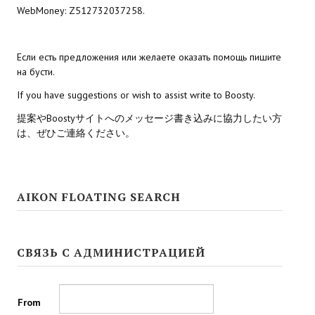
WebMoney: Z512732037258.
Nekopara Vol2 (Rus Version)
Nekopara Vol3 (Rus Version)
Если есть предложения или желаете оказать помощь пишите
на бусти.
If you have suggestions or wish to assist write to Boosty.
提案やBoostyサイトへのメッセージ書き込みに協力したい方
は、ぜひご連絡ください。
AIKON FLOATING SEARCH
СВЯЗЬ С АДМИНИСТРАЦИЕЙ
From