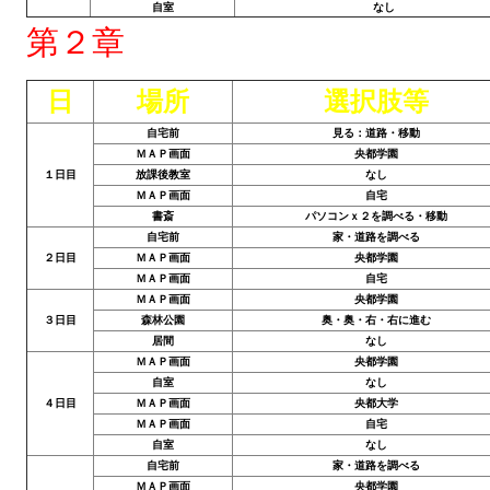
自室
なし
Star Trek Voyager Elite Force Remaster Fan Edition
第２章
Sacred Gold Remaster Fan Edition
日
場所
選択肢等
Red Faction remaster Fan Edition
自宅前
見る：道路・移動
Aliens versus Predator 1 Remaster Fan Edition
ＭＡＰ画面
央都学園
１日目
放課後教室
なし
Age of Pirates: Caribbean Tales Remaster Fan Edition
ＭＡＰ画面
自宅
書斎
パソコンｘ２を調べる・移動
自宅前
家・道路を調べる
Корсары 3 Сундук мертвеца Remaster Fan Edition
２日目
ＭＡＰ画面
央都学園
ＭＡＰ画面
自宅
Sea Dogs - City of Abandoned Ships Remaster Fan Edition
ＭＡＰ画面
央都学園
３日目
森林公園
奥・奥・右・右に進む
Sea Dogs Remaster Fan Edition
居間
なし
ＭＡＰ画面
央都学園
НОВОСТИ ПОРТАЛА
自室
なし
４日目
ＭＡＰ画面
央都大学
ＭＡＰ画面
自宅
Новости
自室
なし
自宅前
家・道路を調べる
Новости Архив
ＭＡＰ画面
央都学園