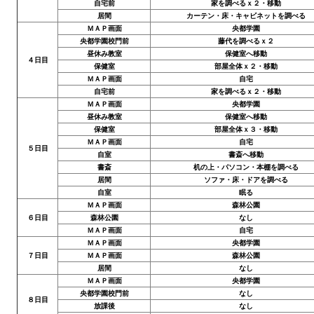
自宅前
家を調べるｘ２・移動
Wedding Wear CBBE SSE BodySlide (with Physics)
居間
カーテン・床・キャビネットを調べる
ＭＡＰ画面
央都学園
Работы Тестера 55
央都学園校門前
藤代を調べるｘ２
昼休み教室
保健室へ移動
４日目
保健室
部屋全体ｘ２・移動
Наёмный оборотень
ＭＡＰ画面
自宅
自宅前
家を調べるｘ２・移動
Небесный воин
ＭＡＰ画面
央都学園
昼休み教室
保健室へ移動
Немного героев меча и магии
保健室
部屋全体ｘ３・移動
ＭＡＰ画面
自宅
５日目
Расширенная версия Х3
自室
書斎へ移動
書斎
机の上・パソコン・本棚を調べる
居間
ソファ・床・ドアを調べる
REBalance
自室
眠る
ＭＡＰ画面
森林公園
Работы Kuroneko
６日目
森林公園
なし
ＭＡＰ画面
自宅
Doom 3 Remaster Fan Edition
ＭＡＰ画面
央都学園
７日目
ＭＡＰ画面
森林公園
X2 - The Threat Remaster Fan Edition
居間
なし
ＭＡＰ画面
央都学園
央都学園校門前
なし
Quake III Arena Remaster Fan Edition
８日目
放課後
なし