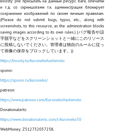
Boosty: (Не присылать на данный ресурс баги, опечатки
и т.д. со скриншотами т.к. администрация блокирует
сохранение изображений по своим личным правилам.
(Please do not submit bugs, typos, etc., along with
screenshots, to this resource, as the administration blocks
saving images according to its own rules.) (バグ報告や誤
字脱字などをスクリーンショットと一緒にこのリソース
に投稿しないでください。管理者は独自のルールに従っ
て画像の保存をブロックしています。))
https://boosty.to/kuronekohashimoto
sponsr:
https://sponsr.ru/kuroneko/
patreon:
https://www.patreon.com/KuronekoHashimoto
Donationalerts:
https://www.donationalerts.com/r/kuroneko30
WebMoney: Z512732037258.