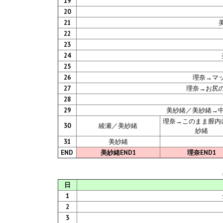
19
20
21
22
23
24
25
26
理奈→マ
27
理奈→お尻
28
29
美紗緒／美紗緒→
理奈→このまま膣内
30
綾瀬／美紗緒
紗緒
31
美紗緒
END
美紗緒END1
理奈END1
日
1
2
3