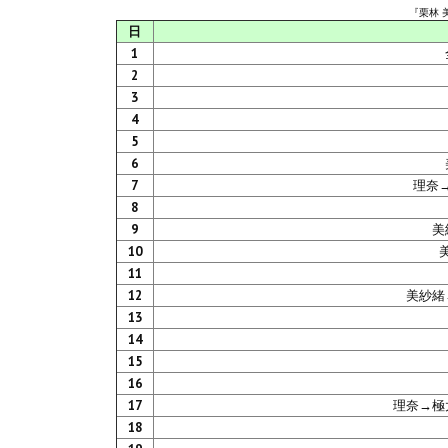
『栗林 
日
1
2
3
4
5
6
7
理奈
8
9
美
10
11
12
美紗緒
13
14
15
16
17
理奈→極
18