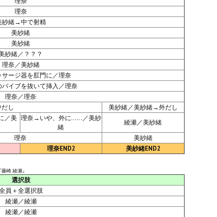
理奈
理奈
美紗緒→中で射精
美紗緒
美紗緒
美紗緒／？？？
理奈／美紗緒
ッサージ器を肛門に／理奈
のバイブを抜いて挿入／理奈
理奈／理奈
中だし
美紗緒／美紗緒→外だし
に／美
理奈→いや、外に……／美紗
綾瀬／美紗緒
緒
理奈
美紗緒
理奈END2
美紗緒END2
『藤崎 綾瀬』
選択肢
全員＋全選択肢
綾瀬／綾瀬
綾瀬／綾瀬