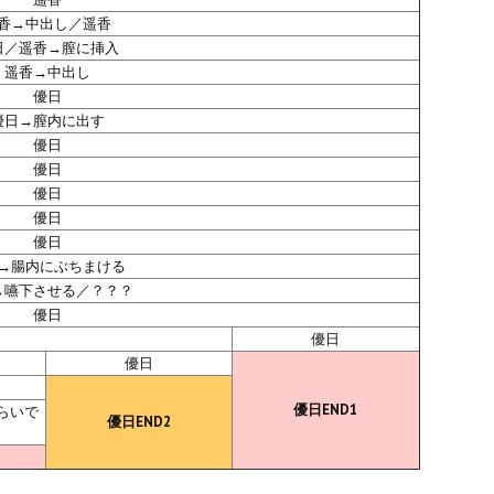
香→中出し／遥香
日／遥香→膣に挿入
遥香→中出し
優日
優日→膣内に出す
優日
優日
優日
優日
優日
→腸内にぶちまける
→嚥下させる／？？？
優日
優日
優日
優日END1
らいで
優日END2