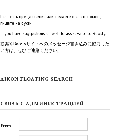
Если есть предложения или желаете оказать помощь
пишите на бусти.
If you have suggestions or wish to assist write to Boosty.
提案やBoostyサイトへのメッセージ書き込みに協力した
い方は、ぜひご連絡ください。
AIKON FLOATING SEARCH
СВЯЗЬ С АДМИНИСТРАЦИЕЙ
From