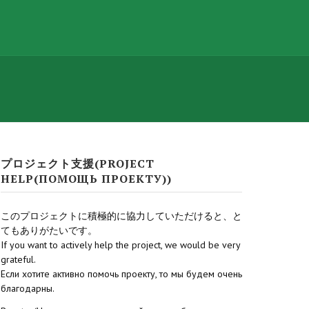
プロジェクト支援(PROJECT
HELP(ПОМОЩЬ ПРОЕКТУ))
このプロジェクトに積極的に協力していただけると、と
てもありがたいです。
If you want to actively help the project, we would be very
grateful.
Если хотите активно помочь проекту, то мы будем очень
благодарны.