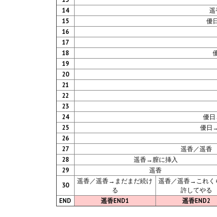
14
遥
15
優
16
17
18
19
20
21
22
23
24
優日
25
優日
26
27
遥香／遥香
28
遥香→膣に挿入
29
遥香
遥香／遥香→まだまだ続け
遥香／遥香→これく
30
る
許してやる
END
遥香END1
遥香END2