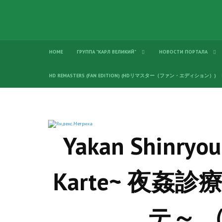
HOME
ГРУППА "КАРЛ ВЕЛИКИЙ"
НОВОСТИ ПОРТАЛА
HD REMASTERS (FAN EDITION) (HDリマスター（ファン・エディション）)
Yakan Shinryo
Karte~ 夜
テ～ 