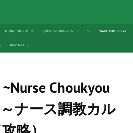
МОДЫ ДЛЯ ИГР
ЦИФРОВЫЕ КОМИКСЫ
ЧС
WALKTHROUGH VN
NEKOPARA
u ~Nurse Choukyou
姦診療～ナース調教カル
（攻略）