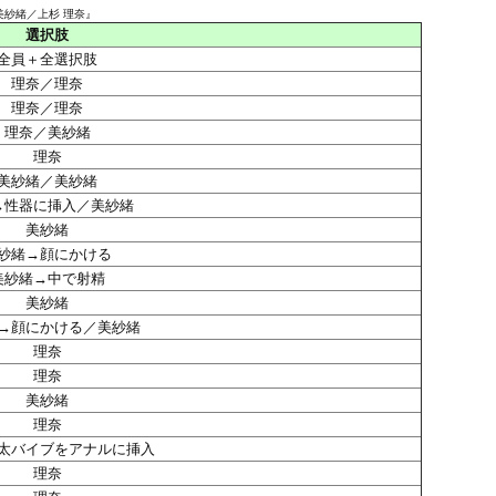
美紗緒／上杉 理奈』
選択肢
全員＋全選択肢
理奈／理奈
理奈／理奈
理奈／美紗緒
理奈
美紗緒／美紗緒
→性器に挿入／美紗緒
美紗緒
紗緒→顔にかける
美紗緒→中で射精
美紗緒
→顔にかける／美紗緒
理奈
理奈
美紗緒
理奈
太バイブをアナルに挿入
理奈