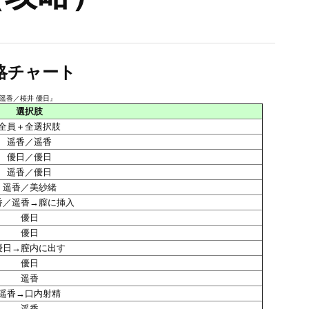
略チャート
 遥香／桜井 優日』
選択肢
全員＋全選択肢
遥香／遥香
優日／優日
遥香／優日
遥香／美紗緒
香／遥香→膣に挿入
優日
優日
優日→膣内に出す
優日
遥香
遥香→口内射精
遥香