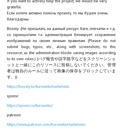
If you want to actively help the project, we would be very
grateful.
Kingdoms of Amalur: Reckoning
Если хотите активно помочь проекту, то мы будем очень
благодарны.
Mass Effect Andromeda
Boosty: (Не присылать на данный ресурс баги, опечатки и т.д.
со скриншотами т.к. администрация блокирует сохранение
Neverwinter Nights 1
изображений по своим личным правилам. (Please do not
submit bugs, typos, etc., along with screenshots, to this
Sacred Ice & Blood
resource, as the administration blocks saving images according
Sims 3
to its own rules.) (バグ報告や誤字脱字などをスクリーンショ
ットと一緒にこのリソースに投稿しないでください。管理
Sims 4
者は独自のルールに従って画像の保存をブロックしていま
す。))
Star Wars Jedi Knight: Dark Force II
https://boosty.to/kuronekohashimoto
Star Wars Knights of the Old Republic 1
sponsr:
https://sponsr.ru/kuroneko/
Star Wars Knights of the Old Republic 2
patreon:
Titan Quest Immortal Throne
https://www.patreon.com/KuronekoHashimoto