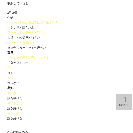
収斂していたよ
Star Trek Voyager Elite Force Remaster Fan Edition
2月19日
Sacred Gold Remaster Fan Edition
今子
「タコ焼きと明石焼きはどう違うの？」
「シナリオ読んだよ」
Red Faction remaster Fan Edition
ファースト・フードと答えた
森溝さんの部屋と答えた
Aliens versus Predator 1 Remaster Fan Edition
スツールへ腰掛けた
無造作にカーペットへ座った
菜乃
Age of Pirates: Caribbean Tales Remaster Fan Edition
「うるせえ馬鹿、死んじまえ！」
「分かりました」
Корсары 3 Сундук мертвеца Remaster Fan Edition
帰る
行く
Sea Dogs - City of Abandoned Ships Remaster Fan Edition
寄る
寄らない
菱妃
Sea Dogs Remaster Fan Edition
キスをした
話を続けた
キスをした
НОВОСТИ ПОРТАЛА
ПОИСК
話を続けた
キスする
Новости
話を続ける
Новости Архив
さらに確かめる