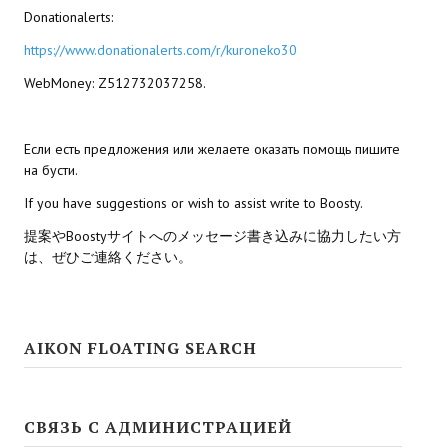
Ведьмак 1
Donationalerts:
Ведьмак 2
https://www.donationalerts.com/r/kuroneko30
WebMoney: Z512732037258.
Ведьмак 3
ЦИФРОВЫЕ КОМИКСЫ
Если есть предложения или желаете оказать помощь пишите
на бусти.
EURO comics
If you have suggestions or wish to assist write to Boosty.
Manga List
提案やBoostyサイトへのメッセージ書き込みに協力したい方
は、ぜひご連絡ください。
USA comics
ЧС
AIKON FLOATING SEARCH
WALKTHROUGH VN
PC 18+
СВЯЗЬ С АДМИНИСТРАЦИЕЙ
PC 12-17