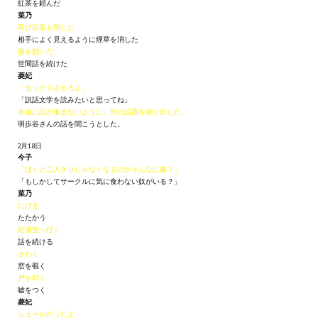
紅茶を頼んだ
Wedding Wear CBBE SSE BodySlide (with Physics)
菜乃
再び目蓋を閉じた
Работы Тестера 55
相手によく見えるように煙草を消した
服を脱いだ
世間話を続けた
Наёмный оборотень
菱妃
「セックスさせろよ」
Небесный воин
「説話文学を読みたいと思ってね」
永遠に話が進まないように、別の話題を繰り出した。
明歩谷さんの話を聞こうとした。
Немного героев меча и магии
2月18日
Расширенная версия Х3
今子
「ぼくと二人きりじゃなくなるのがそんなに嫌？」
「もしかしてサークルに気に食わない奴がいる？」
REBalance
菜乃
にげる
Работы Kuroneko
たたかう
給湯室へ行く
Doom 3 Remaster Fan Edition
話を続ける
さわぐ
窓を覗く
X2 - The Threat Remaster Fan Edition
戸を叩く
嘘をつく
Quake III Arena Remaster Fan Edition
菱妃
シュールだったよ