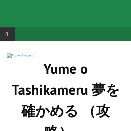
HOME
Yume o
ГРУППА "КАРЛ ВЕЛИКИЙ"
Завершённые проекты
Tashikameru 夢を
Русская биржа
Теневой кардинал для Обливиона
確かめる （攻
Aliens vs Predator 2 (Русские субтитры)
Dungeon Siege 2 Legendary Mod (Русские субтитры)