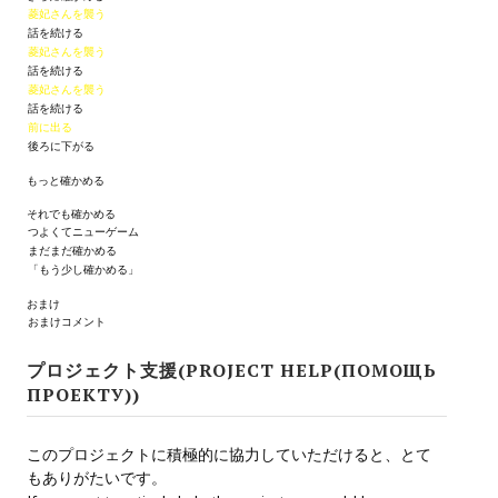
菱妃さんを襲う
話を続ける
МОДЫ ДЛЯ ИГР
菱妃さんを襲う
話を続ける
Патчи
菱妃さんを襲う
話を続ける
前に出る
Mass Effect 2
後ろに下がる
Mass Effect 3
もっと確かめる
それでも確かめる
Моды
つよくてニューゲーム
まだまだ確かめる
Divinity Original Sin Enhanced Edition
「もう少し確かめる」
おまけ
Dragon Age: Origins
おまけコメント
Dragon Age 2
プロジェクト支援(PROJECT HELP(ПОМОЩЬ
ПРОЕКТУ))
Dragon Age: Inquisition
Fallout 3
このプロジェクトに積極的に協力していただけると、とて
もありがたいです。
GTA 5