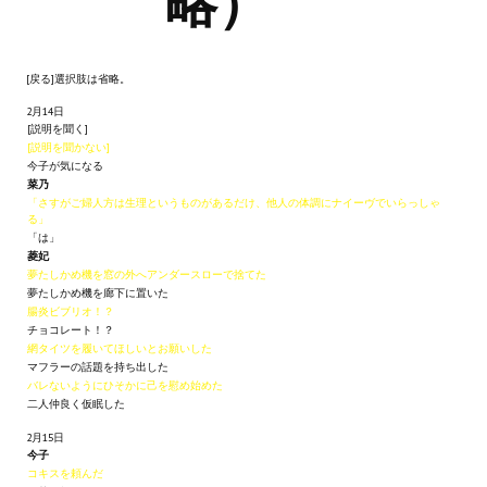
略）
Новый ГГ
Моды группы
[戻る]選択肢は省略。
Теневой кардинал для Скайрима
2月14日
[説明を聞く]
[説明を聞かない]
Работы Alexandra10
今子が気になる
菜乃
Kitana HGEC
「さすがご婦人方は生理というものがあるだけ、他人の体調にナイーヴでいらっしゃ
る」
Apella CBBE SSE BodySlide (with Physics)
「は」
菱妃
夢たしかめ機を窓の外へアンダースローで捨てた
Apella 2.0 CBBE SSE BodySlide (with Physics)
夢たしかめ機を廊下に置いた
腸炎ビブリオ！？
Kitana CBBE SSE BodySlide (with Physics)
チョコレート！？
網タイツを履いてほしいとお願いした
マフラーの話題を持ち出した
Nekomimi
バレないようにひそかに己を慰め始めた
二人仲良く仮眠した
New Light Skyrim SE
2月15日
今子
SB Corset Armor CBBE SSE BodySlide (with Physics)
コキスを頼んだ