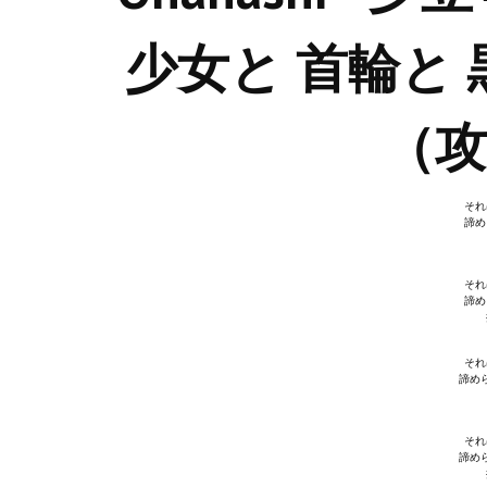
少女と 首輪と
（
それ
諦め
それ
諦め
それ
諦め
それ
諦め