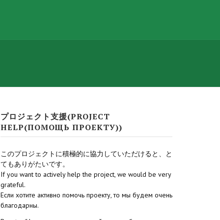
プロジェクト支援(PROJECT
HELP(ПОМОЩЬ ПРОЕКТУ))
このプロジェクトに積極的に協力していただけると、と
てもありがたいです。
If you want to actively help the project, we would be very
grateful.
Если хотите активно помочь проекту, то мы будем очень
благодарны.