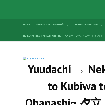
HOME
ГРУППА "КАРЛ ВЕЛИКИЙ"
НОВОСТИ ПОРТАЛА
HD REMASTERS (FAN EDITION) (HDリマスター（ファン・エディション）)
Yuudachi → Nek
to Kubiwa 
Ohanashi~