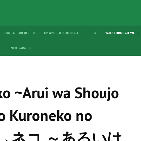
МОДЫ ДЛЯ ИГР
ЦИФРОВЫЕ КОМИКСЫ
ЧС
WALKTHROUGH VN
NEKOPARA
o ~Arui wa Shoujo
to Kuroneko no
 夕立→ネコ ～あるいは