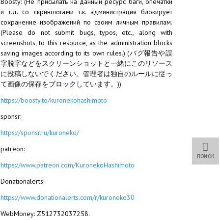
Boosty: (Не присылать на данный ресурс баги, опечатки
и т.д. со скриншотами т.к. администрация блокирует
сохранение изображений по своим личным правилам.
(Please do not submit bugs, typos, etc., along with
screenshots, to this resource, as the administration blocks
saving images according to its own rules.) (バグ報告や誤
字脱字などをスクリーンショットと一緒にこのリソース
に投稿しないでください。管理者は独自のルールに従っ
て画像の保存をブロックしています。))
https://boosty.to/kuronekohashimoto
sponsr:
https://sponsr.ru/kuroneko/
patreon:
ПОИСК
https://www.patreon.com/KuronekoHashimoto
Donationalerts:
https://www.donationalerts.com/r/kuroneko30
WebMoney: Z512732037258.