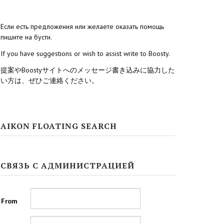
Если есть предложения или желаете оказать помощь
пишите на бусти.
If you have suggestions or wish to assist write to Boosty.
提案やBoostyサイトへのメッセージ書き込みに協力した
い方は、ぜひご連絡ください。
AIKON FLOATING SEARCH
СВЯЗЬ С АДМИНИСТРАЦИЕЙ
From