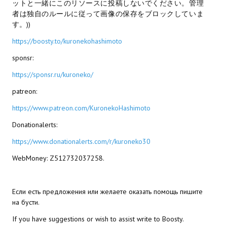
ットと一緒にこのリソースに投稿しないでください。管理
Star Trek Voyager Elite Force Remaster Fan Edition
者は独自のルールに従って画像の保存をブロックしていま
す。))
Sacred Gold Remaster Fan Edition
https://boosty.to/kuronekohashimoto
Red Faction remaster Fan Edition
sponsr:
Aliens versus Predator 1 Remaster Fan Edition
https://sponsr.ru/kuroneko/
patreon:
Age of Pirates: Caribbean Tales Remaster Fan Edition
https://www.patreon.com/KuronekoHashimoto
Корсары 3 Сундук мертвеца Remaster Fan Edition
Donationalerts:
Sea Dogs - City of Abandoned Ships Remaster Fan Edition
https://www.donationalerts.com/r/kuroneko30
Sea Dogs Remaster Fan Edition
WebMoney: Z512732037258.
НОВОСТИ ПОРТАЛА
Если есть предложения или желаете оказать помощь пишите
Новости
на бусти.
If you have suggestions or wish to assist write to Boosty.
Новости Архив