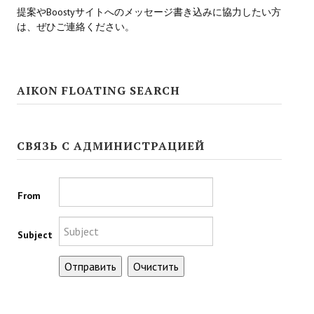
提案やBoostyサイトへのメッセージ書き込みに協力したい方
МОДЫ ДЛЯ ИГР
は、ぜひご連絡ください。
Патчи
Mass Effect 2
AIKON FLOATING SEARCH
Mass Effect 3
Моды
СВЯЗЬ С АДМИНИСТРАЦИЕЙ
Divinity Original Sin Enhanced Edition
From
Dragon Age: Origins
Dragon Age 2
Subject
Dragon Age: Inquisition
Fallout 3
GTA 5