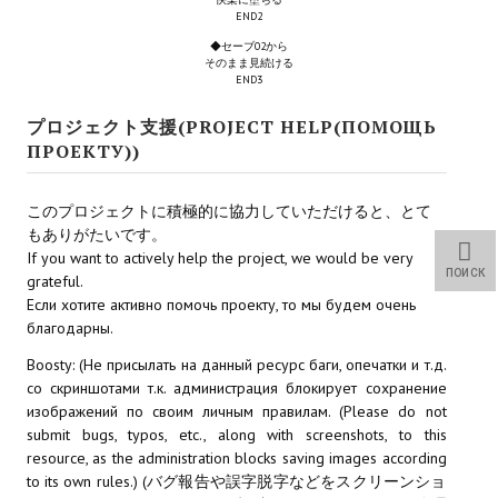
END2
Wedding Wear CBBE SSE BodySlide (with Physics)
◆セーブ02から
Работы Тестера 55
そのまま見続ける
END3
Наёмный оборотень
プロジェクト支援(PROJECT HELP(ПОМОЩЬ
ПРОЕКТУ))
Небесный воин
Немного героев меча и магии
このプロジェクトに積極的に協力していただけると、とて
もありがたいです。
Расширенная версия Х3
If you want to actively help the project, we would be very
ПОИСК
grateful.
REBalance
Если хотите активно помочь проекту, то мы будем очень
благодарны.
Работы Kuroneko
Boosty: (Не присылать на данный ресурс баги, опечатки и т.д.
Doom 3 Remaster Fan Edition
со скриншотами т.к. администрация блокирует сохранение
изображений по своим личным правилам. (Please do not
X2 - The Threat Remaster Fan Edition
submit bugs, typos, etc., along with screenshots, to this
resource, as the administration blocks saving images according
Quake III Arena Remaster Fan Edition
to its own rules.) (バグ報告や誤字脱字などをスクリーンショ