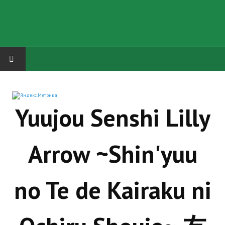
HOME
Yuujou Senshi Lilly
ГРУППА "КАРЛ ВЕЛИКИЙ"
Завершённые проекты
Arrow ~Shin'yuu
Русская биржа
Теневой кардинал для Обливиона
no Te de Kairaku ni
Aliens vs Predator 2 (Русские субтитры)
Dungeon Siege 2 Legendary Mod (Русские субтитры)