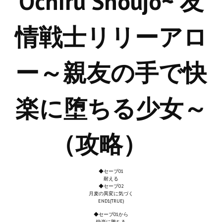
Ochiru Shoujo~ 友
Новый ГГ
情戦士リリーアロ
Моды группы
Теневой кардинал для Скайрима
ー～親友の手で快
Работы Alexandra10
Kitana HGEC
楽に堕ちる少女～
Apella CBBE SSE BodySlide (with Physics)
Apella 2.0 CBBE SSE BodySlide (with Physics)
（攻略）
Kitana CBBE SSE BodySlide (with Physics)
Nekomimi
◆セーブ01
耐える
◆セーブ02
New Light Skyrim SE
月麦の異変に気づく
END1(TRUE)
SB Corset Armor CBBE SSE BodySlide (with Physics)
◆セーブ01から
快楽に堕ちる