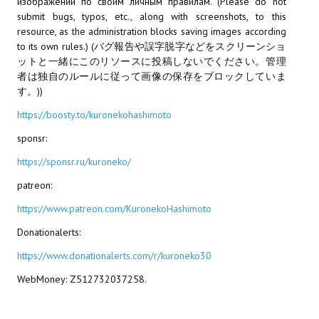
изображений по своим личным правилам. (Please do not
submit bugs, typos, etc., along with screenshots, to this
PC Otome VN
resource, as the administration blocks saving images according
to its own rules.) (バグ報告や誤字脱字などをスクリーンショ
Vita VN
ットと一緒にこのリソースに投稿しないでください。管理
者は独自のルールに従って画像の保存をブロックしていま
PSP VN
す。))
PS3 VN
https://boosty.to/kuronekohashimoto
sponsr:
PS2 VN
https://sponsr.ru/kuroneko/
PS1 VN
patreon:
PC FX VN
https://www.patreon.com/KuronekoHashimoto
Saturn VN
Donationalerts:
https://www.donationalerts.com/r/kuroneko30
ストラテジーが必要なVN一覧 (List of VNs for which walkthrough ar
WebMoney: Z512732037258.
HD REMASTERS (FAN EDITION) (HDリマスター（ファン・エディション）)