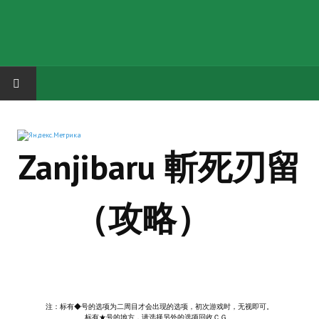
HOME
Zanjibaru 斬死刃留
ГРУППА "КАРЛ ВЕЛИКИЙ"
Завершённые проекты
（攻略）
Русская биржа
Теневой кардинал для Обливиона
Aliens vs Predator 2 (Русские субтитры)
Dungeon Siege 2 Legendary Mod (Русские субтитры)
注：标有◆号的选项为二周目才会出现的选项，初次游戏时，无视即可。
标有★号的地方，请选择另外的选项回收ＣＧ。