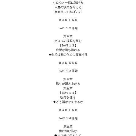
クロウと一緒に逃げる
★魔の快楽を与える
Kingdoms of Amalur: Reckoning
★好きにすればいい
ＢＡＤ ＥＮＤ
Mass Effect Andromeda
SAVE１２开始
Neverwinter Nights 1
第四章
クロウの提案を飲む
【SAVE１３】
Sacred Ice & Blood
絶望が満ち溢れる
★全ては私のために存在する
Sims 3
ＢＡＤ ＥＮＤ
SAVE１３开始
Sims 4
第四章
怒りが湧き上がる
Star Wars Jedi Knight: Dark Force II
第五章
【SAVE１４】
呪符を使う
Star Wars Knights of the Old Republic 1
★どう喘がせてやるか
ＢＡＤ ＥＮＤ
Star Wars Knights of the Old Republic 2
SAVE１４开始
Titan Quest Immortal Throne
第五章
懐に飛び込む
◆オロチの気を引く