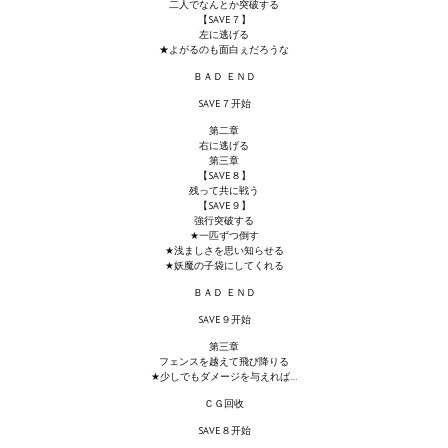
二人でなんとか突破する
Star Trek Voyager Elite Force Remaster Fan Edition
【SAVE７】
左に逃げる
★よがるのも面白ぇだろうな
Sacred Gold Remaster Fan Edition
ＢＡＤ ＥＮＤ
Red Faction remaster Fan Edition
SAVE７开始
第二章
Aliens versus Predator 1 Remaster Fan Edition
右に逃げる
第三章
【SAVE８】
Age of Pirates: Caribbean Tales Remaster Fan Edition
残って共に戦う
【SAVE９】
Корсары 3 Сундук мертвеца Remaster Fan Edition
強行突破する
★一匹ずつ倒す
★浅ましさを思い知らせる
Sea Dogs - City of Abandoned Ships Remaster Fan Edition
★妖魔の子袋にしてくれる
ＢＡＤ ＥＮＤ
Sea Dogs Remaster Fan Edition
SAVE９开始
第三章
НОВОСТИ ПОРТАЛА
フェンスを越えて飛び降りる
★少しでもダメージを与えれば…
Новости
ＣＧ回收
SAVE８开始
Новости Архив