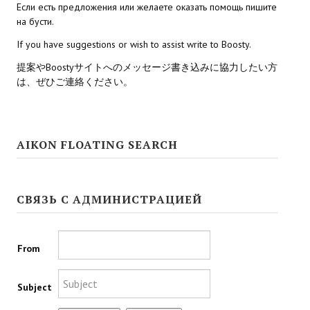
Doom 3 Remaster Fan Edition
Если есть предложения или желаете оказать помощь пишите
на бусти.
X2 - The Threat Remaster Fan Edition
If you have suggestions or wish to assist write to Boosty.
Quake III Arena Remaster Fan Edition
提案やBoostyサイトへのメッセージ書き込みに協力したい方
は、ぜひご連絡ください。
Star Trek Voyager Elite Force Remaster Fan Edition
Sacred Gold Remaster Fan Edition
AIKON FLOATING SEARCH
Aliens versus Predator 1 Remaster Fan Edition
Aliens versus Predator 2 Remaster Fan Edition
СВЯЗЬ С АДМИНИСТРАЦИЕЙ
Age of Pirates: Caribbean Tales Remaster Fan Edition
Sea Dogs - City of Abandoned Ships Remaster Fan Edition
From
Sea Dogs Remaster Fan Edition
Subject
NEKOPARA