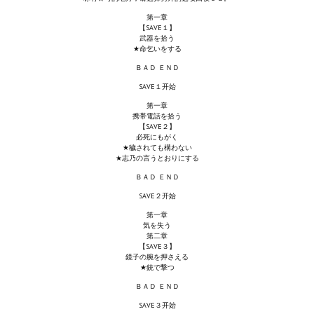
Новый ГГ
第一章
【SAVE１】
武器を拾う
Моды группы
★命乞いをする
Теневой кардинал для Скайрима
ＢＡＤ ＥＮＤ
SAVE１开始
Работы Alexandra10
第一章
携帯電話を拾う
Kitana HGEC
【SAVE２】
必死にもがく
★穢されても構わない
Apella CBBE SSE BodySlide (with Physics)
★志乃の言うとおりにする
ＢＡＤ ＥＮＤ
Apella 2.0 CBBE SSE BodySlide (with Physics)
SAVE２开始
Kitana CBBE SSE BodySlide (with Physics)
第一章
気を失う
第二章
Nekomimi
【SAVE３】
鏡子の腕を押さえる
New Light Skyrim SE
★銃で撃つ
ＢＡＤ ＥＮＤ
SB Corset Armor CBBE SSE BodySlide (with Physics)
SAVE３开始