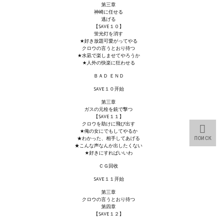
第三章
神崎に任せる
МОДЫ ДЛЯ ИГР
逃げる
【SAVE１０】
蛍光灯を消す
Патчи
★好き放題可愛がってやる
クロウの言うとおり待つ
★水凪で楽しませてやろうか
Mass Effect 2
★人外の快楽に狂わせる
ＢＡＤ ＥＮＤ
Mass Effect 3
SAVE１０开始
Моды
第三章
ガスの元栓を銃で撃つ
Divinity Original Sin Enhanced Edition
【SAVE１１】
クロウを助けに飛び出す
★俺の女にでもしてやるか
Dragon Age: Origins
★わかった、相手してあげる
ПОИСК
★こんな声なんか出したくない
★好きにすればいいわ
Dragon Age 2
ＣＧ回收
Dragon Age: Inquisition
SAVE１１开始
第三章
Fallout 3
クロウの言うとおり待つ
第四章
【SAVE１２】
GTA 5