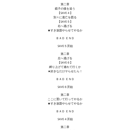
第二章
Wedding Wear CBBE SSE BodySlide (with Physics)
鏡子の後を追う
【SAVE４】
Работы Тестера 55
別々に逃亡を図る
【SAVE５】
右へ逃げる
Наёмный оборотень
★すき放題やらせてやるか
ＢＡＤ ＥＮＤ
Небесный воин
SAVE５开始
Немного героев меча и магии
第二章
左へ逃げる
【SAVE６】
Расширенная версия Х3
縛り上げて連れて行くか
★好きなだけヤらせたら！
REBalance
ＢＡＤ ＥＮＤ
Работы Kuroneko
SAVE６开始
第二章
Doom 3 Remaster Fan Edition
ここに置いて行ってやるか
★すき放題やらせてやるか
X2 - The Threat Remaster Fan Edition
ＢＡＤ ＥＮＤ
SAVE４开始
Quake III Arena Remaster Fan Edition
第二章