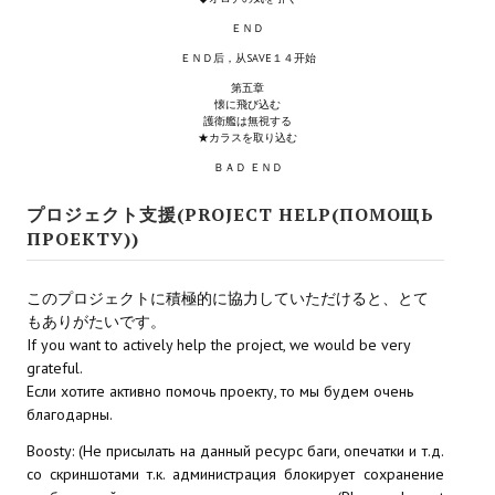
Ведьмак 1
ＥＮＤ
Ведьмак 2
ＥＮＤ后，从SAVE１４开始
第五章
Ведьмак 3
懐に飛び込む
護衛艦は無視する
★カラスを取り込む
ЦИФРОВЫЕ КОМИКСЫ
ＢＡＤ ＥＮＤ
EURO comics
プロジェクト支援(PROJECT HELP(ПОМОЩЬ
ПРОЕКТУ))
Manga List
USA comics
このプロジェクトに積極的に協力していただけると、とて
もありがたいです。
ЧС
If you want to actively help the project, we would be very
grateful.
Если хотите активно помочь проекту, то мы будем очень
WALKTHROUGH VN
благодарны.
PC 18+
Boosty: (Не присылать на данный ресурс баги, опечатки и т.д.
со скриншотами т.к. администрация блокирует сохранение
PC 12-17