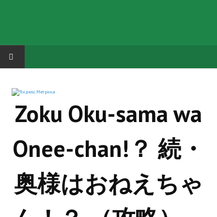
HOME
Zoku Oku-sama wa
ГРУППА "КАРЛ ВЕЛИКИЙ"
Завершённые проекты
Onee-chan!？ 続・
Русская биржа
Теневой кардинал для Обливиона
奥様はおねえちゃ
Aliens vs Predator 2 (Русские субтитры)
Dungeon Siege 2 Legendary Mod (Русские субтитры)