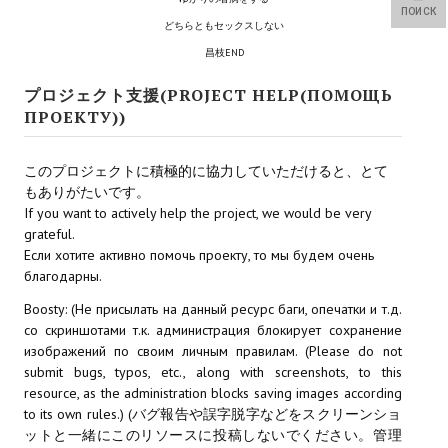
ПОИСК
Star Trek Voyager Elite Force Remaster Fan Edition
どちらともセックスしない
昌枝END
Sacred Gold Remaster Fan Edition
プロジェクト支援(PROJECT HELP(ПОМОЩЬ
Red Faction remaster Fan Edition
ПРОЕКТУ))
Aliens versus Predator 1 Remaster Fan Edition
このプロジェクトに積極的に協力していただけると、とて
Age of Pirates: Caribbean Tales Remaster Fan Edition
もありがたいです。
If you want to actively help the project, we would be very
Корсары 3 Сундук мертвеца Remaster Fan Edition
grateful.
Если хотите активно помочь проекту, то мы будем очень
Sea Dogs - City of Abandoned Ships Remaster Fan Edition
благодарны.
Sea Dogs Remaster Fan Edition
Boosty: (Не присылать на данный ресурс баги, опечатки и т.д.
со скриншотами т.к. администрация блокирует сохранение
НОВОСТИ ПОРТАЛА
изображений по своим личным правилам. (Please do not
submit bugs, typos, etc., along with screenshots, to this
resource, as the administration blocks saving images according
Новости
to its own rules.) (バグ報告や誤字脱字などをスクリーンショ
ットと一緒にこのリソースに投稿しないでください。管理
Новости Архив