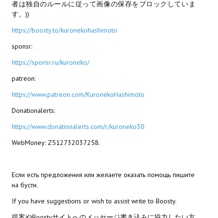
者は独自のルールに従って画像の保存をブロックしていま
す。))
МОДЫ ДЛЯ ИГР
https://boosty.to/kuronekohashimoto
Патчи
sponsr:
Mass Effect 2
https://sponsr.ru/kuroneko/
patreon:
Mass Effect 3
https://www.patreon.com/KuronekoHashimoto
Моды
Donationalerts:
Divinity Original Sin Enhanced Edition
https://www.donationalerts.com/r/kuroneko30
Dragon Age: Origins
WebMoney: Z512732037258.
Dragon Age 2
Если есть предложения или желаете оказать помощь пишите
Dragon Age: Inquisition
на бусти.
Fallout 3
If you have suggestions or wish to assist write to Boosty.
提案やBoostyサイトへのメッセージ書き込みに協力したい方
GTA 5