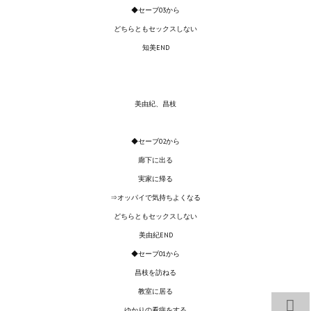
◆セーブ03から
Wedding Wear CBBE SSE BodySlide (with Physics)
どちらともセックスしない
Работы Тестера 55
知美END
Наёмный оборотень
Небесный воин
美由紀、昌枝
Немного героев меча и магии
◆セーブ02から
Расширенная версия Х3
廊下に出る
実家に帰る
REBalance
⇒オッパイで気持ちよくなる
Работы Kuroneko
どちらともセックスしない
美由紀END
Doom 3 Remaster Fan Edition
◆セーブ01から
X2 - The Threat Remaster Fan Edition
昌枝を訪ねる
教室に居る
Quake III Arena Remaster Fan Edition
ゆかりの看病をする