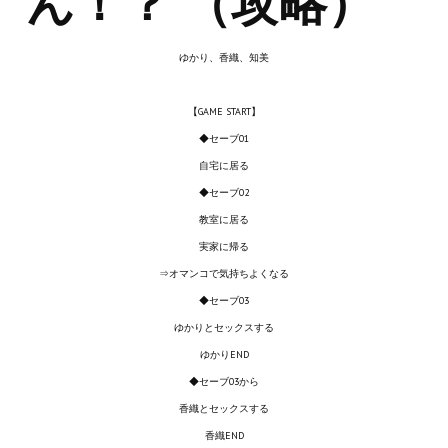
ん！？ （攻略）
Новый ГГ
Моды группы
ゆかり、香織、知美
Теневой кардинал для Скайрима
【GAME START】
Работы Alexandra10
◆セーブ01
自宅に居る
Kitana HGEC
◆セーブ02
Apella CBBE SSE BodySlide (with Physics)
教室に居る
実家に帰る
Apella 2.0 CBBE SSE BodySlide (with Physics)
⇒オマンコで気持ちよくなる
Kitana CBBE SSE BodySlide (with Physics)
◆セーブ03
ゆかりとセックスする
Nekomimi
ゆかりEND
New Light Skyrim SE
◆セーブ03から
香織とセックスする
SB Corset Armor CBBE SSE BodySlide (with Physics)
香織END