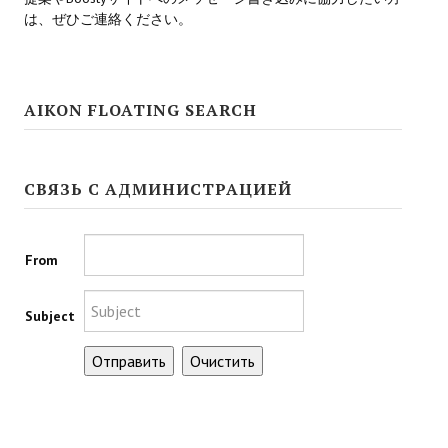
は、ぜひご連絡ください。
Kingdoms of Amalur: Reckoning
Mass Effect Andromeda
AIKON FLOATING SEARCH
Neverwinter Nights 1
Sacred Ice & Blood
СВЯЗЬ С АДМИНИСТРАЦИЕЙ
Sims 3
Sims 4
From
Star Wars Jedi Knight: Dark Force II
Subject
Star Wars Knights of the Old Republic 1
Star Wars Knights of the Old Republic 2
Titan Quest Immortal Throne