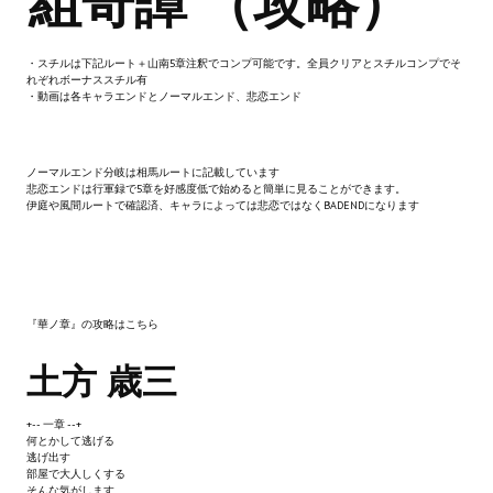
組奇譚 （攻略）
Новый ГГ
Моды группы
・スチルは下記ルート＋山南5章注釈でコンプ可能です。全員クリアとスチルコンプでそ
れぞれボーナススチル有
・動画は各キャラエンドとノーマルエンド、悲恋エンド
Теневой кардинал для Скайрима
Работы Alexandra10
ノーマルエンド分岐は相馬ルートに記載しています
悲恋エンドは行軍録で5章を好感度低で始めると簡単に見ることができます。
Kitana HGEC
伊庭や風間ルートで確認済、キャラによっては悲恋ではなくBADENDになります
Apella CBBE SSE BodySlide (with Physics)
Apella 2.0 CBBE SSE BodySlide (with Physics)
『華ノ章』の攻略はこちら
Kitana CBBE SSE BodySlide (with Physics)
土方 歳三
Nekomimi
New Light Skyrim SE
+-- 一章 --+
何とかして逃げる
逃げ出す
SB Corset Armor CBBE SSE BodySlide (with Physics)
部屋で大人しくする
そんな気がします