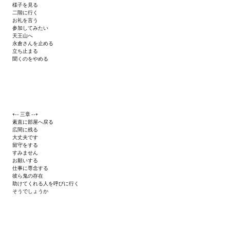
様子を見る
二階に行く
お礼を言う
参加してみたい
天王山へ
永倉さんを止める
立ち止まる
聞くのをやめる
+-- 三章 --+
素直に部屋へ戻る
広間に残る
大丈夫です
留守をする
すみません
お願いする
仕事に専念する
彼ら鬼の存在
助けてくれる人を呼びに行く
そうでしょうか