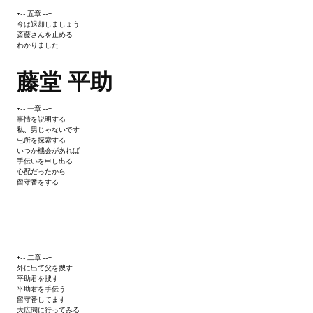
Nekopara Vol2 (Rus Version)
+-- 五章 --+
今は退却しましょう
斎藤さんを止める
Nekopara Vol3 (Rus Version)
わかりました
藤堂 平助
+-- 一章 --+
事情を説明する
私、男じゃないです
屯所を探索する
いつか機会があれば
手伝いを申し出る
心配だったから
留守番をする
+-- 二章 --+
外に出て父を捜す
平助君を捜す
平助君を手伝う
留守番してます
大広間に行ってみる