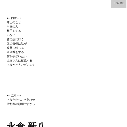
ПОИСК
+-- 四章 --+
隊士のこと
中立の人
相手をする
いない
皆の所に行く
父の責任は私が
攻撃に転じる
留守番をする
何か手伝いたい
土方さんに確認する
ありがとうございます
+-- 五章 --+
あなたたちこそ化け物
雪村家の頭領ですから
永倉 新八