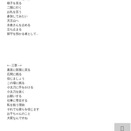
様子を見る
二階に行く
お礼を言う
参加してみたい
天王山へ
永倉さんを止める
立ち止まる
留守を預かる者として…
+-- 三章 --+
素直に部屋に戻る
広間に残る
信じましょう
この場に残る
小太刀に手をかける
小太刀を抜く
お願いする
仕事に専念する
私を狙う理由
それでも彼らを信じます
お千ちゃんのこと
大変なんですね