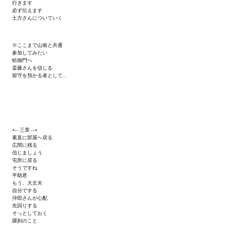
行きます
必ず伝えます
土方さんについていく
※ここまで山南と共通
参加してみたい
蛤御門へ
斎藤さんを信じる
留守を預かる者として…
+-- 三章 --+
素直に部屋へ戻る
広間に残る
信じましょう
屯所に戻る
そうですね
平助君
もう、大丈夫
自分でする
沖田さんが心配
先回りする
そっとしておく
羅刹のこと