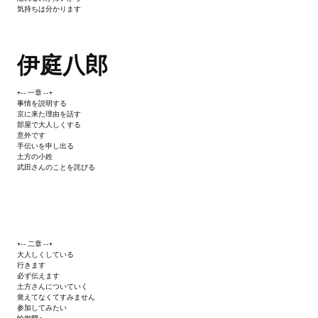
気持ちは分かります
伊庭八郎
+-- 一章 --+
事情を説明する
京に来た理由を話す
部屋で大人しくする
意外です
手伝いを申し出る
土方の小姓
武田さんのことを詫びる
+-- 二章 --+
大人しくしている
行きます
必ず伝えます
土方さんについていく
覚えてなくてすみません
参加してみたい