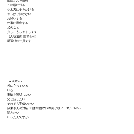
山南さんを説得
この場に残る
小太刀に手をかける
やっぱり抜かない
お願いする
仕事に専念する
父のこと
少し、うらやましくて
（人物選択 誰でも可）
新選組の一員です
+-- 四章 --+
役に立っている
いる
事情を説明しない
父と話したい
それでも手伝いたい
伊東さんの対応
※他の選択で4章終了後ノーマルENDへ
聞きたい
叶ったんですか?