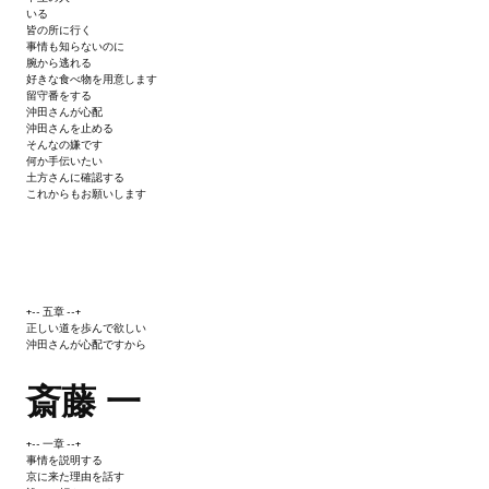
Ведьмак 1
いる
皆の所に行く
Ведьмак 2
事情も知らないのに
腕から逃れる
好きな食べ物を用意します
Ведьмак 3
留守番をする
沖田さんが心配
沖田さんを止める
ЦИФРОВЫЕ КОМИКСЫ
そんなの嫌です
何か手伝いたい
土方さんに確認する
EURO comics
これからもお願いします
Manga List
USA comics
+-- 五章 --+
正しい道を歩んで欲しい
ЧС
沖田さんが心配ですから
WALKTHROUGH VN
斎藤 一
PC 18+
+-- 一章 --+
事情を説明する
京に来た理由を話す
PC 12-17