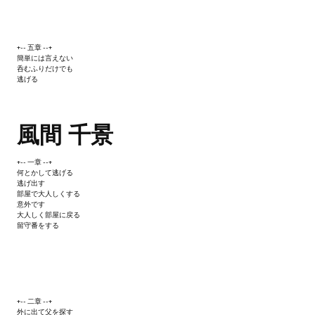
+-- 五章 --+
簡単には言えない
呑むふりだけでも
逃げる
風間 千景
+-- 一章 --+
何とかして逃げる
逃げ出す
部屋で大人しくする
意外です
大人しく部屋に戻る
留守番をする
+-- 二章 --+
外に出て父を探す