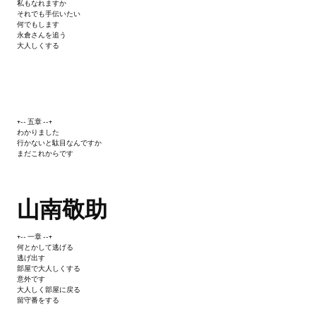
私もなれますか
それでも手伝いたい
何でもします
永倉さんを追う
大人しくする
+-- 五章 --+
わかりました
行かないと駄目なんですか
まだこれからです
山南敬助
+-- 一章 --+
何とかして逃げる
逃げ出す
部屋で大人しくする
意外です
大人しく部屋に戻る
留守番をする