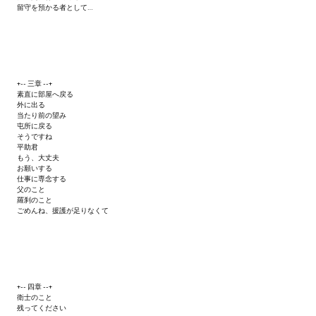
留守を預かる者として…
+-- 三章 --+
素直に部屋へ戻る
外に出る
当たり前の望み
屯所に戻る
そうですね
平助君
もう、大丈夫
お願いする
仕事に専念する
父のこと
羅刹のこと
ごめんね、援護が足りなくて
+-- 四章 --+
衛士のこと
残ってください