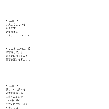
+-- 二章 --+
大人しくしている
行きます
必ず伝えます
土方さんについていく
※ここまで山崎と共通
留守番してます
大広間に行ってみる
留守を預かる者として…
+-- 三章 --+
薬について調べる
八木邸を調べる
山南さんを説得
この場に残る
小太刀に手をかける
小太刀を抜く