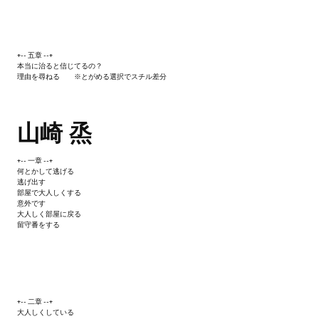
+-- 五章 --+
本当に治ると信じてるの？
理由を尋ねる ※とがめる選択でスチル差分
山崎 烝
+-- 一章 --+
何とかして逃げる
逃げ出す
部屋で大人しくする
意外です
大人しく部屋に戻る
留守番をする
+-- 二章 --+
大人しくしている