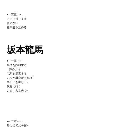
+-- 五章 --+
ここに残ります
諦めない
相馬君を止める
坂本龍馬
+-- 一章 --+
事情を説明する
…諦めよう
屯所を探索する
いつか機会があれば
手伝いを申し出る
伏見に行く
いえ、大丈夫です
+-- 二章 --+
外に出て父を探す