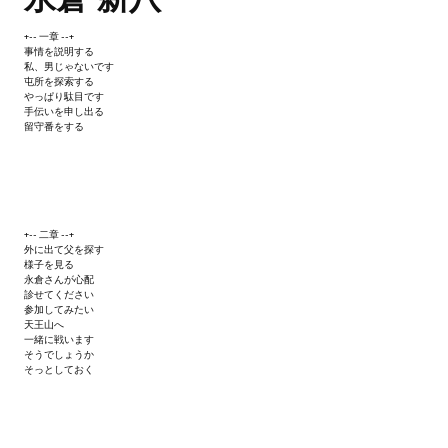
+-- 一章 --+
事情を説明する
私、男じゃないです
屯所を探索する
やっぱり駄目です
手伝いを申し出る
留守番をする
+-- 二章 --+
外に出て父を探す
様子を見る
永倉さんが心配
診せてください
参加してみたい
天王山へ
一緒に戦います
そうでしょうか
そっとしておく