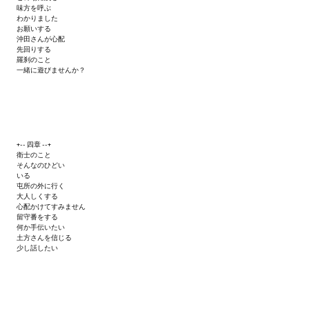
Doom 3 Remaster Fan Edition
味方を呼ぶ
わかりました
お願いする
X2 - The Threat Remaster Fan Edition
沖田さんが心配
先回りする
Quake III Arena Remaster Fan Edition
羅刹のこと
一緒に遊びませんか？
Star Trek Voyager Elite Force Remaster Fan Edition
Sacred Gold Remaster Fan Edition
Aliens versus Predator 1 Remaster Fan Edition
+-- 四章 --+
衛士のこと
そんなのひどい
Aliens versus Predator 2 Remaster Fan Edition
いる
屯所の外に行く
大人しくする
Age of Pirates: Caribbean Tales Remaster Fan Edition
心配かけてすみません
留守番をする
何か手伝いたい
Sea Dogs - City of Abandoned Ships Remaster Fan Edition
土方さんを信じる
少し話したい
Sea Dogs Remaster Fan Edition
NEKOPARA