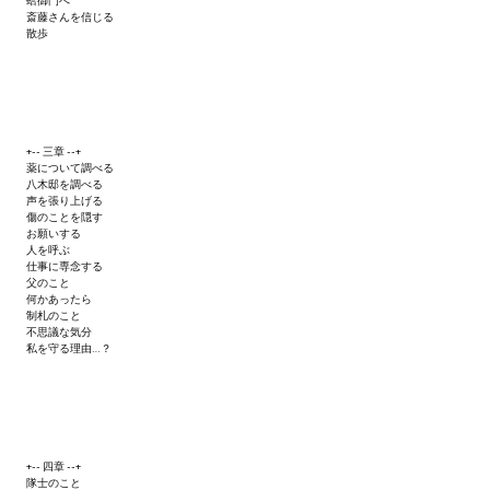
蛤御門へ
斎藤さんを信じる
散歩
+-- 三章 --+
薬について調べる
八木邸を調べる
声を張り上げる
傷のことを隠す
お願いする
人を呼ぶ
仕事に専念する
父のこと
何かあったら
制札のこと
不思議な気分
私を守る理由…？
+-- 四章 --+
隊士のこと