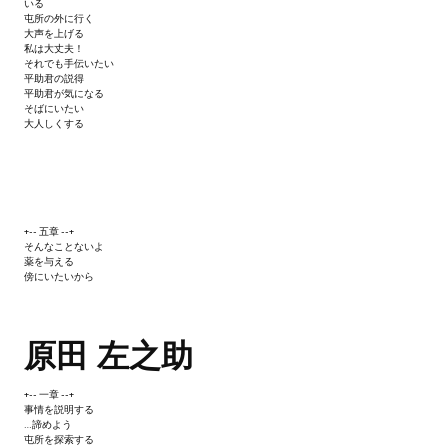
いる
屯所の外に行く
大声を上げる
私は大丈夫！
それでも手伝いたい
平助君の説得
平助君が気になる
そばにいたい
大人しくする
+-- 五章 --+
そんなことないよ
薬を与える
傍にいたいから
原田 左之助
+-- 一章 --+
事情を説明する
…諦めよう
屯所を探索する