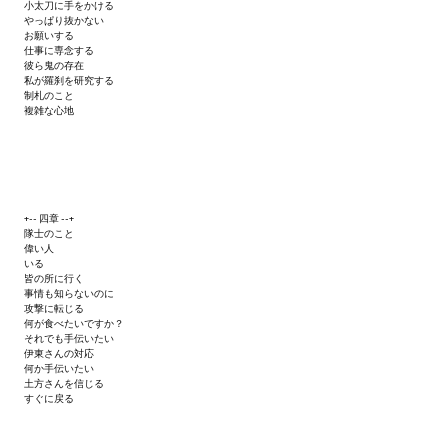
小太刀に手をかける
Star Trek Voyager Elite Force Remaster Fan Edition
やっぱり抜かない
お願いする
仕事に専念する
Sacred Gold Remaster Fan Edition
彼ら鬼の存在
私が羅刹を研究する
制札のこと
Red Faction remaster Fan Edition
複雑な心地
Aliens versus Predator 1 Remaster Fan Edition
Age of Pirates: Caribbean Tales Remaster Fan Edition
+-- 四章 --+
Корсары 3 Сундук мертвеца Remaster Fan Edition
隊士のこと
偉い人
Sea Dogs - City of Abandoned Ships Remaster Fan Edition
いる
皆の所に行く
事情も知らないのに
Sea Dogs Remaster Fan Edition
攻撃に転じる
何が食べたいですか？
それでも手伝いたい
НОВОСТИ ПОРТАЛА
伊東さんの対応
何か手伝いたい
土方さんを信じる
Новости
すぐに戻る
Новости Архив