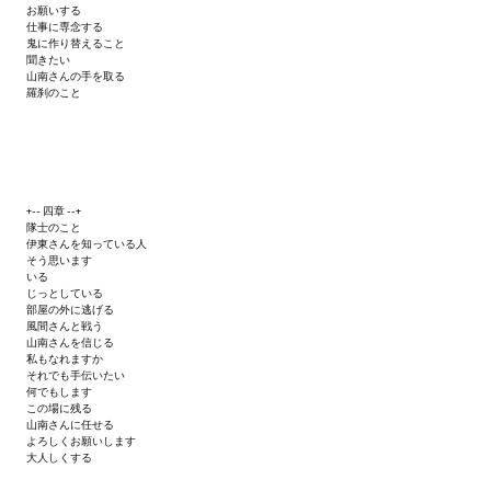
お願いする
仕事に専念する
鬼に作り替えること
聞きたい
山南さんの手を取る
羅刹のこと
+-- 四章 --+
隊士のこと
伊東さんを知っている人
そう思います
いる
じっとしている
部屋の外に逃げる
風間さんと戦う
山南さんを信じる
私もなれますか
それでも手伝いたい
何でもします
この場に残る
山南さんに任せる
よろしくお願いします
大人しくする