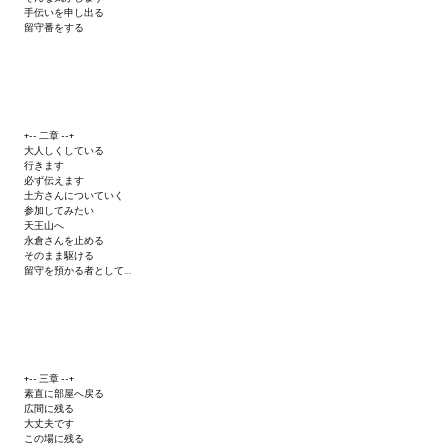
手伝いを申し出る
Wedding Wear CBBE SSE BodySlide (with Physics)
留守番をする
Работы Тестера 55
Наёмный оборотень
+-- 二章 --+
Небесный воин
大人しくしている
行きます
Немного героев меча и магии
必ず伝えます
土方さんについていく
参加してみたい
Расширенная версия Х3
天王山へ
永倉さんを止める
そのまま駆ける
REBalance
留守を預かる者として…
Работы Kuroneko
Doom 3 Remaster Fan Edition
+-- 三章 --+
X2 - The Threat Remaster Fan Edition
素直に部屋へ戻る
広間に残る
Quake III Arena Remaster Fan Edition
大丈夫です
この場に残る