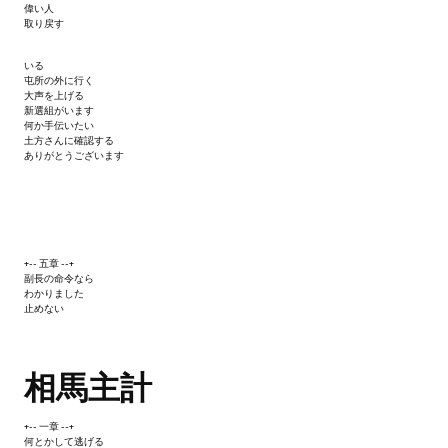
偉い人
取り戻す
いる
屯所の外に行く
大声を上げる
新選組がいます
何か手伝いたい
土方さんに確認する
ありがとうございます
+-- 五章 --+
副長の命令なら
わかりました
止めない
相馬主計
+-- 一章 --+
何とかして逃げる