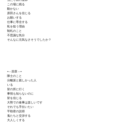
この場に残る
動かない
原田さんを信じる
お願いする
仕事に専念する
私を狙う理由
制札のこと
不思議な気分
そんなに元気なさそうでしたか？
+-- 四章 --+
隊士のこと
分離派と親しかった人
いる
皆の所に行く
事情も知らないのに
皆を信じる
大勢での食事は楽しいです
それでも手伝いたい
平助君の説得
鬼たちと交渉する
大人しくする