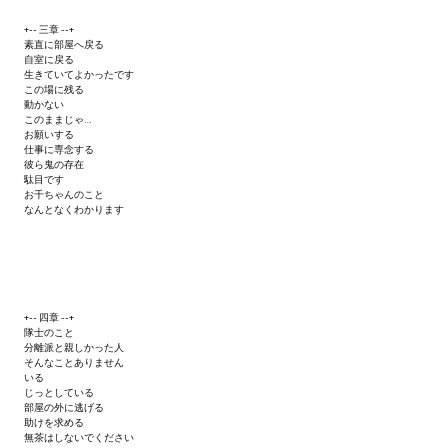
+-- 三章 --+
素直に部屋へ戻る
自室に戻る
生きていてよかったです
この場に残る
動かない
このままじゃ…
お願いする
仕事に専念する
彼ら鬼の存在
駄目です
お千ちゃんのこと
なんとなくわかります
+-- 四章 --+
隊士のこと
分離派と親しかった人
そんなことありません
いる
じっとしている
部屋の外に逃げる
助けを求める
無茶はしないでください