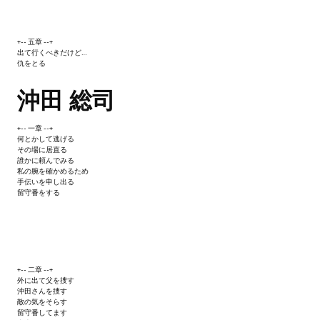
МОДЫ ДЛЯ ИГР
+-- 五章 --+
出て行くべきだけど…
Патчи
仇をとる
Mass Effect 2
沖田 総司
Mass Effect 3
+-- 一章 --+
何とかして逃げる
Моды
その場に居直る
誰かに頼んでみる
Divinity Original Sin Enhanced Edition
私の腕を確かめるため
手伝いを申し出る
留守番をする
Dragon Age: Origins
Dragon Age 2
Dragon Age: Inquisition
+-- 二章 --+
外に出て父を捜す
Fallout 3
沖田さんを捜す
敵の気をそらす
留守番してます
GTA 5