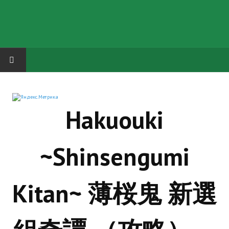
HOME
Hakuouki
ГРУППА "КАРЛ ВЕЛИКИЙ"
Завершённые проекты
~Shinsengumi
Русская биржа
Теневой кардинал для Обливиона
Kitan~ 薄桜鬼 新選
Aliens vs Predator 2 (Русские субтитры)
Dungeon Siege 2 Legendary Mod (Русские субтитры)