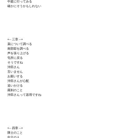
中庭に行ってみる
確かにそうかもしれない
Kingdoms of Amalur: Reckoning
Mass Effect Andromeda
Neverwinter Nights 1
+-- 三章 --+
薬について調べる
南部邸を調べる
Sacred Ice & Blood
声を張り上げる
屯所に戻る
Sims 3
そうですね
沖田さん
言いません
Sims 4
お願いする
沖田さんが心配
追いかける
Star Wars Jedi Knight: Dark Force II
羅刹のこと
沖田さんって器用ですね
Star Wars Knights of the Old Republic 1
Star Wars Knights of the Old Republic 2
Titan Quest Immortal Throne
+-- 四章 --+
隊士のこと
中立の人