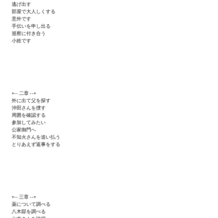
逃げ出す
部屋で大人しくする
意外です
手伝いを申し出る
巡察に付き合う
小姓です
+-- 二章 --+
外に出て父を探す
沖田さんを捜す
周囲を確認する
参加してみたい
公家御門へ
不知火さんを追い払う
とりあえず返事をする
+-- 三章 --+
薬について調べる
八木邸を調べる