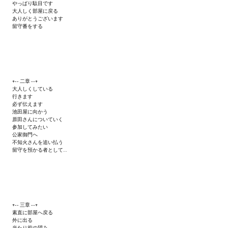
やっぱり駄目です
大人しく部屋に戻る
ありがとうございます
留守番をする
+-- 二章 --+
大人しくしている
行きます
必ず伝えます
池田屋に向かう
原田さんについていく
参加してみたい
公家御門へ
不知火さんを追い払う
留守を預かる者として…
+-- 三章 --+
素直に部屋へ戻る
外に出る
当たり前の望み