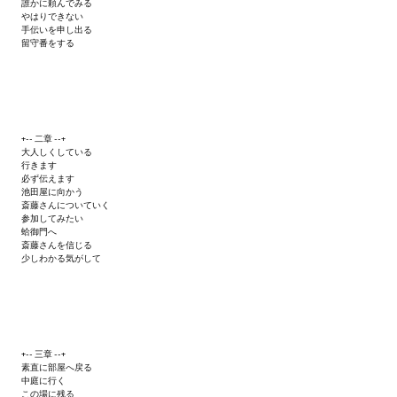
誰かに頼んでみる
やはりできない
PC Otome VN
手伝いを申し出る
留守番をする
Vita VN
PSP VN
PS3 VN
+-- 二章 --+
大人しくしている
行きます
PS2 VN
必ず伝えます
池田屋に向かう
斎藤さんについていく
PS1 VN
参加してみたい
蛤御門へ
斎藤さんを信じる
PC FX VN
少しわかる気がして
Saturn VN
ストラテジーが必要なVN一覧 (List of VNs for which walkthrough ar
+-- 三章 --+
HD REMASTERS (FAN EDITION) (HDリマスター（ファン・エディション）)
素直に部屋へ戻る
中庭に行く
この場に残る