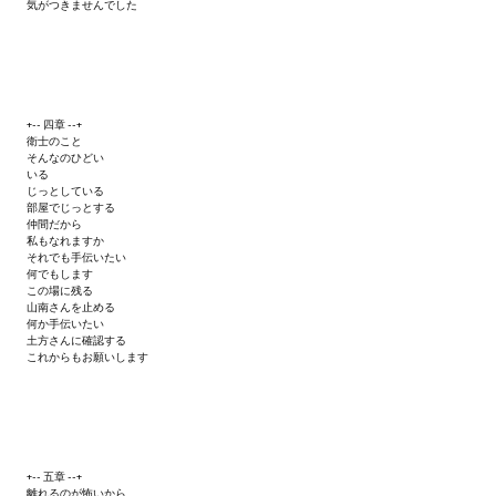
気がつきませんでした
+-- 四章 --+
衛士のこと
そんなのひどい
いる
じっとしている
部屋でじっとする
仲間だから
私もなれますか
それでも手伝いたい
何でもします
この場に残る
山南さんを止める
何か手伝いたい
土方さんに確認する
これからもお願いします
+-- 五章 --+
離れるのが怖いから