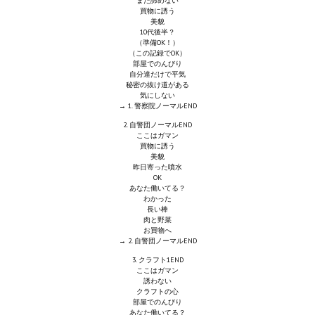
まだ諦めない
買物に誘う
Новый ГГ
美貌
10代後半？
Моды группы
（準備OK！）
（この記録でOK）
部屋でのんびり
Теневой кардинал для Скайрима
自分達だけで平気
秘密の抜け道がある
気にしない
Работы Alexandra10
→ 1. 警察院ノーマルEND
Kitana HGEC
2. 自警団ノーマルEND
ここはガマン
買物に誘う
Apella CBBE SSE BodySlide (with Physics)
美貌
昨日寄った噴水
OK
Apella 2.0 CBBE SSE BodySlide (with Physics)
あなた働いてる？
わかった
長い棒
Kitana CBBE SSE BodySlide (with Physics)
肉と野菜
お買物へ
Nekomimi
→ 2. 自警団ノーマルEND
3. クラフト1END
New Light Skyrim SE
ここはガマン
誘わない
クラフトの心
SB Corset Armor CBBE SSE BodySlide (with Physics)
部屋でのんびり
あなた働いてる？