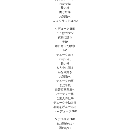
わかった
Wedding Wear CBBE SSE BodySlide (with Physics)
長い棒
肉と野菜
Работы Тестера 55
お買物へ
→ 3. クラフト1END
Наёмный оборотень
4. デュークEND
ここはガマン
買物に誘う
Небесный воин
美貌
昨日寄った噴水
NO
Немного героев меча и магии
デュークは？
わかった
Расширенная версия Х3
長い棒
もう少し話す
かなり好き
REBalance
お買物へ
デュークの事
まだ平気
Работы Kuroneko
自警団事務所へ
パーティー客
ご主人の仕事
Doom 3 Remaster Fan Edition
デュークを助ける
名前を呼んでみる
X2 - The Threat Remaster Fan Edition
→ 4. デュークEND
5. アペリオEND
Quake III Arena Remaster Fan Edition
まだ諦めない
誘わない