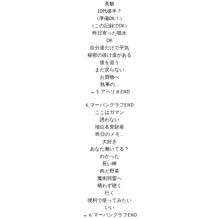
美貌
Star Trek Voyager Elite Force Remaster Fan Edition
10代後半？
（準備OK！）
（この記録でOK）
Sacred Gold Remaster Fan Edition
昨日寄った噴水
OK
Red Faction remaster Fan Edition
自分達だけで平気
秘密の抜け道がある
後を追う
Aliens versus Predator 1 Remaster Fan Edition
まだ戻らない
お買物へ
執事の…
Age of Pirates: Caribbean Tales Remaster Fan Edition
→ 5. アペリオEND
6. マーバングラフEND
Корсары 3 Сундук мертвеца Remaster Fan Edition
ここはガマン
誘わない
地位名誉財産
Sea Dogs - City of Abandoned Ships Remaster Fan Edition
昨日のメモ…
大好き
Sea Dogs Remaster Fan Edition
あなた働いてる？
わかった
長い棒
НОВОСТИ ПОРТАЛА
肉と野菜
魔術同盟へ
構わず聴く
Новости
行く
便利で使ってみたい
いい
Новости Архив
→ 6. マーバングラフEND