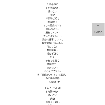
7. 城条END
МОДЫ ДЛЯ ИГР
まだ諦めない
誘わない
美貌
Патчи
20代半ば辺り
（準備OK！）
（この記録でOK）
Mass Effect 2
昨日のメモ…
ПОИСК
潰れてていい
ついてきてもらう
Mass Effect 3
城条の仕事について
秘密の抜け道がある
気にしない
Моды
魔術同盟へ
構わず聴く
Divinity Original Sin Enhanced Edition
行く
それでも行く
警察院の…
Dragon Age: Origins
許さない！
外した方がいい
※「眼鏡がいい！」も選択。
Dragon Age 2
あの夜の武器
→ 7. 城条END
Dragon Age: Inquisition
8. カイゼルEND
まだ諦めない
Fallout 3
誘わない
美貌
自分より若い
GTA 5