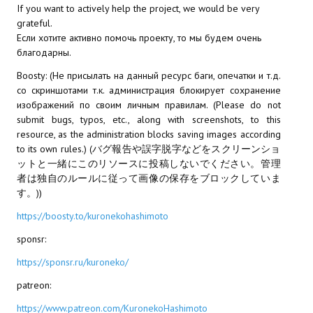
Ведьмак 1
If you want to actively help the project, we would be very
grateful.
Ведьмак 2
Если хотите активно помочь проекту, то мы будем очень
благодарны.
Ведьмак 3
Boosty: (Не присылать на данный ресурс баги, опечатки и т.д.
со скриншотами т.к. администрация блокирует сохранение
ЦИФРОВЫЕ КОМИКСЫ
изображений по своим личным правилам. (Please do not
submit bugs, typos, etc., along with screenshots, to this
EURO comics
resource, as the administration blocks saving images according
to its own rules.) (バグ報告や誤字脱字などをスクリーンショ
Manga List
ットと一緒にこのリソースに投稿しないでください。管理
者は独自のルールに従って画像の保存をブロックしていま
USA comics
す。))
ЧС
https://boosty.to/kuronekohashimoto
sponsr:
WALKTHROUGH VN
https://sponsr.ru/kuroneko/
PC 18+
patreon:
PC 12-17
https://www.patreon.com/KuronekoHashimoto