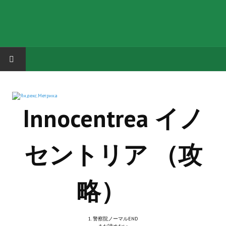
HOME
Innocentrea イノ
ГРУППА "КАРЛ ВЕЛИКИЙ"
Завершённые проекты
セントリア （攻
Русская биржа
Теневой кардинал для Обливиона
略）
Aliens vs Predator 2 (Русские субтитры)
Dungeon Siege 2 Legendary Mod (Русские субтитры)
1. 警察院ノーマルEND