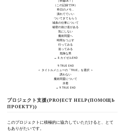
（準備OK！）
（この記録でOK）
昨日のメモ…
Kingdoms of Amalur: Reckoning
潰れてていい
ついてきてもらう
城条の仕事について
Mass Effect Andromeda
秘密の抜け道がある
気にしない
Neverwinter Nights 1
魔術同盟へ
時間をつぶす
行ってみる
Sacred Ice & Blood
追ってみる
危険な男
→ 8. カイゼルEND
Sims 3
9. TRUE END
＜ タイトルメニューの「TRUE」を選択 ＞
Sims 4
誘わない
魔術同盟について
Star Wars Jedi Knight: Dark Force II
水着
→ 9. TRUE END
Star Wars Knights of the Old Republic 1
プロジェクト支援(PROJECT HELP(ПОМОЩЬ
ПРОЕКТУ))
Star Wars Knights of the Old Republic 2
Titan Quest Immortal Throne
このプロジェクトに積極的に協力していただけると、とて
もありがたいです。