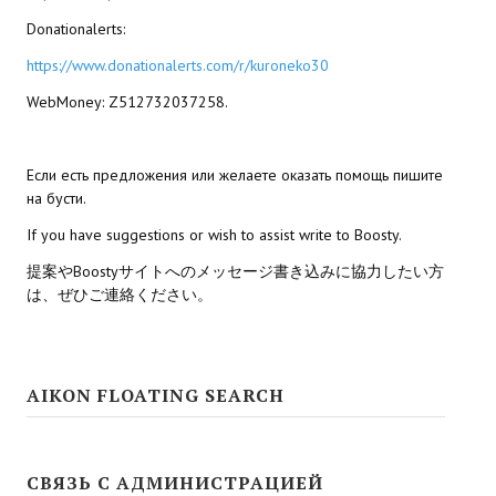
Donationalerts:
PC Otome VN
https://www.donationalerts.com/r/kuroneko30
Vita VN
WebMoney: Z512732037258.
PSP VN
PS3 VN
Если есть предложения или желаете оказать помощь пишите
на бусти.
PS2 VN
If you have suggestions or wish to assist write to Boosty.
PS1 VN
提案やBoostyサイトへのメッセージ書き込みに協力したい方
は、ぜひご連絡ください。
PC FX VN
Saturn VN
AIKON FLOATING SEARCH
ストラテジーが必要なVN一覧 (List of VNs for which walkthrough ar
HD REMASTERS (FAN EDITION) (HDリマスター（ファン・エディション）)
СВЯЗЬ С АДМИНИСТРАЦИЕЙ