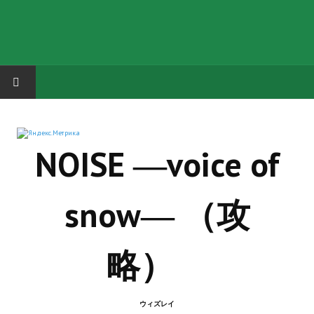
HOME
NOISE ―voice of
ГРУППА "КАРЛ ВЕЛИКИЙ"
Завершённые проекты
snow― （攻
Русская биржа
Теневой кардинал для Обливиона
略）
Aliens vs Predator 2 (Русские субтитры)
Dungeon Siege 2 Legendary Mod (Русские субтитры)
ウィズレイ