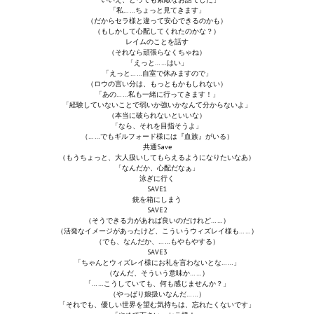
「私……ちょっと見てきます」
Wedding Wear CBBE SSE BodySlide (with Physics)
（だからセラ様と違って安心できるのかも）
（もしかして心配してくれたのかな？）
Работы Тестера 55
レイムのことを話す
（それなら頑張らなくちゃね）
「えっと……はい」
Наёмный оборотень
「えっと……自室で休みますので」
（ロウの言い分は、もっともかもしれない）
「あの……私も一緒に行ってきます！」
Небесный воин
「経験していないことで弱いか強いかなんて分からないよ」
（本当に破られないといいな）
Немного героев меча и магии
「なら、それを目指そうよ」
（……でもギルフォード様には『血族』がいる）
共通Save
Расширенная версия Х3
（もうちょっと、大人扱いしてもらえるようになりたいなあ）
「なんだか、心配だなぁ」
泳ぎに行く
REBalance
SAVE1
銃を箱にしまう
Работы Kuroneko
SAVE2
（そうできる力があれば良いのだけれど……）
（活発なイメージがあったけど、こういうウィズレイ様も……）
Doom 3 Remaster Fan Edition
（でも、なんだか、……もやもやする）
SAVE3
「ちゃんとウィズレイ様にお礼を言わないとな……」
X2 - The Threat Remaster Fan Edition
（なんだ、そういう意味か……）
「……こうしていても、何も感じませんか？」
（やっぱり娘扱いなんだ……）
Quake III Arena Remaster Fan Edition
「それでも、優しい世界を望む気持ちは、忘れたくないです」