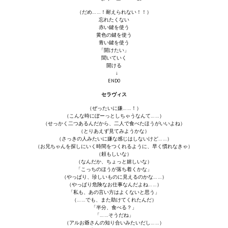
（だめ……！耐えられない！！）
忘れたくない
赤い鍵を使う
黄色の鍵を使う
青い鍵を使う
「開けたい」
聞いていく
開ける
↓
END0
セラヴィス
（ぜったいに嫌……！）
（こんな時にぼーっとしちゃうなんて……）
（せっかく二つあるんだから、二人で食べたほうがいいよね）
（とりあえず見てみようかな）
（さっきの人みたいに嫌な感じはしないけど……）
（お兄ちゃんを探しにいく時間をつくれるように、早く慣れなきゃ）
（頼もしいな）
（なんだか、ちょっと嬉しいな）
「こっちのほうが落ち着くかな」
（やっぱり、珍しいものに見えるのかな……）
（やっぱり危険なお仕事なんだよね……）
「私も、あの言い方はよくないと思う」
（……でも、また助けてくれたんだ）
「半分、食べる？」
「……そうだね」
（アルお爺さんの知り合いみたいだし……）