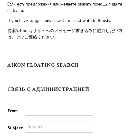
Если есть предложения или желаете оказать помощь пишите
на бусти.
If you have suggestions or wish to assist write to Boosty.
提案やBoostyサイトへのメッセージ書き込みに協力したい方
は、ぜひご連絡ください。
AIKON FLOATING SEARCH
СВЯЗЬ С АДМИНИСТРАЦИЕЙ
From
Subject