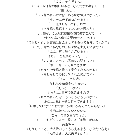
「ふふ、そうですね」
（ウィズレイ様の側にいると、なんだか安心する……）
（悔しい……）
「セラ様の言い方には、私も嫌な気分になった」
「次こそは必ず成功させます」
「……無理しないでね、ロウ」
（セラ様を見返すチャンスだと思おう）
（セラ様が、こんなに感情を表に出すなんて……）
（それなら私も儀式を受けたい……かも）
「それじゃあ、お言葉に甘えさせてもらっても良いですか？」
（でも、せめて私なりの方法で皆を支えていきたい）
「ふふ、有り難うございます」
（ちょっと照れちゃうな……）
「いいえ、とっても素敵なお話でした」
「私……ちょっと見てきます」
（だからセラ様と違って安心できるのかも）
（もしかして心配してくれたのかな？）
レイムのことを話す
（それなら頑張らなくちゃね）
「えっと……はい」
「えっと……自室で休みますので」
（ロウの言い分は、もっともかもしれない）
「あの……私も一緒に行ってきます！」
「経験していないことで弱いか強いかなんて分からないよ」
（本当に破られないといいな）
「なら、それを目指そうよ」
（……でもギルフォード様には『血族』がいる）
共通Save
（もうちょっと、大人扱いしてもらえるようになりたいなあ）
「セラさま、大丈夫ですか？」