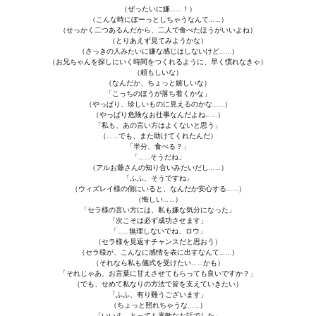
（ぜったいに嫌……！）
Новый ГГ
（こんな時にぼーっとしちゃうなんて……）
（せっかく二つあるんだから、二人で食べたほうがいいよね）
Моды группы
（とりあえず見てみようかな）
（さっきの人みたいに嫌な感じはしないけど……）
（お兄ちゃんを探しにいく時間をつくれるように、早く慣れなきゃ）
Теневой кардинал для Скайрима
（頼もしいな）
（なんだか、ちょっと嬉しいな）
「こっちのほうが落ち着くかな」
Работы Alexandra10
（やっぱり、珍しいものに見えるのかな……）
（やっぱり危険なお仕事なんだよね……）
Kitana HGEC
「私も、あの言い方はよくないと思う」
（……でも、また助けてくれたんだ）
「半分、食べる？」
Apella CBBE SSE BodySlide (with Physics)
「……そうだね」
（アルお爺さんの知り合いみたいだし……）
「ふふ、そうですね」
Apella 2.0 CBBE SSE BodySlide (with Physics)
（ウィズレイ様の側にいると、なんだか安心する……）
（悔しい……）
「セラ様の言い方には、私も嫌な気分になった」
Kitana CBBE SSE BodySlide (with Physics)
「次こそは必ず成功させます」
「……無理しないでね、ロウ」
Nekomimi
（セラ様を見返すチャンスだと思おう）
（セラ様が、こんなに感情を表に出すなんて……）
（それなら私も儀式を受けたい……かも）
New Light Skyrim SE
「それじゃあ、お言葉に甘えさせてもらっても良いですか？」
（でも、せめて私なりの方法で皆を支えていきたい）
「ふふ、有り難うございます」
SB Corset Armor CBBE SSE BodySlide (with Physics)
（ちょっと照れちゃうな……）
「いいえ、とっても素敵なお話でした」