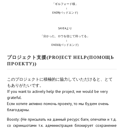
「ギルフォード様」
↓
END9(バッドエンド)
SAVE4より
「分かった、ロウを信じて待ってる」
↓
END10(バッドエンド)
プロジェクト支援(PROJECT HELP(ПОМОЩЬ
ПРОЕКТУ))
このプロジェクトに積極的に協力していただけると、とて
もありがたいです。
If you want to actively help the project, we would be very
grateful.
Если хотите активно помочь проекту, то мы будем очень
благодарны.
Boosty: (Не присылать на данный ресурс баги, опечатки и т.д.
со скриншотами т.к. администрация блокирует сохранение