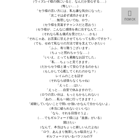
（ウィズレイ様の側にいると、なんだか安心する……）
（悔しい……）
「セラ様の言い方には、私も嫌な気分になった」
「次こそは必ず成功させます」
ПОИСК
「……無理しないでね、ロウ」
（セラ様を見返すチャンスだと思おう）
（セラ様が、こんなに感情を表に出すなんて……）
（それなら私も儀式を受けたい……かも）
「それじゃあ、お言葉に甘えさせてもらっても良いですか？」
（でも、せめて私なりの方法で皆を支えていきたい）
「ふふ、有り難うございます」
（ちょっと照れちゃうな……）
「いいえ、とっても素敵なお話でした」
「私……ちょっと見てきます」
（だからセラ様と違って安心できるのかも）
（もしかして心配してくれたのかな？）
レイムのことを話す
（それなら頑張らなくちゃね）
「えっと……はい」
「えっと……自室で休みますので」
（ロウの言い分は、もっともかもしれない）
「あの……私も一緒に行ってきます！」
「経験していないことで弱いか強いかなんて分からないよ」
（本当に破られないといいな）
「なら、それを目指そうよ」
（……でもギルフォード様には『血族』がいる）
開けたい
（なんて、本当はちょっと嬉しいんだよね）
「ロウ、あんまり無茶しちゃ駄目だよ？」
ギルフォードがいるパラソルの下