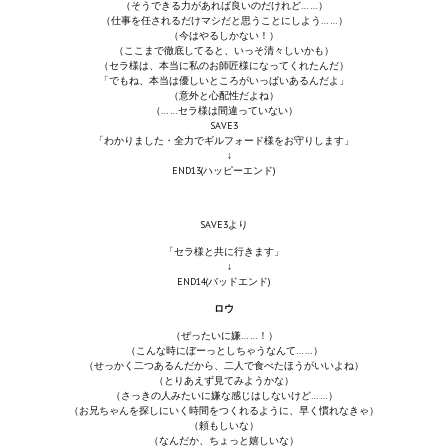
（そうできる力があれば良いのだけれど……）
（仕事を任されるだけマシだと思うことにしよう……）
（今はやるしかない！）
（ここまで徹底してると、いっそ清々しいかも）
（セラ様は、本当に私のお師匠様になってくれたんだ）
「でもね、本当は優しいところがいっぱいあるんだよ」
（意外と心配性だよね）
（……セラ様は間違っていない）
SAVE3
「わかりました・全力でギルフォード様をお守りします」
↓
END13(ハッピーエンド)
SAVE3より
「セラ様と共に行きます」
↓
END14(バッドエンド)
ロウ
（ぜったいに嫌……！）
（こんな時にぼーっとしちゃうなんて……）
（せっかく二つあるんだから、二人で食べたほうがいいよね）
（とりあえず見てみようかな）
（さっきの人みたいに嫌な感じはしないけど……）
（お兄ちゃんを探しにいく時間をつくれるように、早く慣れなきゃ）
（頼もしいな）
（なんだか、ちょっと嬉しいな）