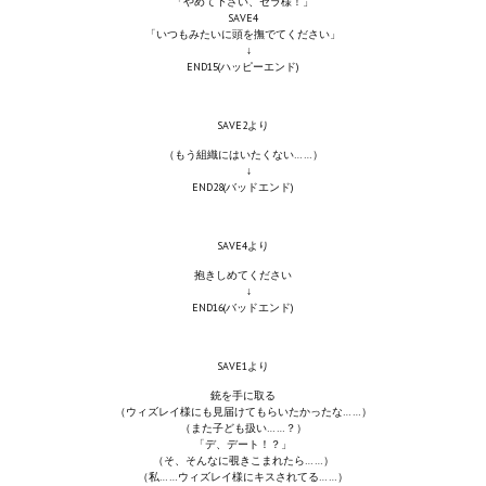
「やめて下さい、セラ様！」
Star Trek Voyager Elite Force Remaster Fan Edition
SAVE4
「いつもみたいに頭を撫でてください」
↓
Sacred Gold Remaster Fan Edition
END15(ハッピーエンド)
Red Faction remaster Fan Edition
SAVE2より
Aliens versus Predator 1 Remaster Fan Edition
（もう組織にはいたくない……）
↓
END28(バッドエンド)
Age of Pirates: Caribbean Tales Remaster Fan Edition
Корсары 3 Сундук мертвеца Remaster Fan Edition
SAVE4より
抱きしめてください
Sea Dogs - City of Abandoned Ships Remaster Fan Edition
↓
END16(バッドエンド)
Sea Dogs Remaster Fan Edition
SAVE1より
НОВОСТИ ПОРТАЛА
銃を手に取る
（ウィズレイ様にも見届けてもらいたかったな……）
Новости
（また子ども扱い……？）
「デ、デート！？」
（そ、そんなに覗きこまれたら……）
Новости Архив
（私……ウィズレイ様にキスされてる……）