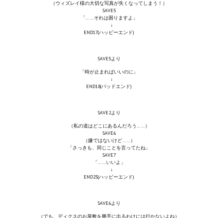
（ウィズレイ様の大切な写真が失くなってしまう！）
SAVE5
МОДЫ ДЛЯ ИГР
「……それは困りますよ」
↓
END17(ハッピーエンド)
Патчи
Mass Effect 2
SAVE5より
「時が止まればいいのに」
Mass Effect 3
↓
END18(バッドエンド)
Моды
SAVE2より
Divinity Original Sin Enhanced Edition
（私の道はどこにあるんだろう……）
SAVE6
Dragon Age: Origins
（嫌ではないけど……）
「さっきも、同じことを言ってたね」
SAVE7
Dragon Age 2
「……いいよ」
↓
Dragon Age: Inquisition
END25(ハッピーエンド)
Fallout 3
SAVE6より
GTA 5
（でも、ディクスのお屋敷を勝手に出るわけには行かないよね）