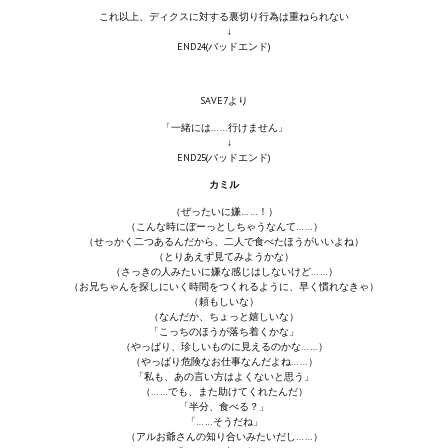
Ведьмак 1
これ以上、ディクスに対する裏切り行為は重ねられない
↓
Ведьмак 2
END24(バッドエンド)
Ведьмак 3
SAVE7より
「一緒には……行けません」
ЦИФРОВЫЕ КОМИКСЫ
↓
END25(バッドエンド)
EURO comics
カミル
（ぜったいに嫌……！）
Manga List
（こんな時にぼーっとしちゃうなんて……）
（せっかく二つあるんだから、二人で食べたほうがいいよね）
USA comics
（とりあえず見てみようかな）
（さっきの人みたいに嫌な感じはしないけど……）
（お兄ちゃんを探しにいく時間をつくれるように、早く慣れなきゃ）
（頼もしいな）
ЧС
（なんだか、ちょっと嬉しいな）
「こっちのほうが落ち着くかな」
（やっぱり、珍しいものに見えるのかな……）
WALKTHROUGH VN
（やっぱり危険なお仕事なんだよね……）
「私も、あの言い方はよくないと思う」
（……でも、また助けてくれたんだ）
PC 18+
「半分、食べる？」
「……そうだね」
（アルお爺さんの知り合いみたいだし……）
PC 12-17