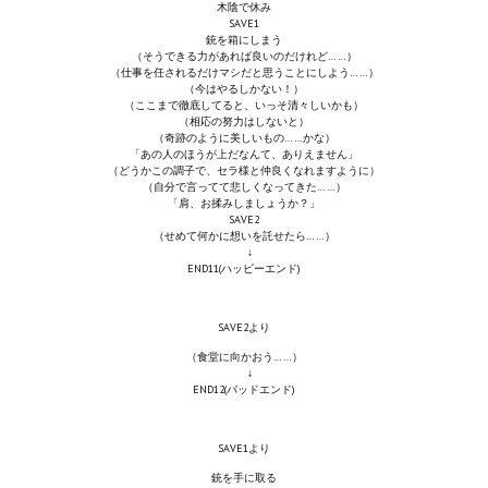
木陰で休み
SAVE1
銃を箱にしまう
（そうできる力があれば良いのだけれど……）
（仕事を任されるだけマシだと思うことにしよう……）
（今はやるしかない！）
（ここまで徹底してると、いっそ清々しいかも）
（相応の努力はしないと）
（奇跡のように美しいもの……かな）
「あの人のほうが上だなんて、ありえません」
（どうかこの調子で、セラ様と仲良くなれますように）
（自分で言ってて悲しくなってきた……）
「肩、お揉みしましょうか？」
SAVE2
（せめて何かに想いを託せたら……）
↓
END11(ハッピーエンド)
SAVE2より
（食堂に向かおう……）
↓
END12(バッドエンド)
SAVE1より
銃を手に取る