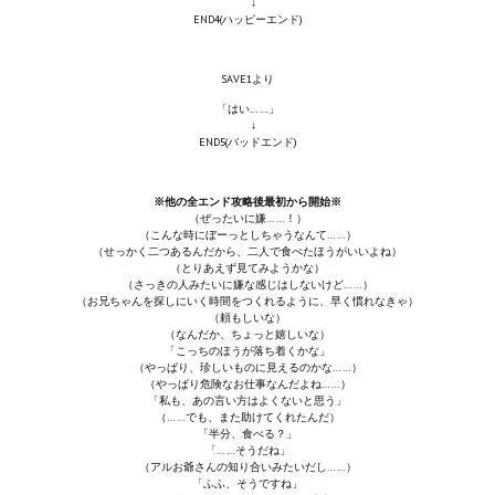
↓
END4(ハッピーエンド)
SAVE1より
「はい……」
↓
END5(バッドエンド)
※他の全エンド攻略後最初から開始※
（ぜったいに嫌……！）
（こんな時にぼーっとしちゃうなんて……）
（せっかく二つあるんだから、二人で食べたほうがいいよね）
（とりあえず見てみようかな）
（さっきの人みたいに嫌な感じはしないけど……）
（お兄ちゃんを探しにいく時間をつくれるように、早く慣れなきゃ）
（頼もしいな）
（なんだか、ちょっと嬉しいな）
「こっちのほうが落ち着くかな」
（やっぱり、珍しいものに見えるのかな……）
（やっぱり危険なお仕事なんだよね……）
「私も、あの言い方はよくないと思う」
（……でも、また助けてくれたんだ）
「半分、食べる？」
「……そうだね」
（アルお爺さんの知り合いみたいだし……）
「ふふ、そうですね」