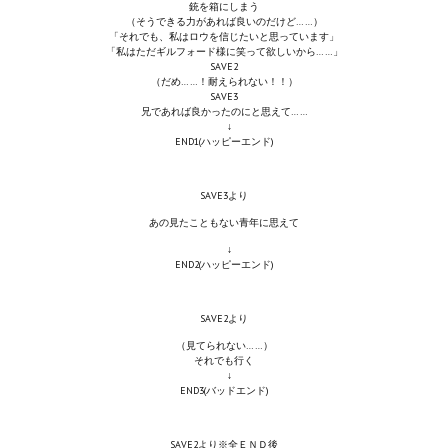
銃を箱にしまう
（そうできる力があれば良いのだけど……）
「それでも、私はロウを信じたいと思っています」
「私はただギルフォード様に笑って欲しいから……」
SAVE2
（だめ……！耐えられない！！）
SAVE3
兄であれば良かったのにと思えて……
↓
END1(ハッピーエンド)
SAVE3より
あの見たこともない青年に思えて
↓
END2(ハッピーエンド)
SAVE2より
（見てられない……）
それでも行く
↓
END3(バッドエンド)
SAVE2より※全ＥＮＤ後