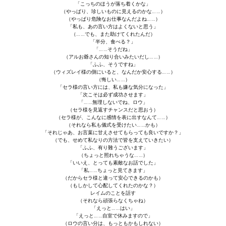
「こっちのほうが落ち着くかな」
（やっぱり、珍しいものに見えるのかな……）
（やっぱり危険なお仕事なんだよね……）
「私も、あの言い方はよくないと思う」
（……でも、また助けてくれたんだ）
「半分、食べる？」
「……そうだね」
（アルお爺さんの知り合いみたいだし……）
「ふふ、そうですね」
（ウィズレイ様の側にいると、なんだか安心する……）
（悔しい……）
「セラ様の言い方には、私も嫌な気分になった」
「次こそは必ず成功させます」
「……無理しないでね、ロウ」
（セラ様を見返すチャンスだと思おう）
（セラ様が、こんなに感情を表に出すなんて……）
（それなら私も儀式を受けたい……かも）
「それじゃあ、お言葉に甘えさせてもらっても良いですか？」
（でも、せめて私なりの方法で皆を支えていきたい）
「ふふ、有り難うございます」
（ちょっと照れちゃうな……）
「いいえ、とっても素敵なお話でした」
「私……ちょっと見てきます」
（だからセラ様と違って安心できるのかも）
（もしかして心配してくれたのかな？）
レイムのことを話す
（それなら頑張らなくちゃね）
「えっと……はい」
「えっと……自室で休みますので」
（ロウの言い分は、もっともかもしれない）