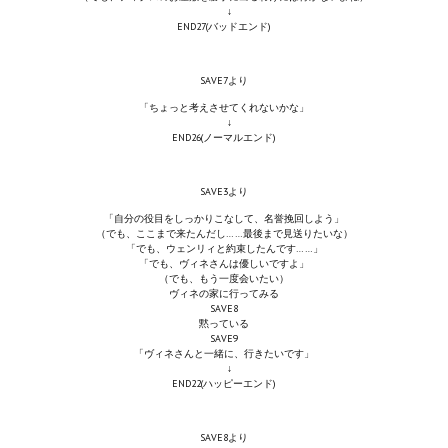
↓
END27(バッドエンド)
Kingdoms of Amalur: Reckoning
Mass Effect Andromeda
SAVE7より
「ちょっと考えさせてくれないかな」
Neverwinter Nights 1
↓
END26(ノーマルエンド)
Sacred Ice & Blood
SAVE3より
Sims 3
「自分の役目をしっかりこなして、名誉挽回しよう」
（でも、ここまで来たんだし……最後まで見送りたいな）
Sims 4
「でも、ウェンリィと約束したんです……」
「でも、ヴィネさんは優しいですよ」
（でも、もう一度会いたい）
Star Wars Jedi Knight: Dark Force II
ヴィネの家に行ってみる
SAVE8
黙っている
Star Wars Knights of the Old Republic 1
SAVE9
「ヴィネさんと一緒に、行きたいです」
Star Wars Knights of the Old Republic 2
↓
END22(ハッピーエンド)
Titan Quest Immortal Throne
SAVE8より