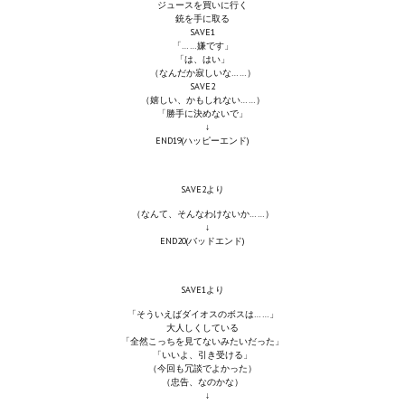
Doom 3 Remaster Fan Edition
ジュースを買いに行く
銃を手に取る
SAVE1
X2 - The Threat Remaster Fan Edition
「……嫌です」
「は、はい」
（なんだか寂しいな……）
Quake III Arena Remaster Fan Edition
SAVE2
（嬉しい、かもしれない……）
「勝手に決めないで」
Star Trek Voyager Elite Force Remaster Fan Edition
↓
END19(ハッピーエンド)
Sacred Gold Remaster Fan Edition
Aliens versus Predator 1 Remaster Fan Edition
SAVE2より
（なんて、そんなわけないか……）
Aliens versus Predator 2 Remaster Fan Edition
↓
END20(バッドエンド)
Age of Pirates: Caribbean Tales Remaster Fan Edition
SAVE1より
Sea Dogs - City of Abandoned Ships Remaster Fan Edition
「そういえばダイオスのボスは……」
大人しくしている
Sea Dogs Remaster Fan Edition
「全然こっちを見てないみたいだった」
「いいよ、引き受ける」
（今回も冗談でよかった）
NEKOPARA
（忠告、なのかな）
↓