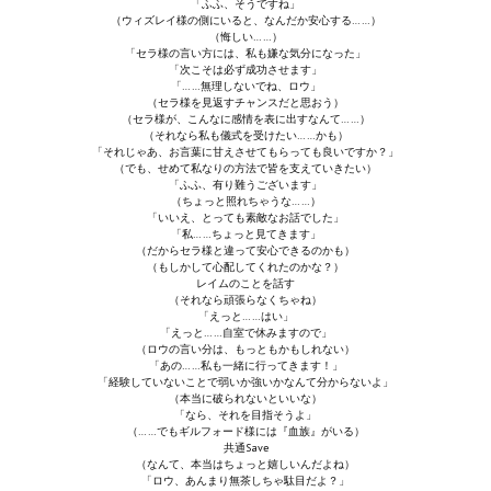
「ふふ、そうですね」
（ウィズレイ様の側にいると、なんだか安心する……）
PC Otome VN
（悔しい……）
「セラ様の言い方には、私も嫌な気分になった」
「次こそは必ず成功させます」
Vita VN
「……無理しないでね、ロウ」
（セラ様を見返すチャンスだと思おう）
（セラ様が、こんなに感情を表に出すなんて……）
PSP VN
（それなら私も儀式を受けたい……かも）
「それじゃあ、お言葉に甘えさせてもらっても良いですか？」
（でも、せめて私なりの方法で皆を支えていきたい）
PS3 VN
「ふふ、有り難うございます」
（ちょっと照れちゃうな……）
PS2 VN
「いいえ、とっても素敵なお話でした」
「私……ちょっと見てきます」
（だからセラ様と違って安心できるのかも）
PS1 VN
（もしかして心配してくれたのかな？）
レイムのことを話す
（それなら頑張らなくちゃね）
PC FX VN
「えっと……はい」
「えっと……自室で休みますので」
Saturn VN
（ロウの言い分は、もっともかもしれない）
「あの……私も一緒に行ってきます！」
「経験していないことで弱いか強いかなんて分からないよ」
ストラテジーが必要なVN一覧 (List of VNs for which walkthrough ar
（本当に破られないといいな）
「なら、それを目指そうよ」
（……でもギルフォード様には『血族』がいる）
HD REMASTERS (FAN EDITION) (HDリマスター（ファン・エディション）)
共通Save
（なんて、本当はちょっと嬉しいんだよね）
「ロウ、あんまり無茶しちゃ駄目だよ？」