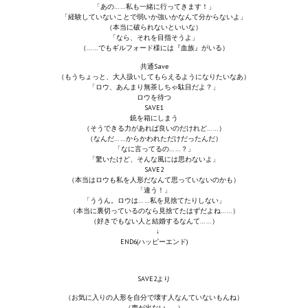
「あの……私も一緒に行ってきます！」
「経験していないことで弱いか強いかなんて分からないよ」
（本当に破られないといいな）
「なら、それを目指そうよ」
（……でもギルフォード様には『血族』がいる）
共通Save
（もうちょっと、大人扱いしてもらえるようになりたいなあ）
「ロウ、あんまり無茶しちゃ駄目だよ？」
ロウを待つ
SAVE1
銃を箱にしまう
（そうできる力があれば良いのだけれど……）
（なんだ……からかわれただけだったんだ）
「なに言ってるの……？」
「驚いたけど、そんな風には思わないよ」
SAVE2
（本当はロウも私を人形だなんて思っていないのかも）
「違う！」
「ううん。ロウは……私を見捨てたりしない」
（本当に裏切っているのなら見捨てたはずだよね……）
（好きでもない人と結婚するなんて……）
↓
END6(ハッピーエンド)
SAVE2より
（お気に入りの人形を自分で壊す人なんていないもんね）
（声が出ない……）