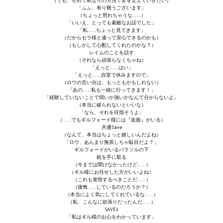
（でも、せめて私なりの方法で皆を支えていきたい）
「ふふ、有り難うございます」
（ちょっと照れちゃうな……）
「いいえ、とっても素敵なお話でした」
「私……ちょっと見てきます」
（だからセラ様と違って安心できるのかも）
（もしかして心配してくれたのかな？）
レイムのことを話す
（それなら頑張らなくちゃね）
「えっと……はい」
「えっと……自室で休みますので」
（ロウの言い分は、もっともかもしれない）
「あの……私も一緒に行ってきます！」
「経験していないことで弱いか強いかなんて分からないよ」
（本当に破られないといいな）
「なら、それを目指そうよ」
（……でもギルフォード様には『血族』がいる）
共通Save
（なんて、本当はちょっと嬉しいんだよね）
「ロウ、あんまり無茶しちゃ駄目だよ？」
ギルフォードがいるパラソルの下
銃を手に取る
（今までは聞けなかったけど……）
（ギル様にお任せした方がいいよね）
（これも覚悟するべきことだ……）
（後悔……しているのだろうか？）
（本当によく気にしてくれているな……）
（私、こんなに欲張りだったんだ……）
SAVE1
「私はギル様のお心をわかっています」