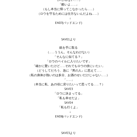
「酷いよ……」
（もし本当に帰ってこなかったら……）
（ロウを守るためには仕方ないんだよね……）
↓
END7(バッドエンド)
SAVE1より
銃を手に取る
（……ううん。そんなわけない）
「そんなに似てる？」
「ロウのペイルに入りたいです」
「確かに驚いたけど……それでもロウの傍にいたい」
（どうしてだろう、急に『男の人』に思えて……
（私の身体が熱いのは多分、お酒のせいだけじゃない……）
「……」
（本当に私、あの頃に戻りたいって思ってる……？）
SAVE3
「ロウに決まってる」
「私も幸せだよ」
SAVE4
「私も行くよ」
↓
END8(バッドエンド)
SAVE3より