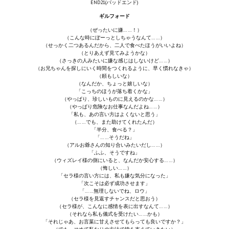
END21(バッドエンド)
Nekopara Vol2 (Rus Version)
ギルフォード
Nekopara Vol3 (Rus Version)
（ぜったいに嫌……！）
（こんな時にぼーっとしちゃうなんて……）
（せっかく二つあるんだから、二人で食べたほうがいいよね）
（とりあえず見てみようかな）
（さっきの人みたいに嫌な感じはしないけど……）
（お兄ちゃんを探しにいく時間をつくれるように、早く慣れなきゃ）
（頼もしいな）
（なんだか、ちょっと嬉しいな）
「こっちのほうが落ち着くかな」
（やっぱり、珍しいものに見えるのかな……）
（やっぱり危険なお仕事なんだよね……）
「私も、あの言い方はよくないと思う」
（……でも、また助けてくれたんだ）
「半分、食べる？」
「……そうだね」
（アルお爺さんの知り合いみたいだし……）
「ふふ、そうですね」
（ウィズレイ様の側にいると、なんだか安心する……）
（悔しい……）
「セラ様の言い方には、私も嫌な気分になった」
「次こそは必ず成功させます」
「……無理しないでね、ロウ」
（セラ様を見返すチャンスだと思おう）
（セラ様が、こんなに感情を表に出すなんて……）
（それなら私も儀式を受けたい……かも）
「それじゃあ、お言葉に甘えさせてもらっても良いですか？」