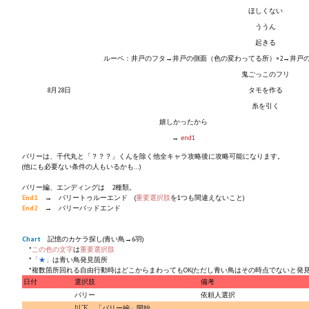
Star Trek Voyager Elite Force Remaster Fan Edition
ほしくない
ううん
Sacred Gold Remaster Fan Edition
起きる
ルーペ：井戸のフタ→井戸の側面（色の変わってる所）×2→井戸
Red Faction remaster Fan Edition
鬼ごっこのフリ
8月28日
タモを作る
Aliens versus Predator 1 Remaster Fan Edition
糸を引く
嬉しかったから
Age of Pirates: Caribbean Tales Remaster Fan Edition
→
end1
Корсары 3 Сундук мертвеца Remaster Fan Edition
バリーは、千代丸と「？？？」くんを除く他全キャラ攻略後に攻略可能になります。
(他にも必要ない条件の人もいるかも…)
Sea Dogs - City of Abandoned Ships Remaster Fan Edition
バリー編、エンディングは 2種類。
End1
→ バリートゥルーエンド (
重要選択肢
を1つも間違えないこと)
Sea Dogs Remaster Fan Edition
End2
→ バリーバッドエンド
Chart
記憶のカケラ探し(青い鳥→6羽)
НОВОСТИ ПОРТАЛА
*
この色の文字
は
重要選択肢
*
「★」
は青い鳥発見箇所
*複数箇所回れる自由行動時はどこからまわってもOK(ただし青い鳥はその時点でないと発見
Новости
日付
選択肢
備考
バリー
依頼人選択
Новости Архив
以下、「バリー編」開始