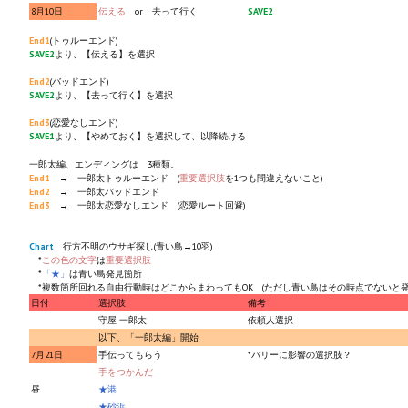
8月10日
伝える
or 去って行く
SAVE2
End1
(トゥルーエンド)
SAVE2
より、【伝える】を選択
End2
(バッドエンド)
SAVE2
より、【去って行く】を選択
End3
(恋愛なしエンド)
SAVE1
より、【やめておく】を選択して、以降続ける
一郎太編、エンディングは 3種類。
End1
→ 一郎太トゥルーエンド (
重要選択肢
を1つも間違えないこと)
End2
→ 一郎太バッドエンド
End3
→ 一郎太恋愛なしエンド (恋愛ルート回避)
Chart
行方不明のウサギ探し(青い鳥→10羽)
*
この色の文字
は
重要選択肢
*
「★」
は青い鳥発見箇所
*複数箇所回れる自由行動時はどこからまわってもOK (ただし青い鳥はその時点でないと発
日付
選択肢
備考
守屋 一郎太
依頼人選択
以下、「一郎太編」開始
7月21日
手伝ってもらう
*バリーに影響の選択肢？
手をつかんだ
昼
★港
★砂浜