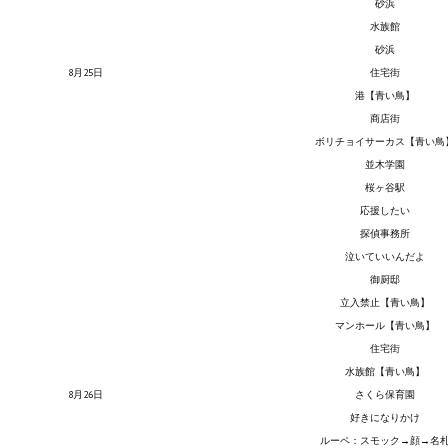
砂浜
Wedding Wear CBBE SSE BodySlide (with Physics)
水族館
砂浜
Работы Тестера 55
8月25日
住宅街
Наёмный оборотень
港【青い鳥】
商店街
Небесный воин
ボリチョイサーカス【青い鳥
並木学園
Немного героев меча и магии
桜ヶ谷駅
応援したい
Расширенная версия Х3
探偵事務所
泣いていいんだよ
REBalance
御厨邸
Работы Kuroneko
立入禁止【青い鳥】
マンホール【青い鳥】
Doom 3 Remaster Fan Edition
住宅街
水族館【青い鳥】
X2 - The Threat Remaster Fan Edition
8月26日
さくら保育園
好きになりかけ
Quake III Arena Remaster Fan Edition
ルーペ：スモック→顔→名