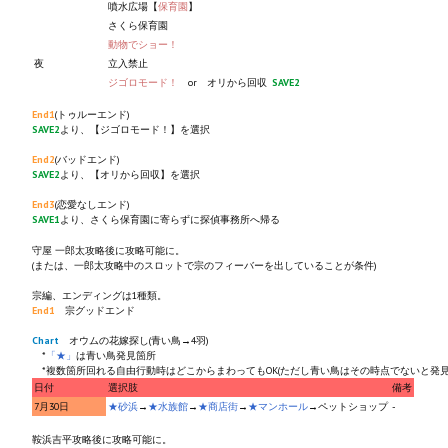
噴水広場【
保育園
】
さくら保育園
動物でショー！
夜
立入禁止
ジゴロモード！
or オリから回収
SAVE2
End1
(トゥルーエンド)
SAVE2
より、【ジゴロモード！】を選択
End2
(バッドエンド)
SAVE2
より、【オリから回収】を選択
End3
(恋愛なしエンド)
SAVE1
より、さくら保育園に寄らずに探偵事務所へ帰る
守屋 一郎太攻略後に攻略可能に。
(または、一郎太攻略中のスロットで宗のフィーバーを出していることが条件)
宗編、エンディングは1種類。
End1
宗グッドエンド
Chart
オウムの花嫁探し(青い鳥→4羽)
*
「★」
は青い鳥発見箇所
*複数箇所回れる自由行動時はどこからまわってもOK(ただし青い鳥はその時点でないと発見
日付
選択肢
備考
7月30日
★砂浜
→
★水族館
→
★商店街
→
★マンホール
→ペットショップ
-
鞍浜吉平攻略後に攻略可能に。