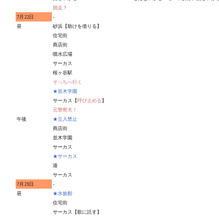
脱走？
PC Otome VN
7月22日
-
昼
砂浜【助けを借りる】
Vita VN
住宅街
商店街
噴水広場
PSP VN
サーカス
桜ヶ谷駅
PS3 VN
そっちへ行く
★並木学園
PS2 VN
サーカス【
呼び止める
】
元警察犬！
PS1 VN
午後
★立入禁止
商店街
PC FX VN
並木学園
サーカス
Saturn VN
★サーカス
港
サーカス
ストラテジーが必要なVN一覧 (List of VNs for which walkthrough ar
7月23日
-
昼
★水族館
HD REMASTERS (FAN EDITION) (HDリマスター（ファン・エディション）)
住宅街
サーカス【歌に託す】