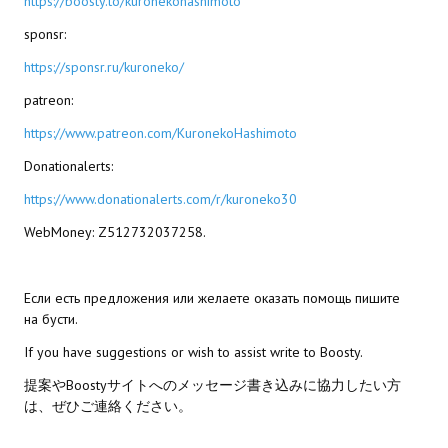
https://boosty.to/kuronekohashimoto
sponsr:
https://sponsr.ru/kuroneko/
patreon:
https://www.patreon.com/KuronekoHashimoto
Donationalerts:
https://www.donationalerts.com/r/kuroneko30
WebMoney: Z512732037258.
Если есть предложения или желаете оказать помощь пишите
на бусти.
If you have suggestions or wish to assist write to Boosty.
提案やBoostyサイトへのメッセージ書き込みに協力したい方
は、ぜひご連絡ください。