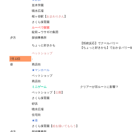
並木学園
噴水広場
桜ヶ谷駅【
おまわりさん
】
さくら保育園
ルーペで探索
錠前→ウサギの集団
夕方
探偵事務所
【拒絶反応】でクールバリー
ちょっと好きかも
【ちょっと好きかも】でおかまバリー
ペットショップ
7月22日
-
昼
商店街
★マンホール
ペットショップ
商店街
ミニゲーム
クリアーが宗ルートに影響？
ペットショップ【
公園
】
さくら保育園
砂浜
噴水広場
住宅街
★港
さくら保育園【
絵を描いてもらう
】
夕方
探偵事務所