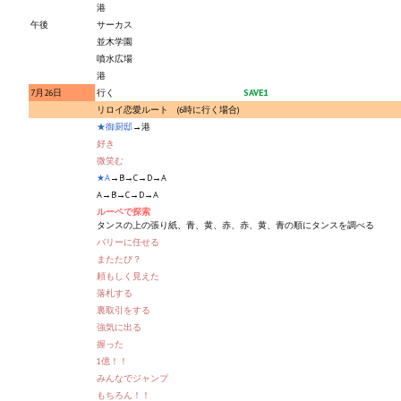
港
Nekopara Vol2 (Rus Version)
午後
サーカス
並木学園
Nekopara Vol3 (Rus Version)
噴水広場
港
7月26日
行く
SAVE1
リロイ恋愛ルート (6時に行く場合)
★御厨邸
→港
好き
微笑む
★A
→B→C→D→A
A→B→C→D→A
ルーペで探索
タンスの上の張り紙、青、黄、赤、赤、黄、青の順にタンスを調べる
バリーに任せる
またたび？
頼もしく見えた
落札する
裏取引をする
強気に出る
握った
1億！！
みんなでジャンプ
もちろん！！