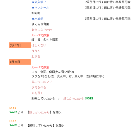
★立入禁止
2箇所目に行く前に青い鳥発見可能
★マンホール
2箇所目に行く前に青い鳥発見可能
Kingdoms of Amalur: Reckoning
御厨邸
★水族館
3箇所目に行く前に青い鳥発見可能
Mass Effect Andromeda
さくら保育園
好きになりかけ
Neverwinter Nights 1
ルーペで探索
瞳、服、名札を探索
(8月27日)
ほしくない
Sacred Ice & Blood
ううん
起きる
Sims 3
8月28日
-
ルーペで探索
Sims 4
フタ、側面、側面(色の薄い部分)
フタを3等分し(左、真ん中、右、真ん中、左)の順に叩く
鬼ごっこのフリ
Star Wars Jedi Knight: Dark Force II
タモを作る
糸を引く
Star Wars Knights of the Old Republic 1
動転していたから or
嬉しかったから
SAVE1
Star Wars Knights of the Old Republic 2
End1
SAVE1
より、【
嬉しかったから
】を選択
Titan Quest Immortal Throne
End2
SAVE1
より、【動転していたから】を選択