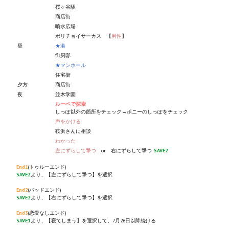
桜ヶ谷駅
商店街
噴水広場
ポリチョイサーカス 【
男性
】
昼
★港
御厨邸
★マンホール
住宅街
夕方
商店街
夜
並木学園
ルーペで探索
しっぽ以外の箇所をチェック→ポニーのしっぽをチェック
声をかける
鞍浜さんに相談
わかった
左にずらして撃つ
or 右にずらして撃つ
SAVE2
End1
(トゥルーエンド)
SAVE2
より、【左にずらして撃つ】を選択
End2
(バッドエンド)
SAVE2
より、【右にずらして撃つ】を選択
End3
(恋愛なしエンド)
SAVE1
より、【寝てしまう】を選択して、7月26日以降続ける