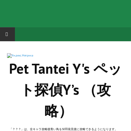
HOME
Pet Tantei Y's ペッ
ГРУППА "КАРЛ ВЕЛИКИЙ"
Завершённые проекты
ト探偵Y’s （攻
Русская биржа
Теневой кардинал для Обливиона
略）
Aliens vs Predator 2 (Русские субтитры)
Dungeon Siege 2 Legendary Mod (Русские субтитры)
「？？？」は、全キャラ攻略後青い鳥を50羽発見後に攻略できるようになります。