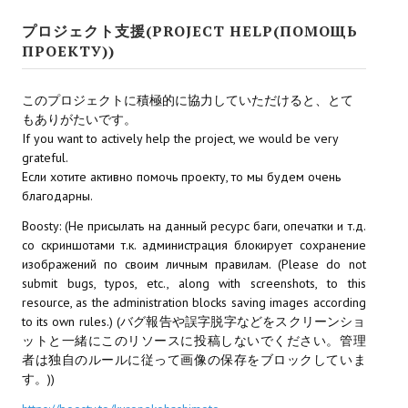
プロジェクト支援(PROJECT HELP(ПОМОЩЬ
ПРОЕКТУ))
このプロジェクトに積極的に協力していただけると、とて
もありがたいです。
If you want to actively help the project, we would be very
grateful.
Если хотите активно помочь проекту, то мы будем очень
благодарны.
Boosty: (Не присылать на данный ресурс баги, опечатки и т.д.
со скриншотами т.к. администрация блокирует сохранение
изображений по своим личным правилам. (Please do not
submit bugs, typos, etc., along with screenshots, to this
resource, as the administration blocks saving images according
to its own rules.) (バグ報告や誤字脱字などをスクリーンショ
ットと一緒にこのリソースに投稿しないでください。管理
者は独自のルールに従って画像の保存をブロックしていま
す。))