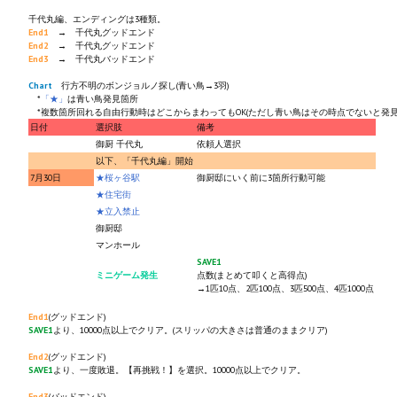
千代丸編、エンディングは3種類。
End1
→ 千代丸グッドエンド
End2
→ 千代丸グッドエンド
End3
→ 千代丸バッドエンド
Chart
行方不明のボンジョルノ探し(青い鳥→3羽)
*
「★」
は青い鳥発見箇所
*複数箇所回れる自由行動時はどこからまわってもOK(ただし青い鳥はその時点でないと発見
日付
選択肢
備考
御厨 千代丸
依頼人選択
以下、「千代丸編」開始
7月30日
★桜ヶ谷駅
御厨邸にいく前に3箇所行動可能
★住宅街
★立入禁止
御厨邸
マンホール
SAVE1
ミニゲーム発生
点数(まとめて叩くと高得点)
→1匹10点、2匹100点、3匹500点、4匹1000点
End1
(グッドエンド)
SAVE1
より、10000点以上でクリア。(スリッパの大きさは普通のままクリア)
End2
(グッドエンド)
SAVE1
より、一度敗退。【再挑戦！】を選択。10000点以上でクリア。
End3
(バッドエンド)