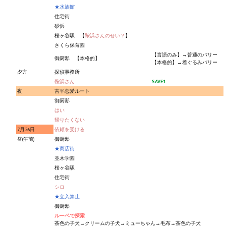
★水族館
住宅街
砂浜
桜ヶ谷駅 【
鞍浜さんのせい？
】
さくら保育園
【言語のみ】→普通のバリー
御厨邸 【本格的】
【本格的】→着ぐるみバリー
夕方
探偵事務所
鞍浜さん
SAVE1
夜
吉平恋愛ルート
御厨邸
はい
帰りたくない
7月26日
依頼を受ける
昼(午前)
御厨邸
★商店街
並木学園
桜ヶ谷駅
住宅街
シロ
★立入禁止
御厨邸
ルーペで探索
茶色の子犬→クリームの子犬→ミューちゃん→毛布→茶色の子犬