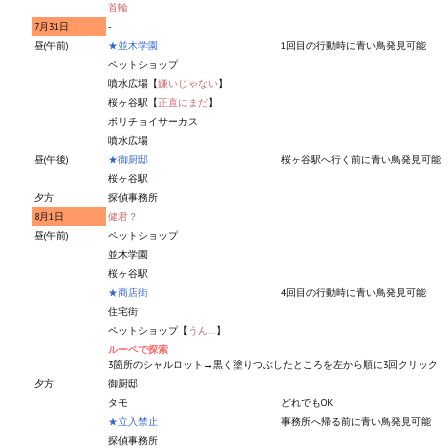
首輪
7月31日
-
昼(午前)
★並木学園
1回目の行動時に青い鳥発見可能
ペットショップ
噴水広場【
嫌いじゃない
】
桜ヶ谷駅【
正直にまだ
】
ボリチョイサーカス
噴水広場
昼(午後)
★御厨邸
桜ヶ谷駅へ行く前に青い鳥発見可能
桜ヶ谷駅
夕方
探偵事務所
8月1日
健君？
昼(午前)
ペットショップ
並木学園
桜ヶ谷駅
★商店街
4回目の行動時に青い鳥発見可能
住宅街
ペットショップ【
うん…
】
ルーペで探索
3箇所のシャルロット→黒く塗りつぶしたところを左から順に3回クリック
夕方
御厨邸
タモ
どれでもOK
★立入禁止
事務所へ帰る前に青い鳥発見可能
探偵事務所