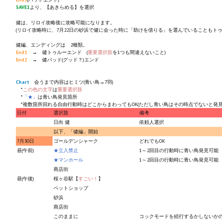
SAVE1
より、【あきらめる】を選択
健は、リロイ攻略後に攻略可能になります。
(リロイ攻略時に、7月22日の砂浜で健に会った時に「助けを借りる」を選んでいることもトゥ
健編、エンディングは 2種類。
End1
→ 健トゥルーエンド (
重要選択肢
を1つも間違えないこと)
End2
→ 健バッド(グッド？)エンド
Chart
会うまで内容はヒミツ(青い鳥→7羽)
*
この色の文字
は
重要選択肢
*
「★」
は青い鳥発見箇所
*複数箇所回れる自由行動時はどこからまわってもOK(ただし青い鳥はその時点でないと発見
日付
選択肢
備考
日向 健
依頼人選択
以下、「健編」開始
7月30日
ゴールデンシャーク
どれでもOK
昼(午前)
★立入禁止
1～2回目の行動時に青い鳥発見可能
★マンホール
1～2回目の行動時に青い鳥発見可能
商店街
昼(午後)
桜ヶ谷駅【
すごい！
】
ペットショップ
砂浜
商店街
このままに
コックモードを続行するかしないか