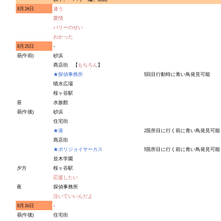
8月24日
違う
МОДЫ ДЛЯ ИГР
愛情
バリーのせい
わかった
Патчи
8月25日
-
昼(午前)
砂浜
Mass Effect 2
商店街 【
もちろん
】
★探偵事務所
3回目行動時に青い鳥発見可能
Mass Effect 3
噴水広場
桜ヶ谷駅
Моды
昼
水族館
昼(午後)
砂浜
Divinity Original Sin Enhanced Edition
住宅街
★港
2箇所目に行く前に青い鳥発見可能
Dragon Age: Origins
商店街
★ボリジョイサーカス
3箇所目に行く前に青い鳥発見可能
Dragon Age 2
並木学園
夕方
桜ヶ谷駅
応援したい
Dragon Age: Inquisition
夜
探偵事務所
泣いていいんだよ
Fallout 3
8月26日
-
昼(午後)
住宅街
GTA 5