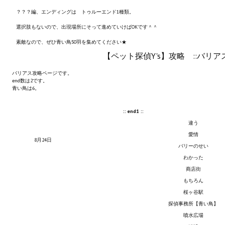
Новый ГГ
？？？編、エンディングは トゥルーエンド1種類。
選択肢もないので、出現場所にそって進めていけばOKです＾＾
Моды группы
素敵なので、ぜひ青い鳥50羽を集めてください★
Теневой кардинал для Скайрима
【ペット探偵Y's】攻略 ::バリアス
Работы Alexandra10
バリアス攻略ページです。
end数は2です。
青い鳥は6。
Kitana HGEC
Apella CBBE SSE BodySlide (with Physics)
:: end1 ::
違う
Apella 2.0 CBBE SSE BodySlide (with Physics)
愛情
8月24日
バリーのせい
Kitana CBBE SSE BodySlide (with Physics)
わかった
商店街
Nekomimi
もちろん
New Light Skyrim SE
桜ヶ谷駅
探偵事務所【青い鳥】
SB Corset Armor CBBE SSE BodySlide (with Physics)
噴水広場