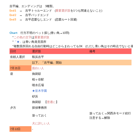
吉平編、エンディングは 3種類。
End1
→ 吉平トゥルーエンド (
重要選択肢
を1つも間違えないこと)
End2
→ 吉平バッドエンド
End3
→ 吉平恋愛なしエンド (恋愛ルート回避)
Chart
行方不明のペット探し(青い鳥→10羽)
*
この色の文字
は
重要選択肢
*
「★」
は青い鳥発見箇所
*複数箇所回れる自由行動時はどこからまわってもOK (ただし青い鳥はその時点でないと発
日付
選択肢
備考
依頼人選択
鞍浜吉平
以下、「吉平編」開始
7月21日
面白い人
昼
御厨邸
桜ヶ谷駅
噴水広場
★並木学園
砂浜
御厨邸 【
普通に
】
夕方
探偵事務所
放っておく→関西弁モード続行
放っておく
注意する→解除
犬に詳しい人
7月22日
-