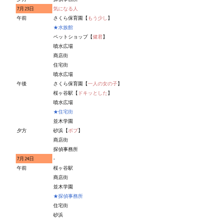
7月23日
気になる人
午前
さくら保育園【
もう少し
】
★水族館
ペットショップ【
健君
】
噴水広場
商店街
住宅街
噴水広場
午後
さくら保育園【
一人の女の子
】
桜ヶ谷駅【
ドキッとした
】
噴水広場
★住宅街
並木学園
夕方
砂浜【
ボブ
】
商店街
探偵事務所
7月24日
-
午前
桜ヶ谷駅
商店街
並木学園
★探偵事務所
住宅街
砂浜