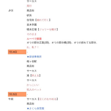
Doom 3 Remaster Fan Edition
サーカス
尾行
夕方
商店街
X2 - The Threat Remaster Fan Edition
砂浜
住宅街【
連れて行く
】
Quake III Arena Remaster Fan Edition
並木学園
噴水広場【
ジョリーを離す
】
Star Trek Voyager Elite Force Remaster Fan Edition
そのまま
ルーペで探索
Sacred Gold Remaster Fan Edition
オリの部分正面(2回)、オリの部分横(2回)、オリの折れてる部分、
わ、私？！
Aliens versus Predator 1 Remaster Fan Edition
7月24日
-
★探偵事務所
桜ヶ谷駅
Aliens versus Predator 2 Remaster Fan Edition
商店街
サーカス
Age of Pirates: Caribbean Tales Remaster Fan Edition
港【
吠える
】
サーカス
Sea Dogs - City of Abandoned Ships Remaster Fan Edition
かっこいい
犯人のペット
Sea Dogs Remaster Fan Edition
7月25日
-
午前
サーカス【
泣くのをやめる
】
商店街
NEKOPARA
★さくら保育園