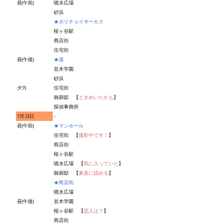
昼(午前)
噴水広場
砂浜
★ポリチョイサーカス
桜ヶ谷駅
商店街
住宅街
昼(午後)
★港
並木学園
砂浜
夕方
住宅街
御厨邸 【
ときめいたかも
】
探偵事務所
7月23日
-
昼(午前)
★マンホール
住宅街 【
撮影中です！
】
商店街
桜ヶ谷駅
噴水広場 【
気に入っていた
】
御厨邸 【
素直に認める
】
★商店街
噴水広場
昼(午後)
並木学園
桜ヶ谷駅 【
恋人は？
】
商店街