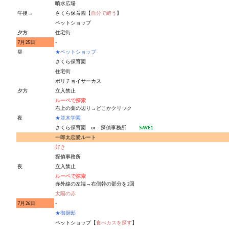
噴水広場
午後→
さくら保育園【
自分で縫う
】
ペットショップ
夕方
住宅街
7月25日
-
昼
★ペットショップ
さくら保育園
住宅街
ポリチョイサーカス
夕方
立入禁止
ルーペで探索
右上の葉の辺り→どこかクリック
夜
★並木学園
さくら保育園 or 探偵事務所
SAVE1
一郎太恋愛ルート
好き
探偵事務所
夜
立入禁止
ルーペで探索
赤外線の左端→右側幹の部分を2回
太陽の赤
7月26日
-
★御厨邸
ペットショップ【
食べカスを探す
】