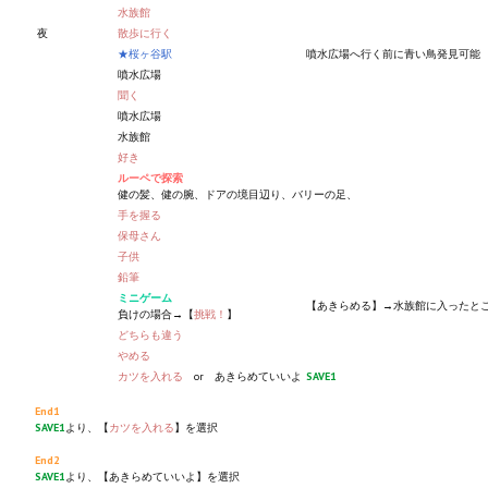
水族館
夜
散歩に行く
★桜ヶ谷駅
噴水広場へ行く前に青い鳥発見可能
噴水広場
聞く
噴水広場
水族館
好き
ルーペで探索
健の髪、健の腕、ドアの境目辺り、バリーの足、
手を握る
保母さん
子供
鉛筆
ミニゲーム
【あきらめる】→水族館に入ったと
負けの場合→【
挑戦！
】
どちらも違う
やめる
カツを入れる
or あきらめていいよ
SAVE1
End1
SAVE1
より、【
カツを入れる
】を選択
End2
SAVE1
より、【あきらめていいよ】を選択