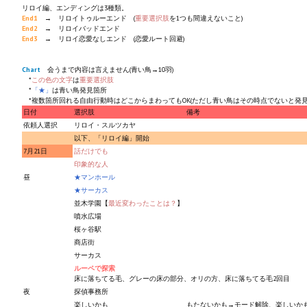
Ведьмак 1
リロイ編、エンディングは3種類。
End1
→ リロイトゥルーエンド (
重要選択肢
を1つも間違えないこと)
Ведьмак 2
End2
→ リロイバッドエンド
End3
→ リロイ恋愛なしエンド (恋愛ルート回避)
Ведьмак 3
Chart
会うまで内容は言えません(青い鳥→10羽)
*
この色の文字
は
重要選択肢
ЦИФРОВЫЕ КОМИКСЫ
*
「★」
は青い鳥発見箇所
*複数箇所回れる自由行動時はどこからまわってもOK(ただし青い鳥はその時点でないと発見
日付
選択肢
備考
EURO comics
依頼人選択
リロイ・スルツカヤ
以下、「リロイ編」開始
Manga List
7月21日
話だけでも
印象的な人
USA comics
昼
★マンホール
★サーカス
並木学園【
最近変わったことは？
】
ЧС
噴水広場
桜ヶ谷駅
WALKTHROUGH VN
商店街
サーカス
ルーペで探索
PC 18+
床に落ちてる毛、グレーの床の部分、オリの方、床に落ちてる毛2回目
夜
探偵事務所
PC 12-17
楽しいかも
もたないかも→モード解除、楽しいか