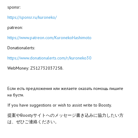
sponsr:
PC Otome VN
https://sponsr.ru/kuroneko/
Vita VN
patreon:
PSP VN
https://www.patreon.com/KuronekoHashimoto
Donationalerts:
PS3 VN
https://www.donationalerts.com/r/kuroneko30
PS2 VN
WebMoney: Z512732037258.
PS1 VN
PC FX VN
Если есть предложения или желаете оказать помощь пишите
на бусти.
Saturn VN
If you have suggestions or wish to assist write to Boosty.
ストラテジーが必要なVN一覧 (List of VNs for which walkthrough ar
提案やBoostyサイトへのメッセージ書き込みに協力したい方
は、ぜひご連絡ください。
HD REMASTERS (FAN EDITION) (HDリマスター（ファン・エディション）)