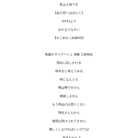
私は人形です
Wedding Wear CBBE SSE BodySlide (with Physics)
【あの空へはばたく】
Работы Тестера 55
SAVE1より
Наёмный оборотень
おかえりなさい
【かごめかごめ(BAD)】
Небесный воин
鳥籠のマリアージュ 攻略 三枝翔太
Немного героев меча и магии
翔太に話しかける
Расширенная версия Х3
前向きに考えてみる
特になんとも
REBalance
噂は噂ですから
Работы Kuroneko
相談しません
もう死ぬのは見たくない
Doom 3 Remaster Fan Edition
翔太さんだから
X2 - The Threat Remaster Fan Edition
迷惑は掛けられてません
優しくしなければいいのでは
Quake III Arena Remaster Fan Edition
……好きだから？