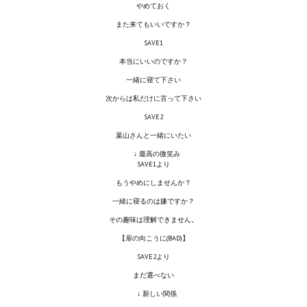
やめておく
また来てもいいですか？
Kingdoms of Amalur: Reckoning
SAVE1
Mass Effect Andromeda
本当にいいのですか？
一緒に寝て下さい
Neverwinter Nights 1
次からは私だけに言って下さい
Sacred Ice & Blood
SAVE2
葉山さんと一緒にいたい
Sims 3
↓ 最高の微笑み
SAVE1より
Sims 4
もうやめにしませんか？
Star Wars Jedi Knight: Dark Force II
一緒に寝るのは嫌ですか？
その趣味は理解できません。
Star Wars Knights of the Old Republic 1
【扉の向こうに(BAD)】
Star Wars Knights of the Old Republic 2
SAVE2より
まだ選べない
Titan Quest Immortal Throne
↓ 新しい関係