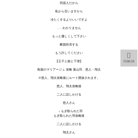
同居人だから
МОДЫ ДЛЯ ИГР
私から言いますから
冷たくするよりいいですよ
Патчи
……わかりません
もっと優しくして下さい
Mass Effect 2
断固拒否する
Mass Effect 3
もう許してください
【王子と姫と下僕】
Моды
ПОИСК
鳥籠のマリアージュ 攻略 葉山司、悠人・翔太
Divinity Original Sin Enhanced Edition
※悠人、翔太攻略後にルート開放されます。
悠人、翔太攻略後
Dragon Age: Origins
二人に話しかける
Dragon Age 2
悠人さん
↓ もぎ取られた羽
Dragon Age: Inquisition
もぎ取られた羽攻略後
二人に話しかける
Fallout 3
翔太さん
GTA 5