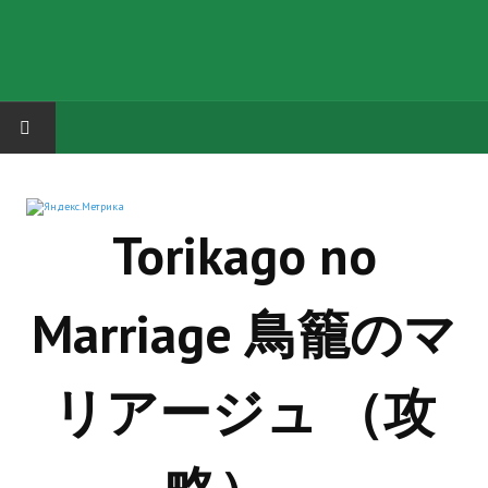
HOME
Torikago no
ГРУППА "КАРЛ ВЕЛИКИЙ"
Завершённые проекты
Marriage 鳥籠のマ
Русская биржа
Теневой кардинал для Обливиона
リアージュ （攻
Aliens vs Predator 2 (Русские субтитры)
Dungeon Siege 2 Legendary Mod (Русские субтитры)