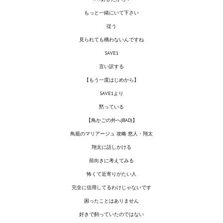
Star Trek Voyager Elite Force Remaster Fan Edition
もっと一緒にいて下さい
従う
Sacred Gold Remaster Fan Edition
見られても構わないんですね
Red Faction remaster Fan Edition
SAVE1
言い訳する
Aliens versus Predator 1 Remaster Fan Edition
【もう一度はじめから】
Age of Pirates: Caribbean Tales Remaster Fan Edition
SAVE1より
黙っている
Корсары 3 Сундук мертвеца Remaster Fan Edition
【鳥かごの外へ(BAD)】
Sea Dogs - City of Abandoned Ships Remaster Fan Edition
鳥籠のマリアージュ 攻略 悠人・翔太
翔太に話しかける
Sea Dogs Remaster Fan Edition
前向きに考えてみる
НОВОСТИ ПОРТАЛА
怖くて近寄りがたい人
完全に信用してるわけじゃないです
Новости
困ったことはありません
好きで飼っていたのではない
Новости Архив