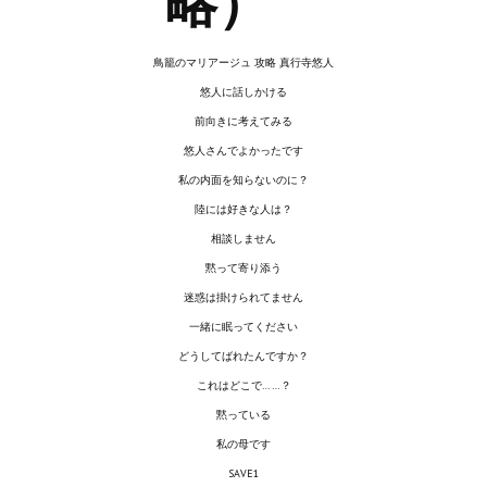
略）
Новый ГГ
Моды группы
鳥籠のマリアージュ 攻略 真行寺悠人
悠人に話しかける
Теневой кардинал для Скайрима
前向きに考えてみる
Работы Alexandra10
悠人さんでよかったです
私の内面を知らないのに？
Kitana HGEC
陸には好きな人は？
Apella CBBE SSE BodySlide (with Physics)
相談しません
黙って寄り添う
Apella 2.0 CBBE SSE BodySlide (with Physics)
迷惑は掛けられてません
Kitana CBBE SSE BodySlide (with Physics)
一緒に眠ってください
どうしてばれたんですか？
Nekomimi
これはどこで……？
New Light Skyrim SE
黙っている
私の母です
SB Corset Armor CBBE SSE BodySlide (with Physics)
SAVE1