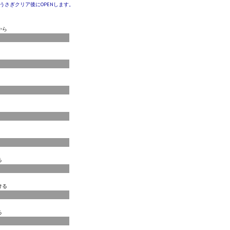
うさぎクリア後にOPENします。
から
る
ける
る