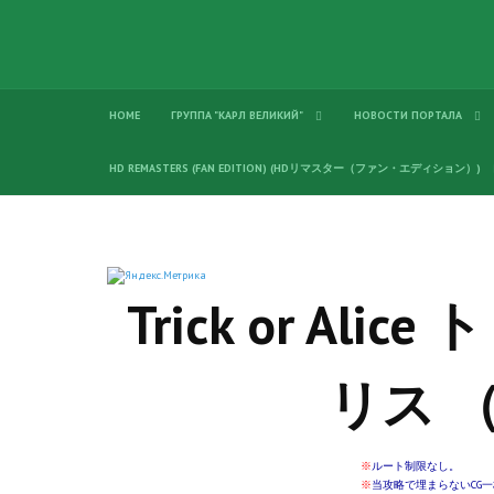
HOME
ГРУППА "КАРЛ ВЕЛИКИЙ"
НОВОСТИ ПОРТАЛА
HD REMASTERS (FAN EDITION) (HDリマスター（ファン・エディション）)
Trick or Al
リス 
※
ルート制限なし。
※
当攻略で埋まらないCG