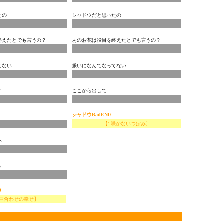
たの
シャドウだと思ったの
終えたとでも言うの？
あのお花は役目を終えたとでも言うの？
てない
嫌いになんてなってない
？
ここから出して
シャドウ
BadEND
【1.咲かないつぼみ】
い
う
D
背中合わせの幸せ】