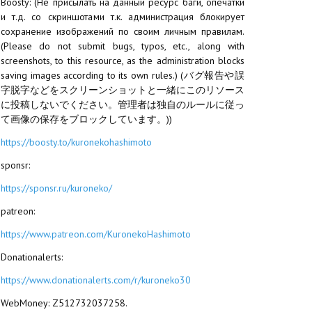
Boosty: (Не присылать на данный ресурс баги, опечатки
и т.д. со скриншотами т.к. администрация блокирует
сохранение изображений по своим личным правилам.
(Please do not submit bugs, typos, etc., along with
screenshots, to this resource, as the administration blocks
saving images according to its own rules.) (バグ報告や誤
字脱字などをスクリーンショットと一緒にこのリソース
に投稿しないでください。管理者は独自のルールに従っ
て画像の保存をブロックしています。))
https://boosty.to/kuronekohashimoto
sponsr:
https://sponsr.ru/kuroneko/
patreon:
https://www.patreon.com/KuronekoHashimoto
Donationalerts:
https://www.donationalerts.com/r/kuroneko30
WebMoney: Z512732037258.