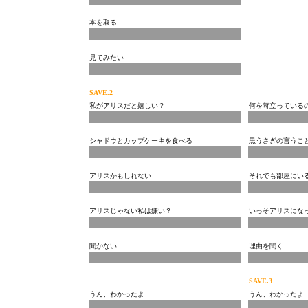
本を取る
見てみたい
SAVE.2
私がアリスだと嬉しい？
何を苛立っている
シャドウとカップケーキを食べる
黒うさぎの言うこ
アリスかもしれない
それでも部屋にい
アリスじゃない私は嫌い？
いっそアリスにな
聞かない
理由を聞く
SAVE.3
うん、わかったよ
うん、わかったよ