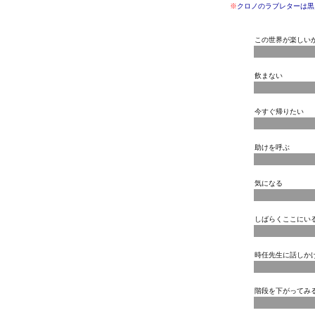
※
クロノのラブレターは黒
この世界が楽しい
飲まない
今すぐ帰りたい
助けを呼ぶ
気になる
しばらくここにい
時任先生に話しか
階段を下がってみ