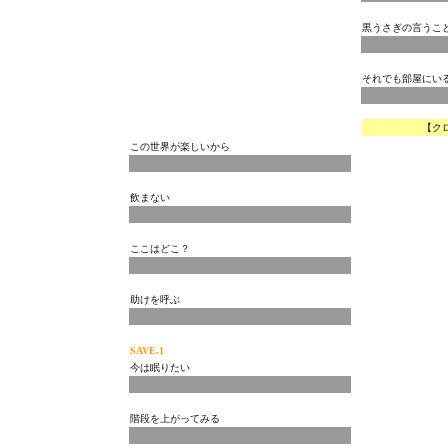
黒うさぎの言うこ
それでも部屋にい
【ク
この世界が楽しいから
飲まない
ここはどこ？
助けを呼ぶ
SAVE.1
今は眠りたい
階段を上がってみる