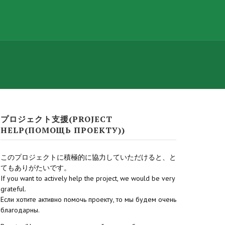
プロジェクト支援(PROJECT
HELP(ПОМОЩЬ ПРОЕКТУ))
このプロジェクトに積極的に協力していただけると、と
てもありがたいです。
If you want to actively help the project, we would be very
grateful.
Если хотите активно помочь проекту, то мы будем очень
благодарны.