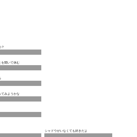
の？
とを聞いて休む
る
ってみようかな
シャドウがいなくても好きだよ