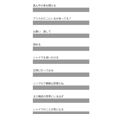
真ん中の扉を開ける
アリスがどこにいるか知ってる？
お願い、放して
諦める
シャドウを追いかける
広間に行ってみる
シンプルで素敵な部屋だね
まだ物語の世界にいるはず
シャドウのことが気になる