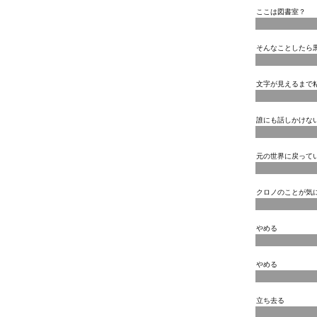
ここは図書室？
そんなことしたら
文字が見えるまで
誰にも話しかけな
元の世界に戻って
クロノのことが気
やめる
やめる
立ち去る