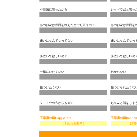
不思議に思ったから
シャドウだと思っ
あのお花は役目を終えたとでも言うの？
あのお花は役目を
嫌いになんてなってない
嫌いになんてなっ
傍にいて欲しいの？
傍にいて欲しいの
一緒にいたくない
わからない
傷つけたくない
傷つけられたくな
シャドウの方からも来て
ちゃんと話をしよ
不思議の国
不思議の国
HappyEND
BadEN
【3.変わる世界】
【2.