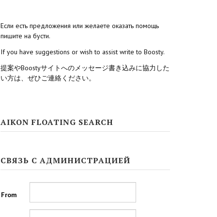
Если есть предложения или желаете оказать помощь
пишите на бусти.
If you have suggestions or wish to assist write to Boosty.
提案やBoostyサイトへのメッセージ書き込みに協力した
い方は、ぜひご連絡ください。
AIKON FLOATING SEARCH
СВЯЗЬ С АДМИНИСТРАЦИЕЙ
From