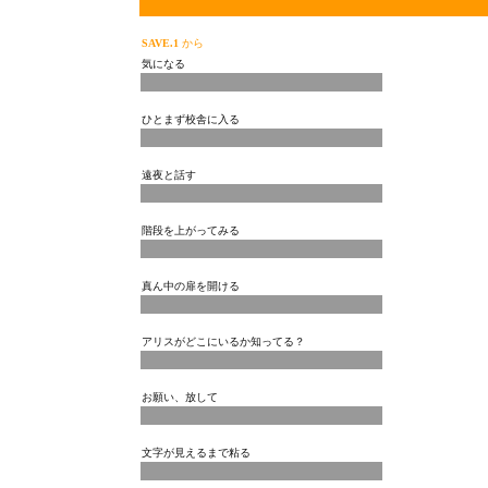
SAVE.1
から
気になる
ひとまず校舎に入る
遠夜と話す
階段を上がってみる
真ん中の扉を開ける
アリスがどこにいるか知ってる？
お願い、放して
文字が見えるまで粘る