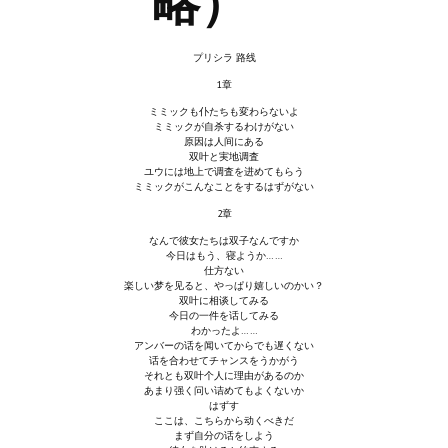
略）
Новый ГГ
Моды группы
プリシラ 路线
1章
Теневой кардинал для Скайрима
ミミックも仆たちも変わらないよ
ミミックが自杀するわけがない
Работы Alexandra10
原因は人间にある
双叶と実地调査
ユウには地上で调査を进めてもらう
Kitana HGEC
ミミックがこんなことをするはずがない
2章
Apella CBBE SSE BodySlide (with Physics)
なんで彼女たちは双子なんですか
今日はもう、寝ようか……
Apella 2.0 CBBE SSE BodySlide (with Physics)
仕方ない
楽しい梦を见ると、やっぱり嬉しいのかい？
Kitana CBBE SSE BodySlide (with Physics)
双叶に相谈してみる
今日の一件を话してみる
わかったよ……
Nekomimi
アンバーの话を闻いてからでも遅くない
话を合わせてチャンスをうかがう
それとも双叶个人に理由があるのか
New Light Skyrim SE
あまり强く问い诘めてもよくないか
はずす
ここは、こちらから动くべきだ
SB Corset Armor CBBE SSE BodySlide (with Physics)
まず自分の话をしよう