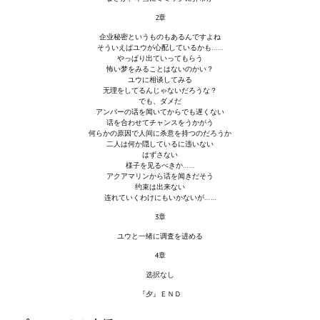
2章
МОДЫ ДЛЯ ИГР
企业秘密というものもあるんですよね
そういえばユウが心配しているかも……
Патчи
やっぱり出ていってもらう
怖い梦をみることはないのかい？
ユウに相谈してみる
Mass Effect 2
无理をしてるんじゃないだろうな？
でも、ダメだ
アンバーの话を闻いてからでも遅くない
Mass Effect 3
话を合わせてチャンスをうかがう
何らかの原因で人间に杀意を持つのだろうか
Моды
二人は何か隠しているに违いない
はずさない
様子を见るべきか……
Divinity Original Sin Enhanced Edition
アクアマリンから话を闻きだそう
约束は出来ない
连れていくわけにもいかないが……
Dragon Age: Origins
3章
Dragon Age 2
ユウと一绪に调査を进める
4章
Dragon Age: Inquisition
选択なし
Fallout 3
『夕』ＥＮＤ
GTA 5