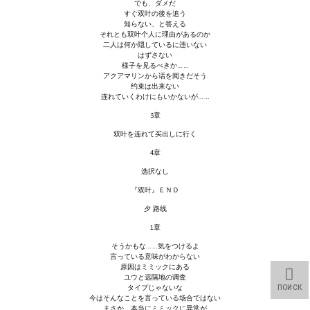
でも、ダメだ
Star Trek Voyager Elite Force Remaster Fan Edition
すぐ双叶の後を追う
知らない、と答える
それとも双叶个人に理由があるのか
Sacred Gold Remaster Fan Edition
二人は何か隠しているに违いない
はずさない
様子を见るべきか……
Red Faction remaster Fan Edition
アクアマリンから话を闻きだそう
约束は出来ない
Aliens versus Predator 1 Remaster Fan Edition
连れていくわけにもいかないが……
3章
Age of Pirates: Caribbean Tales Remaster Fan Edition
双叶を连れて买出しに行く
Корсары 3 Сундук мертвеца Remaster Fan Edition
4章
选択なし
Sea Dogs - City of Abandoned Ships Remaster Fan Edition
『双叶』ＥＮＤ
Sea Dogs Remaster Fan Edition
夕 路线
1章
НОВОСТИ ПОРТАЛА
そうかもな……気をつけるよ
言っている意味がわからない
原因はミミックにある
Новости
ユウと远隔地の调査
タイプじゃないな
ПОИСК
今はそんなことを言っている场合ではない
Новости Архив
まさか、本当にミミックに异常が