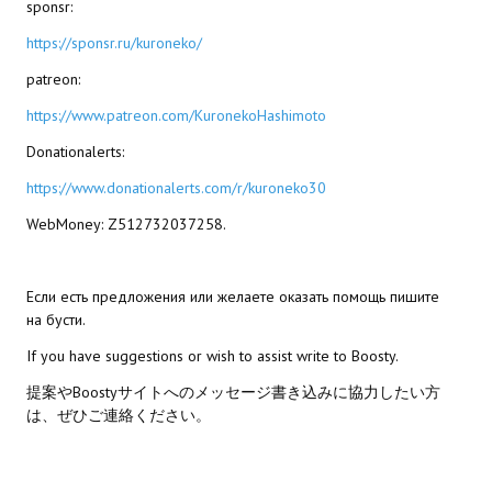
Ведьмак 1
sponsr:
https://sponsr.ru/kuroneko/
Ведьмак 2
patreon:
Ведьмак 3
https://www.patreon.com/KuronekoHashimoto
ЦИФРОВЫЕ КОМИКСЫ
Donationalerts:
https://www.donationalerts.com/r/kuroneko30
EURO comics
WebMoney: Z512732037258.
Manga List
USA comics
Если есть предложения или желаете оказать помощь пишите
на бусти.
ЧС
If you have suggestions or wish to assist write to Boosty.
WALKTHROUGH VN
提案やBoostyサイトへのメッセージ書き込みに協力したい方
は、ぜひご連絡ください。
PC 18+
PC 12-17