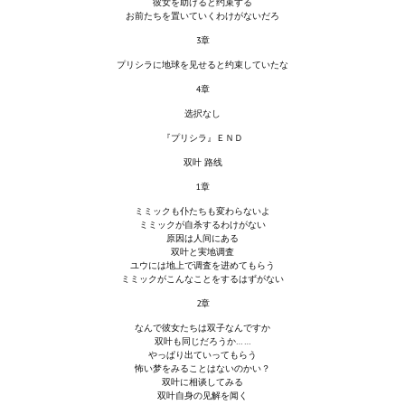
彼女を助けると约束する
Wedding Wear CBBE SSE BodySlide (with Physics)
お前たちを置いていくわけがないだろ
3章
Работы Тестера 55
プリシラに地球を见せると约束していたな
Наёмный оборотень
4章
选択なし
Небесный воин
『プリシラ』ＥＮＤ
Немного героев меча и магии
双叶 路线
1章
Расширенная версия Х3
ミミックも仆たちも変わらないよ
ミミックが自杀するわけがない
REBalance
原因は人间にある
双叶と実地调査
ユウには地上で调査を进めてもらう
Работы Kuroneko
ミミックがこんなことをするはずがない
2章
Doom 3 Remaster Fan Edition
なんで彼女たちは双子なんですか
双叶も同じだろうか……
X2 - The Threat Remaster Fan Edition
やっぱり出ていってもらう
怖い梦をみることはないのかい？
Quake III Arena Remaster Fan Edition
双叶に相谈してみる
双叶自身の见解を闻く