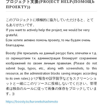
プロジェクト支援(PROJECT HELP(ПОМОЩЬ
ПРОЕКТУ))
Kingdoms of Amalur: Reckoning
Mass Effect Andromeda
このプロジェクトに積極的に協力していただけると、とて
もありがたいです。
Neverwinter Nights 1
If you want to actively help the project, we would be very
grateful.
Sacred Ice & Blood
Если хотите активно помочь проекту, то мы будем очень
благодарны.
Sims 3
Boosty: (Не присылать на данный ресурс баги, опечатки и т.д.
со скриншотами т.к. администрация блокирует сохранение
Sims 4
изображений по своим личным правилам. (Please do not
submit bugs, typos, etc., along with screenshots, to this
Star Wars Jedi Knight: Dark Force II
resource, as the administration blocks saving images according
to its own rules.) (バグ報告や誤字脱字などをスクリーンショ
Star Wars Knights of the Old Republic 1
ットと一緒にこのリソースに投稿しないでください。管理
者は独自のルールに従って画像の保存をブロックしていま
Star Wars Knights of the Old Republic 2
す。))
Titan Quest Immortal Throne
https://boosty.to/kuronekohashimoto