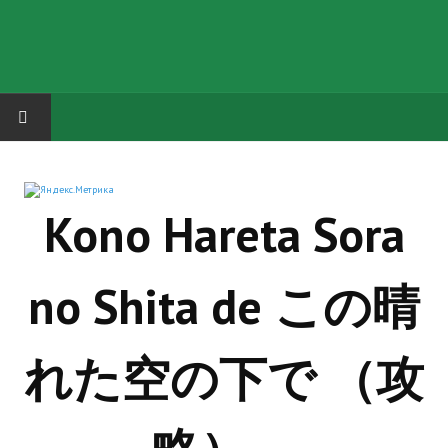
HOME
Kono Hareta Sora
ГРУППА "КАРЛ ВЕЛИКИЙ"
Завершённые проекты
no Shita de この晴
Русская биржа
Теневой кардинал для Обливиона
れた空の下で （攻
Aliens vs Predator 2 (Русские субтитры)
Dungeon Siege 2 Legendary Mod (Русские субтитры)