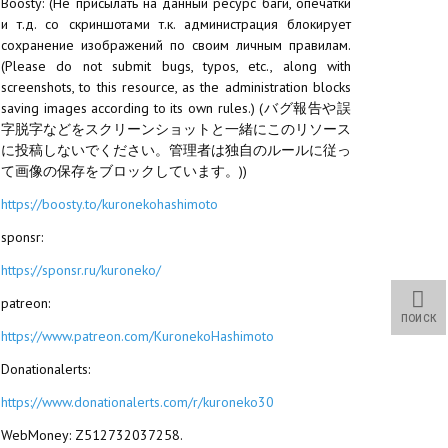
Boosty: (Не присылать на данный ресурс баги, опечатки
и т.д. со скриншотами т.к. администрация блокирует
сохранение изображений по своим личным правилам.
(Please do not submit bugs, typos, etc., along with
screenshots, to this resource, as the administration blocks
saving images according to its own rules.) (バグ報告や誤
字脱字などをスクリーンショットと一緒にこのリソース
に投稿しないでください。管理者は独自のルールに従っ
て画像の保存をブロックしています。))
https://boosty.to/kuronekohashimoto
sponsr:
https://sponsr.ru/kuroneko/
patreon:
ПОИСК
https://www.patreon.com/KuronekoHashimoto
Donationalerts:
https://www.donationalerts.com/r/kuroneko30
WebMoney: Z512732037258.