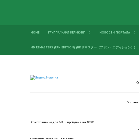
HOME
ГРУППА "КАРЛ ВЕЛИКИЙ"
НОВОСТИ ПОРТАЛА
HD REMASTERS (FAN EDITION) (HDリマスター（ファン・エディション）)
С
Сохране
Это сохранение, где GTA 5 пройдена на 100%.
Поместить сохранение в папку