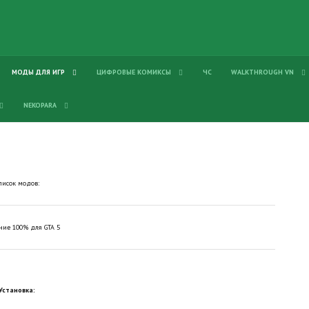
МОДЫ ДЛЯ ИГР
ЦИФРОВЫЕ КОМИКСЫ
ЧС
WALKTHROUGH VN
NEKOPARA
писок модов:
ние 100% для GTA 5
Установка: