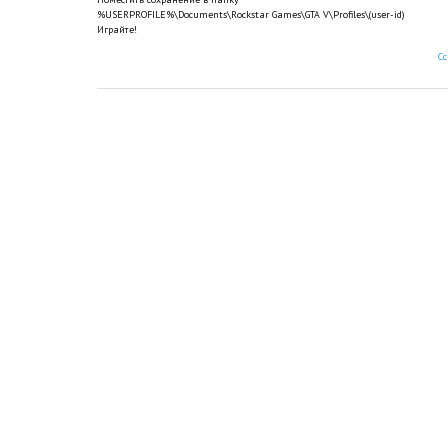
%USERPROFILE%\Documents\Rockstar Games\GTA V\Profiles\(user-id)
Играйте!
С