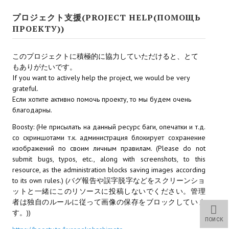
Новый ГГ
プロジェクト支援(PROJECT HELP(ПОМОЩЬ
ПРОЕКТУ))
Моды группы
Теневой кардинал для Скайрима
このプロジェクトに積極的に協力していただけると、とて
もありがたいです。
Работы Alexandra10
If you want to actively help the project, we would be very
grateful.
Kitana HGEC
Если хотите активно помочь проекту, то мы будем очень
благодарны.
Apella CBBE SSE BodySlide (with Physics)
Boosty: (Не присылать на данный ресурс баги, опечатки и т.д.
Apella 2.0 CBBE SSE BodySlide (with Physics)
со скриншотами т.к. администрация блокирует сохранение
изображений по своим личным правилам. (Please do not
Kitana CBBE SSE BodySlide (with Physics)
submit bugs, typos, etc., along with screenshots, to this
resource, as the administration blocks saving images according
Nekomimi
to its own rules.) (バグ報告や誤字脱字などをスクリーンショ
ットと一緒にこのリソースに投稿しないでください。管理
New Light Skyrim SE
者は独自のルールに従って画像の保存をブロックしていま
す。))
SB Corset Armor CBBE SSE BodySlide (with Physics)
ПОИСК