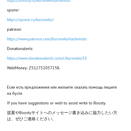
https://boosty.to/kuronekohashimoto
Wedding Wear CBBE SSE BodySlide (with Physics)
sponsr:
Работы Тестера 55
https://sponsr.ru/kuroneko/
Наёмный оборотень
patreon:
https://www.patreon.com/KuronekoHashimoto
Небесный воин
Donationalerts:
Немного героев меча и магии
https://www.donationalerts.com/r/kuroneko30
Расширенная версия Х3
WebMoney: Z512732037258.
REBalance
Если есть предложения или желаете оказать помощь пишите
Работы Kuroneko
на бусти.
Doom 3 Remaster Fan Edition
If you have suggestions or wish to assist write to Boosty.
X2 - The Threat Remaster Fan Edition
提案やBoostyサイトへのメッセージ書き込みに協力したい方
は、ぜひご連絡ください。
Quake III Arena Remaster Fan Edition