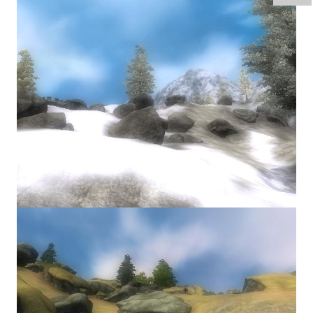
Doom 3 Remaster Fan Edition
X2 - The Threat Remaster Fan Edition
Quake III Arena Remaster Fan Edition
Star Trek Voyager Elite Force Remaster Fan Edition
Sacred Gold Remaster Fan Edition
Aliens versus Predator 1 Remaster Fan Edition
Aliens versus Predator 2 Remaster Fan Edition
Age of Pirates: Caribbean Tales Remaster Fan Edition
Sea Dogs - City of Abandoned Ships Remaster Fan Edition
Sea Dogs Remaster Fan Edition
NEKOPARA