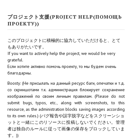
プロジェクト支援(PROJECT HELP(ПОМОЩЬ
ПРОЕКТУ))
このプロジェクトに積極的に協力していただけると、とて
もありがたいです。
If you want to actively help the project, we would be very
grateful.
Если хотите активно помочь проекту, то мы будем очень
благодарны.
Boosty: (Не присылать на данный ресурс баги, опечатки и т.д.
со скриншотами т.к. администрация блокирует сохранение
изображений по своим личным правилам. (Please do not
submit bugs, typos, etc., along with screenshots, to this
resource, as the administration blocks saving images according
to its own rules.) (バグ報告や誤字脱字などをスクリーンショ
ットと一緒にこのリソースに投稿しないでください。管理
者は独自のルールに従って画像の保存をブロックしていま
す。))