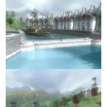
МОДЫ ДЛЯ ИГР
Патчи
Mass Effect 2
Mass Effect 3
Моды
Divinity Original Sin Enhanced Edition
Dragon Age: Origins
Dragon Age 2
Dragon Age: Inquisition
Fallout 3
GTA 5