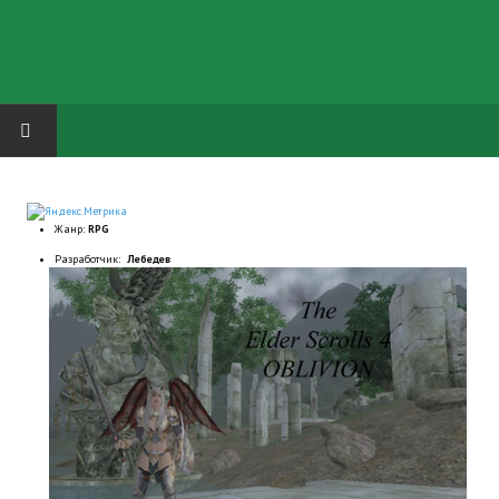
HOME
Жанр:
RPG
ГРУППА "КАРЛ ВЕЛИКИЙ"
Разработчик:
Лебедев
Завершённые проекты
Русская биржа
Теневой кардинал для Обливиона
Aliens vs Predator 2 (Русские субтитры)
Dungeon Siege 2 Legendary Mod (Русские субтитры)