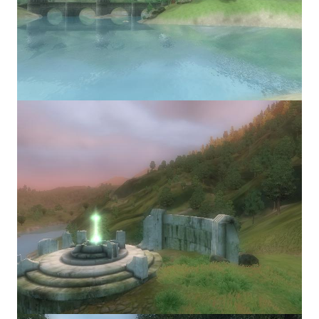
Kingdoms of Amalur: Reckoning
Mass Effect Andromeda
Neverwinter Nights 1
Sacred Ice & Blood
Sims 3
Sims 4
Star Wars Jedi Knight: Dark Force II
Star Wars Knights of the Old Republic 1
Star Wars Knights of the Old Republic 2
Titan Quest Immortal Throne