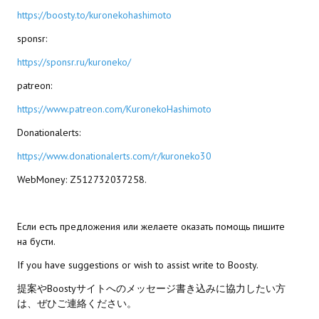
https://boosty.to/kuronekohashimoto
sponsr:
https://sponsr.ru/kuroneko/
patreon:
https://www.patreon.com/KuronekoHashimoto
Donationalerts:
https://www.donationalerts.com/r/kuroneko30
WebMoney: Z512732037258.
Если есть предложения или желаете оказать помощь пишите
на бусти.
If you have suggestions or wish to assist write to Boosty.
提案やBoostyサイトへのメッセージ書き込みに協力したい方
は、ぜひご連絡ください。