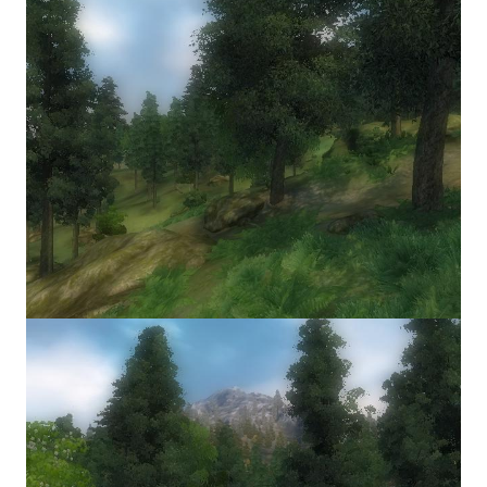
Ведьмак 1
Ведьмак 2
Ведьмак 3
ЦИФРОВЫЕ КОМИКСЫ
EURO comics
Manga List
USA comics
ЧС
WALKTHROUGH VN
PC 18+
PC 12-17