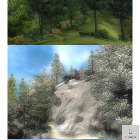
PC Otome VN
Vita VN
PSP VN
PS3 VN
PS2 VN
PS1 VN
PC FX VN
Saturn VN
ストラテジーが必要なVN一覧 (List of VNs for which walkthrough ar
HD REMASTERS (FAN EDITION) (HDリマスター（ファン・エディション）)
ПОИСК