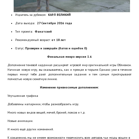
Новый ГГ
Издатель за рубежом:
КАРЛ ВЕЛИКИЙ
Моды группы
Дата выхода:
27 Сентября 2016 года
Теневой кардинал для Скайрима
Тип проекта:
Фанатский
Рекомендуемый возраст:
от 18 лет
Работы Alexandra10
Статус:
Проверен и завершён (багов и ошибок 0)
Kitana HGEC
Финальная микро-версия 1.6
Дополнение теневой кардинал расширяет игровой мир оригинальной игры Обливион.
Apella CBBE SSE BodySlide (with Physics)
Начиная новую игру, вы оказываетесь, как и прежде в тюрьме. Однако уже в течение
первых минут тебе дают дополнительные задания и тем самым приоткрывают
полностью новую сюжетную линию.
Apella 2.0 CBBE SSE BodySlide (with Physics)
Изменение привносимые дополнением:
Kitana CBBE SSE BodySlide (with Physics)
Улучшенная графика
Добавлены напарники, чтобы разнообразить игру.
Nekomimi
Много новых видов вещей, мечей, броней, поясов и т.д.
New Light Skyrim SE
Новые анимации.
И много ещё других изменений.
SB Corset Armor CBBE SSE BodySlide (with Physics)
К сожалению, мы не имеем возможности перечислить всех авторов, чьи моды вошли в