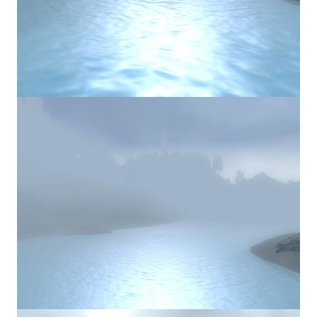
Star Trek Voyager Elite Force Remaster Fan Edition
Sacred Gold Remaster Fan Edition
Red Faction remaster Fan Edition
Aliens versus Predator 1 Remaster Fan Edition
Age of Pirates: Caribbean Tales Remaster Fan Edition
Корсары 3 Сундук мертвеца Remaster Fan Edition
Sea Dogs - City of Abandoned Ships Remaster Fan Edition
Sea Dogs Remaster Fan Edition
НОВОСТИ ПОРТАЛА
Новости
Новости Архив