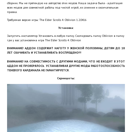
сборник. Мы не претендую на авторство этих модов. Наша задача была - адаптация
Wedding Wear CBBE SSE BodySlide (with Physics)
всех модов для совместной работы под чистой игрой, их слияние и окончательная
правка.
Работы Тестера 55
Требуемая версия игры: The Elder Scrolls 4: Oblivion 1.2.0416
Установка:
Наёмный оборотень
Запустить инсталлятор. Установить в любую папку. Скопировать папку Oblivion в папку
Небесный воин
где у вас установлена игра The Elder Scrolls 4: Oblivion
ВНИМАНИЕ! АДДОН СОДЕРЖИТ НАГОТУ У ЖЕНСКОЙ ПОЛОВИНЫ, ДЕТЯМ ДО 18
Немного героев меча и магии
ЛЕТ СКАЧИВАТЬ И УСТАНАВЛИВАТЬ ВОСПРЕЩЕНО!!!
ВНИМАНИЕ! НА СОВМЕСТИМОСТЬ С ДРУГИМИ МОДАМИ, ЧТО НЕ ВХОДЯТ В ЭТОТ
Расширенная версия Х3
АДДОН НЕ ПРОВЕРЯЛОСЬ. УСТАНАВЛИВАЯ ДРУГИЕ МОДЫ РАБОТОСПОСОБНОСТЬ
ТЕНЕВОГО КАРДИНАЛА НЕ ГАРАНТИРУЕТСЯ.
REBalance
Скриншоты:
Работы Kuroneko
Doom 3 Remaster Fan Edition
X2 - The Threat Remaster Fan Edition
Quake III Arena Remaster Fan Edition