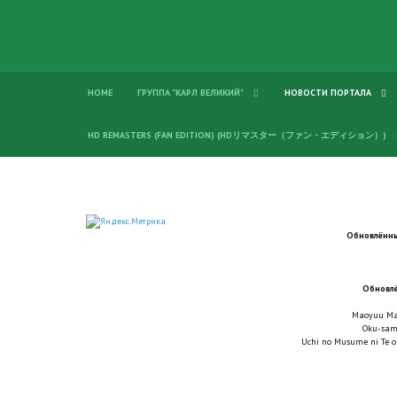
HOME
ГРУППА "КАРЛ ВЕЛИКИЙ"
НОВОСТИ ПОРТАЛА
HD REMASTERS (FAN EDITION) (HDリマスター（ファン・エディション）)
Обновлённы
Обновлё
Maoyuu Ma
Oku-sama
Uchi no Musume ni Te o