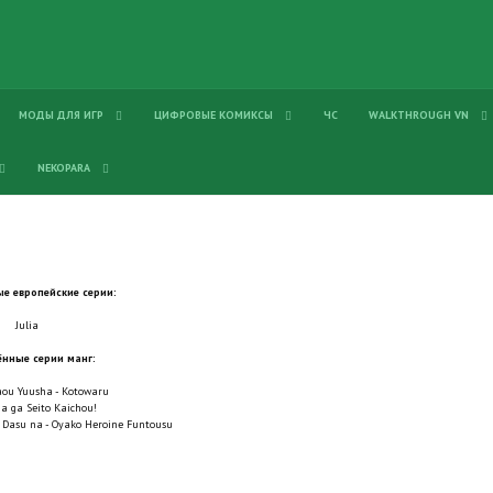
МОДЫ ДЛЯ ИГР
ЦИФРОВЫЕ КОМИКСЫ
ЧС
WALKTHROUGH VN
NEKOPARA
е европейские серии:
Julia
нные серии манг:
ou Yuusha - Kotowaru
 ga Seito Kaichou!
 Dasu na - Oyako Heroine Funtousu