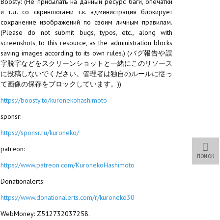
Boosty: (Не присылать на данный ресурс баги, опечатки
и т.д. со скриншотами т.к. администрация блокирует
сохранение изображений по своим личным правилам.
(Please do not submit bugs, typos, etc., along with
screenshots, to this resource, as the administration blocks
saving images according to its own rules.) (バグ報告や誤
字脱字などをスクリーンショットと一緒にこのリソース
に投稿しないでください。管理者は独自のルールに従っ
て画像の保存をブロックしています。))
https://boosty.to/kuronekohashimoto
sponsr:
https://sponsr.ru/kuroneko/
patreon:
ПОИСК
https://www.patreon.com/KuronekoHashimoto
Donationalerts:
https://www.donationalerts.com/r/kuroneko30
WebMoney: Z512732037258.