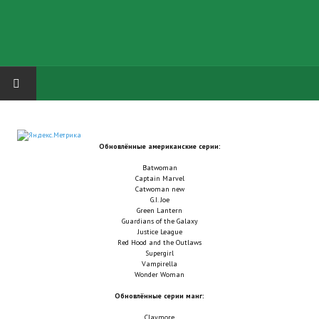
HOME
Обновлённые американские серии:
ГРУППА "КАРЛ ВЕЛИКИЙ"
Batwoman
Captain Marvel
Завершённые проекты
Catwoman new
G.I. Joe
Green Lantern
Русская биржа
Guardians of the Galaxy
Justice League
Red Hood and the Outlaws
Теневой кардинал для Обливиона
Supergirl
Vampirella
Aliens vs Predator 2 (Русские субтитры)
Wonder Woman
Обновлённые серии манг:
Dungeon Siege 2 Legendary Mod (Русские субтитры)
Claymore