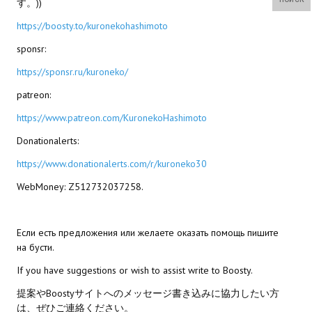
す。))
Wedding Wear CBBE SSE BodySlide (with Physics)
https://boosty.to/kuronekohashimoto
Работы Тестера 55
sponsr:
Наёмный оборотень
https://sponsr.ru/kuroneko/
patreon:
Небесный воин
https://www.patreon.com/KuronekoHashimoto
Немного героев меча и магии
Donationalerts:
Расширенная версия Х3
https://www.donationalerts.com/r/kuroneko30
REBalance
WebMoney: Z512732037258.
Работы Kuroneko
Если есть предложения или желаете оказать помощь пишите
Doom 3 Remaster Fan Edition
на бусти.
X2 - The Threat Remaster Fan Edition
If you have suggestions or wish to assist write to Boosty.
提案やBoostyサイトへのメッセージ書き込みに協力したい方
Quake III Arena Remaster Fan Edition
は、ぜひご連絡ください。