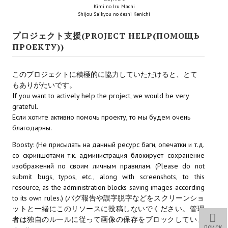
Kimi no Iru Machi
Новый ГГ
Shijou Saikyou no deshi Kenichi
Моды группы
プロジェクト支援(PROJECT HELP(ПОМОЩЬ
ПРОЕКТУ))
Теневой кардинал для Скайрима
Работы Alexandra10
このプロジェクトに積極的に協力していただけると、とて
もありがたいです。
Kitana HGEC
If you want to actively help the project, we would be very
grateful.
Apella CBBE SSE BodySlide (with Physics)
Если хотите активно помочь проекту, то мы будем очень
благодарны.
Apella 2.0 CBBE SSE BodySlide (with Physics)
Boosty: (Не присылать на данный ресурс баги, опечатки и т.д.
Kitana CBBE SSE BodySlide (with Physics)
со скриншотами т.к. администрация блокирует сохранение
изображений по своим личным правилам. (Please do not
Nekomimi
submit bugs, typos, etc., along with screenshots, to this
resource, as the administration blocks saving images according
New Light Skyrim SE
to its own rules.) (バグ報告や誤字脱字などをスクリーンショ
ットと一緒にこのリソースに投稿しないでください。管理
SB Corset Armor CBBE SSE BodySlide (with Physics)
者は独自のルールに従って画像の保存をブロックしていま
ПОИСК