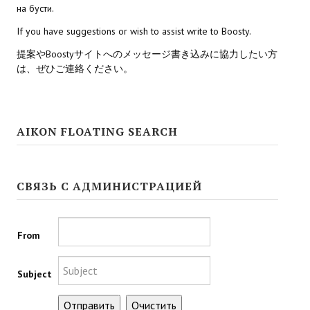
на бусти.
Star Trek Voyager Elite Force Remaster Fan Edition
If you have suggestions or wish to assist write to Boosty.
Sacred Gold Remaster Fan Edition
提案やBoostyサイトへのメッセージ書き込みに協力したい方
Red Faction remaster Fan Edition
は、ぜひご連絡ください。
Aliens versus Predator 1 Remaster Fan Edition
Age of Pirates: Caribbean Tales Remaster Fan Edition
AIKON FLOATING SEARCH
Корсары 3 Сундук мертвеца Remaster Fan Edition
Sea Dogs - City of Abandoned Ships Remaster Fan Edition
СВЯЗЬ С АДМИНИСТРАЦИЕЙ
Sea Dogs Remaster Fan Edition
From
НОВОСТИ ПОРТАЛА
Новости
Subject
Новости Архив