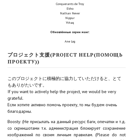
Conquerants de Troy
Новый ГГ
Ekho
Nathan Never
Моды группы
Nippur
Ythaq
Теневой кардинал для Скайрима
Обновлённые серии манг:
Ane Log
Работы Alexandra10
プロジェクト支援(PROJECT HELP(ПОМОЩЬ
Kitana HGEC
ПРОЕКТУ))
Apella CBBE SSE BodySlide (with Physics)
このプロジェクトに積極的に協力していただけると、とて
Apella 2.0 CBBE SSE BodySlide (with Physics)
もありがたいです。
If you want to actively help the project, we would be very
Kitana CBBE SSE BodySlide (with Physics)
grateful.
Если хотите активно помочь проекту, то мы будем очень
Nekomimi
благодарны.
New Light Skyrim SE
Boosty: (Не присылать на данный ресурс баги, опечатки и т.д.
со скриншотами т.к. администрация блокирует сохранение
SB Corset Armor CBBE SSE BodySlide (with Physics)
изображений по своим личным правилам. (Please do not