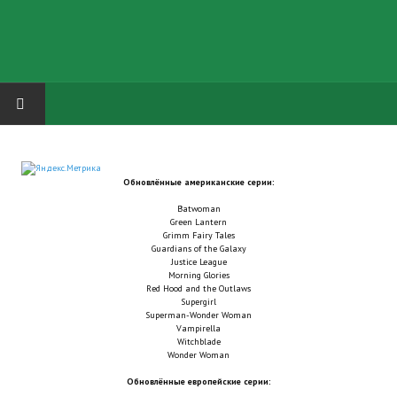
HOME
Обновлённые американские серии:
ГРУППА "КАРЛ ВЕЛИКИЙ"
Batwoman
Green Lantern
Завершённые проекты
Grimm Fairy Tales
Guardians of the Galaxy
Justice League
Русская биржа
Morning Glories
Red Hood and the Outlaws
Supergirl
Теневой кардинал для Обливиона
Superman-Wonder Woman
Vampirella
Aliens vs Predator 2 (Русские субтитры)
Witchblade
Wonder Woman
Dungeon Siege 2 Legendary Mod (Русские субтитры)
Обновлённые европейские серии: