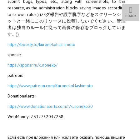
submit bugs, typos, etc., along with screenshots, to this
Wedding Wear CBBE SSE BodySlide (with Physics)
resource, as the administration blocks saving images according
to its own rules.) (バグ報告や誤字脱字などをスクリーンショ
ПОИСК
Работы Тестера 55
ットと一緒にこのリソースに投稿しないでください。管理
者は独自のルールに従って画像の保存をブロックしていま
Наёмный оборотень
す。))
Небесный воин
https://boosty.to/kuronekohashimoto
sponsr:
Немного героев меча и магии
https://sponsr.ru/kuroneko/
Расширенная версия Х3
patreon:
REBalance
https://www.patreon.com/KuronekoHashimoto
Работы Kuroneko
Donationalerts:
https://www.donationalerts.com/r/kuroneko30
Doom 3 Remaster Fan Edition
WebMoney: Z512732037258.
X2 - The Threat Remaster Fan Edition
Quake III Arena Remaster Fan Edition
Если есть предложения или желаете оказать помощь пишите