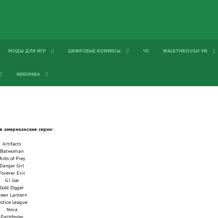
МОДЫ ДЛЯ ИГР
ЦИФРОВЫЕ КОМИКСЫ
ЧС
WALKTHROUGH VN
NEKOPARA
 американские серии:
Artifacts
Batwoman
Birds of Prey
Danger Girl
Forever Evil
G.I. Joe
Gold Digger
reen Lantern
ustice League
Nova
Pathfinder