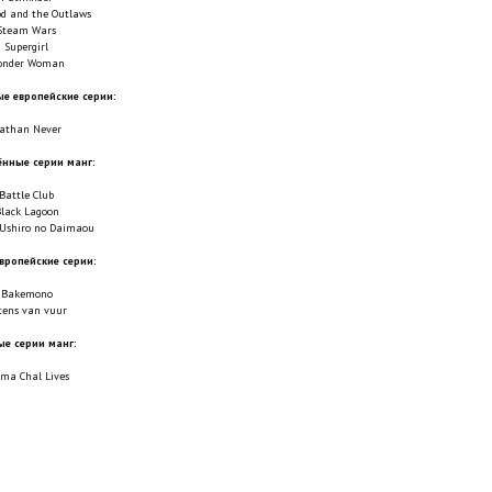
d and the Outlaws
Steam Wars
Supergirl
onder Woman
е европейские серии:
athan Never
нные серии манг:
Battle Club
lack Lagoon
 Ushiro no Daimaou
вропейские серии:
Bakemono
tens van vuur
е серии манг:
ma Chal Lives