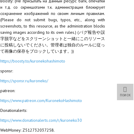
Boosty: (Не присылать на данный ресурс баги, опечатки
и т.д. со скриншотами т.к. администрация блокирует
сохранение изображений по своим личным правилам.
(Please do not submit bugs, typos, etc., along with
screenshots, to this resource, as the administration blocks
saving images according to its own rules.) (バグ報告や誤
字脱字などをスクリーンショットと一緒にこのリソース
に投稿しないでください。管理者は独自のルールに従っ
て画像の保存をブロックしています。))
https://boosty.to/kuronekohashimoto
sponsr:
https://sponsr.ru/kuroneko/
patreon:
ПОИСК
https://www.patreon.com/KuronekoHashimoto
Donationalerts:
https://www.donationalerts.com/r/kuroneko30
WebMoney: Z512732037258.