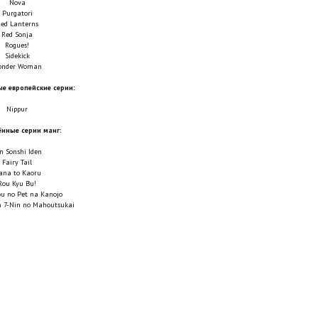
Nova
Purgatori
ed Lanterns
Red Sonja
Rogues!
Sidekick
onder Woman
е европейские серии:
Nippur
нные серии манг:
n Sonshi Iden
Fairy Tail
ana to Kaoru
Rou Kyu Bu!
u no Pet na Kanojo
en 7-Nin no Mahoutsukai