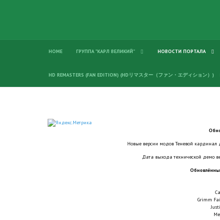
HOME
ГРУППА "КАРЛ ВЕЛИКИЙ"
НОВОСТИ ПОРТАЛА
HD REMASTERS (FAN EDITION) (HDリマスター（ファン・エディション）)
Обно
Новые версии модов Теневой кардинал 
Дата выхода технической демо ве
Обновлённые
C
Grimm Fai
Just
Me