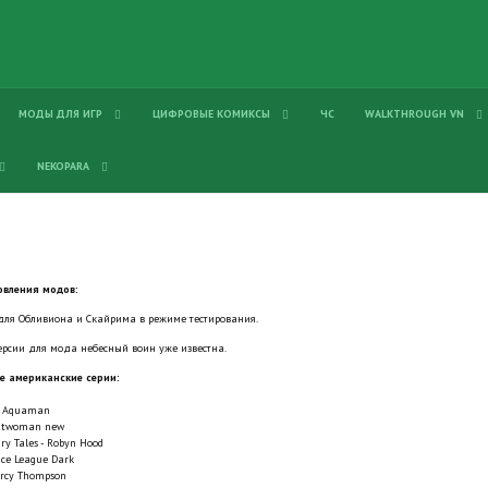
МОДЫ ДЛЯ ИГР
ЦИФРОВЫЕ КОМИКСЫ
ЧС
WALKTHROUGH VN
NEKOPARA
вления модов:
для Обливиона и Скайрима в режиме тестирования.
рсии для мода небесный воин уже известна.
 американские серии:
Aquaman
atwoman new
ry Tales - Robyn Hood
ice League Dark
rcy Thompson