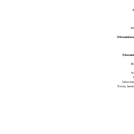
R
W
Обновлённы
Обновлё
Bi
N
Sakuraso
Trinity Sev