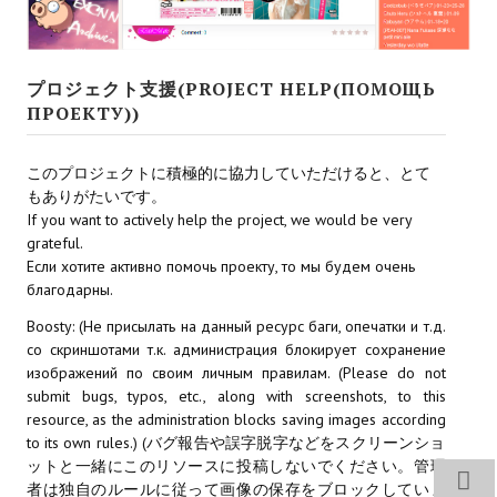
Новый ГГ
Моды группы
プロジェクト支援(PROJECT HELP(ПОМОЩЬ
Теневой кардинал для Скайрима
ПРОЕКТУ))
Работы Alexandra10
このプロジェクトに積極的に協力していただけると、とて
もありがたいです。
Kitana HGEC
If you want to actively help the project, we would be very
grateful.
Apella CBBE SSE BodySlide (with Physics)
Если хотите активно помочь проекту, то мы будем очень
Apella 2.0 CBBE SSE BodySlide (with Physics)
благодарны.
Boosty: (Не присылать на данный ресурс баги, опечатки и т.д.
Kitana CBBE SSE BodySlide (with Physics)
со скриншотами т.к. администрация блокирует сохранение
изображений по своим личным правилам. (Please do not
Nekomimi
submit bugs, typos, etc., along with screenshots, to this
resource, as the administration blocks saving images according
New Light Skyrim SE
to its own rules.) (バグ報告や誤字脱字などをスクリーンショ
ットと一緒にこのリソースに投稿しないでください。管理
SB Corset Armor CBBE SSE BodySlide (with Physics)
者は独自のルールに従って画像の保存をブロックしていま