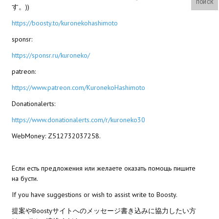
ПОИСК
す。))
Wedding Wear CBBE SSE BodySlide (with Physics)
https://boosty.to/kuronekohashimoto
Работы Тестера 55
sponsr:
Наёмный оборотень
https://sponsr.ru/kuroneko/
Небесный воин
patreon:
https://www.patreon.com/KuronekoHashimoto
Немного героев меча и магии
Donationalerts:
Расширенная версия Х3
https://www.donationalerts.com/r/kuroneko30
REBalance
WebMoney: Z512732037258.
Работы Kuroneko
Doom 3 Remaster Fan Edition
Если есть предложения или желаете оказать помощь пишите
на бусти.
X2 - The Threat Remaster Fan Edition
If you have suggestions or wish to assist write to Boosty.
Quake III Arena Remaster Fan Edition
提案やBoostyサイトへのメッセージ書き込みに協力したい方