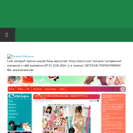
HOME
Сайт который против нашей базы выступает "http://excnn.com" сегодня "интересный"
ГРУППА "КАРЛ ВЕЛИКИЙ"
материал у себя разместил (07:32 22.06.2014 г.), а именно "ДЕТСКУЮ ПОРНОГРАФИЮ".
Вот доказательство:
Завершённые проекты
Русская биржа
Теневой кардинал для Обливиона
Aliens vs Predator 2 (Русские субтитры)
Dungeon Siege 2 Legendary Mod (Русские субтитры)