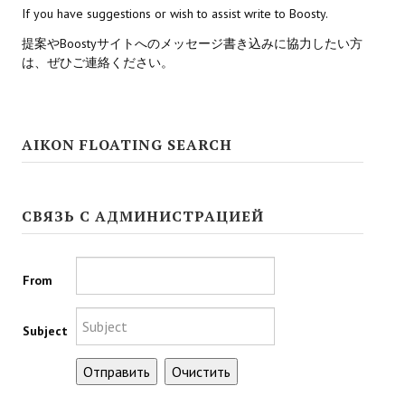
If you have suggestions or wish to assist write to Boosty.
Kingdoms of Amalur: Reckoning
提案やBoostyサイトへのメッセージ書き込みに協力したい方
は、ぜひご連絡ください。
Mass Effect Andromeda
Neverwinter Nights 1
AIKON FLOATING SEARCH
Sacred Ice & Blood
Sims 3
СВЯЗЬ С АДМИНИСТРАЦИЕЙ
Sims 4
Star Wars Jedi Knight: Dark Force II
From
Star Wars Knights of the Old Republic 1
Subject
Star Wars Knights of the Old Republic 2
Titan Quest Immortal Throne