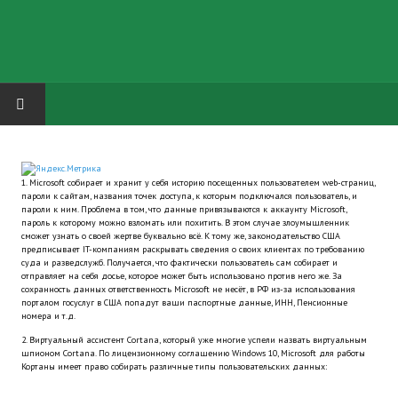
HOME
1. Microsoft собирает и хранит у себя историю посещенных пользователем web-страниц,
ГРУППА "КАРЛ ВЕЛИКИЙ"
пароли к сайтам, названия точек доступа, к которым подключался пользователь, и
пароли к ним. Проблема в том, что данные привязываются к аккаунту Microsoft,
пароль к которому можно взломать или похитить. В этом случае злоумышленник
Завершённые проекты
сможет узнать о своей жертве буквально всё. К тому же, законодательство США
предписывает IT-компаниям раскрывать сведения о своих клиентах по требованию
суда и разведслужб. Получается, что фактически пользователь сам собирает и
Русская биржа
отправляет на себя досье, которое может быть использовано против него же. За
сохранность данных ответственность Microsoft не несёт, в РФ из-за использования
порталом госуслуг в США попадут ваши паспортные данные, ИНН, Пенсионные
Теневой кардинал для Обливиона
номера и т.д.
Aliens vs Predator 2 (Русские субтитры)
2. Виртуальный ассистент Cortana, который уже многие успели назвать виртуальным
шпионом Cortana. По лицензионному соглашению Windows 10, Microsoft для работы
Кортаны имеет право собирать различные типы пользовательских данных:
Dungeon Siege 2 Legendary Mod (Русские субтитры)