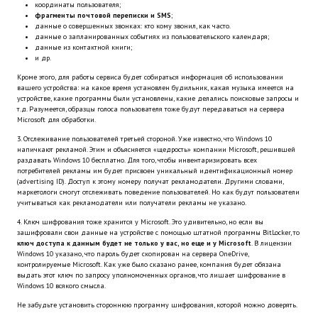
координаты пользователя;
Новый ГГ
фрагменты почтовой переписки и SMS
;
данные о совершенных звонках: кто кому звонил, как часто.
данные о запланированных событиях из пользовательского календаря;
Моды группы
данные из контактной книги;
и др.
Теневой кардинал для Скайрима
Кроме этого, для работы сервиса будет собираться информация об использовании
вашего устройства: на какое время установлен будильник, какая музыка имеется на
Работы Alexandra10
устройстве, какие программы были установлены, какие делались поисковые запросы и
т.д. Разумеется, образцы голоса пользователя тоже будут передаваться на сервера
Microsoft для обработки.
Kitana HGEC
3. Отслеживание пользователей третьей стороной. Уже известно, что Windows 10
напичкают рекламой. Этим и объясняется «щедрость» компании Microsoft, решившей
Apella CBBE SSE BodySlide (with Physics)
раздавать Windows 10 бесплатно. Для того, чтобы инвентаризировать всех
потребителей рекламы им будет присвоен уникальный идентификационный номер
(advertising ID). Доступ к этому номеру получат рекламодатели. Другими словами,
Apella 2.0 CBBE SSE BodySlide (with Physics)
маркетологи смогут отслеживать поведение пользователей. Но как будут пользователи
учитываться как рекламодатели или получатели рекламы не указано.
Kitana CBBE SSE BodySlide (with Physics)
4. Ключ шифрования тоже хранится у Microsoft. Это удивительно, но если вы
зашифровали свои данные на устройстве с помощью штатной программы BitLocker, то
Nekomimi
ключ доступа к данным будет не только у вас, но еще и у Microsoft
. В лицензии
Windows 10 указано, что пароль будет скопирован на сервера OneDrive,
контролируемые Microsoft. Как уже было сказано ранее, компания будет обязана
New Light Skyrim SE
выдать этот ключ по запросу уполномоченных органов, что лишает шифрование в
Windows 10 всякого смысла.
SB Corset Armor CBBE SSE BodySlide (with Physics)
Не забудьте установить стороннюю программу шифрования, которой можно доверять.