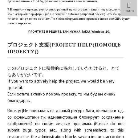
произведённые в США будут только признаны лицензионными.
Star Trek Voyager Elite Force Remaster Fan Edition
7. В лицензии присутствует очень странный пункт о деактивации неразрешенной
ПОИСК
компьютерной периферии (unauthorized hardware peripheral devices). Что конкретно
Sacred Gold Remaster Fan Edition
имеется ввиду никто не знает. Т.е. любое оборудование произведённое вне США будет
деактивировано.
Red Faction remaster Fan Edition
ПРОЧТИТЕ И РЕШИТЕ. ВАМ НУЖНА ТАКАЯ Windows 10.
Aliens versus Predator 1 Remaster Fan Edition
プロジェクト支援(PROJECT HELP(ПОМОЩЬ
ПРОЕКТУ))
Age of Pirates: Caribbean Tales Remaster Fan Edition
このプロジェクトに積極的に協力していただけると、とて
Корсары 3 Сундук мертвеца Remaster Fan Edition
もありがたいです。
Sea Dogs - City of Abandoned Ships Remaster Fan Edition
If you want to actively help the project, we would be very
grateful.
Sea Dogs Remaster Fan Edition
Если хотите активно помочь проекту, то мы будем очень
благодарны.
НОВОСТИ ПОРТАЛА
Boosty: (Не присылать на данный ресурс баги, опечатки и т.д.
со скриншотами т.к. администрация блокирует сохранение
Новости
изображений по своим личным правилам. (Please do not
submit bugs, typos, etc., along with screenshots, to this
Новости Архив
resource, as the administration blocks saving images according