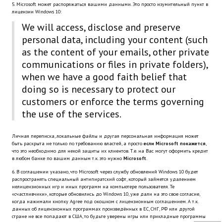
5. Microsoft может распоряжаться вашими данными. Это просто изумительный пункт в
Wedding Wear CBBE SSE BodySlide (with Physics)
лицензии Windows 10:
We will access, disclose and preserve
Работы Тестера 55
personal data, including your content (such
Наёмный оборотень
as the content of your emails, other private
communications or files in private folders),
Небесный воин
when we have a good faith belief that
doing so is necessary to protect our
Немного героев меча и магии
customers or enforce the terms governing
Расширенная версия Х3
the use of the services.
REBalance
Личная переписка, локальные файлы и другая персональная информация может
быть раскрыта не только по требованию властей, а просто
если Microsoft покажется
,
Работы Kuroneko
что это необходимо для некой защиты их клиентов. Т.е. на Вас могут оформить кредит
в любом банке по вашим данным т.к. это нужно
Microsoft
.
Doom 3 Remaster Fan Edition
6. В соглашении указано, что Microsoft через службу обновлений Windows 10 будет
распространять специальный антипиратский софт, который займется удалением
нелицензионных игр и иных программ на компьютере пользователя. Те
X2 - The Threat Remaster Fan Edition
«счастливчики», которые обновились до Windows 10, уже дали на это свое согласие,
когда нажимали кнопку Agree под окошком с лицензионным соглашением. А т.к.
Quake III Arena Remaster Fan Edition
данных об лицензионных программах произведённых в ЕС, СНГ, РФ или другой
стране не все попадают в США, то будьте уверены игры или прикладные программы