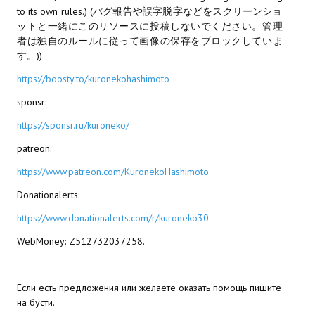
to its own rules.) (バグ報告や誤字脱字などをスクリーンショ
МОДЫ ДЛЯ ИГР
ットと一緒にこのリソースに投稿しないでください。管理
者は独自のルールに従って画像の保存をブロックしていま
す。))
Патчи
https://boosty.to/kuronekohashimoto
Mass Effect 2
sponsr:
Mass Effect 3
https://sponsr.ru/kuroneko/
Моды
patreon:
Divinity Original Sin Enhanced Edition
https://www.patreon.com/KuronekoHashimoto
Donationalerts:
Dragon Age: Origins
https://www.donationalerts.com/r/kuroneko30
Dragon Age 2
WebMoney: Z512732037258.
Dragon Age: Inquisition
Fallout 3
Если есть предложения или желаете оказать помощь пишите
на бусти.
GTA 5