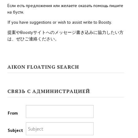
Star Trek Voyager Elite Force Remaster Fan Edition
Если есть предложения или желаете оказать помощь пишите
на бусти.
Sacred Gold Remaster Fan Edition
If you have suggestions or wish to assist write to Boosty.
Red Faction remaster Fan Edition
提案やBoostyサイトへのメッセージ書き込みに協力したい方
は、ぜひご連絡ください。
Aliens versus Predator 1 Remaster Fan Edition
Age of Pirates: Caribbean Tales Remaster Fan Edition
AIKON FLOATING SEARCH
Корсары 3 Сундук мертвеца Remaster Fan Edition
Sea Dogs - City of Abandoned Ships Remaster Fan Edition
СВЯЗЬ С АДМИНИСТРАЦИЕЙ
Sea Dogs Remaster Fan Edition
НОВОСТИ ПОРТАЛА
From
Новости
Subject
Новости Архив