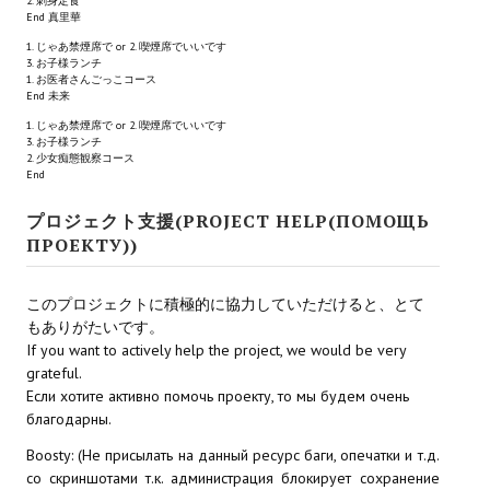
2. 刺身定食
End 真里華
Новый ГГ
1. じゃあ禁煙席で or 2. 喫煙席でいいです
Моды группы
3. お子様ランチ
1. お医者さんごっこコース
End 未来
Теневой кардинал для Скайрима
1. じゃあ禁煙席で or 2. 喫煙席でいいです
3. お子様ランチ
Работы Alexandra10
2. 少女痴態観察コース
End
Kitana HGEC
プロジェクト支援(PROJECT HELP(ПОМОЩЬ
Apella CBBE SSE BodySlide (with Physics)
ПРОЕКТУ))
Apella 2.0 CBBE SSE BodySlide (with Physics)
このプロジェクトに積極的に協力していただけると、とて
もありがたいです。
Kitana CBBE SSE BodySlide (with Physics)
If you want to actively help the project, we would be very
grateful.
Nekomimi
Если хотите активно помочь проекту, то мы будем очень
благодарны.
New Light Skyrim SE
Boosty: (Не присылать на данный ресурс баги, опечатки и т.д.
SB Corset Armor CBBE SSE BodySlide (with Physics)
со скриншотами т.к. администрация блокирует сохранение