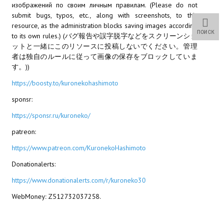
изображений по своим личным правилам. (Please do not
Wedding Wear CBBE SSE BodySlide (with Physics)
submit bugs, typos, etc., along with screenshots, to this
resource, as the administration blocks saving images according
Работы Тестера 55
ПОИСК
to its own rules.) (バグ報告や誤字脱字などをスクリーンショ
ットと一緒にこのリソースに投稿しないでください。管理
Наёмный оборотень
者は独自のルールに従って画像の保存をブロックしていま
す。))
Небесный воин
https://boosty.to/kuronekohashimoto
Немного героев меча и магии
sponsr:
Расширенная версия Х3
https://sponsr.ru/kuroneko/
REBalance
patreon:
https://www.patreon.com/KuronekoHashimoto
Работы Kuroneko
Donationalerts:
Doom 3 Remaster Fan Edition
https://www.donationalerts.com/r/kuroneko30
X2 - The Threat Remaster Fan Edition
WebMoney: Z512732037258.
Quake III Arena Remaster Fan Edition