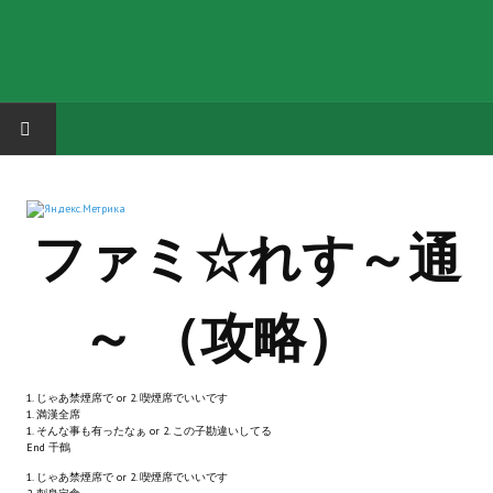
HOME
ファミ☆れす～通
ГРУППА "КАРЛ ВЕЛИКИЙ"
Завершённые проекты
～ （攻略）
Русская биржа
Теневой кардинал для Обливиона
1. じゃあ禁煙席で or 2. 喫煙席でいいです
1. 満漢全席
Aliens vs Predator 2 (Русские субтитры)
1. そんな事も有ったなぁ or 2. この子勘違いしてる
End 千鶴
Dungeon Siege 2 Legendary Mod (Русские субтитры)
1. じゃあ禁煙席で or 2. 喫煙席でいいです