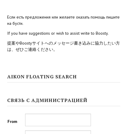
Kingdoms of Amalur: Reckoning
Если есть предложения или желаете оказать помощь пишите
на бусти.
Mass Effect Andromeda
If you have suggestions or wish to assist write to Boosty.
Neverwinter Nights 1
提案やBoostyサイトへのメッセージ書き込みに協力したい方
Sacred Ice & Blood
は、ぜひご連絡ください。
Sims 3
Sims 4
AIKON FLOATING SEARCH
Star Wars Jedi Knight: Dark Force II
Star Wars Knights of the Old Republic 1
СВЯЗЬ С АДМИНИСТРАЦИЕЙ
Star Wars Knights of the Old Republic 2
From
Titan Quest Immortal Throne