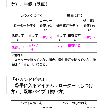
ケ）、手鏡（映画）
Новый ГГ
Моды группы
カラオケに行く
映画に行く
ローター
懐中電灯
Теневой кардинал для Скайрима
ローターを使う
を使わな
懐中電灯を使う
を使わな
い
い
Работы Alexandra10
優香とす
千有とす
千有とす
優香とす
千有とＨ
千有とＨ
る
る
る
る
Kitana HGEC
千有いじ
優香いじ
優香とＨ
３Ｐ
り
り
Apella CBBE SSE BodySlide (with Physics)
＜備考＞
ローターを持っていない場合、懐中電灯を持っていない場
Apella 2.0 CBBE SSE BodySlide (with Physics)
合は「千有とＨ」になる。
Kitana CBBE SSE BodySlide (with Physics)
『セカンドビデオ』
Nekomimi
◎手に入るアイテム：ローター（しつけ
方）、双頭バイブ（飼い方）
New Light Skyrim SE
SB Corset Armor CBBE SSE BodySlide (with Physics)
ペットの飼い方
ペットのしつけ方