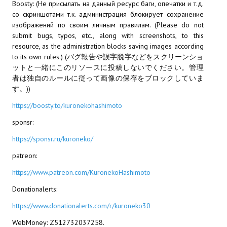
Boosty: (Не присылать на данный ресурс баги, опечатки и т.д.
со скриншотами т.к. администрация блокирует сохранение
МОДЫ ДЛЯ ИГР
изображений по своим личным правилам. (Please do not
submit bugs, typos, etc., along with screenshots, to this
Патчи
resource, as the administration blocks saving images according
to its own rules.) (バグ報告や誤字脱字などをスクリーンショ
Mass Effect 2
ットと一緒にこのリソースに投稿しないでください。管理
者は独自のルールに従って画像の保存をブロックしていま
Mass Effect 3
す。))
Моды
https://boosty.to/kuronekohashimoto
sponsr:
Divinity Original Sin Enhanced Edition
https://sponsr.ru/kuroneko/
Dragon Age: Origins
patreon:
Dragon Age 2
https://www.patreon.com/KuronekoHashimoto
Dragon Age: Inquisition
Donationalerts:
Fallout 3
https://www.donationalerts.com/r/kuroneko30
WebMoney: Z512732037258.
GTA 5