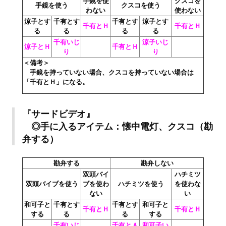
手鏡を使
クスコを
手鏡を使う
クスコを使う
Wedding Wear CBBE SSE BodySlide (with Physics)
わない
使わない
涼子とす
千有とす
千有とす
涼子とす
千有とＨ
千有とＨ
Работы Тестера 55
る
る
る
る
千有いじ
涼子いじ
涼子とＨ
千有とＨ
Наёмный оборотень
り
り
＜備考＞
Небесный воин
手鏡を持っていない場合、クスコを持っていない場合は
「千有とＨ」になる。
Немного героев меча и магии
Расширенная версия Х3
『サードビデオ』
◎手に入るアイテム：懐中電灯、クスコ（勘
REBalance
弁する）
Работы Kuroneko
勘弁する
勘弁しない
Doom 3 Remaster Fan Edition
双頭バイ
ハチミツ
双頭バイブを使う
ブを使わ
ハチミツを使う
を使わな
X2 - The Threat Remaster Fan Edition
ない
い
和可子と
千有とす
千有とす
和可子と
千有とＨ
千有とＨ
Quake III Arena Remaster Fan Edition
する
る
る
する
千有いじ
千有とＡ
和可子い