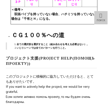
３Ｐ
Star Trek Voyager Elite Force Remaster Fan Edition
り
Ｈ
じり
＜備考＞
Sacred Gold Remaster Fan Edition
双頭バイブを持っていない場合、ハチミツを持っていない
場合は「千有とＨ」になる。
ПОИСК
Red Faction remaster Fan Edition
ＣＧ１００％への道
Aliens versus Predator 1 Remaster Fan Edition
Age of Pirates: Caribbean Tales Remaster Fan Edition
全ての選択肢を選択すること（組み合わせを考える必要はない）。
いじりシーンでは全てのパターンを行うこと。
Корсары 3 Сундук мертвеца Remaster Fan Edition
プロジェクト支援(PROJECT HELP(ПОМОЩЬ
ПРОЕКТУ))
Sea Dogs - City of Abandoned Ships Remaster Fan Edition
Sea Dogs Remaster Fan Edition
このプロジェクトに積極的に協力していただけると、とて
もありがたいです。
НОВОСТИ ПОРТАЛА
If you want to actively help the project, we would be very
grateful.
Новости
Если хотите активно помочь проекту, то мы будем очень
благодарны.
Новости Архив