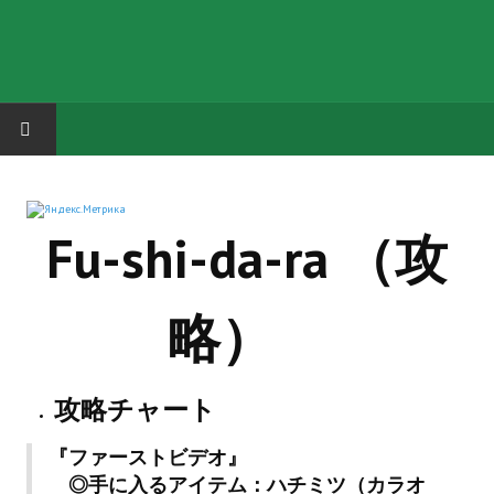
HOME
Fu-shi-da-ra （攻
ГРУППА "КАРЛ ВЕЛИКИЙ"
Завершённые проекты
略）
Русская биржа
Теневой кардинал для Обливиона
攻略チャート
Aliens vs Predator 2 (Русские субтитры)
『ファーストビデオ』
Dungeon Siege 2 Legendary Mod (Русские субтитры)
◎手に入るアイテム：ハチミツ（カラオ