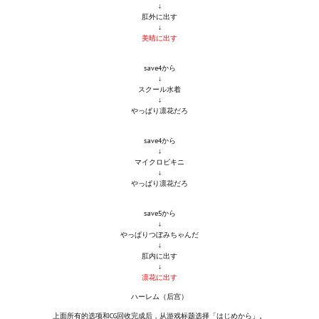
↓
肛外に出す
Kingdoms of Amalur: Reckoning
↓
美晴に出す
Mass Effect Andromeda
save4から
↓
Neverwinter Nights 1
スクール水着
↓
やっぱり凛花だろ
Sacred Ice & Blood
save4から
Sims 3
↓
マイクロビキニ
Sims 4
↓
やっぱり凛花だろ
Star Wars Jedi Knight: Dark Force II
save5から
↓
Star Wars Knights of the Old Republic 1
やっぱりつぼみちゃんだ
↓
肛内に出す
Star Wars Knights of the Old Republic 2
↓
凛花に出す
Titan Quest Immortal Throne
ハーレム（后宫）
上面所有的选项和CG回收完成后，从游戏标题选择「はじめから」。