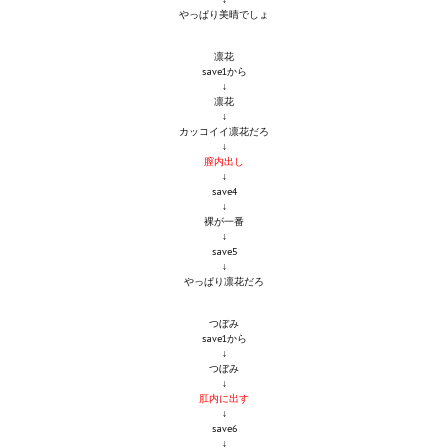
やっぱり美晴でしょ
Wedding Wear CBBE SSE BodySlide (with Physics)
Работы Тестера 55
凛花
save1から
↓
Наёмный оборотень
凛花
↓
カッコイイ凛花だろ
Небесный воин
↓
膣内出し
↓
Немного героев меча и магии
save4
↓
Расширенная версия Х3
裸が一番
↓
save5
REBalance
↓
やっぱり凛花だろ
Работы Kuroneko
つぼみ
save1から
Doom 3 Remaster Fan Edition
↓
つぼみ
X2 - The Threat Remaster Fan Edition
↓
肛内に出す
↓
Quake III Arena Remaster Fan Edition
save6
↓