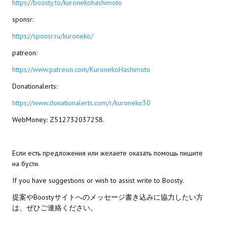
https://boosty.to/kuronekohashimoto
PC Otome VN
sponsr:
https://sponsr.ru/kuroneko/
Vita VN
patreon:
PSP VN
https://www.patreon.com/KuronekoHashimoto
PS3 VN
Donationalerts:
PS2 VN
https://www.donationalerts.com/r/kuroneko30
WebMoney: Z512732037258.
PS1 VN
PC FX VN
Если есть предложения или желаете оказать помощь пишите
Saturn VN
на бусти.
If you have suggestions or wish to assist write to Boosty.
ストラテジーが必要なVN一覧 (List of VNs for which walkthrough ar
提案やBoostyサイトへのメッセージ書き込みに協力したい方
HD REMASTERS (FAN EDITION) (HDリマスター（ファン・エディション）)
は、ぜひご連絡ください。