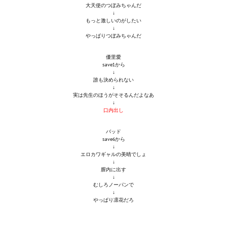
大天使のつぼみちゃんだ
Star Trek Voyager Elite Force Remaster Fan Edition
↓
もっと激しいのがしたい
Sacred Gold Remaster Fan Edition
↓
やっぱりつぼみちゃんだ
Red Faction remaster Fan Edition
優里愛
save1から
Aliens versus Predator 1 Remaster Fan Edition
↓
誰も決められない
↓
Age of Pirates: Caribbean Tales Remaster Fan Edition
実は先生のほうがそそるんだよなあ
↓
口内出し
Корсары 3 Сундук мертвеца Remaster Fan Edition
バッド
Sea Dogs - City of Abandoned Ships Remaster Fan Edition
save6から
↓
Sea Dogs Remaster Fan Edition
エロカワギャルの美晴でしょ
↓
膣内に出す
НОВОСТИ ПОРТАЛА
↓
むしろノーパンで
↓
Новости
やっぱり凛花だろ
Новости Архив