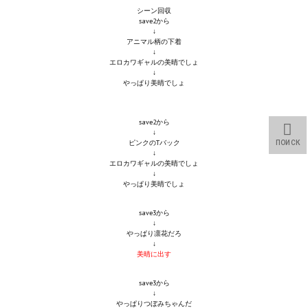
シーン回収
save2から
МОДЫ ДЛЯ ИГР
↓
アニマル柄の下着
↓
Патчи
エロカワギャルの美晴でしょ
↓
Mass Effect 2
やっぱり美晴でしょ
Mass Effect 3
save2から
↓
Моды
ピンクのTバック
ПОИСК
↓
エロカワギャルの美晴でしょ
Divinity Original Sin Enhanced Edition
↓
やっぱり美晴でしょ
Dragon Age: Origins
save3から
Dragon Age 2
↓
やっぱり凛花だろ
↓
Dragon Age: Inquisition
美晴に出す
Fallout 3
save3から
↓
やっぱりつぼみちゃんだ
GTA 5