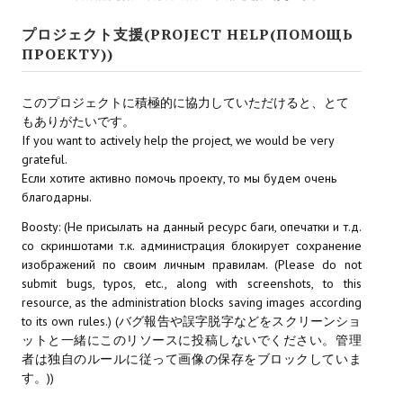
Ведьмак 1
プロジェクト支援(PROJECT HELP(ПОМОЩЬ
Ведьмак 2
ПРОЕКТУ))
Ведьмак 3
このプロジェクトに積極的に協力していただけると、とて
ЦИФРОВЫЕ КОМИКСЫ
もありがたいです。
If you want to actively help the project, we would be very
EURO comics
grateful.
Если хотите активно помочь проекту, то мы будем очень
Manga List
благодарны.
Boosty: (Не присылать на данный ресурс баги, опечатки и т.д.
USA comics
со скриншотами т.к. администрация блокирует сохранение
изображений по своим личным правилам. (Please do not
ЧС
submit bugs, typos, etc., along with screenshots, to this
resource, as the administration blocks saving images according
WALKTHROUGH VN
to its own rules.) (バグ報告や誤字脱字などをスクリーンショ
ットと一緒にこのリソースに投稿しないでください。管理
者は独自のルールに従って画像の保存をブロックしていま
PC 18+
す。))
PC 12-17