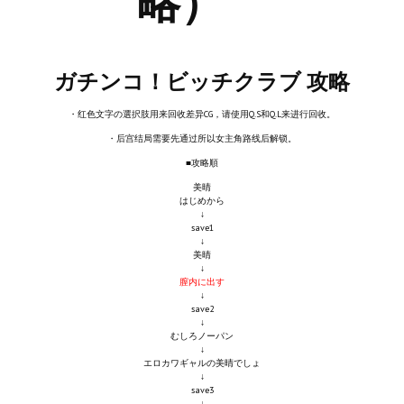
略）
Новый ГГ
Моды группы
ガチンコ！ビッチクラブ 攻略
Теневой кардинал для Скайрима
・红色文字の選択肢用来回收差异CG，请使用Q.S和Q.L来进行回收。
Работы Alexandra10
・后宫结局需要先通过所以女主角路线后解锁。
Kitana HGEC
■攻略順
美晴
Apella CBBE SSE BodySlide (with Physics)
はじめから
↓
save1
Apella 2.0 CBBE SSE BodySlide (with Physics)
↓
美晴
↓
Kitana CBBE SSE BodySlide (with Physics)
膣内に出す
↓
Nekomimi
save2
↓
むしろノーパン
New Light Skyrim SE
↓
エロカワギャルの美晴でしょ
↓
SB Corset Armor CBBE SSE BodySlide (with Physics)
save3
↓