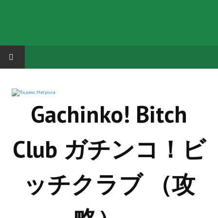
HOME
Gachinko! Bitch
ГРУППА "КАРЛ ВЕЛИКИЙ"
Завершённые проекты
Club ガチンコ！ビ
Русская биржа
Теневой кардинал для Обливиона
ッチクラブ （攻
Aliens vs Predator 2 (Русские субтитры)
Dungeon Siege 2 Legendary Mod (Русские субтитры)