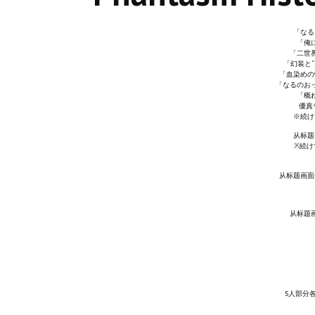
「なる
「俺
「二世
「幻装と
「血染めの
「なるのお
「概
優真
※続け
从标题
※続け
从标题画面
从标题
5人部分