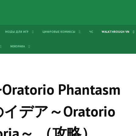
МОДЫ ДЛЯ ИГР
ЦИФРОВЫЕ КОМИКСЫ
ЧС
WALKTHROUGH VN
NEKOPARA
~Oratorio Phantasm
創のイデア～Oratorio
istoria～ （攻略）