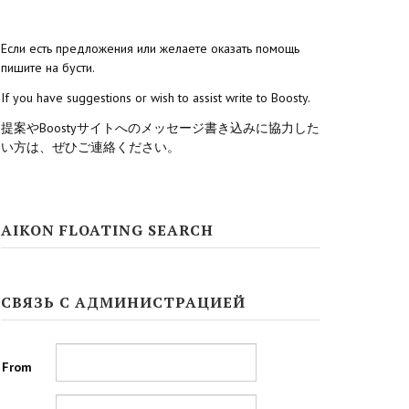
Если есть предложения или желаете оказать помощь
пишите на бусти.
If you have suggestions or wish to assist write to Boosty.
提案やBoostyサイトへのメッセージ書き込みに協力した
い方は、ぜひご連絡ください。
AIKON FLOATING SEARCH
СВЯЗЬ С АДМИНИСТРАЦИЕЙ
From