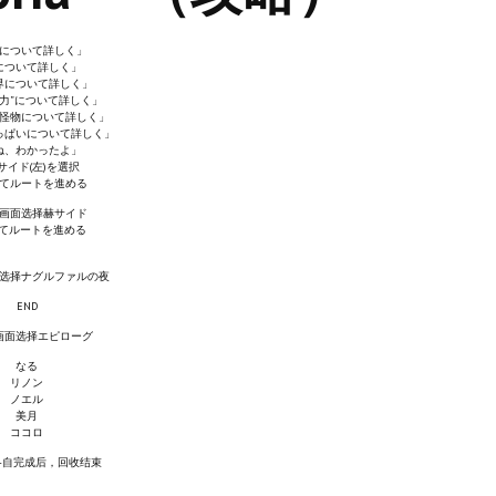
について詳しく」
について詳しく」
界について詳しく」
“力”について詳しく」
怪物について詳しく」
っぱいについて詳しく」
ね、わかったよ」
サイド(左)を選択
てルートを進める
画面选择赫サイド
てルートを進める
选择ナグルファルの夜
END
画面选择エピローグ
なる
リノン
ノエル
美月
ココロ
各自完成后，回收结束