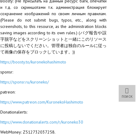
Boosty: (Не присылать на данный ресурс баги, опечатки
и т.д. со скриншотами т.к. администрация блокирует
сохранение изображений по своим личным правилам.
(Please do not submit bugs, typos, etc., along with
screenshots, to this resource, as the administration blocks
saving images according to its own rules.) (バグ報告や誤
字脱字などをスクリーンショットと一緒にこのリソース
に投稿しないでください。管理者は独自のルールに従っ
て画像の保存をブロックしています。))
https://boosty.to/kuronekohashimoto
sponsr:
https://sponsr.ru/kuroneko/
patreon:
ПОИСК
https://www.patreon.com/KuronekoHashimoto
Donationalerts:
https://www.donationalerts.com/r/kuroneko30
WebMoney: Z512732037258.