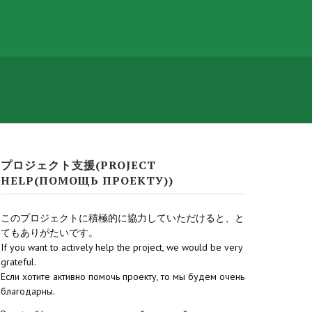
プロジェクト支援(PROJECT
HELP(ПОМОЩЬ ПРОЕКТУ))
このプロジェクトに積極的に協力していただけると、と
てもありがたいです。
If you want to actively help the project, we would be very
grateful.
Если хотите активно помочь проекту, то мы будем очень
благодарны.