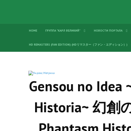
HOME
ГРУППА "КАРЛ ВЕЛИКИЙ"
НОВОСТИ ПОРТАЛА
HD REMASTERS (FAN EDITION) (HDリマスター（ファン・エディション）)
Gensou no Idea 
Historia~ 幻
Phantasm H