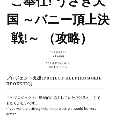
ご奉仕! うさぎ天
Новый ГГ
国 ～バニー頂上決
Моды группы
Теневой кардинал для Скайрима
戦!～ （攻略）
Работы Alexandra10
Kitana HGEC
*ミチルと戦う
End みゆき
Apella CBBE SSE BodySlide (with Physics)
*ミチルのもとへ行く
Apella 2.0 CBBE SSE BodySlide (with Physics)
Bad End ミチル
プロジェクト支援(PROJECT HELP(ПОМОЩЬ
Kitana CBBE SSE BodySlide (with Physics)
ПРОЕКТУ))
Nekomimi
このプロジェクトに積極的に協力していただけると、とて
New Light Skyrim SE
もありがたいです。
If you want to actively help the project, we would be very
SB Corset Armor CBBE SSE BodySlide (with Physics)
grateful.