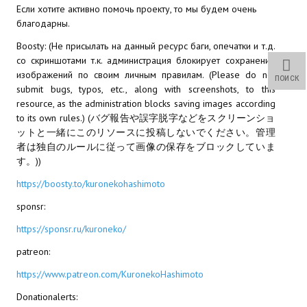
Если хотите активно помочь проекту, то мы будем очень
Wedding Wear CBBE SSE BodySlide (with Physics)
благодарны.
Работы Тестера 55
Boosty: (Не присылать на данный ресурс баги, опечатки и т.д.
со скриншотами т.к. администрация блокирует сохранение
Наёмный оборотень
изображений по своим личным правилам. (Please do not
ПОИСК
submit bugs, typos, etc., along with screenshots, to this
Небесный воин
resource, as the administration blocks saving images according
to its own rules.) (バグ報告や誤字脱字などをスクリーンショ
Немного героев меча и магии
ットと一緒にこのリソースに投稿しないでください。管理
者は独自のルールに従って画像の保存をブロックしていま
Расширенная версия Х3
す。))
REBalance
https://boosty.to/kuronekohashimoto
sponsr:
Работы Kuroneko
https://sponsr.ru/kuroneko/
Doom 3 Remaster Fan Edition
patreon:
X2 - The Threat Remaster Fan Edition
https://www.patreon.com/KuronekoHashimoto
Quake III Arena Remaster Fan Edition
Donationalerts: