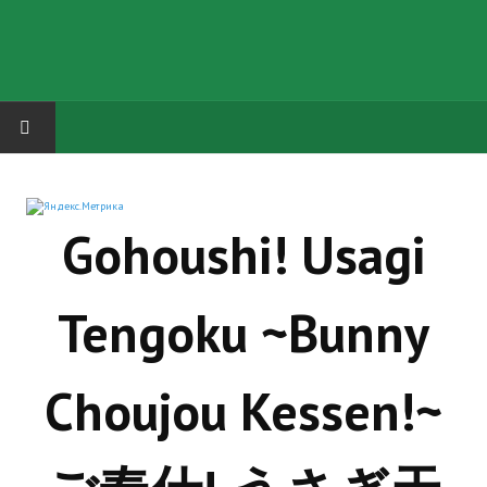
HOME
Gohoushi! Usagi
ГРУППА "КАРЛ ВЕЛИКИЙ"
Завершённые проекты
Tengoku ~Bunny
Русская биржа
Теневой кардинал для Обливиона
Choujou Kessen!~
Aliens vs Predator 2 (Русские субтитры)
Dungeon Siege 2 Legendary Mod (Русские субтитры)