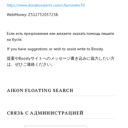
Star Trek Voyager Elite Force Remaster Fan Edition
https://www.donationalerts.com/r/kuroneko30
WebMoney: Z512732037258.
Sacred Gold Remaster Fan Edition
Red Faction remaster Fan Edition
Если есть предложения или желаете оказать помощь пишите
на бусти.
Aliens versus Predator 1 Remaster Fan Edition
If you have suggestions or wish to assist write to Boosty.
Age of Pirates: Caribbean Tales Remaster Fan Edition
提案やBoostyサイトへのメッセージ書き込みに協力したい方
Корсары 3 Сундук мертвеца Remaster Fan Edition
は、ぜひご連絡ください。
Sea Dogs - City of Abandoned Ships Remaster Fan Edition
Sea Dogs Remaster Fan Edition
AIKON FLOATING SEARCH
НОВОСТИ ПОРТАЛА
СВЯЗЬ С АДМИНИСТРАЦИЕЙ
Новости
Новости Архив