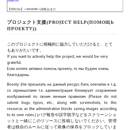
詩桜END
Wedding Wear CBBE SSE BodySlide (with Physics)
【SPECIAL】⇒MEMORY⇒詩桜:おまけ
Работы Тестера 55
プロジェクト支援(PROJECT HELP(ПОМОЩЬ
ПРОЕКТУ))
Наёмный оборотень
Небесный воин
このプロジェクトに積極的に協力していただけると、とて
もありがたいです。
Немного героев меча и магии
If you want to actively help the project, we would be very
grateful.
Расширенная версия Х3
Если хотите активно помочь проекту, то мы будем очень
благодарны.
REBalance
Boosty: (Не присылать на данный ресурс баги, опечатки и т.д.
Работы Kuroneko
со скриншотами т.к. администрация блокирует сохранение
изображений по своим личным правилам. (Please do not
Doom 3 Remaster Fan Edition
submit bugs, typos, etc., along with screenshots, to this
resource, as the administration blocks saving images according
X2 - The Threat Remaster Fan Edition
to its own rules.) (バグ報告や誤字脱字などをスクリーンショ
ットと一緒にこのリソースに投稿しないでください。管理
Quake III Arena Remaster Fan Edition
者は独自のルールに従って画像の保存をブロックしていま