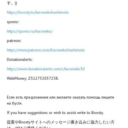
す。))
Star Trek Voyager Elite Force Remaster Fan Edition
https://boosty.to/kuronekohashimoto
Sacred Gold Remaster Fan Edition
sponsr:
Red Faction remaster Fan Edition
https://sponsr.ru/kuroneko/
Aliens versus Predator 1 Remaster Fan Edition
patreon:
https://www.patreon.com/KuronekoHashimoto
Age of Pirates: Caribbean Tales Remaster Fan Edition
Donationalerts:
Корсары 3 Сундук мертвеца Remaster Fan Edition
https://www.donationalerts.com/r/kuroneko30
Sea Dogs - City of Abandoned Ships Remaster Fan Edition
WebMoney: Z512732037258.
Sea Dogs Remaster Fan Edition
Если есть предложения или желаете оказать помощь пишите
НОВОСТИ ПОРТАЛА
на бусти.
If you have suggestions or wish to assist write to Boosty.
Новости
提案やBoostyサイトへのメッセージ書き込みに協力したい方
Новости Архив
は、ぜひご連絡ください。