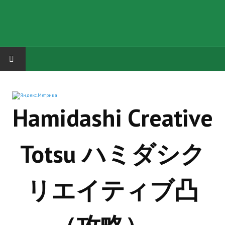
HOME
Hamidashi Creative
ГРУППА "КАРЛ ВЕЛИКИЙ"
Завершённые проекты
Totsu ハミダシク
Русская биржа
Теневой кардинал для Обливиона
リエイティブ凸
Aliens vs Predator 2 (Русские субтитры)
Dungeon Siege 2 Legendary Mod (Русские субтитры)