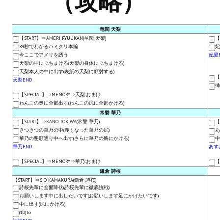
（攻略）
Новый ГГ
Моды группы
竜閑 天梨
【START】⇒AMERI RYUUKAN(竜閑 天梨)
【
84秒でわかるハミクリ本編
妃
Теневой кардинал для Скайрима
今ここでアメリを誘う
妃愛
天梨の中にぶちまける(天梨の身体にぶちまける)
Работы Alexandra10
天梨本人の中に出す(表紙の天梨に顔射する)
【
天梨END
挿
Kitana HGEC
【SPECIAL】⇒MEMORY⇒天梨:おまけ
わんこの奥に全部出す(わんこの尻に全部かける)
Apella CBBE SSE BodySlide (with Physics)
常磐 華乃
【START】⇒KANO TOKIWA(常磐 華乃)
【
Apella 2.0 CBBE SSE BodySlide (with Physics)
きつきつの華乃の中(赤くなった華乃の尻)
あ
華乃の懇願通り中へ出す(さらに華乃の胸にかける)
中
華乃END
あす
Kitana CBBE SSE BodySlide (with Physics)
【SPECIAL】⇒MEMORY⇒華乃:おまけ
【
Nekomimi
鎌倉 詩桜
【START】⇒SIO KAMAKURA(鎌倉 詩桜)
New Light Skyrim SE
詩桜先輩に全面降伏(詩桜先輩に徹底抗戦)
お願いします中に出したいです(お願いします足にかけたいです)
中に出す(尻にかける)
SB Corset Armor CBBE SSE BodySlide (with Physics)
(10)to