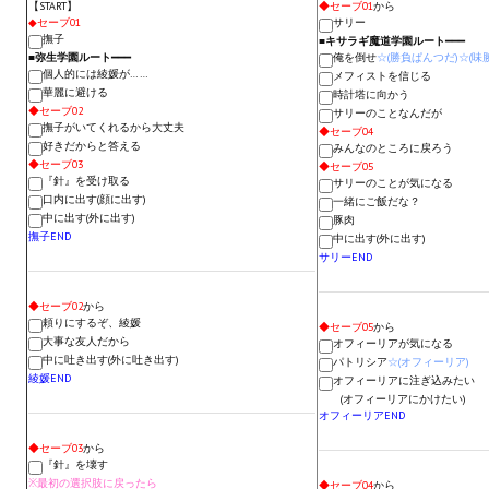
【START】
◆セーブ01
から
Новый ГГ
◆セーブ01
サリー
撫子
■キサラギ魔道学園ルート
━━━
■弥生学園ルート
━━━
俺を倒せ
☆(勝負ぱんつだ)☆(味
Моды группы
個人的には綾媛が……
メフィストを信じる
華麗に避ける
時計塔に向かう
Теневой кардинал для Скайрима
◆セーブ02
サリーのことなんだが
撫子がいてくれるから大丈夫
◆セーブ04
好きだからと答える
みんなのところに戻ろう
Работы Alexandra10
◆セーブ03
◆セーブ05
『針』を受け取る
サリーのことが気になる
Kitana HGEC
口内に出す(顔に出す)
一緒にご飯だな？
中に出す(外に出す)
豚肉
撫子END
Apella CBBE SSE BodySlide (with Physics)
中に出す(外に出す)
サリーEND
Apella 2.0 CBBE SSE BodySlide (with Physics)
◆セーブ02
から
頼りにするぞ、綾媛
Kitana CBBE SSE BodySlide (with Physics)
◆セーブ05
から
大事な友人だから
オフィーリアが気になる
中に吐き出す(外に吐き出す)
パトリシア
☆(オフィーリア)
Nekomimi
綾媛END
オフィーリアに注ぎ込みたい
(オフィーリアにかけたい)
オフィーリアEND
New Light Skyrim SE
◆セーブ03
から
SB Corset Armor CBBE SSE BodySlide (with Physics)
『針』を壊す
※最初の選択肢に戻ったら
◆セーブ04
から