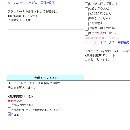
☆TRUEルートフラグ１ 回収後終了
もう少し探してみよう
Wedding Wear CBBE SSE BodySlide (with Physics)
可愛すぎるんだ
フラグ１〜３を全部回収してる場合は
猫が好きなことだ
■葉月学園(TRUE)ルート
Работы Тестера 55
女神きどりなんだ
に自動で入ります。
『高速思考』
Наёмный оборотень
『能力』同士の共鳴
サリーの真の『能力』
※最初の選択肢に戻ったら
Небесный воин
☆TRUEルートフラグ２ 回収後終
フラグ１〜３を全部回収してる場
Немного героев меча и магии
■葉月学園(TRUE)ルート
に自動で入ります。
Расширенная версия Х3
REBalance
光理＆メフィスト
TRUEルートフラグ１〜３回収時に自動で
Работы Kuroneko
そのまま突入します。
■葉月学園(TRUE)ルート
Doom 3 Remaster Fan Edition
◆セーブ07
光理を受け入れる
光理の中に出す(光理の身体にかける)
X2 - The Threat Remaster Fan Edition
光理END
Quake III Arena Remaster Fan Edition