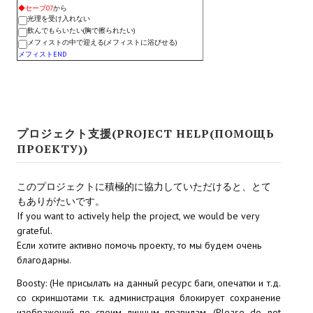
◆セーブ07
から
Star Trek Voyager Elite Force Remaster Fan Edition
光理を受け入れない
飲んでもらいたい(胸で擦られたい)
Sacred Gold Remaster Fan Edition
メフィストの中で迎える(メフィストに浴びせる)
メフィストEND
Red Faction remaster Fan Edition
Aliens versus Predator 1 Remaster Fan Edition
Age of Pirates: Caribbean Tales Remaster Fan Edition
プロジェクト支援(PROJECT HELP(ПОМОЩЬ
ПРОЕКТУ))
Корсары 3 Сундук мертвеца Remaster Fan Edition
Sea Dogs - City of Abandoned Ships Remaster Fan Edition
このプロジェクトに積極的に協力していただけると、とて
もありがたいです。
Sea Dogs Remaster Fan Edition
If you want to actively help the project, we would be very
grateful.
НОВОСТИ ПОРТАЛА
Если хотите активно помочь проекту, то мы будем очень
благодарны.
Новости
Boosty: (Не присылать на данный ресурс баги, опечатки и т.д.
со скриншотами т.к. администрация блокирует сохранение
Новости Архив
изображений по своим личным правилам. (Please do not