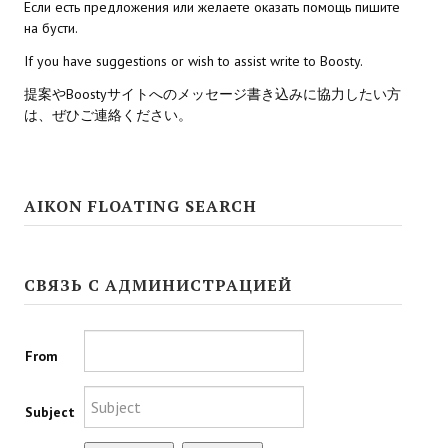
Если есть предложения или желаете оказать помощь пишите
на бусти.
Kingdoms of Amalur: Reckoning
If you have suggestions or wish to assist write to Boosty.
Mass Effect Andromeda
提案やBoostyサイトへのメッセージ書き込みに協力したい方
は、ぜひご連絡ください。
Neverwinter Nights 1
Sacred Ice & Blood
Sims 3
AIKON FLOATING SEARCH
Sims 4
СВЯЗЬ С АДМИНИСТРАЦИЕЙ
Star Wars Jedi Knight: Dark Force II
Star Wars Knights of the Old Republic 1
From
Star Wars Knights of the Old Republic 2
Titan Quest Immortal Throne
Subject