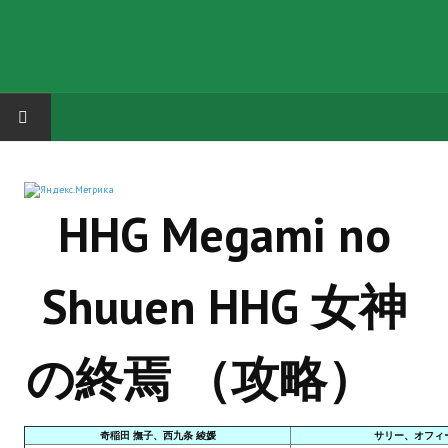
HOME
HHG Megami no
ГРУППА "КАРЛ ВЕЛИКИЙ"
Завершённые проекты
Shuuen HHG 女神
Русская биржа
Теневой кардинал для Обливиона
の終焉 （攻略）
Aliens vs Predator 2 (Русские субтитры)
Dungeon Siege 2 Legendary Mod (Русские субтитры)
奇稲田 撫子、西九条 綾媛
サリー、オフィ