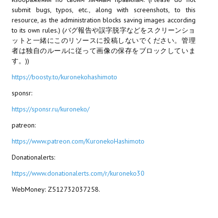
submit bugs, typos, etc., along with screenshots, to this
МОДЫ ДЛЯ ИГР
resource, as the administration blocks saving images according
to its own rules.) (バグ報告や誤字脱字などをスクリーンショ
Патчи
ットと一緒にこのリソースに投稿しないでください。管理
者は独自のルールに従って画像の保存をブロックしていま
Mass Effect 2
す。))
https://boosty.to/kuronekohashimoto
Mass Effect 3
sponsr:
Моды
https://sponsr.ru/kuroneko/
Divinity Original Sin Enhanced Edition
patreon:
Dragon Age: Origins
https://www.patreon.com/KuronekoHashimoto
Donationalerts:
Dragon Age 2
https://www.donationalerts.com/r/kuroneko30
Dragon Age: Inquisition
WebMoney: Z512732037258.
Fallout 3
GTA 5