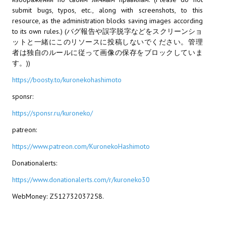
submit bugs, typos, etc., along with screenshots, to this
МОДЫ ДЛЯ ИГР
resource, as the administration blocks saving images according
to its own rules.) (バグ報告や誤字脱字などをスクリーンショ
Патчи
ットと一緒にこのリソースに投稿しないでください。管理
者は独自のルールに従って画像の保存をブロックしていま
Mass Effect 2
す。))
https://boosty.to/kuronekohashimoto
Mass Effect 3
sponsr:
Моды
https://sponsr.ru/kuroneko/
Divinity Original Sin Enhanced Edition
patreon:
Dragon Age: Origins
https://www.patreon.com/KuronekoHashimoto
Donationalerts:
Dragon Age 2
https://www.donationalerts.com/r/kuroneko30
Dragon Age: Inquisition
WebMoney: Z512732037258.
Fallout 3
GTA 5