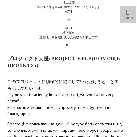
地上追跡
Star Trek Voyager Elite Force Remaster Fan Edition
遺跡地上部を探索し博士とフアニタを追やます
ACT.4
Sacred Gold Remaster Fan Edition
ПОИСК
or
ACT.4
Red Faction remaster Fan Edition
地下探索
遺跡地下を探索し失った荷物を回収します
Aliens versus Predator 1 Remaster Fan Edition
End
Age of Pirates: Caribbean Tales Remaster Fan Edition
プロジェクト支援(PROJECT HELP(ПОМОЩЬ
ПРОЕКТУ))
Корсары 3 Сундук мертвеца Remaster Fan Edition
Sea Dogs - City of Abandoned Ships Remaster Fan Edition
このプロジェクトに積極的に協力していただけると、とて
もありがたいです。
Sea Dogs Remaster Fan Edition
If you want to actively help the project, we would be very
grateful.
НОВОСТИ ПОРТАЛА
Если хотите активно помочь проекту, то мы будем очень
благодарны.
Новости
Boosty: (Не присылать на данный ресурс баги, опечатки и т.д.
со скриншотами т.к. администрация блокирует сохранение
Новости Архив
изображений по своим личным правилам. (Please do not