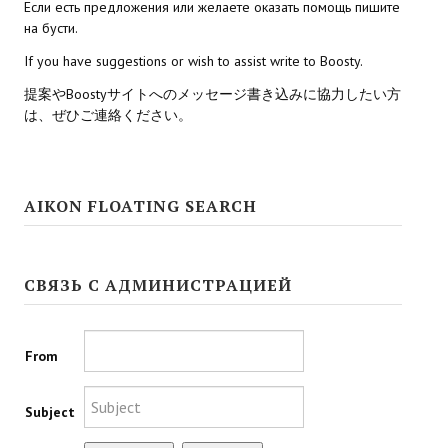
Если есть предложения или желаете оказать помощь пишите
на бусти.
Kingdoms of Amalur: Reckoning
If you have suggestions or wish to assist write to Boosty.
Mass Effect Andromeda
提案やBoostyサイトへのメッセージ書き込みに協力したい方
は、ぜひご連絡ください。
Neverwinter Nights 1
Sacred Ice & Blood
Sims 3
AIKON FLOATING SEARCH
Sims 4
СВЯЗЬ С АДМИНИСТРАЦИЕЙ
Star Wars Jedi Knight: Dark Force II
Star Wars Knights of the Old Republic 1
From
Star Wars Knights of the Old Republic 2
Titan Quest Immortal Throne
Subject