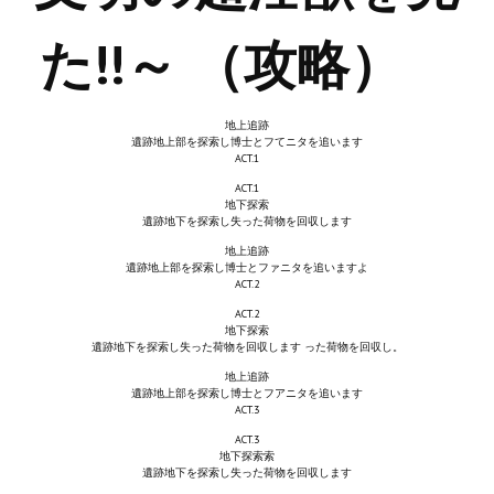
Wedding Wear CBBE SSE BodySlide (with Physics)
た!!～ （攻略）
Работы Тестера 55
Наёмный оборотень
地上追跡
遺跡地上部を探索し博士とフてニタを追います
Небесный воин
ACT.1
ACT.1
Немного героев меча и магии
地下探索
遺跡地下を探索し失った荷物を回収します
Расширенная версия Х3
地上追跡
遺跡地上部を探索し博士とファニタを追いますよ
ACT.2
REBalance
ACT.2
Работы Kuroneko
地下探索
遺跡地下を探索し失った荷物を回収します った荷物を回収し。
Doom 3 Remaster Fan Edition
地上追跡
遺跡地上部を探索し博士とフアニタを追います
ACT.3
X2 - The Threat Remaster Fan Edition
ACT.3
地下探索索
Quake III Arena Remaster Fan Edition
遺跡地下を探索し失った荷物を回収します