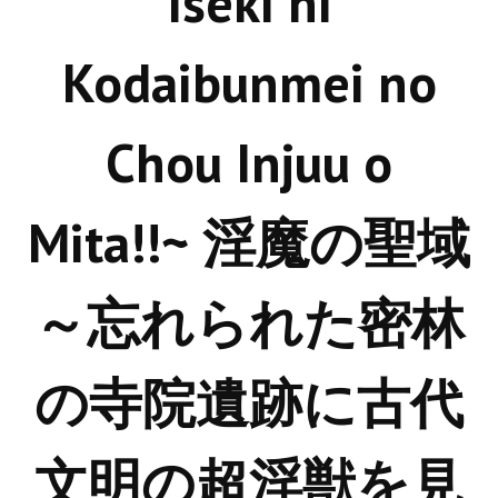
Iseki ni
Новый ГГ
Kodaibunmei no
Моды группы
Теневой кардинал для Скайрима
Chou Injuu o
Работы Alexandra10
Kitana HGEC
Mita!!~ 淫魔の聖域
Apella CBBE SSE BodySlide (with Physics)
Apella 2.0 CBBE SSE BodySlide (with Physics)
～忘れられた密林
Kitana CBBE SSE BodySlide (with Physics)
の寺院遺跡に古代
Nekomimi
New Light Skyrim SE
文明の超淫獣を見
SB Corset Armor CBBE SSE BodySlide (with Physics)