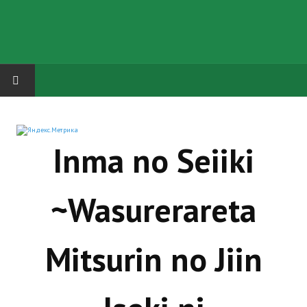
HOME
Inma no Seiiki
ГРУППА "КАРЛ ВЕЛИКИЙ"
Завершённые проекты
~Wasurerareta
Русская биржа
Теневой кардинал для Обливиона
Mitsurin no Jiin
Aliens vs Predator 2 (Русские субтитры)
Dungeon Siege 2 Legendary Mod (Русские субтитры)