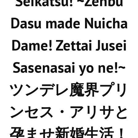
Seikatsu! ~Zenbu
Новый ГГ
Dasu made Nuicha
Моды группы
Теневой кардинал для Скайрима
Dame! Zettai Jusei
Работы Alexandra10
Kitana HGEC
Sasenasai yo ne!~
Apella CBBE SSE BodySlide (with Physics)
Apella 2.0 CBBE SSE BodySlide (with Physics)
ツンデレ魔界プリ
Kitana CBBE SSE BodySlide (with Physics)
ンセス・アリサと
Nekomimi
New Light Skyrim SE
孕ませ新婚生活！
SB Corset Armor CBBE SSE BodySlide (with Physics)