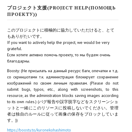
Star Trek Voyager Elite Force Remaster Fan Edition
プロジェクト支援(PROJECT HELP(ПОМОЩЬ
ПРОЕКТУ))
Sacred Gold Remaster Fan Edition
Red Faction remaster Fan Edition
このプロジェクトに積極的に協力していただけると、とて
もありがたいです。
Aliens versus Predator 1 Remaster Fan Edition
If you want to actively help the project, we would be very
grateful.
Age of Pirates: Caribbean Tales Remaster Fan Edition
Если хотите активно помочь проекту, то мы будем очень
благодарны.
Корсары 3 Сундук мертвеца Remaster Fan Edition
Boosty: (Не присылать на данный ресурс баги, опечатки и т.д.
со скриншотами т.к. администрация блокирует сохранение
Sea Dogs - City of Abandoned Ships Remaster Fan Edition
изображений по своим личным правилам. (Please do not
submit bugs, typos, etc., along with screenshots, to this
Sea Dogs Remaster Fan Edition
resource, as the administration blocks saving images according
to its own rules.) (バグ報告や誤字脱字などをスクリーンショ
НОВОСТИ ПОРТАЛА
ットと一緒にこのリソースに投稿しないでください。管理
者は独自のルールに従って画像の保存をブロックしていま
Новости
す。))
Новости Архив
https://boosty.to/kuronekohashimoto