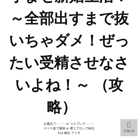
Wedding Wear CBBE SSE BodySlide (with Physics)
～全部出すまで抜
Работы Тестера 55
Наёмный оборотень
いちゃダメ！ぜっ
Небесный воин
Немного героев меча и магии
たい受精させなさ
Расширенная версия Х3
いよね！～ （攻
REBalance
Работы Kuroneko
略）
Doom 3 Remaster Fan Edition
X2 - The Threat Remaster Fan Edition
お風呂で･･････ or コスプレで･･････
ナース姿で看病 or 裸エプロンで給仕
Quake III Arena Remaster Fan Edition
ПОИСК
End 桐生 アリサ