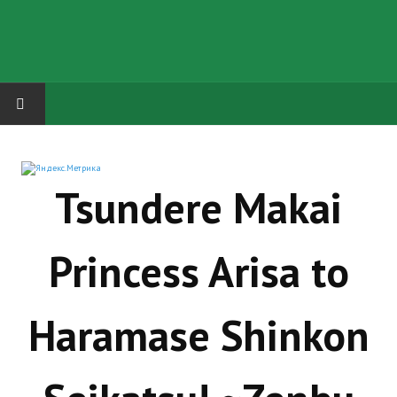
HOME
Tsundere Makai
ГРУППА "КАРЛ ВЕЛИКИЙ"
Завершённые проекты
Princess Arisa to
Русская биржа
Теневой кардинал для Обливиона
Haramase Shinkon
Aliens vs Predator 2 (Русские субтитры)
Dungeon Siege 2 Legendary Mod (Русские субтитры)