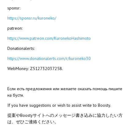
sponsr:
МОДЫ ДЛЯ ИГР
https://sponsr.ru/kuroneko/
Патчи
patreon:
Mass Effect 2
https://www.patreon.com/KuronekoHashimoto
Donationalerts:
Mass Effect 3
https://www.donationalerts.com/r/kuroneko30
Моды
WebMoney: Z512732037258.
Divinity Original Sin Enhanced Edition
Dragon Age: Origins
Если есть предложения или желаете оказать помощь пишите
на бусти.
Dragon Age 2
If you have suggestions or wish to assist write to Boosty.
Dragon Age: Inquisition
提案やBoostyサイトへのメッセージ書き込みに協力したい方
は、ぜひご連絡ください。
Fallout 3
GTA 5