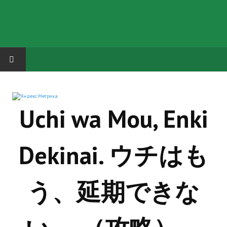
HOME
Uchi wa Mou, Enki
ГРУППА "КАРЛ ВЕЛИКИЙ"
Завершённые проекты
Dekinai. ウチはも
Русская биржа
Теневой кардинал для Обливиона
う、延期できな
Aliens vs Predator 2 (Русские субтитры)
Dungeon Siege 2 Legendary Mod (Русские субтитры)