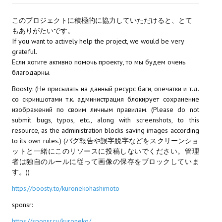
МОДЫ ДЛЯ ИГР
このプロジェクトに積極的に協力していただけると、とて
もありがたいです。
Патчи
If you want to actively help the project, we would be very
grateful.
Mass Effect 2
Если хотите активно помочь проекту, то мы будем очень
благодарны.
Mass Effect 3
Boosty: (Не присылать на данный ресурс баги, опечатки и т.д.
со скриншотами т.к. администрация блокирует сохранение
Моды
изображений по своим личным правилам. (Please do not
Divinity Original Sin Enhanced Edition
submit bugs, typos, etc., along with screenshots, to this
resource, as the administration blocks saving images according
Dragon Age: Origins
to its own rules.) (バグ報告や誤字脱字などをスクリーンショ
ットと一緒にこのリソースに投稿しないでください。管理
Dragon Age 2
者は独自のルールに従って画像の保存をブロックしていま
す。))
Dragon Age: Inquisition
https://boosty.to/kuronekohashimoto
Fallout 3
sponsr:
https://sponsr.ru/kuroneko/
GTA 5