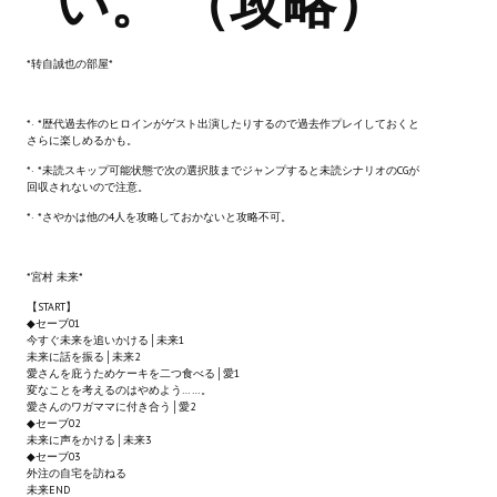
い。 （攻略）
Новый ГГ
Моды группы
*转自誠也の部屋*
Теневой кардинал для Скайрима
*· *歴代過去作のヒロインがゲスト出演したりするので過去作プレイしておくと
さらに楽しめるかも。
Работы Alexandra10
*· *未読スキップ可能状態で次の選択肢までジャンプすると未読シナリオのCGが
回収されないので注意。
Kitana HGEC
*· *さやかは他の4人を攻略しておかないと攻略不可。
Apella CBBE SSE BodySlide (with Physics)
*宮村 未来*
Apella 2.0 CBBE SSE BodySlide (with Physics)
【START】
◆セーブ01
Kitana CBBE SSE BodySlide (with Physics)
今すぐ未来を追いかける│未来1
未来に話を振る│未来2
愛さんを庇うためケーキを二つ食べる│愛1
Nekomimi
変なことを考えるのはやめよう……。
愛さんのワガママに付き合う│愛2
New Light Skyrim SE
◆セーブ02
未来に声をかける│未来3
◆セーブ03
SB Corset Armor CBBE SSE BodySlide (with Physics)
外注の自宅を訪ねる
未来END