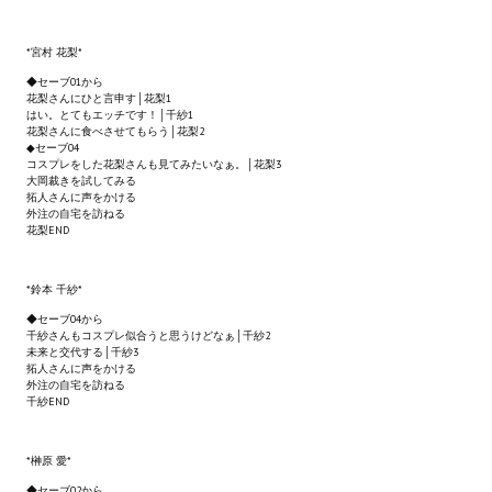
Wedding Wear CBBE SSE BodySlide (with Physics)
*宮村 花梨*
Работы Тестера 55
◆セーブ01から
花梨さんにひと言申す│花梨1
Наёмный оборотень
はい。とてもエッチです！│千紗1
花梨さんに食べさせてもらう│花梨2
◆セーブ04
Небесный воин
コスプレをした花梨さんも見てみたいなぁ。│花梨3
大岡裁きを試してみる
Немного героев меча и магии
拓人さんに声をかける
外注の自宅を訪ねる
花梨END
Расширенная версия Х3
REBalance
*鈴本 千紗*
◆セーブ04から
Работы Kuroneko
千紗さんもコスプレ似合うと思うけどなぁ│千紗2
未来と交代する│千紗3
拓人さんに声をかける
Doom 3 Remaster Fan Edition
外注の自宅を訪ねる
千紗END
X2 - The Threat Remaster Fan Edition
*榊原 愛*
Quake III Arena Remaster Fan Edition
◆セーブ02から