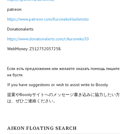
patreon:
Kingdoms of Amalur: Reckoning
https://www.patreon.com/KuronekoHashimoto
Mass Effect Andromeda
Donationalerts:
Neverwinter Nights 1
https://www.donationalerts.com/r/kuroneko30
Sacred Ice & Blood
WebMoney: Z512732037258.
Sims 3
Если есть предложения или желаете оказать помощь пишите
Sims 4
на бусти.
If you have suggestions or wish to assist write to Boosty.
Star Wars Jedi Knight: Dark Force II
提案やBoostyサイトへのメッセージ書き込みに協力したい方
Star Wars Knights of the Old Republic 1
は、ぜひご連絡ください。
Star Wars Knights of the Old Republic 2
Titan Quest Immortal Throne
AIKON FLOATING SEARCH