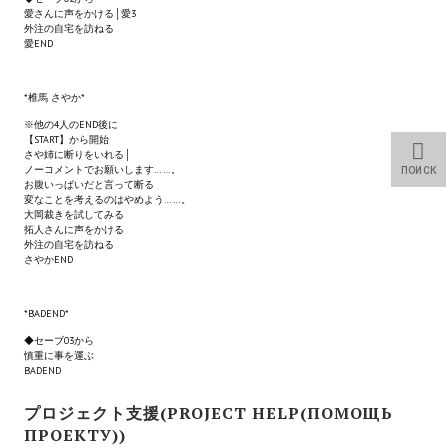
愛さんに声をかける│愛3
Star Trek Voyager Elite Force Remaster Fan Edition
外注の自宅を訪ねる
愛END
Sacred Gold Remaster Fan Edition
Red Faction remaster Fan Edition
*椎馬 さやか*
※他の4人のEND後に
Aliens versus Predator 1 Remaster Fan Edition
【START】から開始
さや姉に断りをいれる│
ノーコメントでお願いします……。
ПОИСК
Age of Pirates: Caribbean Tales Remaster Fan Edition
お腹いっぱいだと言って断る
変なことを考えるのはやめよう……。
大岡裁きを試してみる
Корсары 3 Сундук мертвеца Remaster Fan Edition
拓人さんに声をかける
外注の自宅を訪ねる
さやかEND
Sea Dogs - City of Abandoned Ships Remaster Fan Edition
Sea Dogs Remaster Fan Edition
*BADEND*
◆セーブ03から
НОВОСТИ ПОРТАЛА
慎重に事を運ぶ
BADEND
Новости
プロジェクト支援(PROJECT HELP(ПОМОЩЬ
ПРОЕКТУ))
Новости Архив