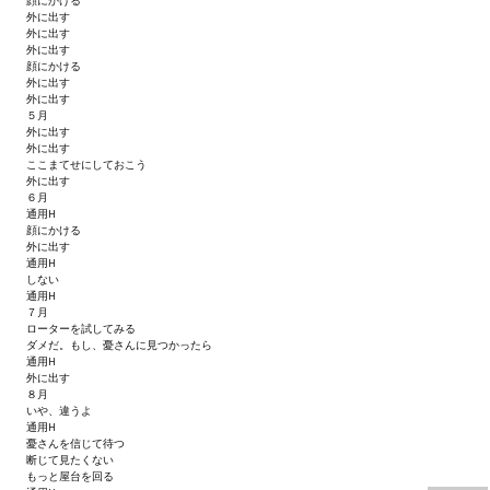
顔にかける
外に出す
外に出す
МОДЫ ДЛЯ ИГР
外に出す
顔にかける
外に出す
Патчи
外に出す
５月
Mass Effect 2
外に出す
外に出す
ここまてせにしておこう
Mass Effect 3
外に出す
６月
通用H
Моды
顔にかける
外に出す
Divinity Original Sin Enhanced Edition
通用H
しない
通用H
Dragon Age: Origins
７月
ローターを試してみる
ダメだ。もし、憂さんに見つかったら
Dragon Age 2
通用H
外に出す
８月
Dragon Age: Inquisition
いや、違うよ
通用H
Fallout 3
憂さんを信じて待つ
断じて見たくない
もっと屋台を回る
GTA 5