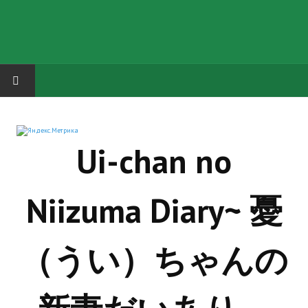
HOME
Ui-chan no
ГРУППА "КАРЛ ВЕЛИКИЙ"
Завершённые проекты
Niizuma Diary~ 憂
Русская биржа
Теневой кардинал для Обливиона
（うい）ちゃんの
Aliens vs Predator 2 (Русские субтитры)
Dungeon Siege 2 Legendary Mod (Русские субтитры)