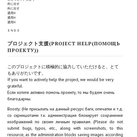
外に出す
外に出す
PC Otome VN
通用H
通用H
Vita VN
通用H
ＥＮＤ３
PSP VN
プロジェクト支援(PROJECT HELP(ПОМОЩЬ
PS3 VN
ПРОЕКТУ))
PS2 VN
このプロジェクトに積極的に協力していただけると、とて
PS1 VN
もありがたいです。
If you want to actively help the project, we would be very
PC FX VN
grateful.
Если хотите активно помочь проекту, то мы будем очень
Saturn VN
благодарны.
Boosty: (Не присылать на данный ресурс баги, опечатки и т.д.
ストラテジーが必要なVN一覧 (List of VNs for which walkthrough ar
со скриншотами т.к. администрация блокирует сохранение
изображений по своим личным правилам. (Please do not
HD REMASTERS (FAN EDITION) (HDリマスター（ファン・エディション）)
submit bugs, typos, etc., along with screenshots, to this
resource, as the administration blocks saving images according