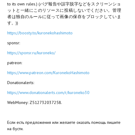
Doom 3 Remaster Fan Edition
to its own rules.) (バグ報告や誤字脱字などをスクリーンショ
ットと一緒にこのリソースに投稿しないでください。管理
X2 - The Threat Remaster Fan Edition
者は独自のルールに従って画像の保存をブロックしていま
す。))
Quake III Arena Remaster Fan Edition
https://boosty.to/kuronekohashimoto
Star Trek Voyager Elite Force Remaster Fan Edition
sponsr:
Sacred Gold Remaster Fan Edition
https://sponsr.ru/kuroneko/
patreon:
Aliens versus Predator 1 Remaster Fan Edition
https://www.patreon.com/KuronekoHashimoto
Aliens versus Predator 2 Remaster Fan Edition
Donationalerts:
Age of Pirates: Caribbean Tales Remaster Fan Edition
https://www.donationalerts.com/r/kuroneko30
Sea Dogs - City of Abandoned Ships Remaster Fan Edition
WebMoney: Z512732037258.
Sea Dogs Remaster Fan Edition
Если есть предложения или желаете оказать помощь пишите
NEKOPARA
на бусти.