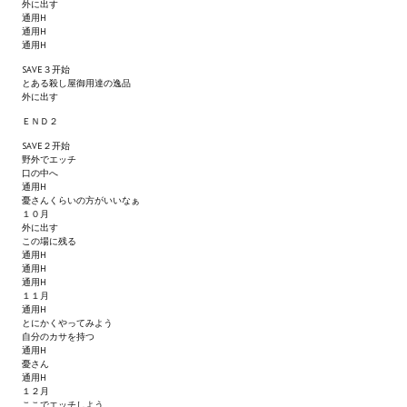
Ведьмак 1
外に出す
通用H
通用H
Ведьмак 2
通用H
SAVE３开始
Ведьмак 3
とある殺し屋御用達の逸品
外に出す
ЦИФРОВЫЕ КОМИКСЫ
ＥＮＤ２
SAVE２开始
EURO comics
野外でエッチ
口の中へ
通用H
Manga List
憂さんくらいの方がいいなぁ
１０月
外に出す
USA comics
この場に残る
通用H
通用H
ЧС
通用H
１１月
通用H
WALKTHROUGH VN
とにかくやってみよう
自分のカサを持つ
通用H
PC 18+
憂さん
通用H
１２月
PC 12-17
ここでエッチしよう