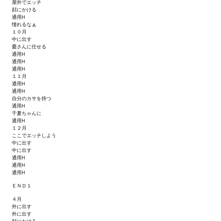
屋外でエッチ
Star Trek Voyager Elite Force Remaster Fan Edition
顔にかける
通用H
憧れるなぁ
Sacred Gold Remaster Fan Edition
１０月
中に出す
憂さんに任せる
Red Faction remaster Fan Edition
通用H
通用H
Aliens versus Predator 1 Remaster Fan Edition
通用H
１１月
通用H
Age of Pirates: Caribbean Tales Remaster Fan Edition
通用H
自分のカサを持つ
通用H
Корсары 3 Сундук мертвеца Remaster Fan Edition
千夏ちゃんに
通用H
１２月
Sea Dogs - City of Abandoned Ships Remaster Fan Edition
ここでエッチしよう
中に出す
Sea Dogs Remaster Fan Edition
中に出す
通用H
通用H
НОВОСТИ ПОРТАЛА
通用H
ＥＮＤ１
Новости
４月
外に出す
外に出す
Новости Архив