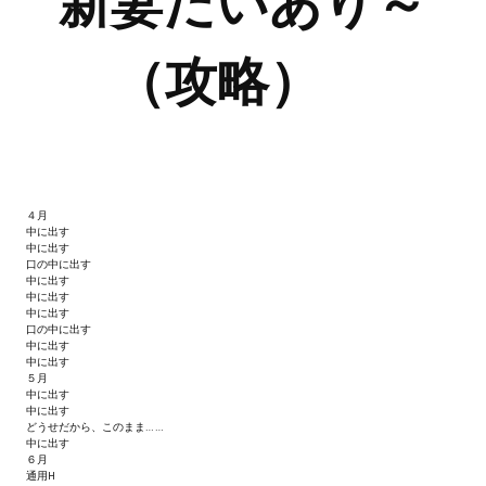
新妻だいあり～
Новый ГГ
（攻略）
Моды группы
Теневой кардинал для Скайрима
Работы Alexandra10
Kitana HGEC
４月
中に出す
Apella CBBE SSE BodySlide (with Physics)
中に出す
口の中に出す
Apella 2.0 CBBE SSE BodySlide (with Physics)
中に出す
中に出す
中に出す
Kitana CBBE SSE BodySlide (with Physics)
口の中に出す
中に出す
中に出す
Nekomimi
５月
中に出す
中に出す
New Light Skyrim SE
どうせだから、このまま……
中に出す
SB Corset Armor CBBE SSE BodySlide (with Physics)
６月
通用H