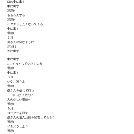
口の中に出す
Wedding Wear CBBE SSE BodySlide (with Physics)
中に出す
通用H
もちろんする
Работы Тестера 55
通用H
イタズラしたくなってくる
Наёмный оборотень
中に出す
通用H
７月
Небесный воин
憂さんの望むように
SAVE１
外に出す
Немного героев меча и магии
中に出す
……ずっとしていたくなる
Расширенная версия Х3
通用H
中に出す
８月
REBalance
いや、違うよ
通用H
Работы Kuroneko
憂さんを信じて待つ
……やっぱり見たい
人の少ない場所へ
Doom 3 Remaster Fan Edition
通用H
９月
ローターを渡す
X2 - The Threat Remaster Fan Edition
憂さんの選んだ服を試着してもらう
通用H
Quake III Arena Remaster Fan Edition
イタズラしよう
通用H