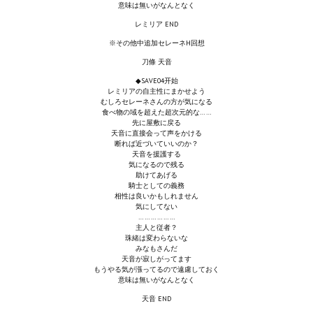
意味は無いがなんとなく
Star Trek Voyager Elite Force Remaster Fan Edition
レミリア END
Sacred Gold Remaster Fan Edition
※その他中追加セレーネH回想
刀條 天音
Red Faction remaster Fan Edition
◆SAVE04开始
レミリアの自主性にまかせよう
Aliens versus Predator 1 Remaster Fan Edition
むしろセレーネさんの方が気になる
食べ物の域を超えた超次元的な……
先に屋敷に戻る
Age of Pirates: Caribbean Tales Remaster Fan Edition
天音に直接会って声をかける
断れば近づいていいのか？
Корсары 3 Сундук мертвеца Remaster Fan Edition
天音を援護する
気になるので残る
助けてあげる
Sea Dogs - City of Abandoned Ships Remaster Fan Edition
騎士としての義務
相性は良いかもしれません
気にしてない
Sea Dogs Remaster Fan Edition
………………
主人と従者？
珠緒は変わらないな
НОВОСТИ ПОРТАЛА
みなもさんだ
天音が寂しがってます
もうやる気が漲ってるので遠慮しておく
Новости
意味は無いがなんとなく
天音 END
Новости Архив