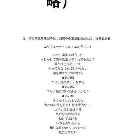
略）
Новый ГГ
Моды группы
Теневой кардинал для Скайрима
注：特定角色攻略完毕后，回想中会追加配角的回想，请务必观看。
Работы Alexandra10
ユリフィーナ・ソル・エレアノルト
Kitana HGEC
いや、本気で感心した
もしかして俺を気遣ってくれてるのか？
最初はそう思ってた
Apella CBBE SSE BodySlide (with Physics)
やってみなければわからない
頭を撫でて元気付ける
◆SAVE01
Apella 2.0 CBBE SSE BodySlide (with Physics)
ユリナ姫の手伝いをする
◆SAVE02
Kitana CBBE SSE BodySlide (with Physics)
ユリナ姫に聞いてみようかな？
◆SAVE03
そうかもしれませんね
Nekomimi
食べ物の域を超えた超次元的な……
ユリナ姫を援護する
気になるので残る
New Light Skyrim SE
助けてあげる
いつも見てるから
相性は良いかもしれません
SB Corset Armor CBBE SSE BodySlide (with Physics)
気にしてない