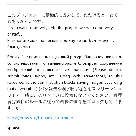
Doom 3 Remaster Fan Edition
X2 - The Threat Remaster Fan Edition
このプロジェクトに積極的に協力していただけると、とて
もありがたいです。
Quake III Arena Remaster Fan Edition
If you want to actively help the project, we would be very
grateful.
Star Trek Voyager Elite Force Remaster Fan Edition
Если хотите активно помочь проекту, то мы будем очень
благодарны.
Sacred Gold Remaster Fan Edition
Boosty: (Не присылать на данный ресурс баги, опечатки и т.д.
со скриншотами т.к. администрация блокирует сохранение
Aliens versus Predator 1 Remaster Fan Edition
изображений по своим личным правилам. (Please do not
submit bugs, typos, etc., along with screenshots, to this
Aliens versus Predator 2 Remaster Fan Edition
resource, as the administration blocks saving images according
to its own rules.) (バグ報告や誤字脱字などをスクリーンショ
Age of Pirates: Caribbean Tales Remaster Fan Edition
ットと一緒にこのリソースに投稿しないでください。管理
Sea Dogs - City of Abandoned Ships Remaster Fan Edition
者は独自のルールに従って画像の保存をブロックしていま
す。))
Sea Dogs Remaster Fan Edition
https://boosty.to/kuronekohashimoto
sponsr:
NEKOPARA