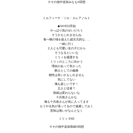
※その他中追加みなもH回想
МОДЫ ДЛЯ ИГР
ミルフィーナ・ソル・エレアノルト
Патчи
◆SAVE02开始
やっぱり気のせいだろう
そうかもしれませんね
Mass Effect 2
食べ物の域を超えた超次元的な……
一緒に行く
Mass Effect 3
２人とも可愛い女の子だから
そうなるといいな
ミリィを援護する
Моды
ミリィのところに向かう
理由があって良かった
騎士としての義務
Divinity Original Sin Enhanced Edition
相性は良いかもしれません
気にしてない
Dragon Age: Origins
俺も楽しいです！
主人と従者？
珠緒は変わらないな
Dragon Age 2
十兵衛さんかな
俺も十兵衛さんが気に入ってます
もうやる気が漲ってるので遠慮しておく
Dragon Age: Inquisition
意味は無いがなんとなく
ミリィ END
Fallout 3
※その他中追加珠緒H回想
GTA 5