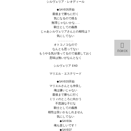
シルヴェリア・レオディール
◆SAVE05开始
Kingdoms of Amalur: Reckoning
最後まで勝ちに行く
気になるので残る
無理じゃないかな……
Mass Effect Andromeda
騎士としての義務
じゃあシルヴェリアさんとの相性は？
Neverwinter Nights 1
気にしてない
………………
オトコノコなので
Sacred Ice & Blood
なんとも思ってない
ПОИСК
もうやる気が漲ってるので遠慮しておく
意味は無いがなんとなく
Sims 3
シルヴェリア END
Sims 4
マリエル・エステリード
◆SAVE03开始
Star Wars Jedi Knight: Dark Force II
マリエルさんとも仲良し
俺は嫌いじゃない
最後まで勝ちに行く
Star Wars Knights of the Old Republic 1
ミリィのところに向かう
不思議な子だな
Star Wars Knights of the Old Republic 2
騎士としての義務
相性は良いかもしれません
気にしてない
Titan Quest Immortal Throne
◆SAVE06
俺も楽しいです！
◆SAVE07