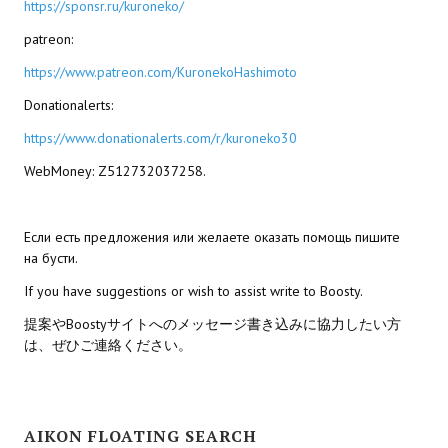
https://sponsr.ru/kuroneko/
Nekopara Vol2 (Rus Version)
patreon:
Nekopara Vol3 (Rus Version)
https://www.patreon.com/KuronekoHashimoto
Donationalerts:
https://www.donationalerts.com/r/kuroneko30
WebMoney: Z512732037258.
Если есть предложения или желаете оказать помощь пишите
на бусти.
If you have suggestions or wish to assist write to Boosty.
提案やBoostyサイトへのメッセージ書き込みに協力したい方
は、ぜひご連絡ください。
AIKON FLOATING SEARCH