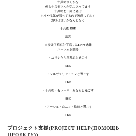
十兵衛さんかな
俺も十兵衛さんが気に入ってます
PC Otome VN
十兵衛と一緒に遊ぶ
もうやる気が漲ってるので遠慮しておく
意味は無いがなんとなく
Vita VN
十兵衛 END
PSP VN
后宫
※安装了后宫补丁后，从Extra选择
PS3 VN
ハーレムを開始
・ユリナたち屋敷組と過ごす
PS2 VN
END
PS1 VN
・シルヴェリア・ユノと過ごす
END
PC FX VN
・十兵衛・セレーネ・みなもと過ごす
Saturn VN
END
・アーシェ・白ユノ・珠緒と過ごす
ストラテジーが必要なVN一覧 (List of VNs for which walkthrough ar
END
HD REMASTERS (FAN EDITION) (HDリマスター（ファン・エディション）)
プロジェクト支援(PROJECT HELP(ПОМОЩЬ
ПРОЕКТУ))