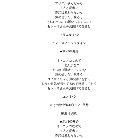
Ведьмак 1
マリエルさんだから
主人と従者？
Ведьмак 2
珠緒は変わらないな
気のせいだ、戻ろう
それじゃあ、お願いします……！
Ведьмак 3
セレーネさんを見掛けて自然と
マリエル END
ЦИФРОВЫЕ КОМИКСЫ
ユノ・スノーシュタイン
◆SAVE06开始
EURO comics
………………
オトコノコなので
……恋人かな？
Manga List
やっぱり珠緒っていいな
気のせいだ、戻ろう
USA comics
ユノやミリィと貝殻拾いをする
もうやる気が漲ってるので遠慮しておく
セレーネさんを見掛けて自然と
ЧС
ユノ END
※その他中追加白ユノH回想
WALKTHROUGH VN
柳生 十兵衛
◆SAVE07开始
PC 18+
オトコノコなので
主人と従者？
PC 12-17
珠緒は変わらないな