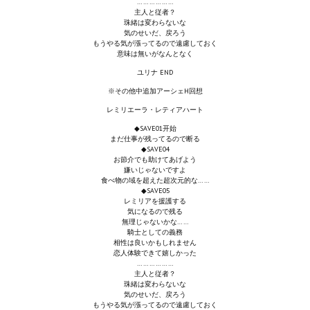
………………
Wedding Wear CBBE SSE BodySlide (with Physics)
主人と従者？
珠緒は変わらないな
気のせいだ、戻ろう
Работы Тестера 55
もうやる気が漲ってるので遠慮しておく
意味は無いがなんとなく
Наёмный оборотень
ユリナ END
※その他中追加アーシェH回想
Небесный воин
レミリエーラ・レティアハート
Немного героев меча и магии
◆SAVE01开始
まだ仕事が残ってるので断る
◆SAVE04
Расширенная версия Х3
お節介でも助けてあげよう
嫌いじゃないですよ
REBalance
食べ物の域を超えた超次元的な……
◆SAVE05
レミリアを援護する
Работы Kuroneko
気になるので残る
無理じゃないかな……
騎士としての義務
Doom 3 Remaster Fan Edition
相性は良いかもしれません
恋人体験できて嬉しかった
X2 - The Threat Remaster Fan Edition
………………
主人と従者？
珠緒は変わらないな
Quake III Arena Remaster Fan Edition
気のせいだ、戻ろう
もうやる気が漲ってるので遠慮しておく