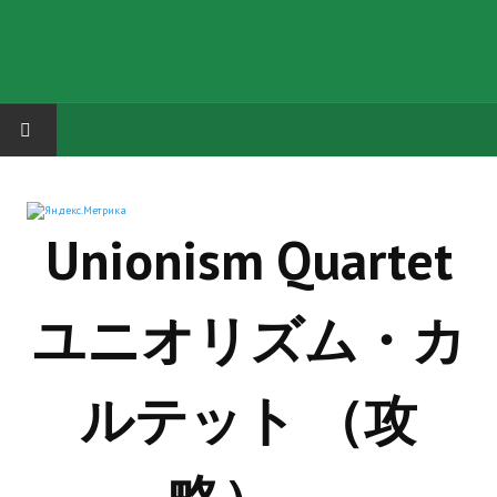
HOME
Unionism Quartet
ГРУППА "КАРЛ ВЕЛИКИЙ"
Завершённые проекты
ユニオリズム・カ
Русская биржа
Теневой кардинал для Обливиона
ルテット （攻
Aliens vs Predator 2 (Русские субтитры)
Dungeon Siege 2 Legendary Mod (Русские субтитры)