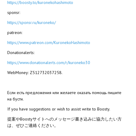
https://boosty.to/kuronekohashimoto
МОДЫ ДЛЯ ИГР
sponsr:
https://sponsr.ru/kuroneko/
Патчи
patreon:
Mass Effect 2
https://www.patreon.com/KuronekoHashimoto
Mass Effect 3
Donationalerts:
Моды
https://www.donationalerts.com/r/kuroneko30
WebMoney: Z512732037258.
Divinity Original Sin Enhanced Edition
Dragon Age: Origins
Если есть предложения или желаете оказать помощь пишите
Dragon Age 2
на бусти.
If you have suggestions or wish to assist write to Boosty.
Dragon Age: Inquisition
提案やBoostyサイトへのメッセージ書き込みに協力したい方
Fallout 3
は、ぜひご連絡ください。
GTA 5