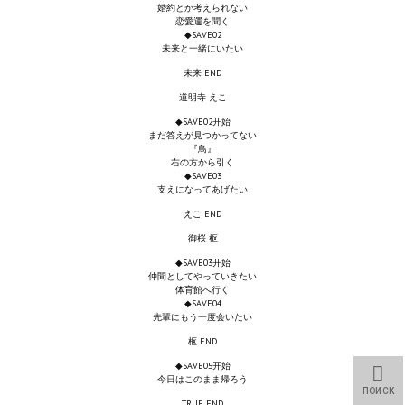
婚約とか考えられない
Wedding Wear CBBE SSE BodySlide (with Physics)
恋愛運を聞く
◆SAVE02
未来と一緒にいたい
Работы Тестера 55
未来 END
Наёмный оборотень
道明寺 えこ
◆SAVE02开始
Небесный воин
まだ答えが見つかってない
『鳥』
Немного героев меча и магии
右の方から引く
◆SAVE03
支えになってあげたい
Расширенная версия Х3
えこ END
REBalance
御桜 枢
◆SAVE03开始
Работы Kuroneko
仲間としてやっていきたい
体育館へ行く
◆SAVE04
Doom 3 Remaster Fan Edition
先輩にもう一度会いたい
枢 END
X2 - The Threat Remaster Fan Edition
◆SAVE05开始
今日はこのまま帰ろう
Quake III Arena Remaster Fan Edition
ПОИСК
TRUE END