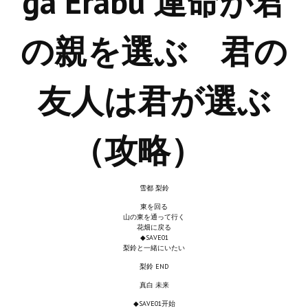
ga Erabu 運命が君
Новый ГГ
の親を選ぶ 君の
Моды группы
Теневой кардинал для Скайрима
友人は君が選ぶ
Работы Alexandra10
Kitana HGEC
（攻略）
Apella CBBE SSE BodySlide (with Physics)
Apella 2.0 CBBE SSE BodySlide (with Physics)
雪都 梨鈴
Kitana CBBE SSE BodySlide (with Physics)
東を回る
山の東を通って行く
花畑に戻る
Nekomimi
◆SAVE01
梨鈴と一緒にいたい
New Light Skyrim SE
梨鈴 END
真白 未来
SB Corset Armor CBBE SSE BodySlide (with Physics)
◆SAVE01开始