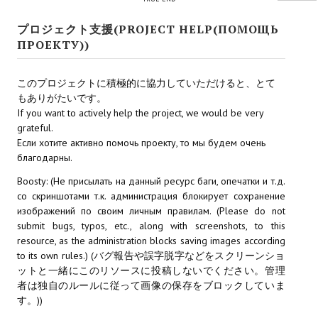
Star Trek Voyager Elite Force Remaster Fan Edition
プロジェクト支援(PROJECT HELP(ПОМОЩЬ
Sacred Gold Remaster Fan Edition
ПРОЕКТУ))
Red Faction remaster Fan Edition
このプロジェクトに積極的に協力していただけると、とて
もありがたいです。
Aliens versus Predator 1 Remaster Fan Edition
If you want to actively help the project, we would be very
grateful.
Age of Pirates: Caribbean Tales Remaster Fan Edition
Если хотите активно помочь проекту, то мы будем очень
Корсары 3 Сундук мертвеца Remaster Fan Edition
благодарны.
Boosty: (Не присылать на данный ресурс баги, опечатки и т.д.
Sea Dogs - City of Abandoned Ships Remaster Fan Edition
со скриншотами т.к. администрация блокирует сохранение
изображений по своим личным правилам. (Please do not
Sea Dogs Remaster Fan Edition
submit bugs, typos, etc., along with screenshots, to this
resource, as the administration blocks saving images according
НОВОСТИ ПОРТАЛА
to its own rules.) (バグ報告や誤字脱字などをスクリーンショ
ットと一緒にこのリソースに投稿しないでください。管理
Новости
者は独自のルールに従って画像の保存をブロックしていま
す。))
Новости Архив