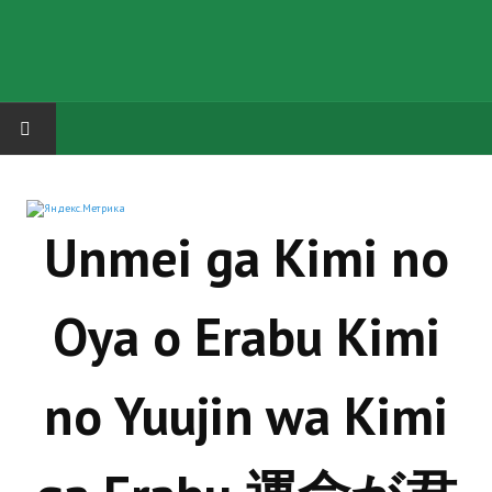
HOME
Unmei ga Kimi no
ГРУППА "КАРЛ ВЕЛИКИЙ"
Завершённые проекты
Oya o Erabu Kimi
Русская биржа
Теневой кардинал для Обливиона
no Yuujin wa Kimi
Aliens vs Predator 2 (Русские субтитры)
Dungeon Siege 2 Legendary Mod (Русские субтитры)