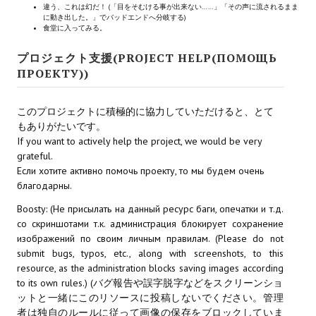
違う、これは幻だ！ (「目をそむける事が出来ない……」「その声に流されるまま
に動き出した。」でバッドエンドへ分岐する)
МОДЫ ДЛЯ ИГР
食堂に入ってみる。
プロジェクト支援(PROJECT HELP(ПОМОЩЬ
Патчи
ПРОЕКТУ))
Mass Effect 2
このプロジェクトに積極的に協力していただけると、とて
Mass Effect 3
もありがたいです。
If you want to actively help the project, we would be very
Моды
grateful.
Divinity Original Sin Enhanced Edition
Если хотите активно помочь проекту, то мы будем очень
благодарны.
Dragon Age: Origins
Boosty: (Не присылать на данный ресурс баги, опечатки и т.д.
со скриншотами т.к. администрация блокирует сохранение
Dragon Age 2
изображений по своим личным правилам. (Please do not
submit bugs, typos, etc., along with screenshots, to this
Dragon Age: Inquisition
resource, as the administration blocks saving images according
to its own rules.) (バグ報告や誤字脱字などをスクリーンショ
Fallout 3
ットと一緒にこのリソースに投稿しないでください。管理
者は独自のルールに従って画像の保存をブロックしていま
GTA 5