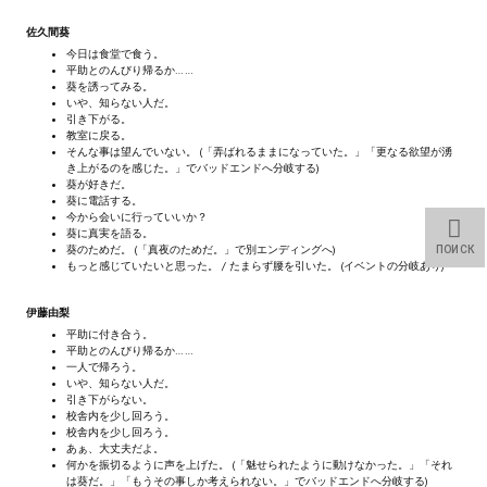
Star Trek Voyager Elite Force Remaster Fan Edition
佐久間葵
今日は食堂で食う。
Sacred Gold Remaster Fan Edition
平助とのんびり帰るか……
葵を誘ってみる。
いや、知らない人だ。
Red Faction remaster Fan Edition
引き下がる。
教室に戻る。
Aliens versus Predator 1 Remaster Fan Edition
そんな事は望んでいない。 (「弄ばれるままになっていた。」「更なる欲望が湧
き上がるのを感じた。」でバッドエンドへ分岐する)
葵が好きだ。
Age of Pirates: Caribbean Tales Remaster Fan Edition
葵に電話する。
今から会いに行っていいか？
葵に真実を語る。
Корсары 3 Сундук мертвеца Remaster Fan Edition
葵のためだ。 (「真夜のためだ。」で別エンディングへ)
ПОИСК
もっと感じていたいと思った。 / たまらず腰を引いた。 (イベントの分岐あり)
Sea Dogs - City of Abandoned Ships Remaster Fan Edition
伊藤由梨
Sea Dogs Remaster Fan Edition
平助に付き合う。
平助とのんびり帰るか……
一人で帰ろう。
НОВОСТИ ПОРТАЛА
いや、知らない人だ。
引き下がらない。
校舎内を少し回ろう。
Новости
校舎内を少し回ろう。
あぁ、大丈夫だよ。
何かを振切るように声を上げた。 (「魅せられたように動けなかった。」「それ
Новости Архив
は葵だ。」「もうその事しか考えられない。」でバッドエンドへ分岐する)