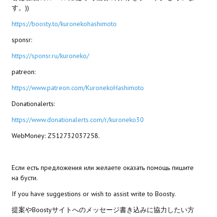
す。))
Kingdoms of Amalur: Reckoning
https://boosty.to/kuronekohashimoto
Mass Effect Andromeda
sponsr:
https://sponsr.ru/kuroneko/
Neverwinter Nights 1
patreon:
Sacred Ice & Blood
https://www.patreon.com/KuronekoHashimoto
Sims 3
Donationalerts:
Sims 4
https://www.donationalerts.com/r/kuroneko30
WebMoney: Z512732037258.
Star Wars Jedi Knight: Dark Force II
Star Wars Knights of the Old Republic 1
Если есть предложения или желаете оказать помощь пишите
на бусти.
Star Wars Knights of the Old Republic 2
If you have suggestions or wish to assist write to Boosty.
Titan Quest Immortal Throne
提案やBoostyサイトへのメッセージ書き込みに協力したい方