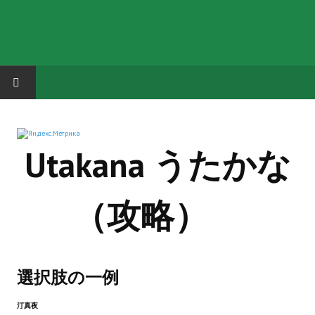
HOME
Utakana うたかな
ГРУППА "КАРЛ ВЕЛИКИЙ"
Завершённые проекты
（攻略）
Русская биржа
Теневой кардинал для Обливиона
Aliens vs Predator 2 (Русские субтитры)
選択肢の一例
Dungeon Siege 2 Legendary Mod (Русские субтитры)
汀真夜