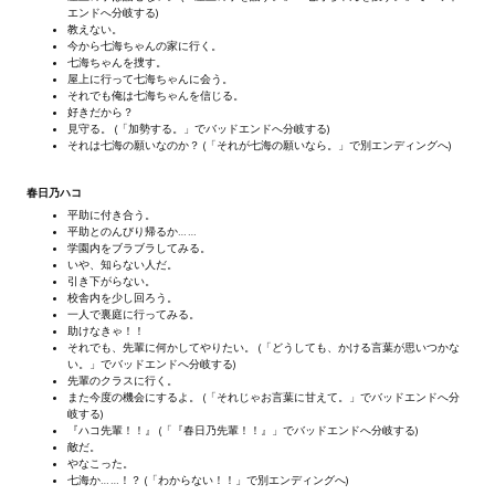
エンドへ分岐する)
Wedding Wear CBBE SSE BodySlide (with Physics)
教えない。
今から七海ちゃんの家に行く。
Работы Тестера 55
七海ちゃんを捜す。
屋上に行って七海ちゃんに会う。
それでも俺は七海ちゃんを信じる。
Наёмный оборотень
好きだから？
見守る。 (「加勢する。」でバッドエンドへ分岐する)
それは七海の願いなのか？ (「それが七海の願いなら。」で別エンディングへ)
Небесный воин
春日乃ハコ
Немного героев меча и магии
平助に付き合う。
平助とのんびり帰るか……
Расширенная версия Х3
学園内をブラブラしてみる。
いや、知らない人だ。
引き下がらない。
REBalance
校舎内を少し回ろう。
一人で裏庭に行ってみる。
Работы Kuroneko
助けなきゃ！！
それでも、先輩に何かしてやりたい。 (「どうしても、かける言葉が思いつかな
い。」でバッドエンドへ分岐する)
Doom 3 Remaster Fan Edition
先輩のクラスに行く。
また今度の機会にするよ。 (「それじゃお言葉に甘えて。」でバッドエンドへ分
岐する)
X2 - The Threat Remaster Fan Edition
『ハコ先輩！！』 (「『春日乃先輩！！』」でバッドエンドへ分岐する)
敵だ。
やなこった。
Quake III Arena Remaster Fan Edition
七海か……！？ (「わからない！！」で別エンディングへ)