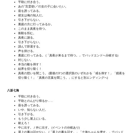
平助に付き合う。
Новый ГГ
あの“言霊使い”の女の子に会いたい。
葵を誘ってみる。
彼女は俺の知人だ。
Моды группы
引き下がらない。
裏庭の方に行ってみるか。
Теневой кардинал для Скайрима
このまま真夜を待つ。
衝動を拒む。
真夜に謝る。
Работы Alexandra10
引き下がらない。
謹んで辞退する。
声を掛ける。
Kitana HGEC
裏庭に行ってみる。 (「真夜が来るまで待つ。」でバッドエンドへ分岐する)
封じない。
本当の敵を倒す！
Apella CBBE SSE BodySlide (with Physics)
結界を切り裂く！
真夜の想いを聞こう。 (最後の3つの選択肢のいずれかを「戒を倒す！」「鏡夜を
Apella 2.0 CBBE SSE BodySlide (with Physics)
切り裂く！」「真夜の言葉を聞こう。」にすると別エンディングへ)
Kitana CBBE SSE BodySlide (with Physics)
八坂七海
平助に付き合う。
平助とのんびり帰るか……
Nekomimi
葵を誘ってみる。
いや、知らない人だ。
New Light Skyrim SE
引き下がる。
もう少し屋上にいる。
耐えろ！
SB Corset Armor CBBE SSE BodySlide (with Physics)
中に出す。 / 外に出す。 (イベントの分岐あり)
屋上の事は話せない。 (「屋上の事を話す。」「七海ちゃんを捜す。」でバッド