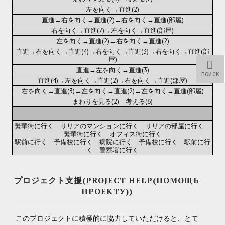
Star Trek Voyager Elite Force Remaster Fan Edition
左を向く→直進(2)
直進→右を向く→直進(2)→右を向く→直進(部屋)
Sacred Gold Remaster Fan Edition
右を向く→直進(7)→左を向く→直進(部屋)
左を向く→直進(2)→右を向く→直進(2)
Red Faction remaster Fan Edition
直進→右を向く→直進(4)→右を向く→直進(3)→右を向く→直進(部
屋)
直進→左を向く→直進(3)
Aliens versus Predator 1 Remaster Fan Edition
ПОИСК
直進(4)→左を向く→直進(2)→右を向く→直進(部屋)
Age of Pirates: Caribbean Tales Remaster Fan Edition
右を向く→直進(3)→左を向く→直進(2)→左を向く→直進(部屋)
まわりを見る(2) 考える(6)
Корсары 3 Сундук мертвеца Remaster Fan Edition
繁華街に行く リリアのマンションに行く リリアの部屋に行く
Sea Dogs - City of Abandoned Ships Remaster Fan Edition
繁華街に行く オフィス街に行く
駅前に行く 予備校に行く 病院に行く 予備校に行く 駅前に行
く 警察署に行く
Sea Dogs Remaster Fan Edition
НОВОСТИ ПОРТАЛА
プロジェクト支援(PROJECT HELP(ПОМОЩЬ
ПРОЕКТУ))
Новости
このプロジェクトに積極的に協力していただけると、とて
Новости Архив