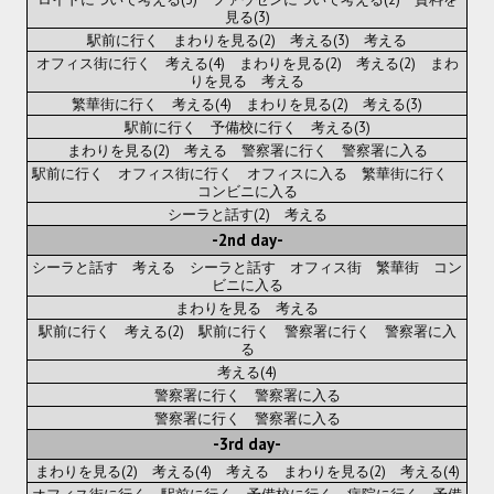
見る(3)
Новый ГГ
駅前に行く まわりを見る(2) 考える(3) 考える
オフィス街に行く 考える(4) まわりを見る(2) 考える(2) まわ
Моды группы
りを見る 考える
繁華街に行く 考える(4) まわりを見る(2) 考える(3)
Теневой кардинал для Скайрима
駅前に行く 予備校に行く 考える(3)
まわりを見る(2) 考える 警察署に行く 警察署に入る
Работы Alexandra10
駅前に行く オフィス街に行く オフィスに入る 繁華街に行く
コンビニに入る
Kitana HGEC
シーラと話す(2) 考える
-2nd day-
Apella CBBE SSE BodySlide (with Physics)
シーラと話す 考える シーラと話す オフィス街 繁華街 コン
ビニに入る
Apella 2.0 CBBE SSE BodySlide (with Physics)
まわりを見る 考える
駅前に行く 考える(2) 駅前に行く 警察署に行く 警察署に入
Kitana CBBE SSE BodySlide (with Physics)
る
考える(4)
Nekomimi
警察署に行く 警察署に入る
警察署に行く 警察署に入る
New Light Skyrim SE
-3rd day-
SB Corset Armor CBBE SSE BodySlide (with Physics)
まわりを見る(2) 考える(4) 考える まわりを見る(2) 考える(4)
オフィス街に行く 駅前に行く 予備校に行く 病院に行く 予備