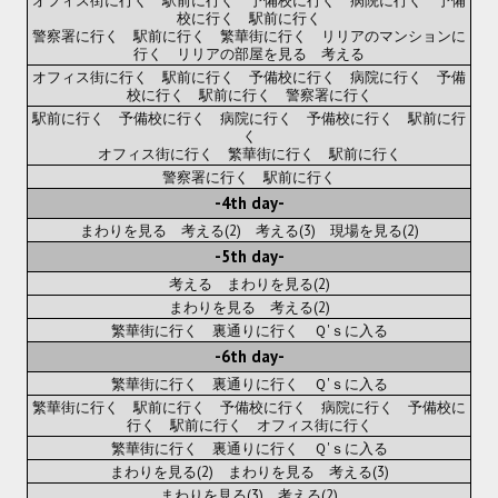
校に行く 駅前に行く
Wedding Wear CBBE SSE BodySlide (with Physics)
警察署に行く 駅前に行く 繁華街に行く リリアのマンションに
行く リリアの部屋を見る 考える
Работы Тестера 55
オフィス街に行く 駅前に行く 予備校に行く 病院に行く 予備
校に行く 駅前に行く 警察署に行く
Наёмный оборотень
駅前に行く 予備校に行く 病院に行く 予備校に行く 駅前に行
く
オフィス街に行く 繁華街に行く 駅前に行く
Небесный воин
警察署に行く 駅前に行く
Немного героев меча и магии
-4th day-
まわりを見る 考える(2) 考える(3) 現場を見る(2)
Расширенная версия Х3
-5th day-
考える まわりを見る(2)
REBalance
まわりを見る 考える(2)
繁華街に行く 裏通りに行く Ｑ'ｓに入る
Работы Kuroneko
-6th day-
Doom 3 Remaster Fan Edition
繁華街に行く 裏通りに行く Ｑ'ｓに入る
繁華街に行く 駅前に行く 予備校に行く 病院に行く 予備校に
行く 駅前に行く オフィス街に行く
X2 - The Threat Remaster Fan Edition
繁華街に行く 裏通りに行く Ｑ'ｓに入る
Quake III Arena Remaster Fan Edition
まわりを見る(2) まわりを見る 考える(3)
まわりを見る(3) 考える(2)