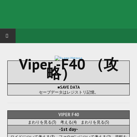
HOME
Viper -F40 （攻
略）
ГРУППА "КАРЛ ВЕЛИКИЙ"
Завершённые проекты
■SAVE DATA
セーブデータはレジストリ記憶。
Русская биржа
Теневой кардинал для Обливиона
VIPER F40
Aliens vs Predator 2 (Русские субтитры)
まわりを見る(3) 考える(4) まわりを見る(5)
-1st day-
Dungeon Siege 2 Legendary Mod (Русские субтитры)
ロイドについて考える(3) ファウゼンについて考える(2) 資料を