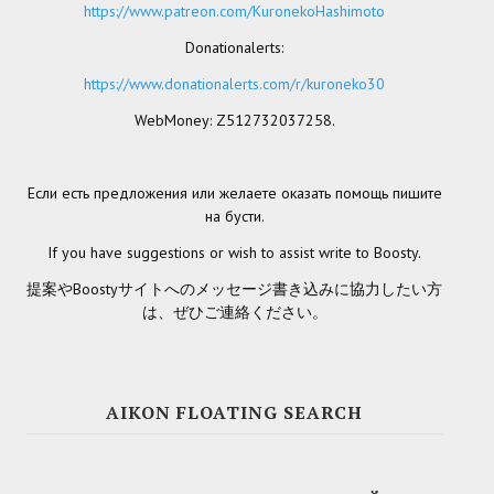
https://www.patreon.com/KuronekoHashimoto
Kingdoms of Amalur: Reckoning
Donationalerts:
https://www.donationalerts.com/r/kuroneko30
Mass Effect Andromeda
WebMoney: Z512732037258.
Neverwinter Nights 1
Sacred Ice & Blood
Если есть предложения или желаете оказать помощь пишите
на бусти.
Sims 3
If you have suggestions or wish to assist write to Boosty.
Sims 4
提案やBoostyサイトへのメッセージ書き込みに協力したい方
は、ぜひご連絡ください。
Star Wars Jedi Knight: Dark Force II
Star Wars Knights of the Old Republic 1
Star Wars Knights of the Old Republic 2
AIKON FLOATING SEARCH
Titan Quest Immortal Throne