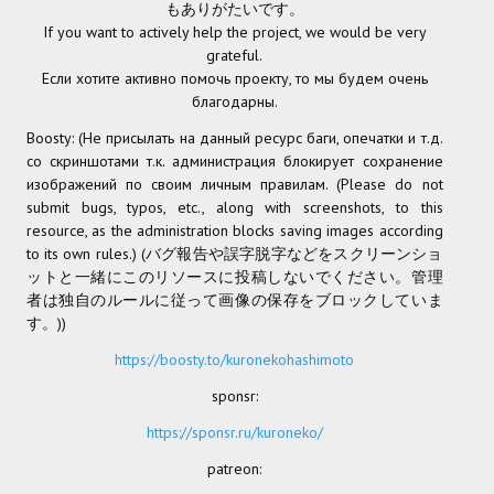
もありがたいです。
If you want to actively help the project, we would be very
МОДЫ ДЛЯ ИГР
grateful.
Если хотите активно помочь проекту, то мы будем очень
Патчи
благодарны.
Mass Effect 2
Boosty: (Не присылать на данный ресурс баги, опечатки и т.д.
со скриншотами т.к. администрация блокирует сохранение
Mass Effect 3
изображений по своим личным правилам. (Please do not
submit bugs, typos, etc., along with screenshots, to this
Моды
resource, as the administration blocks saving images according
to its own rules.) (バグ報告や誤字脱字などをスクリーンショ
Divinity Original Sin Enhanced Edition
ットと一緒にこのリソースに投稿しないでください。管理
者は独自のルールに従って画像の保存をブロックしていま
Dragon Age: Origins
す。))
Dragon Age 2
https://boosty.to/kuronekohashimoto
sponsr:
Dragon Age: Inquisition
https://sponsr.ru/kuroneko/
Fallout 3
patreon:
GTA 5