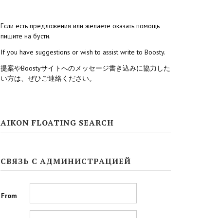
Если есть предложения или желаете оказать помощь
пишите на бусти.
If you have suggestions or wish to assist write to Boosty.
提案やBoostyサイトへのメッセージ書き込みに協力した
い方は、ぜひご連絡ください。
AIKON FLOATING SEARCH
СВЯЗЬ С АДМИНИСТРАЦИЕЙ
From