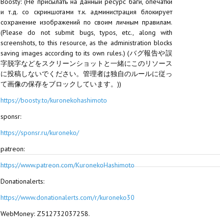
Boosty: (Не присылать на данный ресурс баги, опечатки
и т.д. со скриншотами т.к. администрация блокирует
сохранение изображений по своим личным правилам.
(Please do not submit bugs, typos, etc., along with
screenshots, to this resource, as the administration blocks
saving images according to its own rules.) (バグ報告や誤
字脱字などをスクリーンショットと一緒にこのリソース
に投稿しないでください。管理者は独自のルールに従っ
て画像の保存をブロックしています。))
https://boosty.to/kuronekohashimoto
sponsr:
https://sponsr.ru/kuroneko/
patreon:
https://www.patreon.com/KuronekoHashimoto
Donationalerts:
https://www.donationalerts.com/r/kuroneko30
WebMoney: Z512732037258.