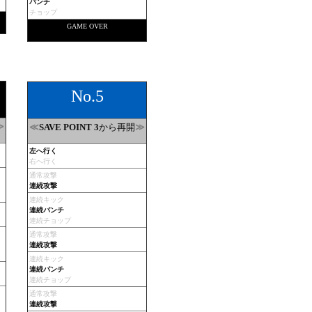
パンチ
チョップ
GAME OVER
No.5
≫
≪
から再開
≫
SAVE POINT 3
左へ行く
右へ行く
通常攻撃
連続攻撃
連続キック
連続パンチ
連続チョップ
通常攻撃
連続攻撃
連続キック
連続パンチ
連続チョップ
通常攻撃
連続攻撃