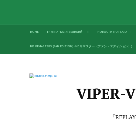
HOME
ГРУППА "КАРЛ ВЕЛИКИЙ"
НОВОСТИ ПОРТАЛА
HD REMASTERS (FAN EDITION) (HDリマスター（ファン・エディション）)
VIPER
「REPLA