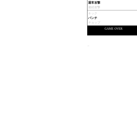
通常攻撃
連続攻撃
キック
パンチ
チョップ
GAME OVER
-