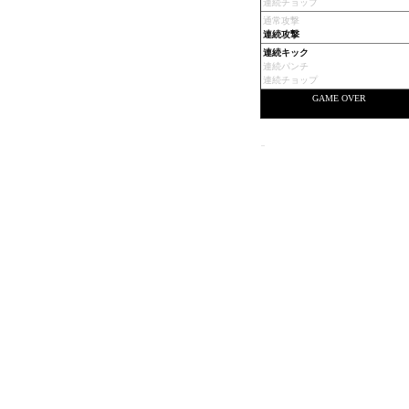
連続チョップ
通常攻撃
連続攻撃
連続キック
連続パンチ
連続チョップ
GAME OVER
-