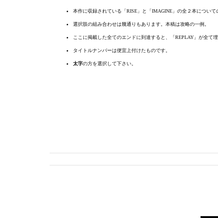
本作に収録されている「RISE」と「IMAGINE」の全２本につい
選択肢の組み合わせは幾通りもあります。本稿は攻略の一例。
ここに掲載した全てのエンドに到達すると、「REPLAY」が全て
タイトルナンバーは便宜上付けたものです。
太字
の方を選択して下さい。