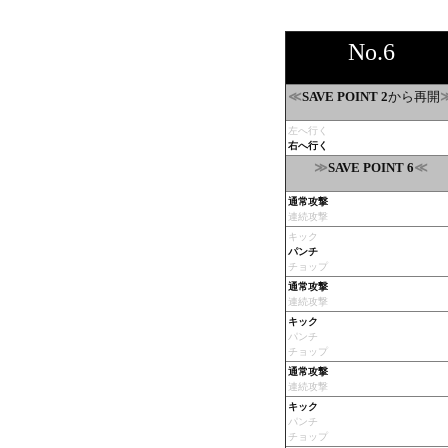
No.6
≪
から再開
SAVE POINT 2
左へ行く
右へ行く
≫
≪
SAVE POINT 6
通常攻撃
連続攻撃
キック
パンチ
チョップ
通常攻撃
連続攻撃
キック
パンチ
チョップ
通常攻撃
連続攻撃
キック
パンチ
チョップ