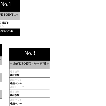
No.1
≪
VE POINT 1
く逃げる
見る
GAME OVER
No.3
≫
≪
から再開
≫
SAVE POINT 4
通常攻撃
連続攻撃
連続キック
連続パンチ
連続チョップ
通常攻撃
連続攻撃
連続キック
連続パンチ