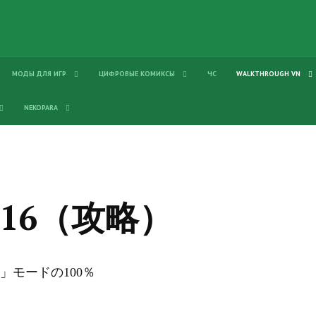
МОДЫ ДЛЯ ИГР
ЦИФРОВЫЕ КОМИКСЫ
ЧС
WALKTHROUGH VN
NEKOPARA
-V16（攻略）
Y」モードの100％