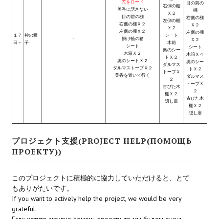
?Cをロード
目の前の
右側の棚
美香に話さない
棚
Ｘ２
МОДЫ ДЛЯ ИГР
目の前の棚
右側の棚
左側の棚
右側の棚Ｘ２
Ｘ２
Ｘ２
左側の棚Ｘ２
左側の棚
１７
神の種
シート
Патчи
－
掛け軸の箱
Ｘ２
日～
子
木箱
シート
シート
奥のシー
木箱Ｘ２
木箱Ｘ４
トＸ２
Mass Effect 2
奥のシートＸ２
奥のシー
ダルマス
ダルマストーブＸ２
トＸ２
トーブＸ
美香を置いて行く
ダルマス
Mass Effect 3
２
トーブＸ
古びた木
２
棚Ｘ２
Моды
古びた木
隠し扉
棚Ｘ２
隠し扉
Divinity Original Sin Enhanced Edition
Dragon Age: Origins
プロジェクト支援(PROJECT HELP(ПОМОЩЬ
ПРОЕКТУ))
Dragon Age 2
このプロジェクトに積極的に協力していただけると、とて
Dragon Age: Inquisition
もありがたいです。
Fallout 3
If you want to actively help the project, we would be very
grateful.
GTA 5
Если хотите активно помочь проекту, то мы будем очень