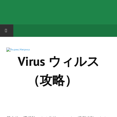
HOME
Virus ウィルス
ГРУППА "КАРЛ ВЕЛИКИЙ"
Завершённые проекты
（攻略）
Русская биржа
Теневой кардинал для Обливиона
Aliens vs Predator 2 (Русские субтитры)
Dungeon Siege 2 Legendary Mod (Русские субтитры)