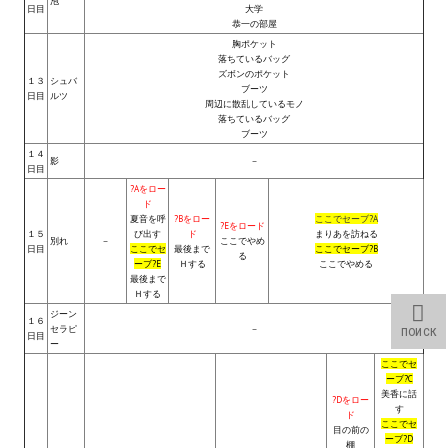
泡
日目
大学
Star Trek Voyager Elite Force Remaster Fan Edition
恭一の部屋
胸ポケット
Sacred Gold Remaster Fan Edition
落ちているバッグ
ズボンのポケット
１３
シュバ
ブーツ
Red Faction remaster Fan Edition
日目
ルツ
周辺に散乱しているモノ
落ちているバッグ
ブーツ
Aliens versus Predator 1 Remaster Fan Edition
１４
影
－
日目
Age of Pirates: Caribbean Tales Remaster Fan Edition
?Aをロー
ド
Корсары 3 Сундук мертвеца Remaster Fan Edition
夏音を呼
?Bをロー
ここでセーブ?A
?Eをロード
１５
び出す
ド
まりあを訪ねる
別れ
－
ここでやめ
日目
ここでセ
最後まで
ここでセーブ?B
る
Sea Dogs - City of Abandoned Ships Remaster Fan Edition
ーブ?E
Ｈする
ここでやめる
最後まで
Ｈする
Sea Dogs Remaster Fan Edition
ジーン
１６
セラピ
－
ПОИСК
日目
ー
НОВОСТИ ПОРТАЛА
ここでセ
ーブ?C
Новости
美香に話
?Dをロー
す
ド
ここでセ
目の前の
Новости Архив
ーブ?D
棚