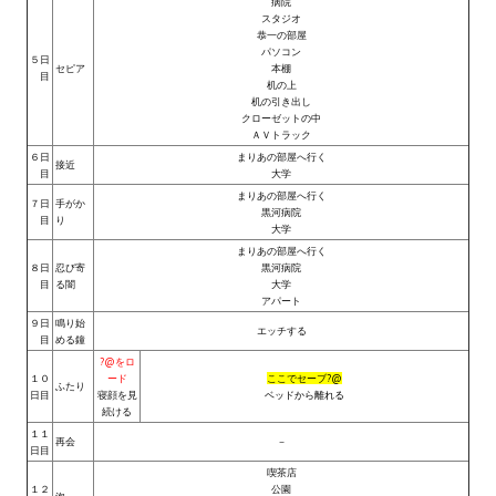
病院
Wedding Wear CBBE SSE BodySlide (with Physics)
スタジオ
恭一の部屋
パソコン
５日
Работы Тестера 55
セピア
本棚
目
机の上
机の引き出し
Наёмный оборотень
クローゼットの中
ＡＶトラック
Небесный воин
６日
まりあの部屋へ行く
接近
目
大学
Немного героев меча и магии
まりあの部屋へ行く
７日
手がか
黒河病院
目
り
大学
Расширенная версия Х3
まりあの部屋へ行く
８日
忍び寄
黒河病院
目
る闇
大学
REBalance
アパート
９日
鳴り始
Работы Kuroneko
エッチする
目
める鐘
?@をロ
Doom 3 Remaster Fan Edition
１０
ード
ここでセーブ?@
ふたり
日目
寝顔を見
ベッドから離れる
続ける
X2 - The Threat Remaster Fan Edition
１１
再会
－
日目
Quake III Arena Remaster Fan Edition
喫茶店
１２
公園