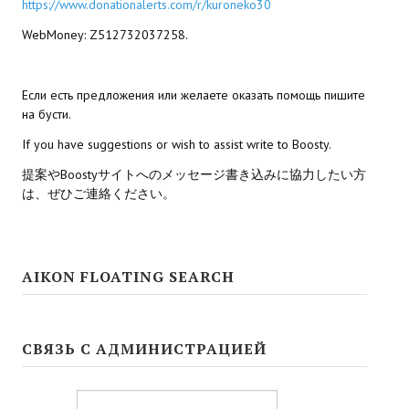
Ведьмак 1
https://www.donationalerts.com/r/kuroneko30
WebMoney: Z512732037258.
Ведьмак 2
Ведьмак 3
Если есть предложения или желаете оказать помощь пишите
на бусти.
ЦИФРОВЫЕ КОМИКСЫ
If you have suggestions or wish to assist write to Boosty.
EURO comics
提案やBoostyサイトへのメッセージ書き込みに協力したい方
は、ぜひご連絡ください。
Manga List
USA comics
AIKON FLOATING SEARCH
ЧС
WALKTHROUGH VN
СВЯЗЬ С АДМИНИСТРАЦИЕЙ
PC 18+
PC 12-17