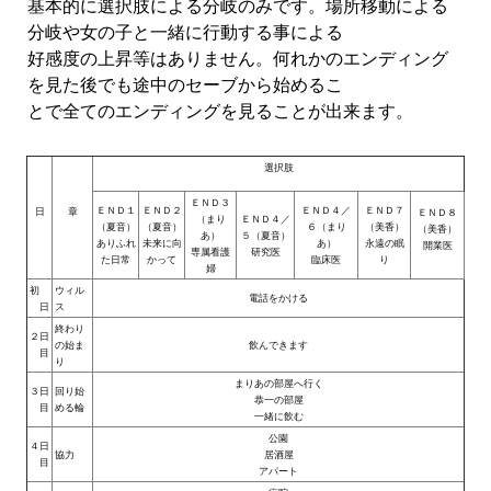
基本的に選択肢による分岐のみです。場所移動による
Новый ГГ
分岐や女の子と一緒に行動する事による
好感度の上昇等はありません。何れかのエンディング
Моды группы
を見た後でも途中のセーブから始めるこ
Теневой кардинал для Скайрима
とで全てのエンディングを見ることが出来ます。
Работы Alexandra10
選択肢
Kitana HGEC
ＥＮＤ３
ＥＮＤ１
ＥＮＤ２
ＥＮＤ４／
ＥＮＤ７
日
章
ＥＮＤ８
（まり
ＥＮＤ４／
（夏音）
（夏音）
６（まり
（美香）
（美香）
あ）
５（夏音）
Apella CBBE SSE BodySlide (with Physics)
ありふれ
未来に向
あ）
永遠の眠
開業医
専属看護
研究医
た日常
かって
臨床医
り
婦
Apella 2.0 CBBE SSE BodySlide (with Physics)
初
ウィル
電話をかける
日
ス
Kitana CBBE SSE BodySlide (with Physics)
終わり
２日
の始ま
飲んできます
目
り
Nekomimi
まりあの部屋へ行く
３日
回り始
恭一の部屋
目
める輪
一緒に飲む
New Light Skyrim SE
公園
４日
協力
居酒屋
SB Corset Armor CBBE SSE BodySlide (with Physics)
目
アパート